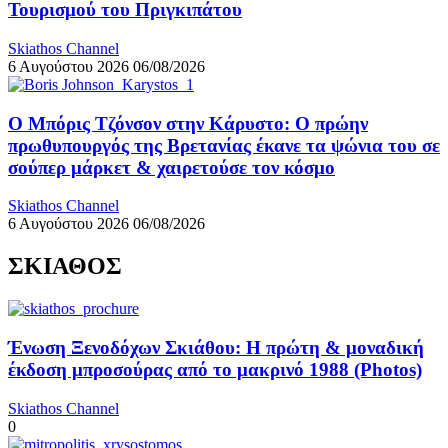
Τουρισμού του Πριγκιπάτου
Skiathos Channel
6 Αυγούστου 2026
06/08/2026
Ο Μπόρις Τζόνσον στην Κάρυστο: Ο πρώην
πρωθυπουργός της Βρετανίας έκανε τα ψώνια του σε
σούπερ μάρκετ & χαιρετούσε τον κόσμο
Skiathos Channel
6 Αυγούστου 2026
06/08/2026
ΣΚΙΑΘΟΣ
Ένωση Ξενοδόχων Σκιάθου: Η πρώτη & μοναδική
έκδοση μπροσούρας από το μακρινό 1988 (Photos)
Skiathos Channel
0