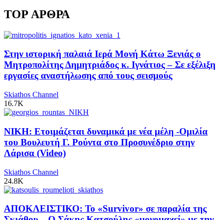
TOP ΑΡΘΡΑ
Στην ιστορική παλαιά Ιερά Μονή Κάτω Ξενιάς ο
Μητροπολίτης Δημητριάδος κ. Ιγνάτιος – Σε εξέλιξη
εργασίες αναστήλωσης από τους σεισμούς
Skiathos Channel
16.7K
ΝΙΚΗ: Ετοιμάζεται δυναμικά με νέα μέλη -Ομιλία
του Βουλευτή Γ. Ρούντα στο Προσυνέδριο στην
Λάρισα (Video)
Skiathos Channel
24.8K
ΑΠΟΚΛΕΙΣΤΙΚΟ: Το «Survivor» σε παραλία της
Σκιάθου – Ο Σάκης Κατσούλης «μονομαχεί» με την