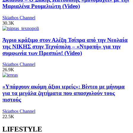
Μαριαλένα Ρουμελιώτη (Video)
Skiathos Channel
30.3K
Άγριο κράξιμο στον Αλέξη Τσίπρα από την Νεολαία
της ΝΙΚΗΣ στην Τεχνόπολη – «Ντροπή» για την
συμφωνία των Πρεσπών! (Video)
Skiathos Channel
26.9K
«Υπάρχουν ακόμη άξιοι ιερείς»: Βίντεο με μήνυμα
για τα μεγάλα ζητήματα που απασχολούν τους
πιστούς
Skiathos Channel
22.5K
LIFESTYLE