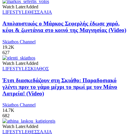
Watch Later
Added
LIFESTYLE
ΘΕΣΣΑΛΙΑ
Απολαυστικός ο Μάρκος Σεφερλής έδωσε χαρά,
κέφι & ζωντάνια στο κοινό της Μαγνησίας (Video)
Skiathos Channel
19.2K
627
Watch Later
Added
LIFESTYLE
ΣΚΙΑΘΟΣ
Έτσι διασκεδάζουν στη Σκιάθο: Παραδοσιακό
γλέντι πριν το γάμο μέχρι το πρωί με τον Μάνο
Λατρεία! (Video)
Skiathos Channel
14.7K
682
Watch Later
Added
LIFESTYLE
ΘΕΣΣΑΛΙΑ