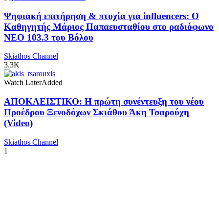
Ψηφιακή επιτήρηση & πτυχία για influencers: Ο
Καθηγητής Μάριος Παπαευσταθίου στο ραδιόφωνο
NEO 103.3 του Βόλου
Skiathos Channel
3.3K
Watch Later
Added
ΑΠΟΚΛΕΙΣΤΙΚΟ: Η πρώτη συνέντευξη του νέου
Προέδρου Ξενοδόχων Σκιάθου Άκη Τσαρούχη
(Video)
Skiathos Channel
1