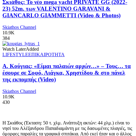
Σκιάθος: Το νέο mega yacht PRIVATE GG (2022-
23) 52m. των VALENTINO GARAVANI &
GIANCARLO GIAMMETTI (Video & Photos)
Skiathos Channel
10.9K
384
Watch Later
Added
LIFESTYLE
ΕΠΙΚΑΙΡΟΤΗΤΑ
Α. Κούγιας: «Είμαι παλαιών αρχών…» – Τους… τα
έσουρε σε Σοφό, Λιάγκα, Χρηστίδου & στο πάνελ
της εκπομπής (Video)
Skiathos Channel
10.9K
430
Η Σκιάθος (Έκταση: 50 τ. χλμ. Ανάπτυξη ακτών: 44 χλμ.) είναι το
νησί του Αλέξανδρου Παπαδιαμάντη με τις δασωμένες πλαγιές, τις
όμορφες παραλίες τα γραφικά σπιτάκια. Από εκεί ήταν και ο άλλος