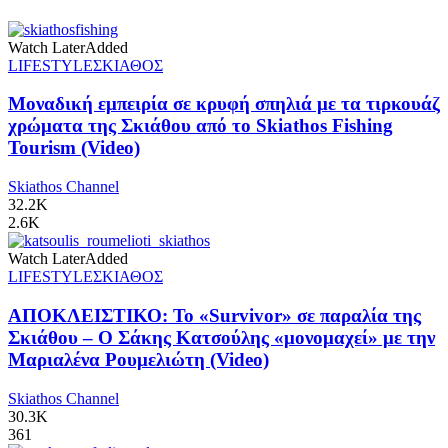
Watch Later
Added
LIFESTYLE
ΣΚΙΑΘΟΣ
Μοναδική εμπειρία σε κρυφή σπηλιά με τα τιρκουάζ
χρώματα της Σκιάθου από το Skiathos Fishing
Tourism (Video)
Skiathos Channel
32.2K
2.6K
Watch Later
Added
LIFESTYLE
ΣΚΙΑΘΟΣ
ΑΠΟΚΛΕΙΣΤΙΚΟ: Το «Survivor» σε παραλία της
Σκιάθου – Ο Σάκης Κατσούλης «μονομαχεί» με την
Μαριαλένα Ρουμελιώτη (Video)
Skiathos Channel
30.3K
361