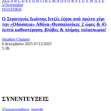
ALL
A
B
C
D
E
F
G
H
I
J
K
L
M
N
O
P
Q
R
S
T
U
V
W
X
Y
Z
ΠΟΛΙΤΙΚΗ
Ο Στρατηγός Ιωάννης Ιντζές έζησε από πρώτο χέρι
την «Οδύσσεια» Αθήνα–Θεσσαλονίκη: 2 ώρες & 45
λεπτά καθυστέρηση, βλάβες & πλήρης ταλαιπωρία!
Skiathos Channel
6 Δεκεμβρίου 2025
07/12/2025
5.3K
ΣΥΝΕΝΤΕΥΞΕΙΣ