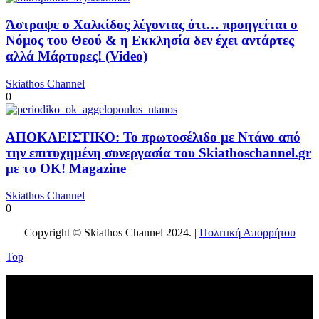
Άστραψε ο Χαλκίδος λέγοντας ότι… προηγείται ο
Νόμος του Θεού & η Εκκλησία δεν έχει αντάρτες
αλλά Μάρτυρες! (Video)
Skiathos Channel
0
ΑΠΟΚΛΕΙΣΤΙΚΟ: Το πρωτοσέλιδο με Ντάνο από
την επιτυχημένη συνεργασία του Skiathoschannel.gr
με το OK! Magazine
Skiathos Channel
0
Copyright © Skiathos Channel 2024. |
Πολιτική Απορρήτου
Top