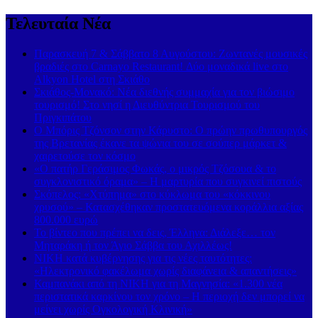
Τελευταία Νέα
Παρασκευή 7 & Σάββατο 8 Αυγούστου: Ζωντανές μουσικές
βραδιές στο Carnayo Restaurant! Δύο μοναδικά live στο
Alkyon Hotel στη Σκιάθο
Σκιάθος-Μονακό: Νέα διεθνής συμμαχία για τον βιώσιμο
τουρισμό! Στο νησί η Διευθύντρια Τουρισμού του
Πριγκιπάτου
Ο Μπόρις Τζόνσον στην Κάρυστο: Ο πρώην πρωθυπουργός
της Βρετανίας έκανε τα ψώνια του σε σούπερ μάρκετ &
χαιρετούσε τον κόσμο
«Ο πατήρ Γεράσιμος Φωκάς, ο μικρός Τζόσουα & το
συγκλονιστικό όραμα» – Η μαρτυρία που συγκινεί πιστούς
Σκόπελος: «Χτύπημα» στο κύκλωμα του «κόκκινου
χρυσού» – Κατασχέθηκαν προστατευόμενα κοράλλια αξίας
800.000 ευρώ
Το βίντεο που πρέπει να δεις, Έλληνα: Διάλεξε… τον
Μηταράκη ή τον Άγιο Σάββα του Αχιλλέως!
ΝΙΚΗ κατά κυβέρνησης για τις νέες ταυτότητες:
«Ηλεκτρονικό φακέλωμα χωρίς διαφάνεια & απαντήσεις»
Καμπανάκι από τη ΝΙΚΗ για τη Μαγνησία: «1.300 νέα
περιστατικά καρκίνου τον χρόνο – Η περιοχή δεν μπορεί να
μείνει χωρίς Ογκολογική Κλινική»