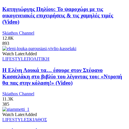
Κατηγιώργης Πηλίου: Το ψαροχώρι με τις
οικογενειακές επιχειρήσεις & τις χαμηλές τιμές
(Video)
Skiathos Channel
12.8K
893
Watch Later
Added
LIFESTYLE
ΠΟΛΙΤΙΚΗ
Η Ελένη Λουκά τα… έσουρε στον Στέφανο
Κασσελάκη στο βιβλίο του λέγοντας του: «Ντροπή
θα πας στην κόλαση!» (Video)
Skiathos Channel
11.3K
385
Watch Later
Added
LIFESTYLE
ΣΚΙΑΘΟΣ