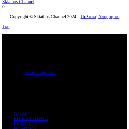
Skiathos Channel
0
Copyright © Skiathos Channel 2024. |
Πολιτική Απορρήτου
Top
No videos yet!
Click on "Watch later" to put videos here
View all videos
Don't miss new videos
Sign in to see updates from your favourite channels
Αρχική
ΕΠΙΚΑΙΡΟΤΗΤΑ
ΕΚΚΛΗΣΙΑ
ΠΟΛΙΤΙΚΗ