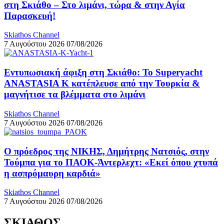
στη Σκιάθο – Στο λιμάνι, τώρα & στην Αγία
Παρασκευή!
Skiathos Channel
7 Αυγούστου 2026
07/08/2026
Εντυπωσιακή άφιξη στη Σκιάθο: Το Superyacht
ANASTASIA K κατέπλευσε από την Τουρκία &
μαγνήτισε τα βλέμματα στο λιμάνι
Skiathos Channel
7 Αυγούστου 2026
07/08/2026
Ο πρόεδρος της ΝΙΚΗΣ, Δημήτρης Νατσιός, στην
Τούμπα για το ΠΑΟΚ-Άντερλεχτ: «Εκεί όπου χτυπά
η ασπρόμαυρη καρδιά»
Skiathos Channel
7 Αυγούστου 2026
07/08/2026
ΣΚΙΑΘΟΣ