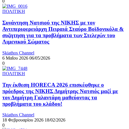
0
ΠΟΛΙΤΙΚΗ
Συνάντηση Νατσιού της ΝΙΚΗΣ με τον
Αντιπεριφερειάρχη Πειραιά Σταύρο Βοϊδονικόλα &
συζητηση για τα προβλήματα των Στελεχών του
Λιμενικού Σώματος
Skiathos Channel
6 Μαΐου 2026
06/05/2026
0
ΠΟΛΙΤΙΚΗ
Την έκθεση HORECA 2026 επισκέφθηκε ο
πρόεδρος της ΝΙΚΗΣ Δημήτρης Νατσιός μαζί με
τον Δημήτρη Γαλαντάρη μαθεύοντας τα
προβλήματα του κλάδου!
Skiathos Channel
18 Φεβρουαρίου 2026
18/02/2026
0