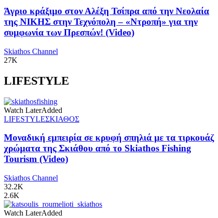
Άγριο κράξιμο στον Αλέξη Τσίπρα από την Νεολαία
της ΝΙΚΗΣ στην Τεχνόπολη – «Ντροπή» για την
συμφωνία των Πρεσπών! (Video)
Skiathos Channel
27K
LIFESTYLE
Watch Later
Added
LIFESTYLE
ΣΚΙΑΘΟΣ
Μοναδική εμπειρία σε κρυφή σπηλιά με τα τιρκουάζ
χρώματα της Σκιάθου από το Skiathos Fishing
Tourism (Video)
Skiathos Channel
32.2K
2.6K
Watch Later
Added