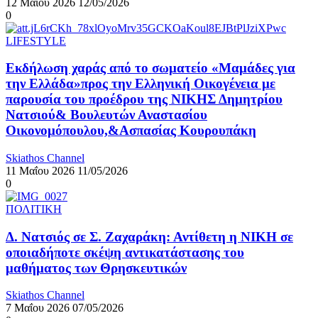
12 Μαΐου 2026
12/05/2026
0
LIFESTYLE
Εκδήλωση χαράς από το σωματείο «Μαμάδες για
την Ελλάδα»προς την Ελληνική Οικογένεια με
παρουσία του προέδρου της ΝΙΚΗΣ Δημητρίου
Νατσιού& Βουλευτών Αναστασίου
Οικονομόπουλου,&Ασπασίας Κουρουπάκη
Skiathos Channel
11 Μαΐου 2026
11/05/2026
0
ΠΟΛΙΤΙΚΗ
Δ. Νατσιός σε Σ. Ζαχαράκη: Αντίθετη η ΝΙΚΗ σε
οποιαδήποτε σκέψη αντικατάστασης του
μαθήματος των Θρησκευτικών
Skiathos Channel
7 Μαΐου 2026
07/05/2026