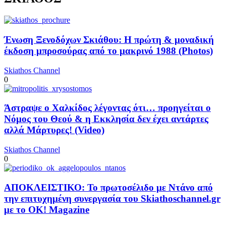
Ένωση Ξενοδόχων Σκιάθου: Η πρώτη & μοναδική
έκδοση μπροσούρας από το μακρινό 1988 (Photos)
Skiathos Channel
0
Άστραψε ο Χαλκίδος λέγοντας ότι… προηγείται ο
Νόμος του Θεού & η Εκκλησία δεν έχει αντάρτες
αλλά Μάρτυρες! (Video)
Skiathos Channel
0
ΑΠΟΚΛΕΙΣΤΙΚΟ: Το πρωτοσέλιδο με Ντάνο από
την επιτυχημένη συνεργασία του Skiathoschannel.gr
με το OK! Magazine