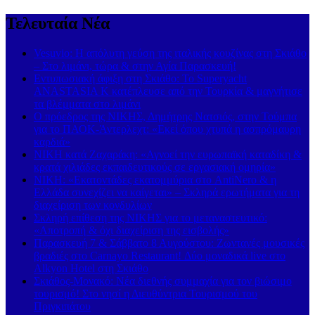
Τελευταία Νέα
Vesuvio: Η απόλυτη γεύση της ιταλικής κουζίνας στη Σκιάθο
– Στο λιμάνι, τώρα & στην Αγία Παρασκευή!
Εντυπωσιακή άφιξη στη Σκιάθο: Το Superyacht
ANASTASIA K κατέπλευσε από την Τουρκία & μαγνήτισε
τα βλέμματα στο λιμάνι
Ο πρόεδρος της ΝΙΚΗΣ, Δημήτρης Νατσιός, στην Τούμπα
για το ΠΑΟΚ-Άντερλεχτ: «Εκεί όπου χτυπά η ασπρόμαυρη
καρδιά»
ΝΙΚΗ κατά Ζαχαράκη: «Αγνοεί την ευρωπαϊκή καταδίκη &
κρατά χιλιάδες εκπαιδευτικούς σε εργασιακή ομηρία»
ΝΙΚΗ: «Εκατοντάδες εκατομμύρια στο AntiNero & η
Ελλάδα συνεχίζει να καίγεται» – Σκληρά ερωτήματα για τη
διαχείριση των κονδυλίων
Σκληρή επίθεση της ΝΙΚΗΣ για το μεταναστευτικό:
«Αποτροπή & όχι διαχείριση της εισβολής»
Παρασκευή 7 & Σάββατο 8 Αυγούστου: Ζωντανές μουσικές
βραδιές στο Carnayo Restaurant! Δύο μοναδικά live στο
Alkyon Hotel στη Σκιάθο
Σκιάθος-Μονακό: Νέα διεθνής συμμαχία για τον βιώσιμο
τουρισμό! Στο νησί η Διευθύντρια Τουρισμού του
Πριγκιπάτου