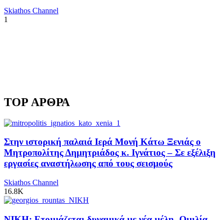
Skiathos Channel
1
TOP ΑΡΘΡΑ
Στην ιστορική παλαιά Ιερά Μονή Κάτω Ξενιάς ο
Μητροπολίτης Δημητριάδος κ. Ιγνάτιος – Σε εξέλιξη
εργασίες αναστήλωσης από τους σεισμούς
Skiathos Channel
16.8K
ΝΙΚΗ: Ετοιμάζεται δυναμικά με νέα μέλη -Ομιλία