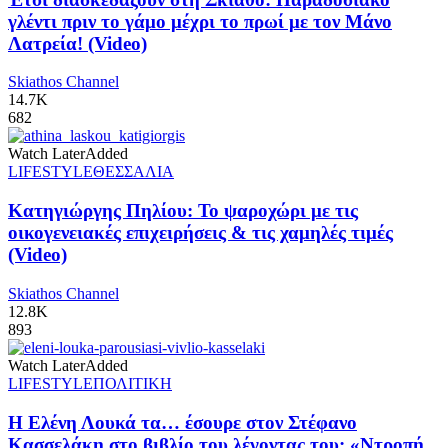
γλέντι πριν το γάμο μέχρι το πρωί με τον Μάνο
Λατρεία! (Video)
Skiathos Channel
14.7K
682
Watch Later
Added
LIFESTYLE
ΘΕΣΣΑΛΙΑ
Κατηγιώργης Πηλίου: Το ψαροχώρι με τις
οικογενειακές επιχειρήσεις & τις χαμηλές τιμές
(Video)
Skiathos Channel
12.8K
893
Watch Later
Added
LIFESTYLE
ΠΟΛΙΤΙΚΗ
Η Ελένη Λουκά τα… έσουρε στον Στέφανο
Κασσελάκη στο βιβλίο του λέγοντας του: «Ντροπή