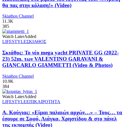
θα πας στην κόλαση!» (Video)
Skiathos Channel
11.3K
385
Watch Later
Added
LIFESTYLE
ΣΚΙΑΘΟΣ
Σκιάθος: Το νέο mega yacht PRIVATE GG (2022-
23) 52m. των VALENTINO GARAVANI &
GIANCARLO GIAMMETTI (Video & Photos)
Skiathos Channel
10.9K
384
Watch Later
Added
LIFESTYLE
ΕΠΙΚΑΙΡΟΤΗΤΑ
Α. Κούγιας: «Είμαι παλαιών αρχών…» – Τους… τα
έσουρε σε Σοφό, Λιάγκα, Χρηστίδου & στο πάνελ
της εκπομπής (Video)