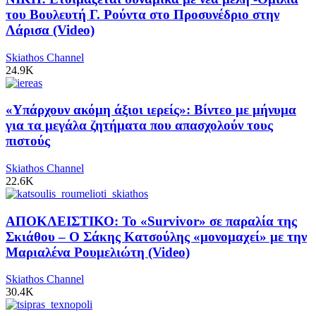
του Βουλευτή Γ. Ρούντα στο Προσυνέδριο στην
Λάρισα (Video)
Skiathos Channel
24.9K
«Υπάρχουν ακόμη άξιοι ιερείς»: Βίντεο με μήνυμα
για τα μεγάλα ζητήματα που απασχολούν τους
πιστούς
Skiathos Channel
22.6K
ΑΠΟΚΛΕΙΣΤΙΚΟ: Το «Survivor» σε παραλία της
Σκιάθου – Ο Σάκης Κατσούλης «μονομαχεί» με την
Μαριαλένα Ρουμελιώτη (Video)
Skiathos Channel
30.4K