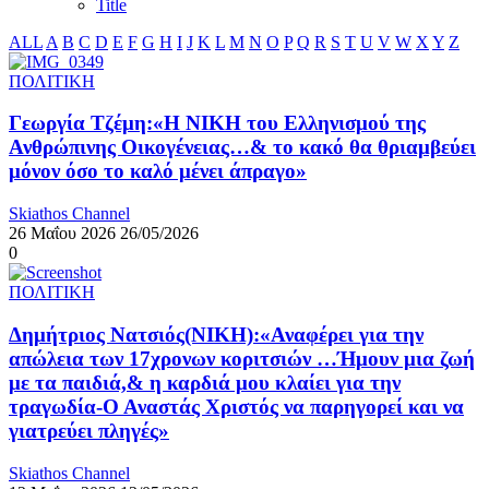
Title
ALL
A
B
C
D
E
F
G
H
I
J
K
L
M
N
O
P
Q
R
S
T
U
V
W
X
Y
Z
ΠΟΛΙΤΙΚΗ
Γεωργία Τζέμη:«Η ΝΙΚΗ του Ελληνισμού της
Ανθρώπινης Οικογένειας…& το κακό θα θριαμβεύει
μόνον όσο το καλό μένει άπραγο»
Skiathos Channel
26 Μαΐου 2026
26/05/2026
0
ΠΟΛΙΤΙΚΗ
Δημήτριος Νατσιός(ΝΙΚΗ):«Αναφέρει για την
απώλεια των 17χρονων κοριτσιών …Ήμουν μια ζωή
με τα παιδιά,& η καρδιά μου κλαίει για την
τραγωδία-Ο Αναστάς Χριστός να παρηγορεί και να
γιατρεύει πληγές»
Skiathos Channel