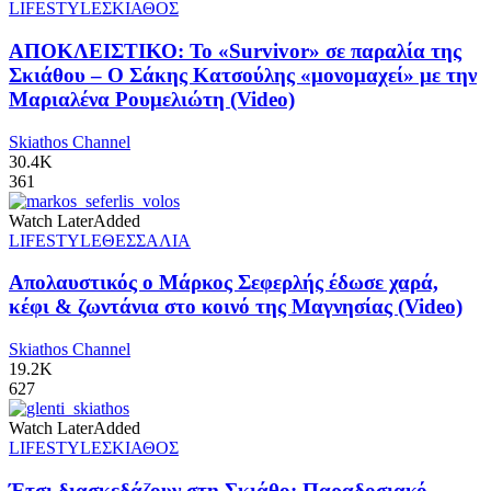
LIFESTYLE
ΣΚΙΑΘΟΣ
ΑΠΟΚΛΕΙΣΤΙΚΟ: Το «Survivor» σε παραλία της
Σκιάθου – Ο Σάκης Κατσούλης «μονομαχεί» με την
Μαριαλένα Ρουμελιώτη (Video)
Skiathos Channel
30.4K
361
Watch Later
Added
LIFESTYLE
ΘΕΣΣΑΛΙΑ
Απολαυστικός ο Μάρκος Σεφερλής έδωσε χαρά,
κέφι & ζωντάνια στο κοινό της Μαγνησίας (Video)
Skiathos Channel
19.2K
627
Watch Later
Added
LIFESTYLE
ΣΚΙΑΘΟΣ
Έτσι διασκεδάζουν στη Σκιάθο: Παραδοσιακό