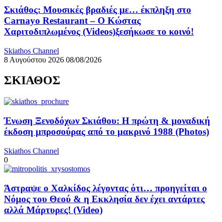
Σκιάθος: Μουσικές βραδιές με… έκπληξη στο
Carnayo Restaurant – Ο Κώστας
Χαριτοδιπλωμένος (Videos)ξεσήκωσε το κοινό!
Skiathos Channel
8 Αυγούστου 2026
08/08/2026
ΣΚΙΑΘΟΣ
Ένωση Ξενοδόχων Σκιάθου: Η πρώτη & μοναδική
έκδοση μπροσούρας από το μακρινό 1988 (Photos)
Skiathos Channel
0
Άστραψε ο Χαλκίδος λέγοντας ότι… προηγείται ο
Νόμος του Θεού & η Εκκλησία δεν έχει αντάρτες
αλλά Μάρτυρες! (Video)