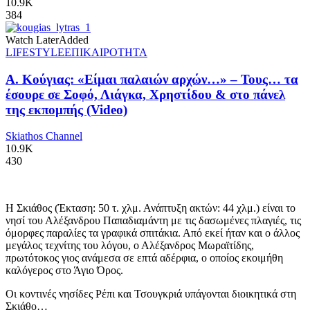
10.9K
384
Watch Later
Added
LIFESTYLE
ΕΠΙΚΑΙΡΟΤΗΤΑ
Α. Κούγιας: «Είμαι παλαιών αρχών…» – Τους… τα
έσουρε σε Σοφό, Λιάγκα, Χρηστίδου & στο πάνελ
της εκπομπής (Video)
Skiathos Channel
10.9K
430
Η Σκιάθος (Έκταση: 50 τ. χλμ. Ανάπτυξη ακτών: 44 χλμ.) είναι το
νησί του Αλέξανδρου Παπαδιαμάντη με τις δασωμένες πλαγιές, τις
όμορφες παραλίες τα γραφικά σπιτάκια. Από εκεί ήταν και ο άλλος
μεγάλος τεχνίτης του λόγου, ο Αλέξανδρος Μωραϊτίδης,
πρωτότοκος γιος ανάμεσα σε επτά αδέρφια, ο οποίος εκοιμήθη
καλόγερος στο Άγιο Όρος.
Οι κοντινές νησίδες Ρέπι και Τσουγκριά υπάγονται διοικητικά στη
Σκιάθο…