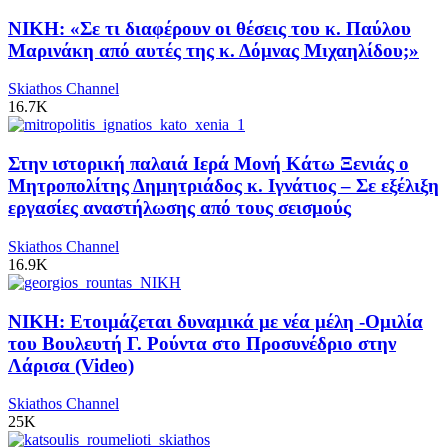
ΝΙΚΗ: «Σε τι διαφέρουν οι θέσεις του κ. Παύλου
Μαρινάκη από αυτές της κ. Δόμνας Μιχαηλίδου;»
Skiathos Channel
16.7K
Στην ιστορική παλαιά Ιερά Μονή Κάτω Ξενιάς ο
Μητροπολίτης Δημητριάδος κ. Ιγνάτιος – Σε εξέλιξη
εργασίες αναστήλωσης από τους σεισμούς
Skiathos Channel
16.9K
ΝΙΚΗ: Ετοιμάζεται δυναμικά με νέα μέλη -Ομιλία
του Βουλευτή Γ. Ρούντα στο Προσυνέδριο στην
Λάρισα (Video)
Skiathos Channel
25K