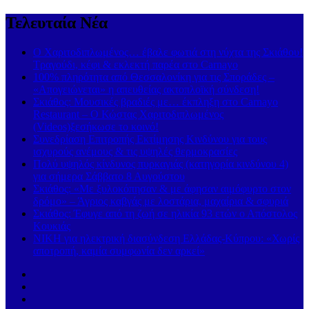
Τελευταία Νέα
Ο Χαριτοδιπλωμένος… έβαλε φωτιά στη νύχτα της Σκιάθου!
Τραγούδι, κέφι & εκλεκτή παρέα στο Carnayo
100% πληρότητα από Θεσσαλονίκη για τις Σποράδες –
«Απογειώνεται» η απευθείας ακτοπλοϊκή σύνδεση!
Σκιάθος: Μουσικές βραδιές με… έκπληξη στο Carnayo
Restaurant – Ο Κώστας Χαριτοδιπλωμένος
(Videos)ξεσήκωσε το κοινό!
Συνεδρίαση Επιτροπής Εκτίμησης Κινδύνου για τους
ισχυρούς ανέμους & τις υψηλές θερμοκρασίες
Πολύ υψηλός κίνδυνος πυρκαγιάς (κατηγορία κινδύνου 4)
για σήμερα Σάββατο 8 Αυγούστου
Σκιάθος: «Με ξυλοκόπησαν & με άφησαν αιμόφυρτο στον
δρόμο» – Άγριος καβγάς με λοστάρια, μαχαίρια & σφυριά
Σκιάθος: Έφυγε από τη ζωή σε ηλικία 93 ετών ο Απόστολος
Κουκιάς
ΝΙΚΗ για ηλεκτρική διασύνδεση Ελλάδας-Κύπρου: «Χωρίς
αποτροπή, καμία συμφωνία δεν αρκεί»