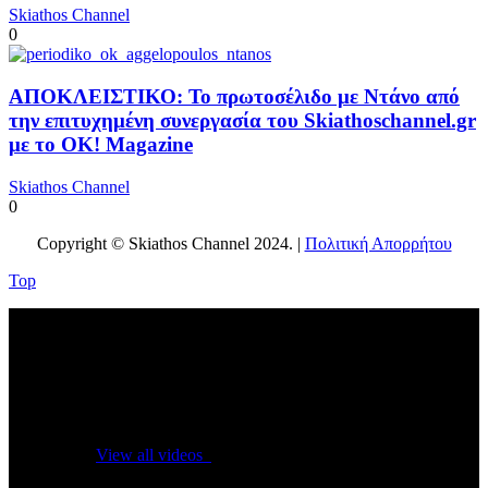
Skiathos Channel
0
ΑΠΟΚΛΕΙΣΤΙΚΟ: Το πρωτοσέλιδο με Ντάνο από
την επιτυχημένη συνεργασία του Skiathoschannel.gr
με το OK! Magazine
Skiathos Channel
0
Copyright © Skiathos Channel 2024. |
Πολιτική Απορρήτου
Top
No videos yet!
Click on "Watch later" to put videos here
View all videos