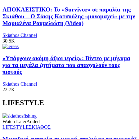
ΑΠΟΚΛΕΙΣΤΙΚΟ: Το «Survivor» σε παραλία της
Σκιάθου – Ο Σάκης Κατσούλης «μονομαχεί» με την
Μαριαλένα Ρουμελιώτη (Video)
Skiathos Channel
30.5K
«Υπάρχουν ακόμη άξιοι ιερείς»: Βίντεο με μήνυμα
για τα μεγάλα ζητήματα που απασχολούν τους
πιστούς
Skiathos Channel
22.7K
LIFESTYLE
Watch Later
Added
LIFESTYLE
ΣΚΙΑΘΟΣ