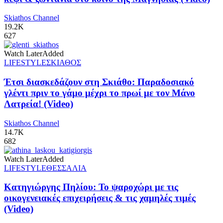
Skiathos Channel
19.2K
627
Watch Later
Added
LIFESTYLE
ΣΚΙΑΘΟΣ
Έτσι διασκεδάζουν στη Σκιάθο: Παραδοσιακό
γλέντι πριν το γάμο μέχρι το πρωί με τον Μάνο
Λατρεία! (Video)
Skiathos Channel
14.7K
682
Watch Later
Added
LIFESTYLE
ΘΕΣΣΑΛΙΑ
Κατηγιώργης Πηλίου: Το ψαροχώρι με τις
οικογενειακές επιχειρήσεις & τις χαμηλές τιμές
(Video)