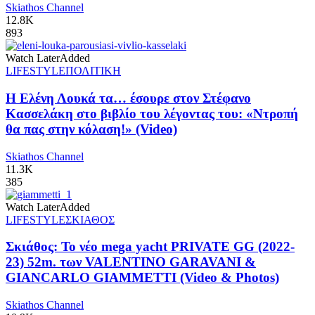
Skiathos Channel
12.8K
893
Watch Later
Added
LIFESTYLE
ΠΟΛΙΤΙΚΗ
Η Ελένη Λουκά τα… έσουρε στον Στέφανο
Κασσελάκη στο βιβλίο του λέγοντας του: «Ντροπή
θα πας στην κόλαση!» (Video)
Skiathos Channel
11.3K
385
Watch Later
Added
LIFESTYLE
ΣΚΙΑΘΟΣ
Σκιάθος: Το νέο mega yacht PRIVATE GG (2022-
23) 52m. των VALENTINO GARAVANI &
GIANCARLO GIAMMETTI (Video & Photos)
Skiathos Channel