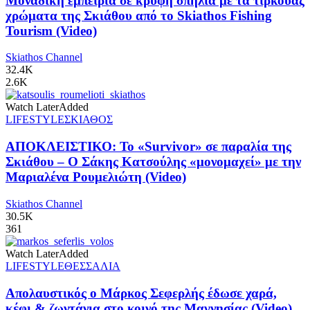
Μοναδική εμπειρία σε κρυφή σπηλιά με τα τιρκουάζ
χρώματα της Σκιάθου από το Skiathos Fishing
Tourism (Video)
Skiathos Channel
32.4K
2.6K
Watch Later
Added
LIFESTYLE
ΣΚΙΑΘΟΣ
ΑΠΟΚΛΕΙΣΤΙΚΟ: Το «Survivor» σε παραλία της
Σκιάθου – Ο Σάκης Κατσούλης «μονομαχεί» με την
Μαριαλένα Ρουμελιώτη (Video)
Skiathos Channel
30.5K
361
Watch Later
Added
LIFESTYLE
ΘΕΣΣΑΛΙΑ
Απολαυστικός ο Μάρκος Σεφερλής έδωσε χαρά,
κέφι & ζωντάνια στο κοινό της Μαγνησίας (Video)