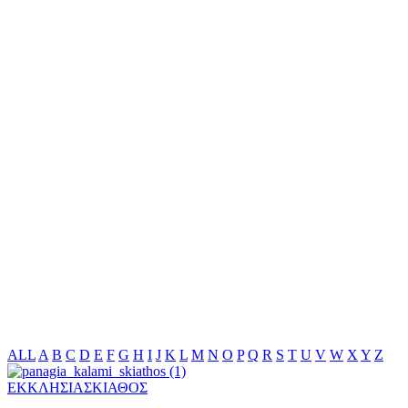
ALL
A
B
C
D
E
F
G
H
I
J
K
L
M
N
O
P
Q
R
S
T
U
V
W
X
Y
Z
ΕΚΚΛΗΣΙΑ
ΣΚΙΑΘΟΣ