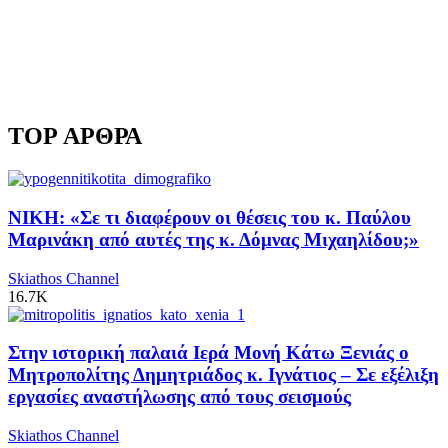
TOP ΑΡΘΡΑ
ΝΙΚΗ: «Σε τι διαφέρουν οι θέσεις του κ. Παύλου
Μαρινάκη από αυτές της κ. Δόμνας Μιχαηλίδου;»
Skiathos Channel
16.7K
Στην ιστορική παλαιά Ιερά Μονή Κάτω Ξενιάς ο
Μητροπολίτης Δημητριάδος κ. Ιγνάτιος – Σε εξέλιξη
εργασίες αναστήλωσης από τους σεισμούς
Skiathos Channel