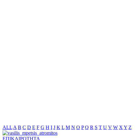
ALL
A
B
C
D
E
F
G
H
I
J
K
L
M
N
O
P
Q
R
S
T
U
V
W
X
Y
Z
ΕΠΙΚΑΙΡΟΤΗΤΑ