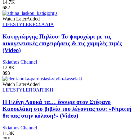
14.7K
682
Watch Later
Added
LIFESTYLE
ΘΕΣΣΑΛΙΑ
Κατηγιώργης Πηλίου: Το ψαροχώρι με τις
οικογενειακές επιχειρήσεις & τις χαμηλές τιμές
(Video)
Skiathos Channel
12.8K
893
Watch Later
Added
LIFESTYLE
ΠΟΛΙΤΙΚΗ
Η Ελένη Λουκά τα… έσουρε στον Στέφανο
Κασσελάκη στο βιβλίο του λέγοντας του: «Ντροπή
θα πας στην κόλαση!» (Video)
Skiathos Channel
11.3K
385