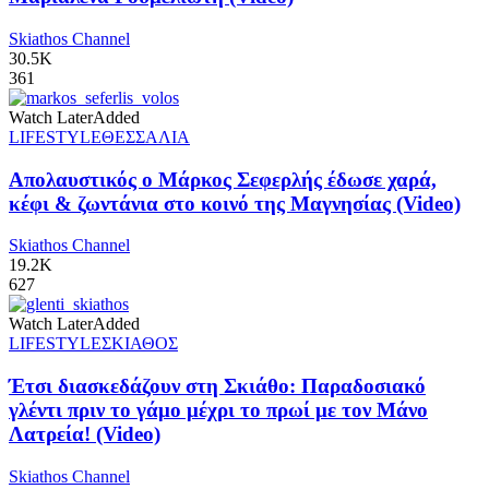
Skiathos Channel
30.5K
361
Watch Later
Added
LIFESTYLE
ΘΕΣΣΑΛΙΑ
Απολαυστικός ο Μάρκος Σεφερλής έδωσε χαρά,
κέφι & ζωντάνια στο κοινό της Μαγνησίας (Video)
Skiathos Channel
19.2K
627
Watch Later
Added
LIFESTYLE
ΣΚΙΑΘΟΣ
Έτσι διασκεδάζουν στη Σκιάθο: Παραδοσιακό
γλέντι πριν το γάμο μέχρι το πρωί με τον Μάνο
Λατρεία! (Video)
Skiathos Channel