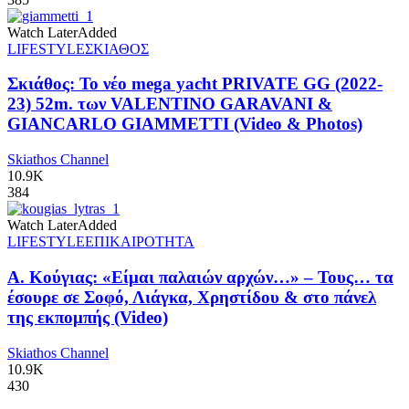
Watch Later
Added
LIFESTYLE
ΣΚΙΑΘΟΣ
Σκιάθος: Το νέο mega yacht PRIVATE GG (2022-
23) 52m. των VALENTINO GARAVANI &
GIANCARLO GIAMMETTI (Video & Photos)
Skiathos Channel
10.9K
384
Watch Later
Added
LIFESTYLE
ΕΠΙΚΑΙΡΟΤΗΤΑ
Α. Κούγιας: «Είμαι παλαιών αρχών…» – Τους… τα
έσουρε σε Σοφό, Λιάγκα, Χρηστίδου & στο πάνελ
της εκπομπής (Video)
Skiathos Channel
10.9K
430