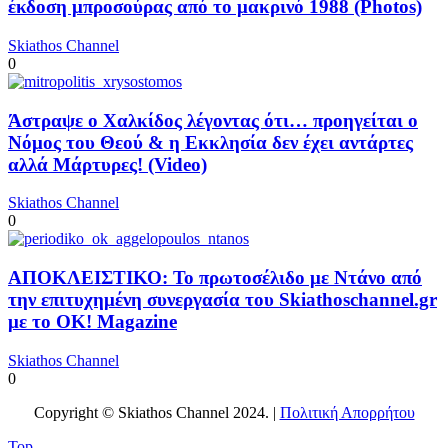
έκδοση μπροσούρας από το μακρινό 1988 (Photos)
Skiathos Channel
0
Άστραψε ο Χαλκίδος λέγοντας ότι… προηγείται ο
Νόμος του Θεού & η Εκκλησία δεν έχει αντάρτες
αλλά Μάρτυρες! (Video)
Skiathos Channel
0
ΑΠΟΚΛΕΙΣΤΙΚΟ: Το πρωτοσέλιδο με Ντάνο από
την επιτυχημένη συνεργασία του Skiathoschannel.gr
με το OK! Magazine
Skiathos Channel
0
Copyright © Skiathos Channel 2024. |
Πολιτική Απορρήτου
Top