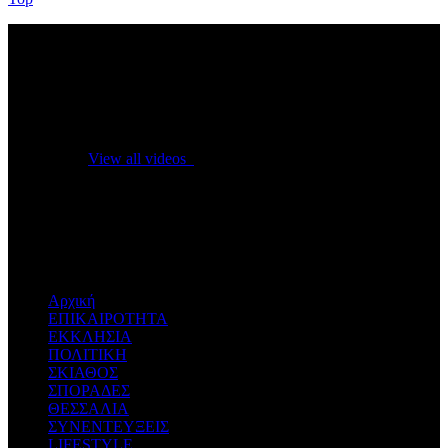
No videos yet!
Click on "Watch later" to put videos here
View all videos
Don't miss new videos
Sign in to see updates from your favourite channels
Αρχική
ΕΠΙΚΑΙΡΟΤΗΤΑ
ΕΚΚΛΗΣΙΑ
ΠΟΛΙΤΙΚΗ
ΣΚΙΑΘΟΣ
ΣΠΟΡΑΔΕΣ
ΘΕΣΣΑΛΙΑ
ΣΥΝΕΝΤΕΥΞΕΙΣ
LIFESTYLE