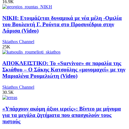
16.9K
ΝΙΚΗ: Ετοιμάζεται δυναμικά με νέα μέλη -Ομιλία
του Βουλευτή Γ. Ρούντα στο Προσυνέδριο στην
Λάρισα (Video)
Skiathos Channel
25K
ΑΠΟΚΛΕΙΣΤΙΚΟ: Το «Survivor» σε παραλία της
Σκιάθου – Ο Σάκης Κατσούλης «μονομαχεί» με την
Μαριαλένα Ρουμελιώτη (Video)
Skiathos Channel
30.5K
«Υπάρχουν ακόμη άξιοι ιερείς»: Βίντεο με μήνυμα
για τα μεγάλα ζητήματα που απασχολούν τους
πιστούς