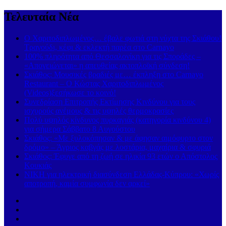
Τελευταία Νέα
Ο Χαριτοδιπλωμένος… έβαλε φωτιά στη νύχτα της Σκιάθου!
Τραγούδι, κέφι & εκλεκτή παρέα στο Carnayo
100% πληρότητα από Θεσσαλονίκη για τις Σποράδες –
«Απογειώνεται» η απευθείας ακτοπλοϊκή σύνδεση!
Σκιάθος: Μουσικές βραδιές με… έκπληξη στο Carnayo
Restaurant – Ο Κώστας Χαριτοδιπλωμένος
(Videos)ξεσήκωσε το κοινό!
Συνεδρίαση Επιτροπής Εκτίμησης Κινδύνου για τους
ισχυρούς ανέμους & τις υψηλές θερμοκρασίες
Πολύ υψηλός κίνδυνος πυρκαγιάς (κατηγορία κινδύνου 4)
για σήμερα Σάββατο 8 Αυγούστου
Σκιάθος: «Με ξυλοκόπησαν & με άφησαν αιμόφυρτο στον
δρόμο» – Άγριος καβγάς με λοστάρια, μαχαίρια & σφυριά
Σκιάθος: Έφυγε από τη ζωή σε ηλικία 93 ετών ο Απόστολος
Κουκιάς
ΝΙΚΗ για ηλεκτρική διασύνδεση Ελλάδας-Κύπρου: «Χωρίς
αποτροπή, καμία συμφωνία δεν αρκεί»