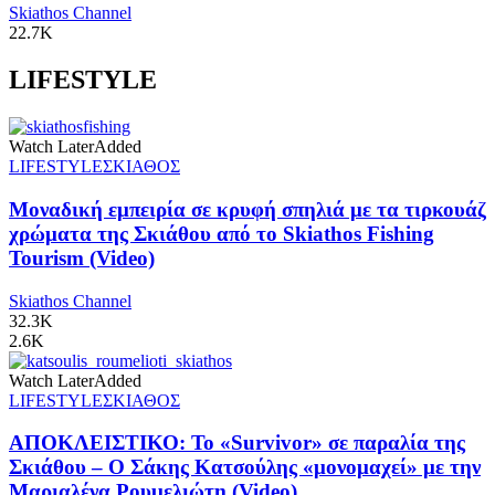
Skiathos Channel
22.7K
LIFESTYLE
Watch Later
Added
LIFESTYLE
ΣΚΙΑΘΟΣ
Μοναδική εμπειρία σε κρυφή σπηλιά με τα τιρκουάζ
χρώματα της Σκιάθου από το Skiathos Fishing
Tourism (Video)
Skiathos Channel
32.3K
2.6K
Watch Later
Added
LIFESTYLE
ΣΚΙΑΘΟΣ
ΑΠΟΚΛΕΙΣΤΙΚΟ: Το «Survivor» σε παραλία της
Σκιάθου – Ο Σάκης Κατσούλης «μονομαχεί» με την
Μαριαλένα Ρουμελιώτη (Video)