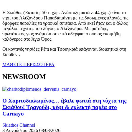
Η Σκιάθος (Έκταση: 50 τ. χλμ. Ανάπτυξη ακτών: 44 χλμ.) είναι το
νησί του Αλέξανδρου Παπαδιαμάντη με τις δασωμένες πλαγιές, τις
όμορφες παραλίες τα γραφικά σπιτάκια. Από εκεί ήταν και ο άλλος
μεγάλος τεχνίτης του λόγου, ο Αλέξανδρος Μωραϊτίδης,
πρωτότοκος γιος ανάμεσα σε επτά αδέρφια, ο οποίος εκοιμήθη
καλόγερος στο Άγιο Όρος.
Οι κοντινές νησίδες Ρέπι και Τσουγκριά υπάγονται διοικητικά στη
Σκιάθο…
ΜΑΘΕΤΕ ΠΕΡΙΣΣΟΤΕΡΑ
NEWSROOM
Ο Χαριτοδιπλωμένος… έβαλε φωτιά στη νύχτα της
Σκιάθου! Τραγούδι, κέφι & εκλεκτή παρέα στο
Carnayo
Skiathos Channel
8 Αυγούστου 2026
08/08/2026