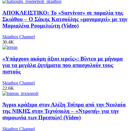
ΑΠΟΚΛΕΙΣΤΙΚΟ: Το «Survivor» σε παραλία της
Σκιάθου – Ο Σάκης Κατσούλης «μονομαχεί» με την
Μαριαλένα Ρουμελιώτη (Video)
Skiathos Channel
30.4K
«Υπάρχουν ακόμη άξιοι ιερείς»: Βίντεο με μήνυμα
για τα μεγάλα ζητήματα που απασχολούν τους
πιστούς
Skiathos Channel
22.6K
Άγριο κράξιμο στον Αλέξη Τσίπρα από την Νεολαία
της ΝΙΚΗΣ στην Τεχνόπολη – «Ντροπή» για την
συμφωνία των Πρεσπών! (Video)
Skiathos Channel