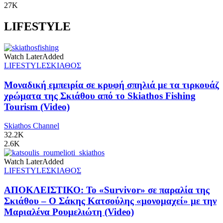
27K
LIFESTYLE
Watch Later
Added
LIFESTYLE
ΣΚΙΑΘΟΣ
Μοναδική εμπειρία σε κρυφή σπηλιά με τα τιρκουάζ
χρώματα της Σκιάθου από το Skiathos Fishing
Tourism (Video)
Skiathos Channel
32.2K
2.6K
Watch Later
Added
LIFESTYLE
ΣΚΙΑΘΟΣ
ΑΠΟΚΛΕΙΣΤΙΚΟ: Το «Survivor» σε παραλία της
Σκιάθου – Ο Σάκης Κατσούλης «μονομαχεί» με την
Μαριαλένα Ρουμελιώτη (Video)