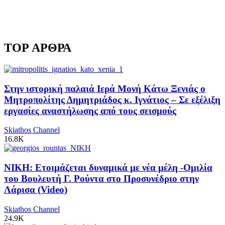
TOP ΑΡΘΡΑ
Στην ιστορική παλαιά Ιερά Μονή Κάτω Ξενιάς ο
Μητροπολίτης Δημητριάδος κ. Ιγνάτιος – Σε εξέλιξη
εργασίες αναστήλωσης από τους σεισμούς
Skiathos Channel
16.8K
ΝΙΚΗ: Ετοιμάζεται δυναμικά με νέα μέλη -Ομιλία
του Βουλευτή Γ. Ρούντα στο Προσυνέδριο στην
Λάρισα (Video)
Skiathos Channel
24.9K