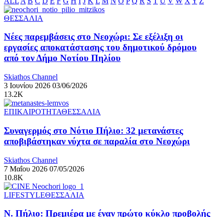
ALL
A
B
C
D
E
F
G
H
I
J
K
L
M
N
O
P
Q
R
S
T
U
V
W
X
Y
Z
ΘΕΣΣΑΛΙΑ
Νέες παρεμβάσεις στο Νεοχώρι: Σε εξέλιξη οι
εργασίες αποκατάστασης του δημοτικού δρόμου
από τον Δήμο Νοτίου Πηλίου
Skiathos Channel
3 Ιουνίου 2026
03/06/2026
13.2K
ΕΠΙΚΑΙΡΟΤΗΤΑ
ΘΕΣΣΑΛΙΑ
Συναγερμός στο Νότιο Πήλιο: 32 μετανάστες
αποβιβάστηκαν νύχτα σε παραλία στο Νεοχώρι
Skiathos Channel
7 Μαΐου 2026
07/05/2026
10.8K
LIFESTYLE
ΘΕΣΣΑΛΙΑ
Ν. Πήλιο: Πρεμιέρα με έναν πρώτο κύκλο προβολής