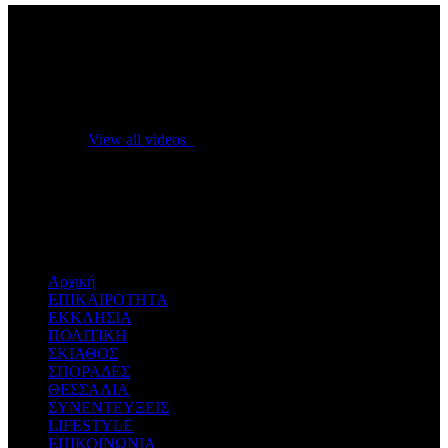
No videos yet!
Click on "Watch later" to put videos here
View all videos
Don't miss new videos
Sign in to see updates from your favourite channels
Αρχική
ΕΠΙΚΑΙΡΟΤΗΤΑ
ΕΚΚΛΗΣΙΑ
ΠΟΛΙΤΙΚΗ
ΣΚΙΑΘΟΣ
ΣΠΟΡΑΔΕΣ
ΘΕΣΣΑΛΙΑ
ΣΥΝΕΝΤΕΥΞΕΙΣ
LIFESTYLE
ΕΠΙΚΟΙΝΩΝΙΑ