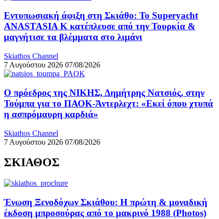
Εντυπωσιακή άφιξη στη Σκιάθο: Το Superyacht
ANASTASIA K κατέπλευσε από την Τουρκία &
μαγνήτισε τα βλέμματα στο λιμάνι
Skiathos Channel
7 Αυγούστου 2026
07/08/2026
Ο πρόεδρος της ΝΙΚΗΣ, Δημήτρης Νατσιός, στην
Τούμπα για το ΠΑΟΚ-Άντερλεχτ: «Εκεί όπου χτυπά
η ασπρόμαυρη καρδιά»
Skiathos Channel
7 Αυγούστου 2026
07/08/2026
ΣΚΙΑΘΟΣ
Ένωση Ξενοδόχων Σκιάθου: Η πρώτη & μοναδική
έκδοση μπροσούρας από το μακρινό 1988 (Photos)