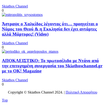
Skiathos Channel
0
Άστραψε ο Χαλκίδος λέγοντας ότι… προηγείται ο
Νόμος του Θεού & η Εκκλησία δεν έχει αντάρτες
αλλά Μάρτυρες! (Video)
Skiathos Channel
0
ΑΠΟΚΛΕΙΣΤΙΚΟ: Το πρωτοσέλιδο με Ντάνο από
την επιτυχημένη συνεργασία του Skiathoschannel.gr
με το OK! Magazine
Skiathos Channel
0
Copyright © Skiathos Channel 2024. |
Πολιτική Απορρήτου
Top