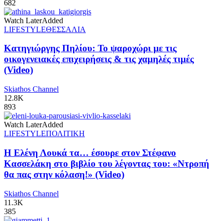
682
Watch Later
Added
LIFESTYLE
ΘΕΣΣΑΛΙΑ
Κατηγιώργης Πηλίου: Το ψαροχώρι με τις
οικογενειακές επιχειρήσεις & τις χαμηλές τιμές
(Video)
Skiathos Channel
12.8K
893
Watch Later
Added
LIFESTYLE
ΠΟΛΙΤΙΚΗ
Η Ελένη Λουκά τα… έσουρε στον Στέφανο
Κασσελάκη στο βιβλίο του λέγοντας του: «Ντροπή
θα πας στην κόλαση!» (Video)
Skiathos Channel
11.3K
385