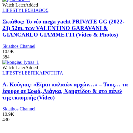
Watch Later
Added
LIFESTYLE
ΣΚΙΑΘΟΣ
Σκιάθος: Το νέο mega yacht PRIVATE GG (2022-
23) 52m. των VALENTINO GARAVANI &
GIANCARLO GIAMMETTI (Video & Photos)
Skiathos Channel
10.9K
384
Watch Later
Added
LIFESTYLE
ΕΠΙΚΑΙΡΟΤΗΤΑ
Α. Κούγιας: «Είμαι παλαιών αρχών…» – Τους… τα
έσουρε σε Σοφό, Λιάγκα, Χρηστίδου & στο πάνελ
της εκπομπής (Video)
Skiathos Channel
10.9K
430