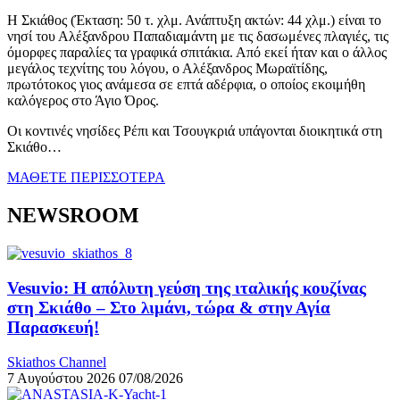
Η Σκιάθος (Έκταση: 50 τ. χλμ. Ανάπτυξη ακτών: 44 χλμ.) είναι το
νησί του Αλέξανδρου Παπαδιαμάντη με τις δασωμένες πλαγιές, τις
όμορφες παραλίες τα γραφικά σπιτάκια. Από εκεί ήταν και ο άλλος
μεγάλος τεχνίτης του λόγου, ο Αλέξανδρος Μωραϊτίδης,
πρωτότοκος γιος ανάμεσα σε επτά αδέρφια, ο οποίος εκοιμήθη
καλόγερος στο Άγιο Όρος.
Οι κοντινές νησίδες Ρέπι και Τσουγκριά υπάγονται διοικητικά στη
Σκιάθο…
ΜΑΘΕΤΕ ΠΕΡΙΣΣΟΤΕΡΑ
NEWSROOM
Vesuvio: Η απόλυτη γεύση της ιταλικής κουζίνας
στη Σκιάθο – Στο λιμάνι, τώρα & στην Αγία
Παρασκευή!
Skiathos Channel
7 Αυγούστου 2026
07/08/2026