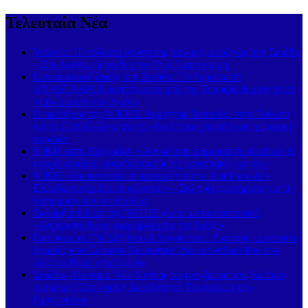
Τελευταία Νέα
Vesuvio: Η απόλυτη γεύση της ιταλικής κουζίνας στη Σκιάθο
– Στο λιμάνι, τώρα & στην Αγία Παρασκευή!
Εντυπωσιακή άφιξη στη Σκιάθο: Το Superyacht
ANASTASIA K κατέπλευσε από την Τουρκία & μαγνήτισε
τα βλέμματα στο λιμάνι
Ο πρόεδρος της ΝΙΚΗΣ, Δημήτρης Νατσιός, στην Τούμπα
για το ΠΑΟΚ-Άντερλεχτ: «Εκεί όπου χτυπά η ασπρόμαυρη
καρδιά»
ΝΙΚΗ κατά Ζαχαράκη: «Αγνοεί την ευρωπαϊκή καταδίκη &
κρατά χιλιάδες εκπαιδευτικούς σε εργασιακή ομηρία»
ΝΙΚΗ: «Εκατοντάδες εκατομμύρια στο AntiNero & η
Ελλάδα συνεχίζει να καίγεται» – Σκληρά ερωτήματα για τη
διαχείριση των κονδυλίων
Σκληρή επίθεση της ΝΙΚΗΣ για το μεταναστευτικό:
«Αποτροπή & όχι διαχείριση της εισβολής»
Παρασκευή 7 & Σάββατο 8 Αυγούστου: Ζωντανές μουσικές
βραδιές στο Carnayo Restaurant! Δύο μοναδικά live στο
Alkyon Hotel στη Σκιάθο
Σκιάθος-Μονακό: Νέα διεθνής συμμαχία για τον βιώσιμο
τουρισμό! Στο νησί η Διευθύντρια Τουρισμού του
Πριγκιπάτου