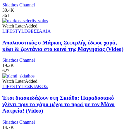
Skiathos Channel
30.4K
361
Watch Later
Added
LIFESTYLE
ΘΕΣΣΑΛΙΑ
Απολαυστικός ο Μάρκος Σεφερλής έδωσε χαρά,
κέφι & ζωντάνια στο κοινό της Μαγνησίας (Video)
Skiathos Channel
19.2K
627
Watch Later
Added
LIFESTYLE
ΣΚΙΑΘΟΣ
Έτσι διασκεδάζουν στη Σκιάθο: Παραδοσιακό
γλέντι πριν το γάμο μέχρι το πρωί με τον Μάνο
Λατρεία! (Video)
Skiathos Channel
14.7K