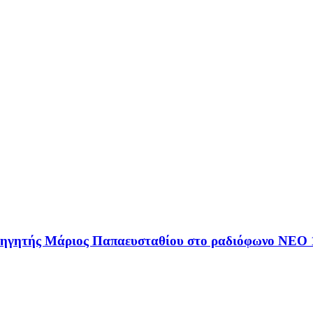
αθηγητής Μάριος Παπαευσταθίου στο ραδιόφωνο NEO 