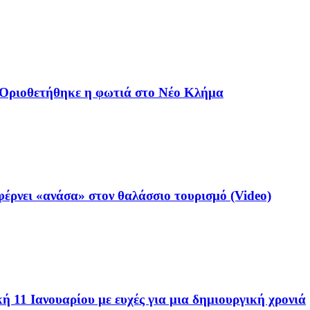
– Οριοθετήθηκε η φωτιά στο Νέο Κλήμα
έρνει «ανάσα» στον θαλάσσιο τουρισμό (Video)
 11 Ιανουαρίου με ευχές για μια δημιουργική χρονιά