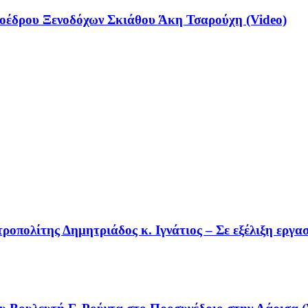
έδρου Ξενοδόχων Σκιάθου Άκη Τσαρούχη (Video)
οπολίτης Δημητριάδος κ. Ιγνάτιος – Σε εξέλιξη εργα