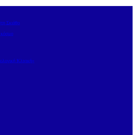
στη Σκιάθο
ν κόσμο
κολογική Κλινική»