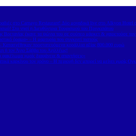
διές στο Carnayo Restaurant! Δύο μοναδικά live στο Alkyon Hotel 
ισμό! Στο νησί η Διευθύντρια Τουρισμού του Πριγκιπάτου
 Βρετανίας έκανε τα ψώνια του σε σούπερ μάρκετ & χαιρετούσε το
στικό όραμα» – Η μαρτυρία που συγκινεί πιστούς
– Κατασχέθηκαν προστατευόμενα κοράλλια αξίας 800.000 ευρώ
κη ή τον Άγιο Σάββα του Αχιλλέως!
κό φακέλωμα χωρίς διαφάνεια & απαντήσεις»
τικά καρκίνου τον χρόνο – Η περιοχή δεν μπορεί να μείνει χωρίς Ογ