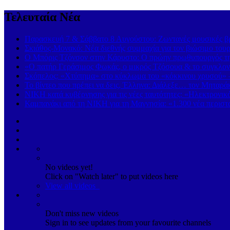
Τελευταία Νέα
Παρασκευή 7 & Σάββατο 8 Αυγούστου: Ζωντανές μουσικές βρα
Σκιάθος-Μονακό: Νέα διεθνής συμμαχία για τον βιώσιμο τουρ
Ο Μπόρις Τζόνσον στην Κάρυστο: Ο πρώην πρωθυπουργός της
«Ο πατήρ Γεράσιμος Φωκάς, ο μικρός Τζόσουα & το συγκλονι
Σκόπελος: «Χτύπημα» στο κύκλωμα του «κόκκινου χρυσού» 
Το βίντεο που πρέπει να δεις, Έλληνα: Διάλεξε… τον Μηταρά
ΝΙΚΗ κατά κυβέρνησης για τις νέες ταυτότητες: «Ηλεκτρονι
Καμπανάκι από τη ΝΙΚΗ για τη Μαγνησία: «1.300 νέα περιστα
No videos yet!
Click on "Watch later" to put videos here
View all videos
Don't miss new videos
Sign in to see updates from your favourite channels