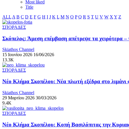
Most liked
Title
ALL
A
B
C
D
E
F
G
H
I
J
K
L
M
N
O
P
Q
R
S
T
U
V
W
X
Y
Z
ΣΠΟΡΑΔΕΣ
Σκόπελος: Άμεση επέμβαση απέτρεψε τα χειρότερα 
Skiathos Channel
15 Ιουνίου 2026
16/06/2026
13.3K
ΣΠΟΡΑΔΕΣ
Νέο Κλήμα Σκοπέλου: Νέα πλωτή εξέδρα στο λιμάνι φ
Skiathos Channel
29 Μαρτίου 2026
30/03/2026
9.4K
ΣΠΟΡΑΔΕΣ
Νέο Κλήμα Σκοπέλου: Κοπή Βασιλόπιτας την Κυριακή