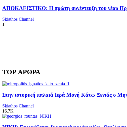
ΑΠΟΚΛΕΙΣΤΙΚΟ: Η πρώτη συνέντευξη του νέου Προ
Skiathos Channel
1
TOP ΑΡΘΡΑ
Στην ιστορική παλαιά Ιερά Μονή Κάτω Ξενιάς ο Μητρ
Skiathos Channel
16.7K