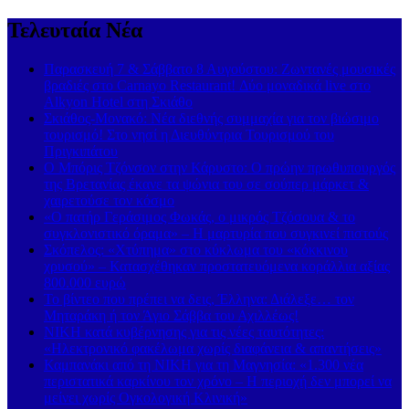
Τελευταία Νέα
Παρασκευή 7 & Σάββατο 8 Αυγούστου: Ζωντανές μουσικές
βραδιές στο Carnayo Restaurant! Δύο μοναδικά live στο
Alkyon Hotel στη Σκιάθο
Σκιάθος-Μονακό: Νέα διεθνής συμμαχία για τον βιώσιμο
τουρισμό! Στο νησί η Διευθύντρια Τουρισμού του
Πριγκιπάτου
Ο Μπόρις Τζόνσον στην Κάρυστο: Ο πρώην πρωθυπουργός
της Βρετανίας έκανε τα ψώνια του σε σούπερ μάρκετ &
χαιρετούσε τον κόσμο
«Ο πατήρ Γεράσιμος Φωκάς, ο μικρός Τζόσουα & το
συγκλονιστικό όραμα» – Η μαρτυρία που συγκινεί πιστούς
Σκόπελος: «Χτύπημα» στο κύκλωμα του «κόκκινου
χρυσού» – Κατασχέθηκαν προστατευόμενα κοράλλια αξίας
800.000 ευρώ
Το βίντεο που πρέπει να δεις, Έλληνα: Διάλεξε… τον
Μηταράκη ή τον Άγιο Σάββα του Αχιλλέως!
ΝΙΚΗ κατά κυβέρνησης για τις νέες ταυτότητες:
«Ηλεκτρονικό φακέλωμα χωρίς διαφάνεια & απαντήσεις»
Καμπανάκι από τη ΝΙΚΗ για τη Μαγνησία: «1.300 νέα
περιστατικά καρκίνου τον χρόνο – Η περιοχή δεν μπορεί να
μείνει χωρίς Ογκολογική Κλινική»