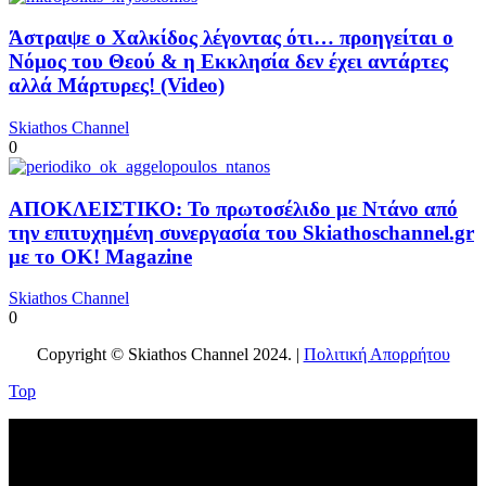
Άστραψε ο Χαλκίδος λέγοντας ότι… προηγείται ο
Νόμος του Θεού & η Εκκλησία δεν έχει αντάρτες
αλλά Μάρτυρες! (Video)
Skiathos Channel
0
ΑΠΟΚΛΕΙΣΤΙΚΟ: Το πρωτοσέλιδο με Ντάνο από
την επιτυχημένη συνεργασία του Skiathoschannel.gr
με το OK! Magazine
Skiathos Channel
0
Copyright © Skiathos Channel 2024. |
Πολιτική Απορρήτου
Top