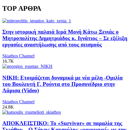
TOP ΑΡΘΡΑ
Στην ιστορική παλαιά Ιερά Μονή Κάτω Ξενιάς ο
Μητροπολίτης Δημητριάδος κ. Ιγνάτιος – Σε εξέλιξη
εργασίες αναστήλωσης από τους σεισμούς
Skiathos Channel
16.7K
ΝΙΚΗ: Ετοιμάζεται δυναμικά με νέα μέλη -Ομιλία
του Βουλευτή Γ. Ρούντα στο Προσυνέδριο στην
Λάρισα (Video)
Skiathos Channel
24.8K
ΑΠΟΚΛΕΙΣΤΙΚΟ: Το «Survivor» σε παραλία της
Σκιάθου – Ο Σάκης Κατσούλης «μονομαχεί» με την