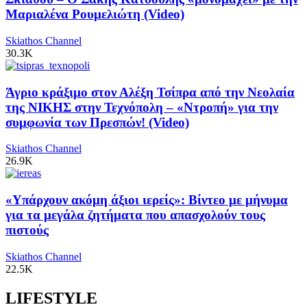
Μαριαλένα Ρουμελιώτη (Video)
Skiathos Channel
30.3K
Άγριο κράξιμο στον Αλέξη Τσίπρα από την Νεολαία
της ΝΙΚΗΣ στην Τεχνόπολη – «Ντροπή» για την
συμφωνία των Πρεσπών! (Video)
Skiathos Channel
26.9K
«Υπάρχουν ακόμη άξιοι ιερείς»: Βίντεο με μήνυμα
για τα μεγάλα ζητήματα που απασχολούν τους
πιστούς
Skiathos Channel
22.5K
LIFESTYLE