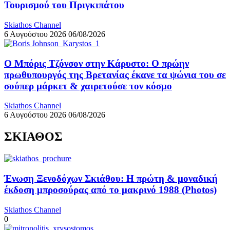
Τουρισμού του Πριγκιπάτου
Skiathos Channel
6 Αυγούστου 2026
06/08/2026
Ο Μπόρις Τζόνσον στην Κάρυστο: Ο πρώην
πρωθυπουργός της Βρετανίας έκανε τα ψώνια του σε
σούπερ μάρκετ & χαιρετούσε τον κόσμο
Skiathos Channel
6 Αυγούστου 2026
06/08/2026
ΣΚΙΑΘΟΣ
Ένωση Ξενοδόχων Σκιάθου: Η πρώτη & μοναδική
έκδοση μπροσούρας από το μακρινό 1988 (Photos)
Skiathos Channel
0