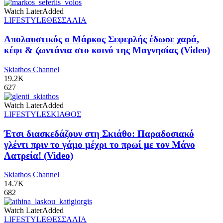
Watch Later
Added
LIFESTYLE
ΘΕΣΣΑΛΙΑ
Απολαυστικός ο Μάρκος Σεφερλής έδωσε χαρά,
κέφι & ζωντάνια στο κοινό της Μαγνησίας (Video)
Skiathos Channel
19.2K
627
Watch Later
Added
LIFESTYLE
ΣΚΙΑΘΟΣ
Έτσι διασκεδάζουν στη Σκιάθο: Παραδοσιακό
γλέντι πριν το γάμο μέχρι το πρωί με τον Μάνο
Λατρεία! (Video)
Skiathos Channel
14.7K
682
Watch Later
Added
LIFESTYLE
ΘΕΣΣΑΛΙΑ