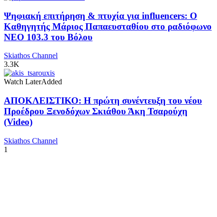
Ψηφιακή επιτήρηση & πτυχία για influencers: Ο
Καθηγητής Μάριος Παπαευσταθίου στο ραδιόφωνο
NEO 103.3 του Βόλου
Skiathos Channel
3.3K
Watch Later
Added
ΑΠΟΚΛΕΙΣΤΙΚΟ: Η πρώτη συνέντευξη του νέου
Προέδρου Ξενοδόχων Σκιάθου Άκη Τσαρούχη
(Video)
Skiathos Channel
1