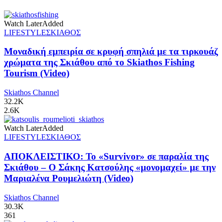
Watch Later
Added
LIFESTYLE
ΣΚΙΑΘΟΣ
Μοναδική εμπειρία σε κρυφή σπηλιά με τα τιρκουάζ
χρώματα της Σκιάθου από το Skiathos Fishing
Tourism (Video)
Skiathos Channel
32.2K
2.6K
Watch Later
Added
LIFESTYLE
ΣΚΙΑΘΟΣ
ΑΠΟΚΛΕΙΣΤΙΚΟ: Το «Survivor» σε παραλία της
Σκιάθου – Ο Σάκης Κατσούλης «μονομαχεί» με την
Μαριαλένα Ρουμελιώτη (Video)
Skiathos Channel
30.3K
361