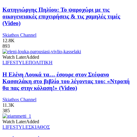
Κατηγιώργης Πηλίου: Το ψαροχώρι με τις
οικογενειακές επιχειρήσεις & τις χαμηλές τιμές
(Video)
Skiathos Channel
12.8K
893
Watch Later
Added
LIFESTYLE
ΠΟΛΙΤΙΚΗ
Η Ελένη Λουκά τα… έσουρε στον Στέφανο
Κασσελάκη στο βιβλίο του λέγοντας του: «Ντροπή
θα πας στην κόλαση!» (Video)
Skiathos Channel
11.3K
385
Watch Later
Added
LIFESTYLE
ΣΚΙΑΘΟΣ