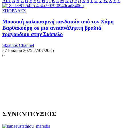
ALL
A
B
C
D
E
F
G
H
I
J
K
L
M
N
O
P
Q
R
S
T
U
V
W
X
Y
Z
ΣΠΟΡΑΔΕΣ
Μουσική καλοκαιρινή πανδαισία από τον Χάρη
Βαρθακούρη σε μια ανεπανάληπτη βραδιά
τραγουδιού στην Σκόπελο
Skiathos Channel
27 Ιουλίου 2025
27/07/2025
0
ΣΥΝΕΝΤΕΥΞΕΙΣ