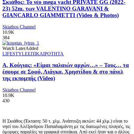
Σκιάθος: Το νέο mega yacht PRIVATE GG (2022-
23) 52m. των VALENTINO GARAVANI &
GIANCARLO GIAMMETTI (Video & Photos)
Skiathos Channel
10.9K
384
Watch Later
Added
LIFESTYLE
ΕΠΙΚΑΙΡΟΤΗΤΑ
Α. Κούγιας: «Είμαι παλαιών αρχών…» – Τους… τα
έσουρε σε Σοφό, Λιάγκα, Χρηστίδου & στο πάνελ
της εκπομπής (Video)
Skiathos Channel
10.9K
430
Η Σκιάθος (Έκταση: 50 τ. χλμ. Ανάπτυξη ακτών: 44 χλμ.) είναι το
νησί του Αλέξανδρου Παπαδιαμάντη με τις δασωμένες πλαγιές, τις
όμορφες παραλίες τα γραφικά σπιτάκια. Από εκεί ήταν και ο άλλος