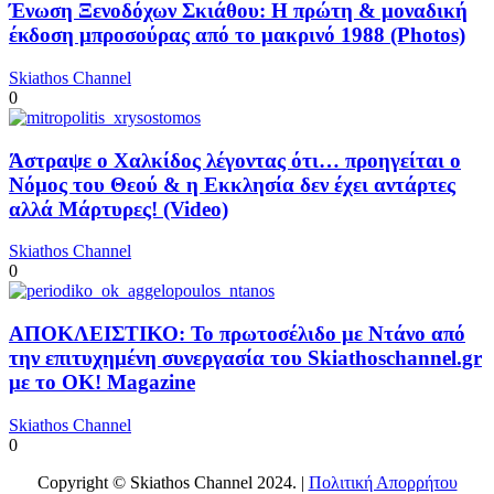
Ένωση Ξενοδόχων Σκιάθου: Η πρώτη & μοναδική
έκδοση μπροσούρας από το μακρινό 1988 (Photos)
Skiathos Channel
0
Άστραψε ο Χαλκίδος λέγοντας ότι… προηγείται ο
Νόμος του Θεού & η Εκκλησία δεν έχει αντάρτες
αλλά Μάρτυρες! (Video)
Skiathos Channel
0
ΑΠΟΚΛΕΙΣΤΙΚΟ: Το πρωτοσέλιδο με Ντάνο από
την επιτυχημένη συνεργασία του Skiathoschannel.gr
με το OK! Magazine
Skiathos Channel
0
Copyright © Skiathos Channel 2024. |
Πολιτική Απορρήτου