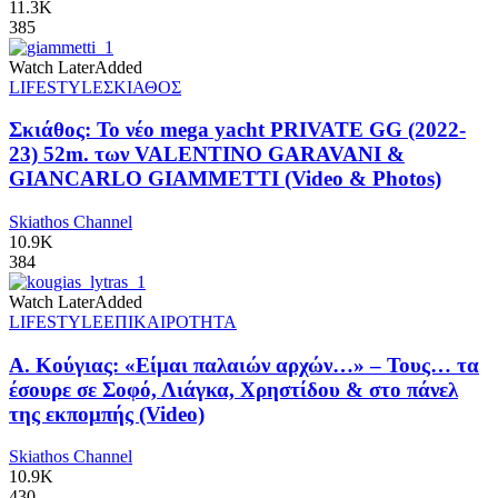
11.3K
385
Watch Later
Added
LIFESTYLE
ΣΚΙΑΘΟΣ
Σκιάθος: Το νέο mega yacht PRIVATE GG (2022-
23) 52m. των VALENTINO GARAVANI &
GIANCARLO GIAMMETTI (Video & Photos)
Skiathos Channel
10.9K
384
Watch Later
Added
LIFESTYLE
ΕΠΙΚΑΙΡΟΤΗΤΑ
Α. Κούγιας: «Είμαι παλαιών αρχών…» – Τους… τα
έσουρε σε Σοφό, Λιάγκα, Χρηστίδου & στο πάνελ
της εκπομπής (Video)
Skiathos Channel
10.9K
430