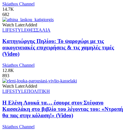
Skiathos Channel
14.7K
682
Watch Later
Added
LIFESTYLE
ΘΕΣΣΑΛΙΑ
Κατηγιώργης Πηλίου: Το ψαροχώρι με τις
οικογενειακές επιχειρήσεις & τις χαμηλές τιμές
(Video)
Skiathos Channel
12.8K
893
Watch Later
Added
LIFESTYLE
ΠΟΛΙΤΙΚΗ
Η Ελένη Λουκά τα… έσουρε στον Στέφανο
Κασσελάκη στο βιβλίο του λέγοντας του: «Ντροπή
θα πας στην κόλαση!» (Video)
Skiathos Channel