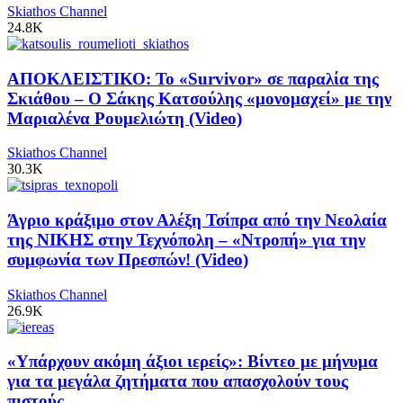
Skiathos Channel
24.8K
ΑΠΟΚΛΕΙΣΤΙΚΟ: Το «Survivor» σε παραλία της
Σκιάθου – Ο Σάκης Κατσούλης «μονομαχεί» με την
Μαριαλένα Ρουμελιώτη (Video)
Skiathos Channel
30.3K
Άγριο κράξιμο στον Αλέξη Τσίπρα από την Νεολαία
της ΝΙΚΗΣ στην Τεχνόπολη – «Ντροπή» για την
συμφωνία των Πρεσπών! (Video)
Skiathos Channel
26.9K
«Υπάρχουν ακόμη άξιοι ιερείς»: Βίντεο με μήνυμα
για τα μεγάλα ζητήματα που απασχολούν τους
πιστούς