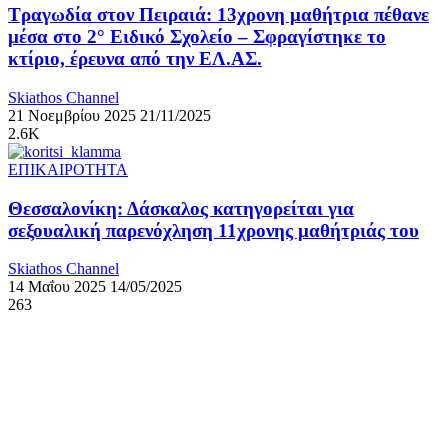
Τραγωδία στον Πειραιά: 13χρονη μαθήτρια πέθανε
μέσα στο 2° Ειδικό Σχολείο – Σφραγίστηκε το
κτίριο, έρευνα από την ΕΛ.ΑΣ.
Skiathos Channel
21 Νοεμβρίου 2025
21/11/2025
2.6K
ΕΠΙΚΑΙΡΟΤΗΤΑ
Θεσσαλονίκη: Δάσκαλος κατηγορείται για
σεξουαλική παρενόχληση 11χρονης μαθήτριάς του
Skiathos Channel
14 Μαΐου 2025
14/05/2025
263