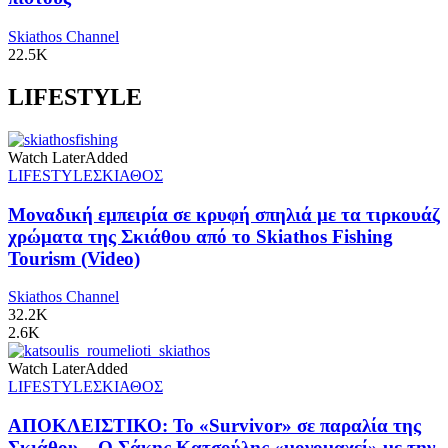
Skiathos Channel
22.5K
LIFESTYLE
Watch Later
Added
LIFESTYLE
ΣΚΙΑΘΟΣ
Μοναδική εμπειρία σε κρυφή σπηλιά με τα τιρκουάζ
χρώματα της Σκιάθου από το Skiathos Fishing
Tourism (Video)
Skiathos Channel
32.2K
2.6K
Watch Later
Added
LIFESTYLE
ΣΚΙΑΘΟΣ
ΑΠΟΚΛΕΙΣΤΙΚΟ: Το «Survivor» σε παραλία της
Σκιάθου – Ο Σάκης Κατσούλης «μονομαχεί» με την