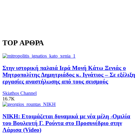
TOP ΑΡΘΡΑ
Στην ιστορική παλαιά Ιερά Μονή Κάτω Ξενιάς ο
Μητροπολίτης Δημητριάδος κ. Ιγνάτιος – Σε εξέλιξη
εργασίες αναστήλωσης από τους σεισμούς
Skiathos Channel
16.7K
ΝΙΚΗ: Ετοιμάζεται δυναμικά με νέα μέλη -Ομιλία
του Βουλευτή Γ. Ρούντα στο Προσυνέδριο στην
Λάρισα (Video)