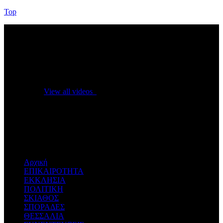
Top
No videos yet!
Click on "Watch later" to put videos here
View all videos
Don't miss new videos
Sign in to see updates from your favourite channels
Αρχική
ΕΠΙΚΑΙΡΟΤΗΤΑ
ΕΚΚΛΗΣΙΑ
ΠΟΛΙΤΙΚΗ
ΣΚΙΑΘΟΣ
ΣΠΟΡΑΔΕΣ
ΘΕΣΣΑΛΙΑ