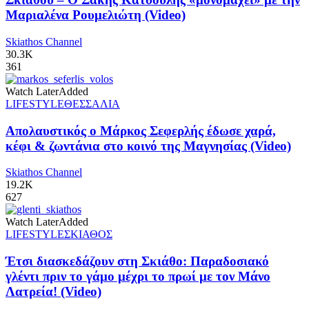
Μαριαλένα Ρουμελιώτη (Video)
Skiathos Channel
30.3K
361
Watch Later
Added
LIFESTYLE
ΘΕΣΣΑΛΙΑ
Απολαυστικός ο Μάρκος Σεφερλής έδωσε χαρά,
κέφι & ζωντάνια στο κοινό της Μαγνησίας (Video)
Skiathos Channel
19.2K
627
Watch Later
Added
LIFESTYLE
ΣΚΙΑΘΟΣ
Έτσι διασκεδάζουν στη Σκιάθο: Παραδοσιακό
γλέντι πριν το γάμο μέχρι το πρωί με τον Μάνο
Λατρεία! (Video)