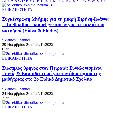
ALL
A
B
C
D
E
F
G
H
I
J
K
L
M
N
O
P
Q
R
S
T
U
V
W
X
Y
Z
ΕΠΙΚΑΙΡΟΤΗΤΑ
Συγκέντρωση Μνήμης για τη μικρή Ειρήνη-Ιωάννα
– Το Skiathoschannel.gr παρών για τα παιδιά του
αυτισμού (Video & Photos)
Skiathos Channel
29 Νοεμβρίου 2025
29/11/2025
6.3K
ΕΠΙΚΑΙΡΟΤΗΤΑ
Σιωπηλός θρήνος στον Πειραιά: Συγκλονισμένοι
Γονείς & Εκπαιδευτικοί για τον άδικο χαμό της
μαθήτριας στο 2ο Ειδικό Δημοτικό Σχολείο
Skiathos Channel
24 Νοεμβρίου 2025
24/11/2025
2.2K
ΕΠΙΚΑΙΡΟΤΗΤΑ