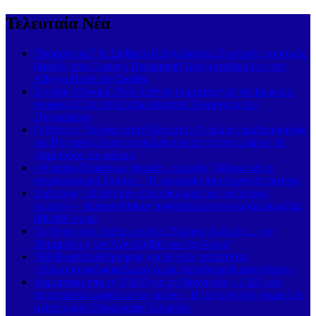
Τελευταία Νέα
Παρασκευή 7 & Σάββατο 8 Αυγούστου: Ζωντανές μουσικές
βραδιές στο Carnayo Restaurant! Δύο μοναδικά live στο
Alkyon Hotel στη Σκιάθο
Σκιάθος-Μονακό: Νέα διεθνής συμμαχία για τον βιώσιμο
τουρισμό! Στο νησί η Διευθύντρια Τουρισμού του
Πριγκιπάτου
Ο Μπόρις Τζόνσον στην Κάρυστο: Ο πρώην πρωθυπουργός
της Βρετανίας έκανε τα ψώνια του σε σούπερ μάρκετ &
χαιρετούσε τον κόσμο
«Ο πατήρ Γεράσιμος Φωκάς, ο μικρός Τζόσουα & το
συγκλονιστικό όραμα» – Η μαρτυρία που συγκινεί πιστούς
Σκόπελος: «Χτύπημα» στο κύκλωμα του «κόκκινου
χρυσού» – Κατασχέθηκαν προστατευόμενα κοράλλια αξίας
800.000 ευρώ
Το βίντεο που πρέπει να δεις, Έλληνα: Διάλεξε… τον
Μηταράκη ή τον Άγιο Σάββα του Αχιλλέως!
ΝΙΚΗ κατά κυβέρνησης για τις νέες ταυτότητες:
«Ηλεκτρονικό φακέλωμα χωρίς διαφάνεια & απαντήσεις»
Καμπανάκι από τη ΝΙΚΗ για τη Μαγνησία: «1.300 νέα
περιστατικά καρκίνου τον χρόνο – Η περιοχή δεν μπορεί να
μείνει χωρίς Ογκολογική Κλινική»