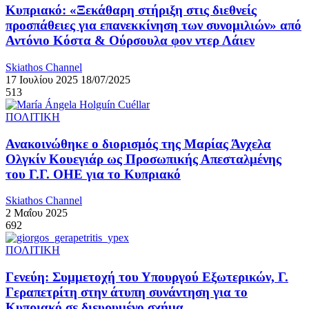
Κυπριακό: «Ξεκάθαρη στήριξη στις διεθνείς
προσπάθειες για επανεκκίνηση των συνομιλιών» από
Αντόνιο Κόστα & Ούρσουλα φον ντερ Λάιεν
Skiathos Channel
17 Ιουλίου 2025
18/07/2025
513
ΠΟΛΙΤΙΚΗ
Ανακοινώθηκε ο διορισμός της Μαρίας Άνχελα
Ολγκίν Κουεγιάρ ως Προσωπικής Απεσταλμένης
του Γ.Γ. ΟΗΕ για το Κυπριακό
Skiathos Channel
2 Μαΐου 2025
692
ΠΟΛΙΤΙΚΗ
Γενεύη: Συμμετοχή του Υπουργού Εξωτερικών, Γ.
Γεραπετρίτη στην άτυπη συνάντηση για το
Κυπριακό σε διευρυμένο σχήμα