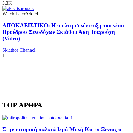
3.3K
Watch Later
Added
ΑΠΟΚΛΕΙΣΤΙΚΟ: Η πρώτη συνέντευξη του νέου
Προέδρου Ξενοδόχων Σκιάθου Άκη Τσαρούχη
(Video)
Skiathos Channel
1
TOP ΑΡΘΡΑ
Στην ιστορική παλαιά Ιερά Μονή Κάτω Ξενιάς ο