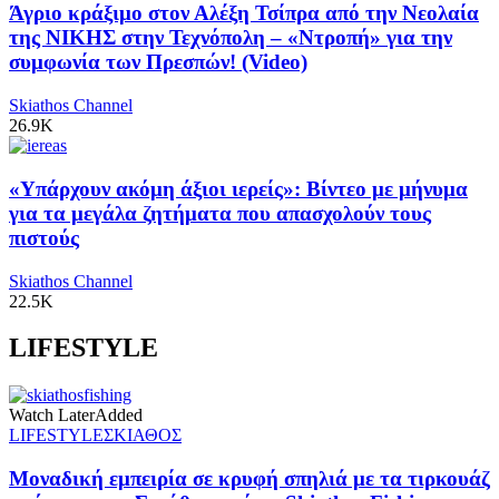
Άγριο κράξιμο στον Αλέξη Τσίπρα από την Νεολαία
της ΝΙΚΗΣ στην Τεχνόπολη – «Ντροπή» για την
συμφωνία των Πρεσπών! (Video)
Skiathos Channel
26.9K
«Υπάρχουν ακόμη άξιοι ιερείς»: Βίντεο με μήνυμα
για τα μεγάλα ζητήματα που απασχολούν τους
πιστούς
Skiathos Channel
22.5K
LIFESTYLE
Watch Later
Added
LIFESTYLE
ΣΚΙΑΘΟΣ
Μοναδική εμπειρία σε κρυφή σπηλιά με τα τιρκουάζ