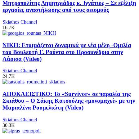
Μητροπολίτης Δημητριάδος κ. Ιγνάτιος – Σε εξέλιξη
εργασίες αναστήλωσης από τους σεισμούς
Skiathos Channel
16.7K
ΝΙΚΗ: Ετοιμάζεται δυναμικά με νέα μέλη -Ομιλία
του Βουλευτή Γ. Ρούντα στο Προσυνέδριο στην
Λάρισα (Video)
Skiathos Channel
24.7K
ΑΠΟΚΛΕΙΣΤΙΚΟ: Το «Survivor» σε παραλία της
Σκιάθου – Ο Σάκης Κατσούλης «μονομαχεί» με την
Μαριαλένα Ρουμελιώτη (Video)
Skiathos Channel
30.3K