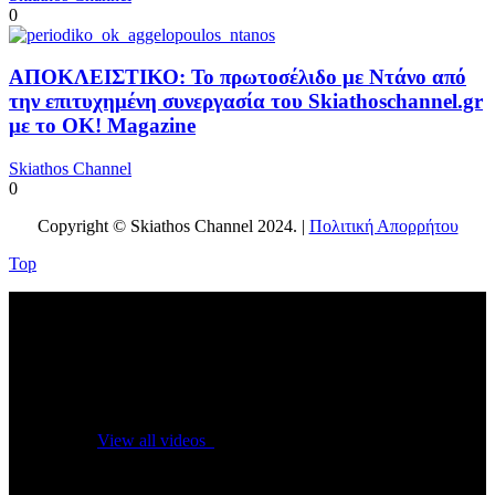
0
ΑΠΟΚΛΕΙΣΤΙΚΟ: Το πρωτοσέλιδο με Ντάνο από
την επιτυχημένη συνεργασία του Skiathoschannel.gr
με το OK! Magazine
Skiathos Channel
0
Copyright © Skiathos Channel 2024. |
Πολιτική Απορρήτου
Top
No videos yet!
Click on "Watch later" to put videos here
View all videos