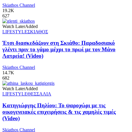
Skiathos Channel
19.2K
627
Watch Later
Added
LIFESTYLE
ΣΚΙΑΘΟΣ
Έτσι διασκεδάζουν στη Σκιάθο: Παραδοσιακό
γλέντι πριν το γάμο μέχρι το πρωί με τον Μάνο
Λατρεία! (Video)
Skiathos Channel
14.7K
682
Watch Later
Added
LIFESTYLE
ΘΕΣΣΑΛΙΑ
Κατηγιώργης Πηλίου: Το ψαροχώρι με τις
οικογενειακές επιχειρήσεις & τις χαμηλές τιμές
(Video)
Skiathos Channel