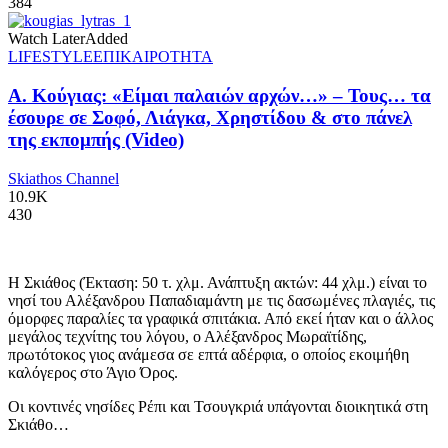
384
Watch Later
Added
LIFESTYLE
ΕΠΙΚΑΙΡΟΤΗΤΑ
Α. Κούγιας: «Είμαι παλαιών αρχών…» – Τους… τα
έσουρε σε Σοφό, Λιάγκα, Χρηστίδου & στο πάνελ
της εκπομπής (Video)
Skiathos Channel
10.9K
430
Η Σκιάθος (Έκταση: 50 τ. χλμ. Ανάπτυξη ακτών: 44 χλμ.) είναι το
νησί του Αλέξανδρου Παπαδιαμάντη με τις δασωμένες πλαγιές, τις
όμορφες παραλίες τα γραφικά σπιτάκια. Από εκεί ήταν και ο άλλος
μεγάλος τεχνίτης του λόγου, ο Αλέξανδρος Μωραϊτίδης,
πρωτότοκος γιος ανάμεσα σε επτά αδέρφια, ο οποίος εκοιμήθη
καλόγερος στο Άγιο Όρος.
Οι κοντινές νησίδες Ρέπι και Τσουγκριά υπάγονται διοικητικά στη
Σκιάθο…