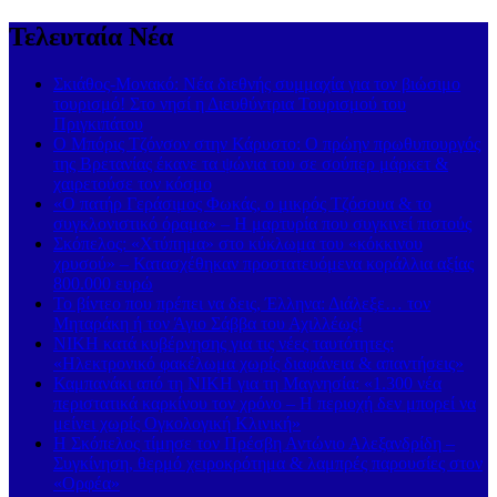
Τελευταία Νέα
Σκιάθος-Μονακό: Νέα διεθνής συμμαχία για τον βιώσιμο
τουρισμό! Στο νησί η Διευθύντρια Τουρισμού του
Πριγκιπάτου
Ο Μπόρις Τζόνσον στην Κάρυστο: Ο πρώην πρωθυπουργός
της Βρετανίας έκανε τα ψώνια του σε σούπερ μάρκετ &
χαιρετούσε τον κόσμο
«Ο πατήρ Γεράσιμος Φωκάς, ο μικρός Τζόσουα & το
συγκλονιστικό όραμα» – Η μαρτυρία που συγκινεί πιστούς
Σκόπελος: «Χτύπημα» στο κύκλωμα του «κόκκινου
χρυσού» – Κατασχέθηκαν προστατευόμενα κοράλλια αξίας
800.000 ευρώ
Το βίντεο που πρέπει να δεις, Έλληνα: Διάλεξε… τον
Μηταράκη ή τον Άγιο Σάββα του Αχιλλέως!
ΝΙΚΗ κατά κυβέρνησης για τις νέες ταυτότητες:
«Ηλεκτρονικό φακέλωμα χωρίς διαφάνεια & απαντήσεις»
Καμπανάκι από τη ΝΙΚΗ για τη Μαγνησία: «1.300 νέα
περιστατικά καρκίνου τον χρόνο – Η περιοχή δεν μπορεί να
μείνει χωρίς Ογκολογική Κλινική»
Η Σκόπελος τίμησε τον Πρέσβη Αντώνιο Αλεξανδρίδη –
Συγκίνηση, θερμό χειροκρότημα & λαμπρές παρουσίες στον
«Ορφέα»