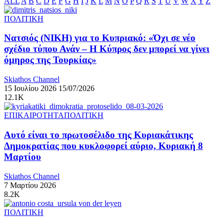
ALL
A
B
C
D
E
F
G
H
I
J
K
L
M
N
O
P
Q
R
S
T
U
V
W
X
Y
Z
ΠΟΛΙΤΙΚΗ
Νατσιός (ΝΙΚΗ) για το Κυπριακό: «Όχι σε νέο
σχέδιο τύπου Ανάν – Η Κύπρος δεν μπορεί να γίνει
όμηρος της Τουρκίας»
Skiathos Channel
15 Ιουλίου 2026
15/07/2026
12.1K
ΕΠΙΚΑΙΡΟΤΗΤΑ
ΠΟΛΙΤΙΚΗ
Αυτό είναι το πρωτοσέλιδο της Κυριακάτικης
Δημοκρατίας που κυκλοφορεί αύριο, Κυριακή 8
Μαρτίου
Skiathos Channel
7 Μαρτίου 2026
8.2K
ΠΟΛΙΤΙΚΗ