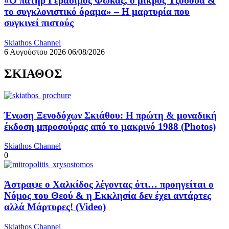
«Ο πατήρ Γεράσιμος Φωκάς, ο μικρός Τζόσουα &
το συγκλονιστικό όραμα» – Η μαρτυρία που
συγκινεί πιστούς
Skiathos Channel
6 Αυγούστου 2026
06/08/2026
ΣΚΙΑΘΟΣ
Ένωση Ξενοδόχων Σκιάθου: Η πρώτη & μοναδική
έκδοση μπροσούρας από το μακρινό 1988 (Photos)
Skiathos Channel
0
Άστραψε ο Χαλκίδος λέγοντας ότι… προηγείται ο
Νόμος του Θεού & η Εκκλησία δεν έχει αντάρτες
αλλά Μάρτυρες! (Video)
Skiathos Channel