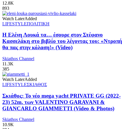
12.8K
893
Watch Later
Added
LIFESTYLE
ΠΟΛΙΤΙΚΗ
Η Ελένη Λουκά τα… έσουρε στον Στέφανο
Κασσελάκη στο βιβλίο του λέγοντας του: «Ντροπή
θα πας στην κόλαση!» (Video)
Skiathos Channel
11.3K
385
Watch Later
Added
LIFESTYLE
ΣΚΙΑΘΟΣ
Σκιάθος: Το νέο mega yacht PRIVATE GG (2022-
23) 52m. των VALENTINO GARAVANI &
GIANCARLO GIAMMETTI (Video & Photos)
Skiathos Channel
10.9K