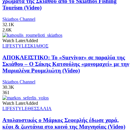
χρώματα της Σκιάθου από το Skiathos Fishing
Tourism (Video)
Skiathos Channel
32.1K
2.6K
Watch Later
Added
LIFESTYLE
ΣΚΙΑΘΟΣ
ΑΠΟΚΛΕΙΣΤΙΚΟ: Το «Survivor» σε παραλία της
Σκιάθου – Ο Σάκης Κατσούλης «μονομαχεί» με την
Μαριαλένα Ρουμελιώτη (Video)
Skiathos Channel
30.3K
361
Watch Later
Added
LIFESTYLE
ΘΕΣΣΑΛΙΑ
Απολαυστικός ο Μάρκος Σεφερλής έδωσε χαρά,
κέφι & ζωντάνια στο κοινό της Μαγνησίας (Video)