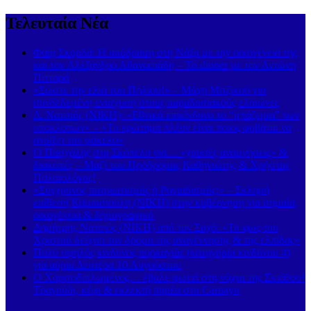
Τελευταία Νέα
Φαίη Σκορδά: Η απόδραση στη Νάξο με την οικογένειά της
και τον Αλέξανδρο Αθανασιάδη – Το dinner με τον Αντώνη
Πιτταρά
«Σώστε την ελιά του Πηλίου!» – Μάχη Μιτζικού για
συνδεδεμένη ενίσχυση στους παραδοσιακούς ελαιώνες
Δ. Νατσιός (ΝΙΚΗ): «Εθνικά επικίνδυνο το “μπάζωμα” των
υποκλοπών» – «Το ερώτημα πλέον είναι ποιος φοβάται να
ανοίξει τον φάκελο»
Ο Πασχάλης στη Σκόπελο για… «χρυσές αναμνήσεις» &
διακοπές – Μαζί του Πρόδρομος Καθηνιώτης & Χρήστος
Παλαιολόγος!
«Σύγχρονος πατριωτισμός ή Ραγιαδισμός;» – Σκληρή
επίθεση Καμπισιούλη (ΝΙΚΗ) στην κυβέρνηση για σημαία,
οικογένεια & δημογραφικό
Δημήτρης Νατσιός (ΝΙΚΗ) από τον Σοχό: «Το φως του
Χριστού δείχνει τον δρόμο της αναγέννησης & της ελπίδας»
Πολύ υψηλός κίνδυνος πυρκαγιάς (κατηγορία κινδύνου 4)
για αύριο Δευτέρα 10 Αυγούστου
Ο Χαριτοδιπλωμένος… έβαλε φωτιά στη νύχτα της Σκιάθου!
Τραγούδι, κέφι & εκλεκτή παρέα στο Carnayo