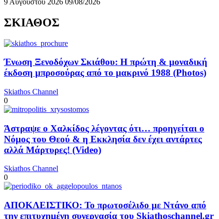
9 Αυγούστου 2026
09/08/2026
ΣΚΙΑΘΟΣ
Ένωση Ξενοδόχων Σκιάθου: Η πρώτη & μοναδική
έκδοση μπροσούρας από το μακρινό 1988 (Photos)
Skiathos Channel
0
Άστραψε ο Χαλκίδος λέγοντας ότι… προηγείται ο
Νόμος του Θεού & η Εκκλησία δεν έχει αντάρτες
αλλά Μάρτυρες! (Video)
Skiathos Channel
0
ΑΠΟΚΛΕΙΣΤΙΚΟ: Το πρωτοσέλιδο με Ντάνο από
την επιτυχημένη συνεργασία του Skiathoschannel.gr