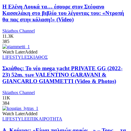
Η Ελένη Λουκά τα… έσουρε στον Στέφανο
Κασσελάκη στο βιβλίο του λέγοντας του: «Ντροπή
θα πας στην κόλαση!» (Video)
Skiathos Channel
11.3K
385
Watch Later
Added
LIFESTYLE
ΣΚΙΑΘΟΣ
Σκιάθος: Το νέο mega yacht PRIVATE GG (2022-
23) 52m. των VALENTINO GARAVANI &
GIANCARLO GIAMMETTI (Video & Photos)
Skiathos Channel
11K
384
Watch Later
Added
LIFESTYLE
ΕΠΙΚΑΙΡΟΤΗΤΑ
Α. Κούγιας: «Είμαι παλαιών αρχών…» – Τους… τα