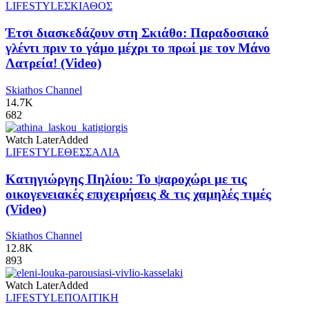
LIFESTYLE
ΣΚΙΑΘΟΣ
Έτσι διασκεδάζουν στη Σκιάθο: Παραδοσιακό
γλέντι πριν το γάμο μέχρι το πρωί με τον Μάνο
Λατρεία! (Video)
Skiathos Channel
14.7K
682
Watch Later
Added
LIFESTYLE
ΘΕΣΣΑΛΙΑ
Κατηγιώργης Πηλίου: Το ψαροχώρι με τις
οικογενειακές επιχειρήσεις & τις χαμηλές τιμές
(Video)
Skiathos Channel
12.8K
893
Watch Later
Added
LIFESTYLE
ΠΟΛΙΤΙΚΗ