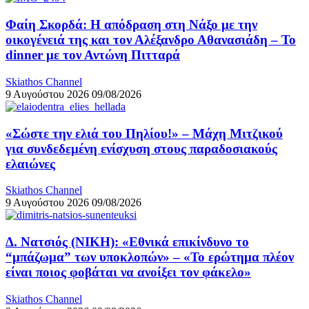
Φαίη Σκορδά: Η απόδραση στη Νάξο με την
οικογένειά της και τον Αλέξανδρο Αθανασιάδη – Το
dinner με τον Αντώνη Πιτταρά
Skiathos Channel
9 Αυγούστου 2026
09/08/2026
«Σώστε την ελιά του Πηλίου!» – Μάχη Μιτζικού
για συνδεδεμένη ενίσχυση στους παραδοσιακούς
ελαιώνες
Skiathos Channel
9 Αυγούστου 2026
09/08/2026
Δ. Νατσιός (ΝΙΚΗ): «Εθνικά επικίνδυνο το
“μπάζωμα” των υποκλοπών» – «Το ερώτημα πλέον
είναι ποιος φοβάται να ανοίξει τον φάκελο»
Skiathos Channel