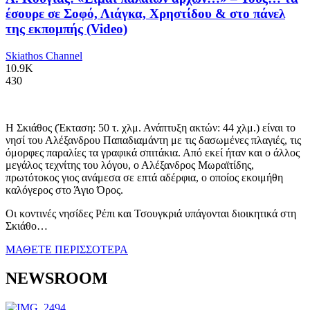
έσουρε σε Σοφό, Λιάγκα, Χρηστίδου & στο πάνελ
της εκπομπής (Video)
Skiathos Channel
10.9K
430
Η Σκιάθος (Έκταση: 50 τ. χλμ. Ανάπτυξη ακτών: 44 χλμ.) είναι το
νησί του Αλέξανδρου Παπαδιαμάντη με τις δασωμένες πλαγιές, τις
όμορφες παραλίες τα γραφικά σπιτάκια. Από εκεί ήταν και ο άλλος
μεγάλος τεχνίτης του λόγου, ο Αλέξανδρος Μωραϊτίδης,
πρωτότοκος γιος ανάμεσα σε επτά αδέρφια, ο οποίος εκοιμήθη
καλόγερος στο Άγιο Όρος.
Οι κοντινές νησίδες Ρέπι και Τσουγκριά υπάγονται διοικητικά στη
Σκιάθο…
ΜΑΘΕΤΕ ΠΕΡΙΣΣΟΤΕΡΑ
NEWSROOM