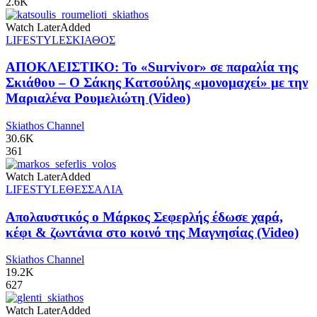
2.6K
Watch Later
Added
LIFESTYLE
ΣΚΙΑΘΟΣ
ΑΠΟΚΛΕΙΣΤΙΚΟ: Το «Survivor» σε παραλία της
Σκιάθου – Ο Σάκης Κατσούλης «μονομαχεί» με την
Μαριαλένα Ρουμελιώτη (Video)
Skiathos Channel
30.6K
361
Watch Later
Added
LIFESTYLE
ΘΕΣΣΑΛΙΑ
Απολαυστικός ο Μάρκος Σεφερλής έδωσε χαρά,
κέφι & ζωντάνια στο κοινό της Μαγνησίας (Video)
Skiathos Channel
19.2K
627
Watch Later
Added