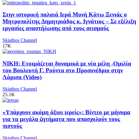
Στην ιστορική παλαιά Ιερά Μονή Κάτω Ξενιάς ο
Μητροπολίτης Δημητριάδος κ. Ιγνάτιος – Σε εξέλιξη
εργασίες αναστήλωσης από τους σεισμούς
Skiathos Channel
17K
ΝΙΚΗ: Ετοιμάζεται δυναμικά με νέα μέλη -Ομιλία
του Βουλευτή Γ. Ρούντα στο Προσυνέδριο στην
Λάρισα (Video)
Skiathos Channel
25.1K
«Υπάρχουν ακόμη άξιοι ιερείς»: Βίντεο με μήνυμα
για τα μεγάλα ζητήματα που απασχολούν τους
πιστούς
Skiathos Channel