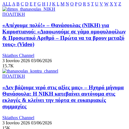
ALL
A
B
C
D
E
F
G
H
I
J
K
L
M
N
O
P
Q
R
S
T
U
V
W
X
Y
Z
ΠΟΛΙΤΙΚΗ
«Απέχουμε πολύ!» – Θανάσουλας (ΝΙΚΗ) για
Καρυστιανού: «Διαφωνούμε σε γάμο ομοφυλοφίλων
& Προσωπικό Αριθμό – Πρώτα να τα βρουν μεταξύ
τους» (Video)
Skiathos Channel
3 Ιουνίου 2026
03/06/2026
15.7K
ΠΟΛΙΤΙΚΗ
«Δεν βάζουμε νερό στις αξίες μας» – Ηχηρό μήνυμα
Θανάσουλα: Η ΝΙΚΗ κατεβαίνει αυτόνομα στις
εκλογές & κλείνει την πόρτα σε ευκαιριακές
συμμαχίες
Skiathos Channel
3 Ιουνίου 2026
03/06/2026
15K