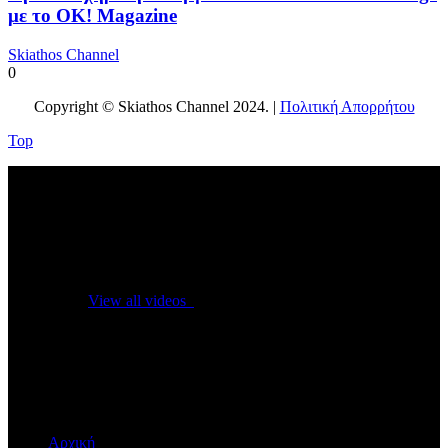
με το OK! Magazine
Skiathos Channel
0
Copyright © Skiathos Channel 2024. |
Πολιτική Απορρήτου
Top
No videos yet!
Click on "Watch later" to put videos here
View all videos
Don't miss new videos
Sign in to see updates from your favourite channels
Αρχική