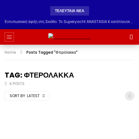
ΤΕΛΕΥΤΑΙΑ ΝΕΑ
Εντυπωσιακή άφιξη στη Σκιάθο: Το Superyacht ANASTASIA K κατέπλευσε από την Τουρκία & μαγνήτισε τα βλέμματα στο λιμάνι
Home
Posts Tagged "Φτερόλακκα"
TAG: ΦΤΕΡΟΛΑΚΚΑ
4 POSTS
SORT BY:
LATEST