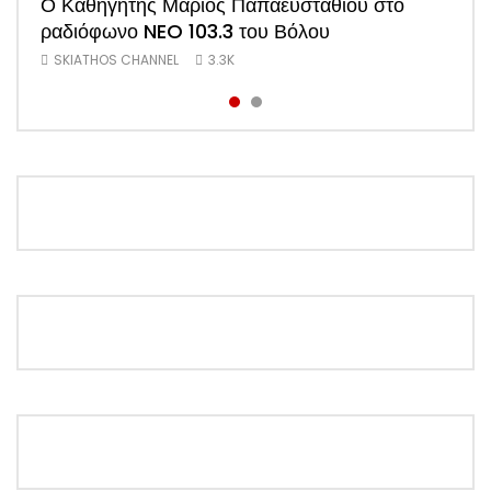
Ο Καθηγητής Μάριος Παπαευσταθίου στο
νέου Προέδρου Ξενοδόχων Σκιάθου Άκη
ραδιόφωνο NEO 103.3 του Βόλου
Τσαρούχη (Video)
SKIATHOS CHANNEL
SKIATHOS CHANNEL
3.3K
1