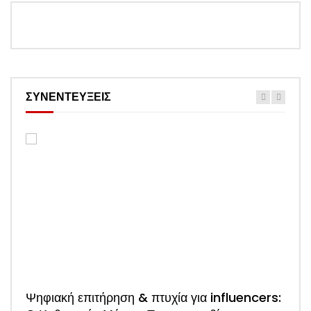
ΣΥΝΕΝΤΕΥΞΕΙΣ
Watch 
Ψηφιακή επιτήρηση & πτυχία για influencers:
ΑΠΟΚΛΕΙΣΤΙΚΟ: Η πρώτη συνέντευξη του