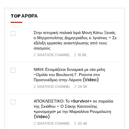
TOP ΑΡΘΡΑ
Στην ιστορική παλαιά Ιερά Μονή Κάτω Ξενιάς
ο Μητροπολίτης Δημητριάδος κ. Ιγνάτιος – Σε
εξέλιξη εργασίες αναστήλωσης από τους
σεισμούς
SKIATHOS CHANNEL
16.8K
ΝΙΚΗ: Ετοιμάζεται δυναμικά με νέα μέλη
-Ομιλία του Βουλευτή Γ. Ρούντα στο
Προσυνέδριο στην Λάρισα (Video)
SKIATHOS CHANNEL
24.9K
ΑΠΟΚΛΕΙΣΤΙΚΟ: Το «Survivor» σε παραλία
της Σκιάθου – Ο Σάκης Κατσούλης
«μονομαχεί» με την Μαριαλένα Ρουμελιώτη
(Video)
SKIATHOS CHANNEL
30.4K