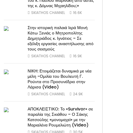
του κ. Παύλου Μαρινάκη από αυτές
της κ. Δόμνας Μιχαηλίδου;»
SKIATHOS CHANNEL
16.6K
Στην ιστορική παλαιά Ιερά Μονή
Κάτω Ξενιάς ο Μητροπολίτης
Δημητριάδος κ. Ιγνάτιος – Σε
εξέλιξη εργασίες αναστήλωσης από
τους σεισμούς
SKIATHOS CHANNEL
16.9K
ΝΙΚΗ: Ετοιμάζεται δυναμικά με νέα
μέλη -Ομιλία του Βουλευτή Γ.
Ρούντα στο Προσυνέδριο στην
Λάρισα (Video)
SKIATHOS CHANNEL
24.9K
ΑΠΟΚΛΕΙΣΤΙΚΟ: Το «Survivor» σε
παραλία της Σκιάθου – Ο Σάκης
Κατσούλης «μονομαχεί» με την
Μαριαλένα Ρουμελιώτη (Video)
SKIATHOS CHANNEL
30.5K