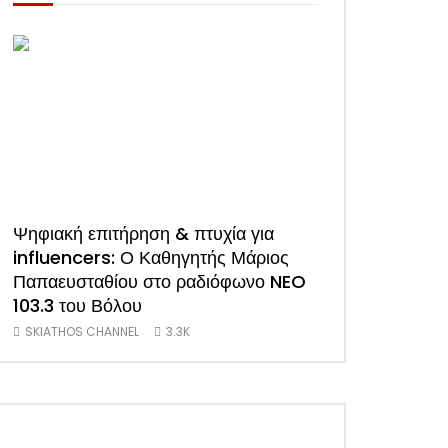
Ψηφιακή επιτήρηση & πτυχία για
ΑΠΟΚΛΕΙΣΤΙΚΟ
influencers: Ο Καθηγητής Μάριος
συνέντευξη του
Παπαευσταθίου στο ραδιόφωνο NEO
Ξενοδόχων Σκι
103.3 του Βόλου
(Video)
SKIATHOS CHANNEL
3.3K
SKIATHOS CHANNE