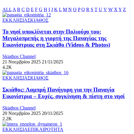
ALL
A
B
C
D
E
F
G
H
I
J
K
L
M
N
O
P
Q
R
S
T
U
V
W
X
Y
Z
ΕΚΚΛΗΣΙΑ
ΣΚΙΑΘΟΣ
Το νησί υποκλίνεται στην Πολιούχο του:
Μεγαλοπρεπής η γιορτή της Παναγίας της
Εικονίστριας στη Σκιάθο (Videos & Photos)
Skiathos Channel
21 Νοεμβρίου 2025
21/11/2025
4.2K
ΕΚΚΛΗΣΙΑ
ΣΚΙΑΘΟΣ
Σκιάθος: Λαμπρή Πανήγυρη για την Παναγία
Εικονίστρια – Ευχές, συγκίνηση & πίστη στο νησί
Skiathos Channel
20 Νοεμβρίου 2025
20/11/2025
2.2K
ΕΚΚΛΗΣΙΑ
ΕΠΙΚΑΙΡΟΤΗΤΑ