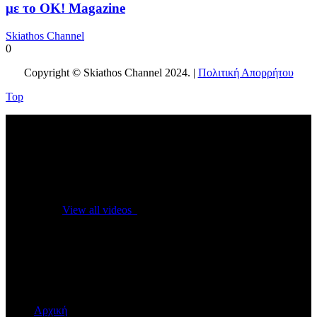
με το OK! Magazine
Skiathos Channel
0
Copyright © Skiathos Channel 2024. |
Πολιτική Απορρήτου
Top
No videos yet!
Click on "Watch later" to put videos here
View all videos
Don't miss new videos
Sign in to see updates from your favourite channels
Αρχική