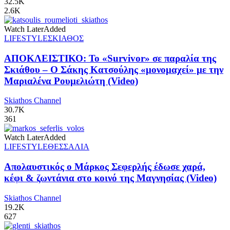
32.5K
2.6K
Watch Later
Added
LIFESTYLE
ΣΚΙΑΘΟΣ
ΑΠΟΚΛΕΙΣΤΙΚΟ: Το «Survivor» σε παραλία της
Σκιάθου – Ο Σάκης Κατσούλης «μονομαχεί» με την
Μαριαλένα Ρουμελιώτη (Video)
Skiathos Channel
30.7K
361
Watch Later
Added
LIFESTYLE
ΘΕΣΣΑΛΙΑ
Απολαυστικός ο Μάρκος Σεφερλής έδωσε χαρά,
κέφι & ζωντάνια στο κοινό της Μαγνησίας (Video)
Skiathos Channel
19.2K
627