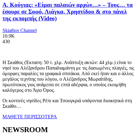
Α. Κούγιας: «Είμαι παλαιών αρχών…» – Τους… τα
έσουρε σε Σοφό, Λιάγκα, Χρηστίδου & στο πάνελ
της εκπομπής (Video)
Skiathos Channel
10.9K
430
Η Σκιάθος (Έκταση: 50 τ. χλμ. Ανάπτυξη ακτών: 44 χλμ.) είναι το
νησί του Αλέξανδρου Παπαδιαμάντη με τις δασωμένες πλαγιές, τις
όμορφες παραλίες τα γραφικά σπιτάκια. Από εκεί ήταν και ο άλλος
μεγάλος τεχνίτης του λόγου, ο Αλέξανδρος Μωραϊτίδης,
πρωτότοκος γιος ανάμεσα σε επτά αδέρφια, ο οποίος εκοιμήθη
καλόγερος στο Άγιο Όρος.
Οι κοντινές νησίδες Ρέπι και Τσουγκριά υπάγονται διοικητικά στη
Σκιάθο…
ΜΑΘΕΤΕ ΠΕΡΙΣΣΟΤΕΡΑ
NEWSROOM