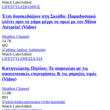
Watch Later
Added
LIFESTYLE
ΣΚΙΑΘΟΣ
Έτσι διασκεδάζουν στη Σκιάθο: Παραδοσιακό
γλέντι πριν το γάμο μέχρι το πρωί με τον Μάνο
Λατρεία! (Video)
Skiathos Channel
14.7K
682
Watch Later
Added
LIFESTYLE
ΘΕΣΣΑΛΙΑ
Κατηγιώργης Πηλίου: Το ψαροχώρι με τις
οικογενειακές επιχειρήσεις & τις χαμηλές τιμές
(Video)
Skiathos Channel
12.8K
893
Watch Later
Added