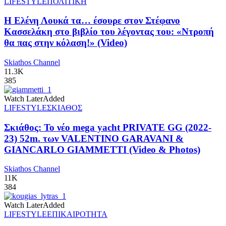
LIFESTYLE
ΠΟΛΙΤΙΚΗ
Η Ελένη Λουκά τα… έσουρε στον Στέφανο
Κασσελάκη στο βιβλίο του λέγοντας του: «Ντροπή
θα πας στην κόλαση!» (Video)
Skiathos Channel
11.3K
385
Watch Later
Added
LIFESTYLE
ΣΚΙΑΘΟΣ
Σκιάθος: Το νέο mega yacht PRIVATE GG (2022-
23) 52m. των VALENTINO GARAVANI &
GIANCARLO GIAMMETTI (Video & Photos)
Skiathos Channel
11K
384
Watch Later
Added
LIFESTYLE
ΕΠΙΚΑΙΡΟΤΗΤΑ