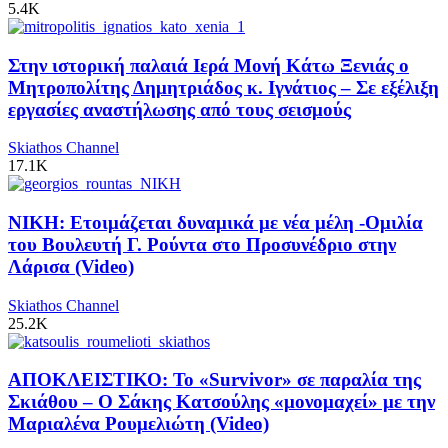
5.4K
Στην ιστορική παλαιά Ιερά Μονή Κάτω Ξενιάς ο
Μητροπολίτης Δημητριάδος κ. Ιγνάτιος – Σε εξέλιξη
εργασίες αναστήλωσης από τους σεισμούς
Skiathos Channel
17.1K
ΝΙΚΗ: Ετοιμάζεται δυναμικά με νέα μέλη -Ομιλία
του Βουλευτή Γ. Ρούντα στο Προσυνέδριο στην
Λάρισα (Video)
Skiathos Channel
25.2K
ΑΠΟΚΛΕΙΣΤΙΚΟ: Το «Survivor» σε παραλία της
Σκιάθου – Ο Σάκης Κατσούλης «μονομαχεί» με την
Μαριαλένα Ρουμελιώτη (Video)