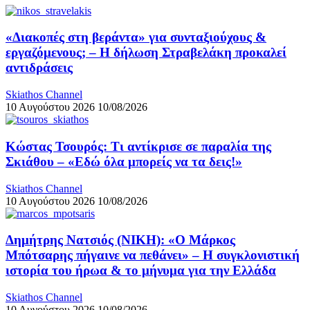
«Διακοπές στη βεράντα» για συνταξιούχους &
εργαζόμενους; – Η δήλωση Στραβελάκη προκαλεί
αντιδράσεις
Skiathos Channel
10 Αυγούστου 2026
10/08/2026
Κώστας Τσουρός: Τι αντίκρισε σε παραλία της
Σκιάθου – «Εδώ όλα μπορείς να τα δεις!»
Skiathos Channel
10 Αυγούστου 2026
10/08/2026
Δημήτρης Νατσιός (ΝΙΚΗ): «Ο Μάρκος
Μπότσαρης πήγαινε να πεθάνει» – Η συγκλονιστική
ιστορία του ήρωα & το μήνυμα για την Ελλάδα
Skiathos Channel
10 Αυγούστου 2026
10/08/2026