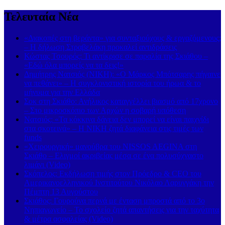
Τελευταία Νέα
«Διακοπές στη βεράντα» για συνταξιούχους & εργαζόμενους;
– Η δήλωση Στραβελάκη προκαλεί αντιδράσεις
Κώστας Τσουρός: Τι αντίκρισε σε παραλία της Σκιάθου –
«Εδώ όλα μπορείς να τα δεις!»
Δημήτρης Νατσιός (ΝΙΚΗ): «Ο Μάρκος Μπότσαρης πήγαινε
να πεθάνει» – Η συγκλονιστική ιστορία του ήρωα & το
μήνυμα για την Ελλάδα
Σοκ στη Σκιάθο: Ανήλικος καταγγέλλει βιασμό από 17χρονο
– Στο μικροσκόπιο των Αρχών η σοβαρή υπόθεση
Νατσιός: «Τα κόκκινα δάνεια δεν μπορεί να είναι παιχνίδι
στα σκοτεινά» – Η ΝΙΚΗ ζητά διαφάνεια στις τιμές των
funds
«Χειρουργική» μανούβρα του NISSOS AEGINA στη
Σκιάθο – Ελιγμοί ακριβείας μέσα σε ένα πολυσύχναστο
λιμάνι (Video)
Σκόπελος: Εκδήλωση τιμής στον Πρόεδρο & CEO του
Αμερικανοελληνικού Ινστιτούτου Νικόλαο Λαρυγγάκη την
Πέμπτη 13 Αυγούστου
Σκιάθος: Γουρούνα περνά με ένταση μπροστά από το 3ο
Νηπιαγωγείο – Το σχολείο ζητά απαντήσεις για την ταχύτητα
& μέτρα ασφαλείας (Video)