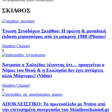
ΣΚΙΑΘΟΣ
Ένωση Ξενοδόχων Σκιάθου: Η πρώτη & μοναδική
έκδοση μπροσούρας από το μακρινό 1988 (Photos)
Skiathos Channel
0
Άστραψε ο Χαλκίδος λέγοντας ότι… προηγείται ο
Νόμος του Θεού & η Εκκλησία δεν έχει αντάρτες
αλλά Μάρτυρες! (Video)
Skiathos Channel
0
ΑΠΟΚΛΕΙΣΤΙΚΟ: Το πρωτοσέλιδο με Ντάνο από
την επιτυχημένη συνεργασία του Skiathoschannel.gr