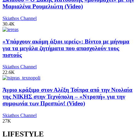
Μαριαλένα Ρουμελιώτη (Video)
Skiathos Channel
30.4K
«Υπάρχουν ακόμη άξιοι ιερείς»: Βίντεο με μήνυμα
για τα μεγάλα ζητήματα που απασχολούν τους
πιστούς
Skiathos Channel
22.6K
Άγριο κράξιμο στον Αλέξη Τσίπρα από την Νεολαία
της ΝΙΚΗΣ στην Τεχνόπολη – «Ντροπή» για την
συμφωνία των Πρεσπών! (Video)
Skiathos Channel
27K
LIFESTYLE