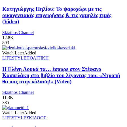
Κατηγιώργης Πηλίου: Το ψαροχώρι με τις
οικογενειακές επιχειρήσεις & τις χαμηλές τιμές
(Video)
Skiathos Channel
12.8K
893
Watch Later
Added
LIFESTYLE
ΠΟΛΙΤΙΚΗ
Η Ελένη Λουκά τα… έσουρε στον Στέφανο
Κασσελάκη στο βιβλίο του λέγοντας του: «Ντροπή
θα πας στην κόλαση!» (Video)
Skiathos Channel
11.3K
385
Watch Later
Added
LIFESTYLE
ΣΚΙΑΘΟΣ