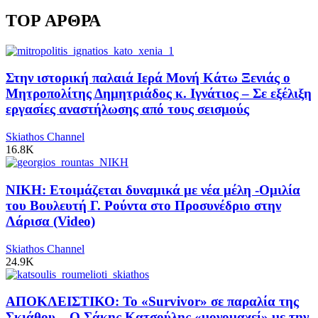
TOP ΑΡΘΡΑ
Στην ιστορική παλαιά Ιερά Μονή Κάτω Ξενιάς ο
Μητροπολίτης Δημητριάδος κ. Ιγνάτιος – Σε εξέλιξη
εργασίες αναστήλωσης από τους σεισμούς
Skiathos Channel
16.8K
ΝΙΚΗ: Ετοιμάζεται δυναμικά με νέα μέλη -Ομιλία
του Βουλευτή Γ. Ρούντα στο Προσυνέδριο στην
Λάρισα (Video)
Skiathos Channel
24.9K
ΑΠΟΚΛΕΙΣΤΙΚΟ: Το «Survivor» σε παραλία της
Σκιάθου – Ο Σάκης Κατσούλης «μονομαχεί» με την