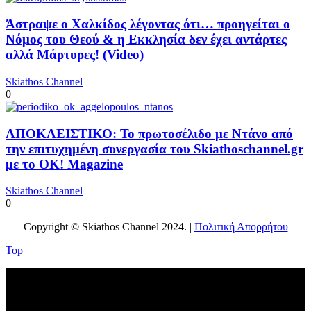
Άστραψε ο Χαλκίδος λέγοντας ότι… προηγείται ο
Νόμος του Θεού & η Εκκλησία δεν έχει αντάρτες
αλλά Μάρτυρες! (Video)
Skiathos Channel
0
ΑΠΟΚΛΕΙΣΤΙΚΟ: Το πρωτοσέλιδο με Ντάνο από
την επιτυχημένη συνεργασία του Skiathoschannel.gr
με το OK! Magazine
Skiathos Channel
0
Copyright © Skiathos Channel 2024. |
Πολιτική Απορρήτου
Top