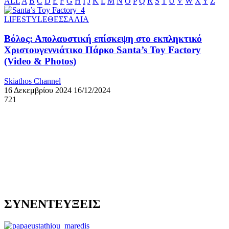
ALL
A
B
C
D
E
F
G
H
I
J
K
L
M
N
O
P
Q
R
S
T
U
V
W
X
Y
Z
LIFESTYLE
ΘΕΣΣΑΛΙΑ
Βόλος: Απολαυστική επίσκεψη στο εκπληκτικό
Χριστουγεννιάτικο Πάρκο Santa’s Toy Factory
(Video & Photos)
Skiathos Channel
16 Δεκεμβρίου 2024
16/12/2024
721
ΣΥΝΕΝΤΕΥΞΕΙΣ