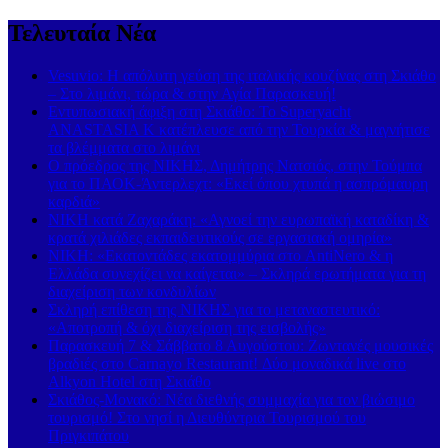
Τελευταία Νέα
Vesuvio: Η απόλυτη γεύση της ιταλικής κουζίνας στη Σκιάθο
– Στο λιμάνι, τώρα & στην Αγία Παρασκευή!
Εντυπωσιακή άφιξη στη Σκιάθο: Το Superyacht
ANASTASIA K κατέπλευσε από την Τουρκία & μαγνήτισε
τα βλέμματα στο λιμάνι
Ο πρόεδρος της ΝΙΚΗΣ, Δημήτρης Νατσιός, στην Τούμπα
για το ΠΑΟΚ-Άντερλεχτ: «Εκεί όπου χτυπά η ασπρόμαυρη
καρδιά»
ΝΙΚΗ κατά Ζαχαράκη: «Αγνοεί την ευρωπαϊκή καταδίκη &
κρατά χιλιάδες εκπαιδευτικούς σε εργασιακή ομηρία»
ΝΙΚΗ: «Εκατοντάδες εκατομμύρια στο AntiNero & η
Ελλάδα συνεχίζει να καίγεται» – Σκληρά ερωτήματα για τη
διαχείριση των κονδυλίων
Σκληρή επίθεση της ΝΙΚΗΣ για το μεταναστευτικό:
«Αποτροπή & όχι διαχείριση της εισβολής»
Παρασκευή 7 & Σάββατο 8 Αυγούστου: Ζωντανές μουσικές
βραδιές στο Carnayo Restaurant! Δύο μοναδικά live στο
Alkyon Hotel στη Σκιάθο
Σκιάθος-Μονακό: Νέα διεθνής συμμαχία για τον βιώσιμο
τουρισμό! Στο νησί η Διευθύντρια Τουρισμού του
Πριγκιπάτου