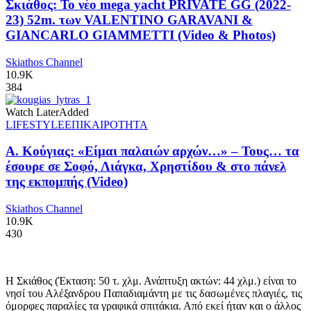
Σκιάθος: Το νέο mega yacht PRIVATE GG (2022-
23) 52m. των VALENTINO GARAVANI &
GIANCARLO GIAMMETTI (Video & Photos)
Skiathos Channel
10.9K
384
Watch Later
Added
LIFESTYLE
ΕΠΙΚΑΙΡΟΤΗΤΑ
Α. Κούγιας: «Είμαι παλαιών αρχών…» – Τους… τα
έσουρε σε Σοφό, Λιάγκα, Χρηστίδου & στο πάνελ
της εκπομπής (Video)
Skiathos Channel
10.9K
430
Η Σκιάθος (Έκταση: 50 τ. χλμ. Ανάπτυξη ακτών: 44 χλμ.) είναι το
νησί του Αλέξανδρου Παπαδιαμάντη με τις δασωμένες πλαγιές, τις
όμορφες παραλίες τα γραφικά σπιτάκια. Από εκεί ήταν και ο άλλος