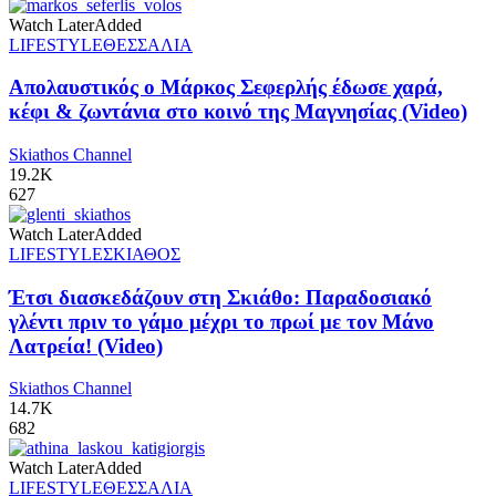
Watch Later
Added
LIFESTYLE
ΘΕΣΣΑΛΙΑ
Απολαυστικός ο Μάρκος Σεφερλής έδωσε χαρά,
κέφι & ζωντάνια στο κοινό της Μαγνησίας (Video)
Skiathos Channel
19.2K
627
Watch Later
Added
LIFESTYLE
ΣΚΙΑΘΟΣ
Έτσι διασκεδάζουν στη Σκιάθο: Παραδοσιακό
γλέντι πριν το γάμο μέχρι το πρωί με τον Μάνο
Λατρεία! (Video)
Skiathos Channel
14.7K
682
Watch Later
Added
LIFESTYLE
ΘΕΣΣΑΛΙΑ