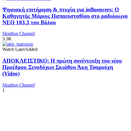
Ψηφιακή επιτήρηση & πτυχία για influencers: Ο
Καθηγητής Μάριος Παπαευσταθίου στο ραδιόφωνο
NEO 103.3 του Βόλου
Skiathos Channel
3.3K
Watch Later
Added
ΑΠΟΚΛΕΙΣΤΙΚΟ: Η πρώτη συνέντευξη του νέου
Προέδρου Ξενοδόχων Σκιάθου Άκη Τσαρούχη
(Video)
Skiathos Channel
1