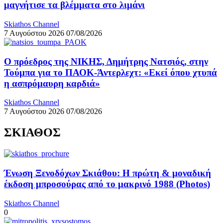
μαγνήτισε τα βλέμματα στο λιμάνι
Skiathos Channel
7 Αυγούστου 2026
07/08/2026
Ο πρόεδρος της ΝΙΚΗΣ, Δημήτρης Νατσιός, στην
Τούμπα για το ΠΑΟΚ-Άντερλεχτ: «Εκεί όπου χτυπά
η ασπρόμαυρη καρδιά»
Skiathos Channel
7 Αυγούστου 2026
07/08/2026
ΣΚΙΑΘΟΣ
Ένωση Ξενοδόχων Σκιάθου: Η πρώτη & μοναδική
έκδοση μπροσούρας από το μακρινό 1988 (Photos)
Skiathos Channel
0