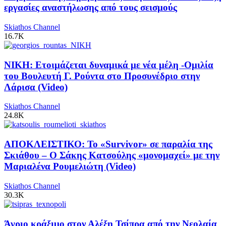
εργασίες αναστήλωσης από τους σεισμούς
Skiathos Channel
16.7K
ΝΙΚΗ: Ετοιμάζεται δυναμικά με νέα μέλη -Ομιλία
του Βουλευτή Γ. Ρούντα στο Προσυνέδριο στην
Λάρισα (Video)
Skiathos Channel
24.8K
ΑΠΟΚΛΕΙΣΤΙΚΟ: Το «Survivor» σε παραλία της
Σκιάθου – Ο Σάκης Κατσούλης «μονομαχεί» με την
Μαριαλένα Ρουμελιώτη (Video)
Skiathos Channel
30.3K
Άγριο κράξιμο στον Αλέξη Τσίπρα από την Νεολαία