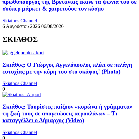
πρωθυπουργός της Βρετανίας έκανε τα ψώνια του σε
σούπερ μάρκετ & χαιρετούσε τον κόσμο
Skiathos Channel
6 Αυγούστου 2026
06/08/2026
ΣΚΙΑΘΟΣ
Σκιάθος: Ο Γιώργος Αγγελόπουλος πλέει σε πελάγη
ευτυχίας με την κόρη του στο σκάφος! (Photo)
Skiathos Channel
0
Σκιάθος: Τουρίστες παίζουν «κορώνα ή γράμματα»
τη ζωή τους σε απογειώσεις αεροπλάνων – Τι
καταγγέλλει ο Δήμαρχος (Video)
Skiathos Channel
0