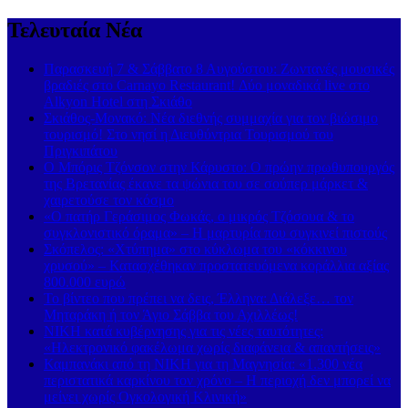
Τελευταία Νέα
Παρασκευή 7 & Σάββατο 8 Αυγούστου: Ζωντανές μουσικές
βραδιές στο Carnayo Restaurant! Δύο μοναδικά live στο
Alkyon Hotel στη Σκιάθο
Σκιάθος-Μονακό: Νέα διεθνής συμμαχία για τον βιώσιμο
τουρισμό! Στο νησί η Διευθύντρια Τουρισμού του
Πριγκιπάτου
Ο Μπόρις Τζόνσον στην Κάρυστο: Ο πρώην πρωθυπουργός
της Βρετανίας έκανε τα ψώνια του σε σούπερ μάρκετ &
χαιρετούσε τον κόσμο
«Ο πατήρ Γεράσιμος Φωκάς, ο μικρός Τζόσουα & το
συγκλονιστικό όραμα» – Η μαρτυρία που συγκινεί πιστούς
Σκόπελος: «Χτύπημα» στο κύκλωμα του «κόκκινου
χρυσού» – Κατασχέθηκαν προστατευόμενα κοράλλια αξίας
800.000 ευρώ
Το βίντεο που πρέπει να δεις, Έλληνα: Διάλεξε… τον
Μηταράκη ή τον Άγιο Σάββα του Αχιλλέως!
ΝΙΚΗ κατά κυβέρνησης για τις νέες ταυτότητες:
«Ηλεκτρονικό φακέλωμα χωρίς διαφάνεια & απαντήσεις»
Καμπανάκι από τη ΝΙΚΗ για τη Μαγνησία: «1.300 νέα
περιστατικά καρκίνου τον χρόνο – Η περιοχή δεν μπορεί να
μείνει χωρίς Ογκολογική Κλινική»