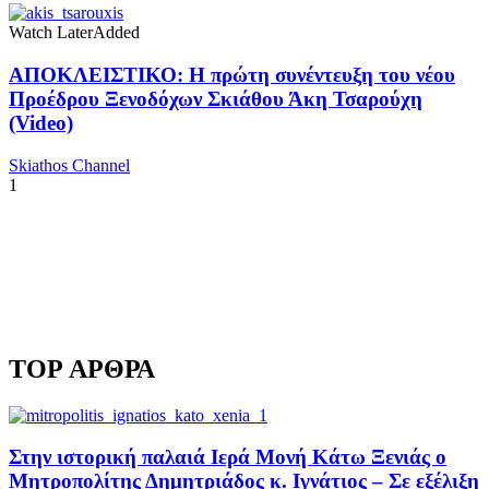
Watch Later
Added
ΑΠΟΚΛΕΙΣΤΙΚΟ: Η πρώτη συνέντευξη του νέου
Προέδρου Ξενοδόχων Σκιάθου Άκη Τσαρούχη
(Video)
Skiathos Channel
1
TOP ΑΡΘΡΑ
Στην ιστορική παλαιά Ιερά Μονή Κάτω Ξενιάς ο
Μητροπολίτης Δημητριάδος κ. Ιγνάτιος – Σε εξέλιξη