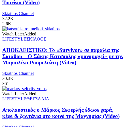
Tourism (Video)
Skiathos Channel
32.2K
2.6K
Watch Later
Added
LIFESTYLE
ΣΚΙΑΘΟΣ
ΑΠΟΚΛΕΙΣΤΙΚΟ: Το «Survivor» σε παραλία της
Σκιάθου – Ο Σάκης Κατσούλης «μονομαχεί» με την
Μαριαλένα Ρουμελιώτη (Video)
Skiathos Channel
30.3K
361
Watch Later
Added
LIFESTYLE
ΘΕΣΣΑΛΙΑ
Απολαυστικός ο Μάρκος Σεφερλής έδωσε χαρά,
κέφι & ζωντάνια στο κοινό της Μαγνησίας (Video)