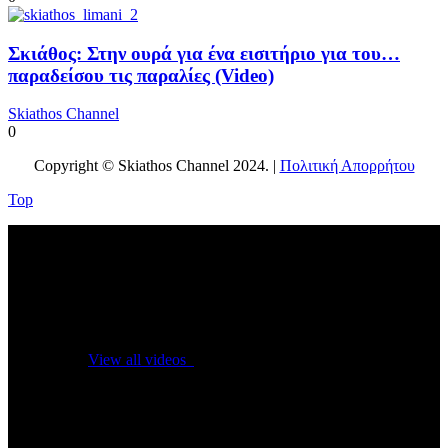
Σκιάθος: Στην ουρά για ένα εισιτήριο για του…
παραδείσου τις παραλίες (Video)
Skiathos Channel
0
Copyright © Skiathos Channel 2024. |
Πολιτική Απορρήτου
Top
No videos yet!
Click on "Watch later" to put videos here
View all videos
Don't miss new videos
Sign in to see updates from your favourite channels