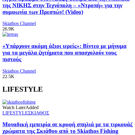
της ΝΙΚΗΣ στην Τεχνόπολη – «Ντροπή» για την
συμφωνία των Πρεσπών! (Video)
Skiathos Channel
26.9K
«Υπάρχουν ακόμη άξιοι ιερείς»: Βίντεο με μήνυμα
για τα μεγάλα ζητήματα που απασχολούν τους
πιστούς
Skiathos Channel
22.5K
LIFESTYLE
Watch Later
Added
LIFESTYLE
ΣΚΙΑΘΟΣ
Μοναδική εμπειρία σε κρυφή σπηλιά με τα τιρκουάζ
χρώματα της Σκιάθου από το Skiathos Fishing