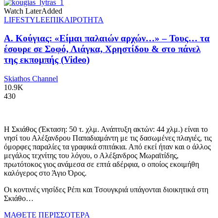
Watch Later
Added
LIFESTYLE
ΕΠΙΚΑΙΡΟΤΗΤΑ
Α. Κούγιας: «Είμαι παλαιών αρχών…» – Τους… τα
έσουρε σε Σοφό, Λιάγκα, Χρηστίδου & στο πάνελ
της εκπομπής (Video)
Skiathos Channel
10.9K
430
Η Σκιάθος (Έκταση: 50 τ. χλμ. Ανάπτυξη ακτών: 44 χλμ.) είναι το
νησί του Αλέξανδρου Παπαδιαμάντη με τις δασωμένες πλαγιές, τις
όμορφες παραλίες τα γραφικά σπιτάκια. Από εκεί ήταν και ο άλλος
μεγάλος τεχνίτης του λόγου, ο Αλέξανδρος Μωραϊτίδης,
πρωτότοκος γιος ανάμεσα σε επτά αδέρφια, ο οποίος εκοιμήθη
καλόγερος στο Άγιο Όρος.
Οι κοντινές νησίδες Ρέπι και Τσουγκριά υπάγονται διοικητικά στη
Σκιάθο…
ΜΑΘΕΤΕ ΠΕΡΙΣΣΟΤΕΡΑ