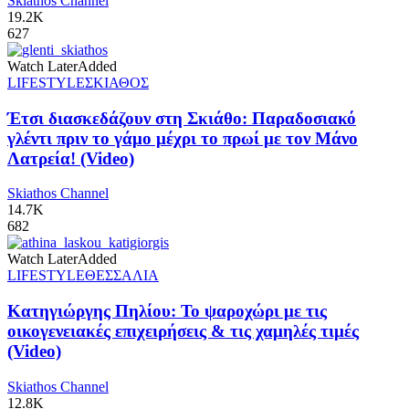
Skiathos Channel
19.2K
627
Watch Later
Added
LIFESTYLE
ΣΚΙΑΘΟΣ
Έτσι διασκεδάζουν στη Σκιάθο: Παραδοσιακό
γλέντι πριν το γάμο μέχρι το πρωί με τον Μάνο
Λατρεία! (Video)
Skiathos Channel
14.7K
682
Watch Later
Added
LIFESTYLE
ΘΕΣΣΑΛΙΑ
Κατηγιώργης Πηλίου: Το ψαροχώρι με τις
οικογενειακές επιχειρήσεις & τις χαμηλές τιμές
(Video)
Skiathos Channel
12.8K