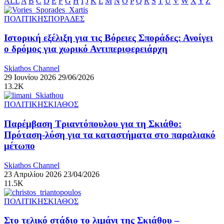
ALL
A
B
C
D
E
F
G
H
I
J
K
L
M
N
O
P
Q
R
S
T
U
V
W
X
Y
Z
ΠΟΛΙΤΙΚΗ
ΣΠΟΡΑΔΕΣ
Ιστορική εξέλιξη για τις Βόρειες Σποράδες: Ανοίγει
ο δρόμος για χωρικό Αντιπεριφερειάρχη
Skiathos Channel
29 Ιουνίου 2026
29/06/2026
13.2K
ΠΟΛΙΤΙΚΗ
ΣΚΙΑΘΟΣ
Παρέμβαση Τριαντόπουλου για τη Σκιάθο:
Πρόταση-λύση για τα καταστήματα στο παραλιακό
μέτωπο
Skiathos Channel
23 Απριλίου 2026
23/04/2026
11.5K
ΠΟΛΙΤΙΚΗ
ΣΚΙΑΘΟΣ
Στο τελικό στάδιο το λιμάνι της Σκιάθου –