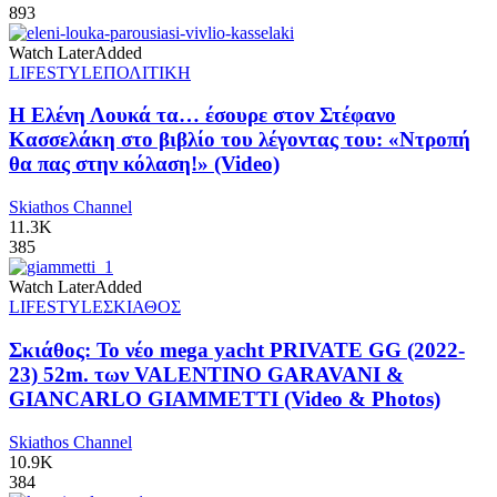
893
Watch Later
Added
LIFESTYLE
ΠΟΛΙΤΙΚΗ
Η Ελένη Λουκά τα… έσουρε στον Στέφανο
Κασσελάκη στο βιβλίο του λέγοντας του: «Ντροπή
θα πας στην κόλαση!» (Video)
Skiathos Channel
11.3K
385
Watch Later
Added
LIFESTYLE
ΣΚΙΑΘΟΣ
Σκιάθος: Το νέο mega yacht PRIVATE GG (2022-
23) 52m. των VALENTINO GARAVANI &
GIANCARLO GIAMMETTI (Video & Photos)
Skiathos Channel
10.9K
384