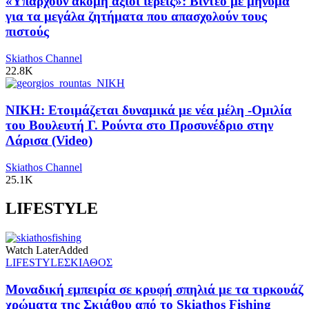
«Υπάρχουν ακόμη άξιοι ιερείς»: Βίντεο με μήνυμα
για τα μεγάλα ζητήματα που απασχολούν τους
πιστούς
Skiathos Channel
22.8K
ΝΙΚΗ: Ετοιμάζεται δυναμικά με νέα μέλη -Ομιλία
του Βουλευτή Γ. Ρούντα στο Προσυνέδριο στην
Λάρισα (Video)
Skiathos Channel
25.1K
LIFESTYLE
Watch Later
Added
LIFESTYLE
ΣΚΙΑΘΟΣ
Μοναδική εμπειρία σε κρυφή σπηλιά με τα τιρκουάζ
χρώματα της Σκιάθου από το Skiathos Fishing