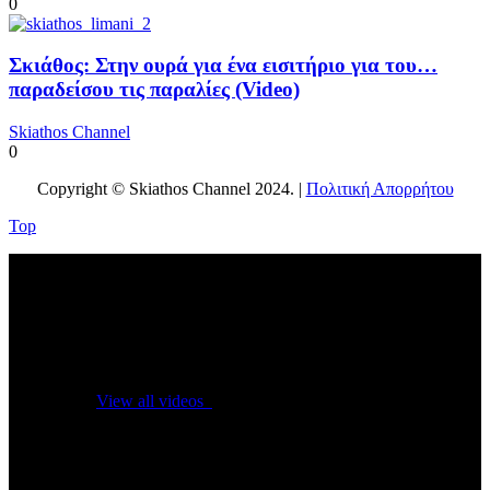
0
Σκιάθος: Στην ουρά για ένα εισιτήριο για του…
παραδείσου τις παραλίες (Video)
Skiathos Channel
0
Copyright © Skiathos Channel 2024. |
Πολιτική Απορρήτου
Top
No videos yet!
Click on "Watch later" to put videos here
View all videos
Don't miss new videos
Sign in to see updates from your favourite channels