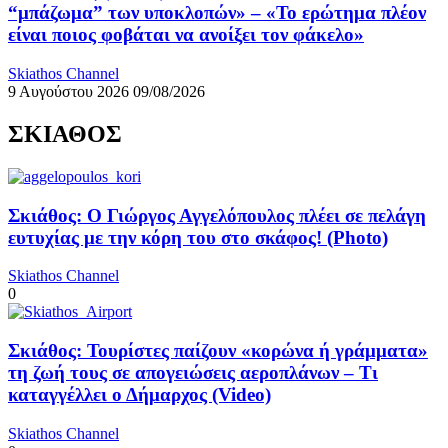
“μπάζωμα” των υποκλοπών» – «Το ερώτημα πλέον
είναι ποιος φοβάται να ανοίξει τον φάκελο»
Skiathos Channel
9 Αυγούστου 2026
09/08/2026
ΣΚΙΑΘΟΣ
Σκιάθος: Ο Γιώργος Αγγελόπουλος πλέει σε πελάγη
ευτυχίας με την κόρη του στο σκάφος! (Photo)
Skiathos Channel
0
Σκιάθος: Τουρίστες παίζουν «κορώνα ή γράμματα»
τη ζωή τους σε απογειώσεις αεροπλάνων – Τι
καταγγέλλει ο Δήμαρχος (Video)
Skiathos Channel