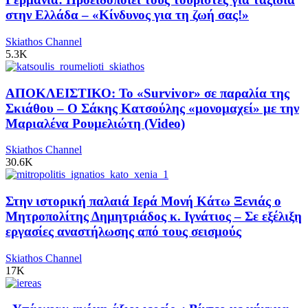
στην Ελλάδα – «Κίνδυνος για τη ζωή σας!»
Skiathos Channel
5.3K
ΑΠΟΚΛΕΙΣΤΙΚΟ: Το «Survivor» σε παραλία της
Σκιάθου – Ο Σάκης Κατσούλης «μονομαχεί» με την
Μαριαλένα Ρουμελιώτη (Video)
Skiathos Channel
30.6K
Στην ιστορική παλαιά Ιερά Μονή Κάτω Ξενιάς ο
Μητροπολίτης Δημητριάδος κ. Ιγνάτιος – Σε εξέλιξη
εργασίες αναστήλωσης από τους σεισμούς
Skiathos Channel
17K