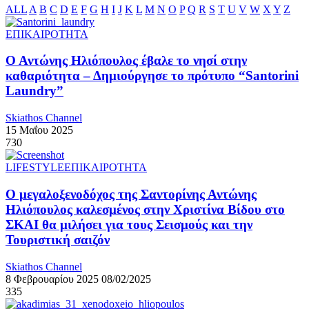
ALL
A
B
C
D
E
F
G
H
I
J
K
L
M
N
O
P
Q
R
S
T
U
V
W
X
Y
Z
ΕΠΙΚΑΙΡΟΤΗΤΑ
Ο Αντώνης Ηλιόπουλος έβαλε το νησί στην
καθαριότητα – Δημιούργησε το πρότυπο “Santorini
Laundry”
Skiathos Channel
15 Μαΐου 2025
730
LIFESTYLE
ΕΠΙΚΑΙΡΟΤΗΤΑ
Ο μεγαλοξενοδόχος της Σαντορίνης Αντώνης
Ηλιόπουλος καλεσμένος στην Χριστίνα Βίδου στο
ΣΚΑΙ θα μιλήσει για τους Σεισμούς και την
Τουριστική σαιζόν
Skiathos Channel
8 Φεβρουαρίου 2025
08/02/2025
335