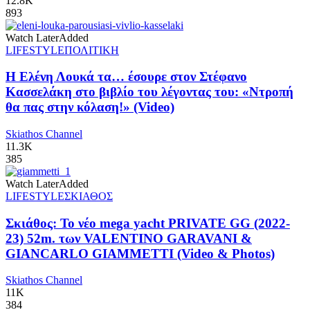
12.8K
893
Watch Later
Added
LIFESTYLE
ΠΟΛΙΤΙΚΗ
Η Ελένη Λουκά τα… έσουρε στον Στέφανο
Κασσελάκη στο βιβλίο του λέγοντας του: «Ντροπή
θα πας στην κόλαση!» (Video)
Skiathos Channel
11.3K
385
Watch Later
Added
LIFESTYLE
ΣΚΙΑΘΟΣ
Σκιάθος: Το νέο mega yacht PRIVATE GG (2022-
23) 52m. των VALENTINO GARAVANI &
GIANCARLO GIAMMETTI (Video & Photos)
Skiathos Channel
11K
384