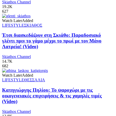
Skiathos Channel
19.2K
627
Watch Later
Added
LIFESTYLE
ΣΚΙΑΘΟΣ
Έτσι διασκεδάζουν στη Σκιάθο: Παραδοσιακό
γλέντι πριν το γάμο μέχρι το πρωί με τον Μάνο
Λατρεία! (Video)
Skiathos Channel
14.7K
682
Watch Later
Added
LIFESTYLE
ΘΕΣΣΑΛΙΑ
Κατηγιώργης Πηλίου: Το ψαροχώρι με τις
οικογενειακές επιχειρήσεις & τις χαμηλές τιμές
(Video)
Skiathos Channel