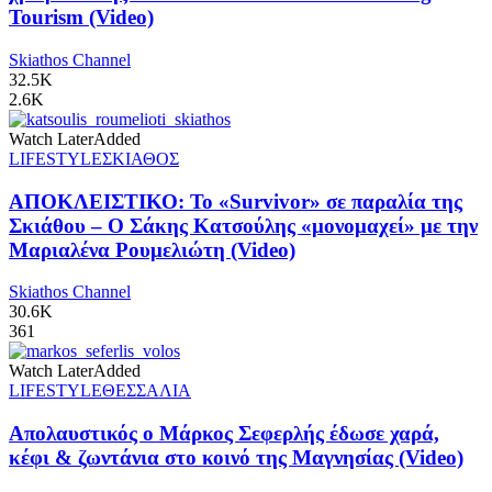
Tourism (Video)
Skiathos Channel
32.5K
2.6K
Watch Later
Added
LIFESTYLE
ΣΚΙΑΘΟΣ
ΑΠΟΚΛΕΙΣΤΙΚΟ: Το «Survivor» σε παραλία της
Σκιάθου – Ο Σάκης Κατσούλης «μονομαχεί» με την
Μαριαλένα Ρουμελιώτη (Video)
Skiathos Channel
30.6K
361
Watch Later
Added
LIFESTYLE
ΘΕΣΣΑΛΙΑ
Απολαυστικός ο Μάρκος Σεφερλής έδωσε χαρά,
κέφι & ζωντάνια στο κοινό της Μαγνησίας (Video)