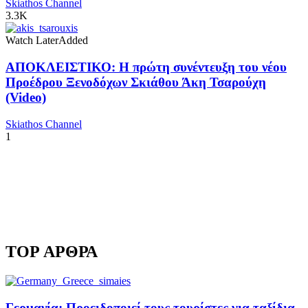
Skiathos Channel
3.3K
Watch Later
Added
ΑΠΟΚΛΕΙΣΤΙΚΟ: Η πρώτη συνέντευξη του νέου
Προέδρου Ξενοδόχων Σκιάθου Άκη Τσαρούχη
(Video)
Skiathos Channel
1
TOP ΑΡΘΡΑ
Γερμανία: Προειδοποιεί τους τουρίστες για ταξίδια