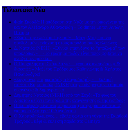
Τελευταία Νέα
Φαίη Σκορδά: Η απόδραση στη Νάξο με την οικογένειά της
και τον Αλέξανδρο Αθανασιάδη – Το dinner με τον Αντώνη
Πιτταρά
«Σώστε την ελιά του Πηλίου!» – Μάχη Μιτζικού για
συνδεδεμένη ενίσχυση στους παραδοσιακούς ελαιώνες
Δ. Νατσιός (ΝΙΚΗ): «Εθνικά επικίνδυνο το “μπάζωμα” των
υποκλοπών» – «Το ερώτημα πλέον είναι ποιος φοβάται να
ανοίξει τον φάκελο»
Ο Πασχάλης στη Σκόπελο για… «χρυσές αναμνήσεις» &
διακοπές – Μαζί του Πρόδρομος Καθηνιώτης & Χρήστος
Παλαιολόγος!
«Σύγχρονος πατριωτισμός ή Ραγιαδισμός;» – Σκληρή
επίθεση Καμπισιούλη (ΝΙΚΗ) στην κυβέρνηση για σημαία,
οικογένεια & δημογραφικό
Δημήτρης Νατσιός (ΝΙΚΗ) από τον Σοχό: «Το φως του
Χριστού δείχνει τον δρόμο της αναγέννησης & της ελπίδας»
Πολύ υψηλός κίνδυνος πυρκαγιάς (κατηγορία κινδύνου 4)
για αύριο Δευτέρα 10 Αυγούστου
Ο Χαριτοδιπλωμένος… έβαλε φωτιά στη νύχτα της Σκιάθου!
Τραγούδι, κέφι & εκλεκτή παρέα στο Carnayo