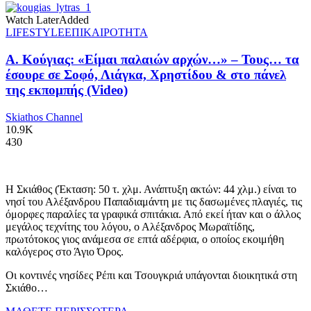
Watch Later
Added
LIFESTYLE
ΕΠΙΚΑΙΡΟΤΗΤΑ
Α. Κούγιας: «Είμαι παλαιών αρχών…» – Τους… τα
έσουρε σε Σοφό, Λιάγκα, Χρηστίδου & στο πάνελ
της εκπομπής (Video)
Skiathos Channel
10.9K
430
Η Σκιάθος (Έκταση: 50 τ. χλμ. Ανάπτυξη ακτών: 44 χλμ.) είναι το
νησί του Αλέξανδρου Παπαδιαμάντη με τις δασωμένες πλαγιές, τις
όμορφες παραλίες τα γραφικά σπιτάκια. Από εκεί ήταν και ο άλλος
μεγάλος τεχνίτης του λόγου, ο Αλέξανδρος Μωραϊτίδης,
πρωτότοκος γιος ανάμεσα σε επτά αδέρφια, ο οποίος εκοιμήθη
καλόγερος στο Άγιο Όρος.
Οι κοντινές νησίδες Ρέπι και Τσουγκριά υπάγονται διοικητικά στη
Σκιάθο…