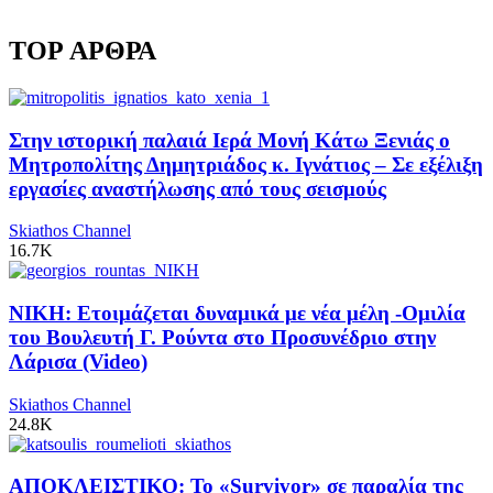
TOP ΑΡΘΡΑ
Στην ιστορική παλαιά Ιερά Μονή Κάτω Ξενιάς ο
Μητροπολίτης Δημητριάδος κ. Ιγνάτιος – Σε εξέλιξη
εργασίες αναστήλωσης από τους σεισμούς
Skiathos Channel
16.7K
ΝΙΚΗ: Ετοιμάζεται δυναμικά με νέα μέλη -Ομιλία
του Βουλευτή Γ. Ρούντα στο Προσυνέδριο στην
Λάρισα (Video)
Skiathos Channel
24.8K
ΑΠΟΚΛΕΙΣΤΙΚΟ: Το «Survivor» σε παραλία της