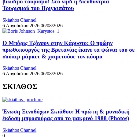
βιώσιμο τουρισμό! Στο νησί η Διευθύντρια
Τουρισμού του Πριγκιπάτου
Skiathos Channel
6 Αυγούστου 2026
06/08/2026
Ο Μπόρις Τζόνσον στην Κάρυστο: Ο πρώην
πρωθυπουργός της Βρετανίας έκανε τα ψώνια του σε
σούπερ μάρκετ & χαιρετούσε τον κόσμο
Skiathos Channel
6 Αυγούστου 2026
06/08/2026
ΣΚΙΑΘΟΣ
Ένωση Ξενοδόχων Σκιάθου: Η πρώτη & μοναδική
έκδοση μπροσούρας από το μακρινό 1988 (Photos)
Skiathos Channel
0