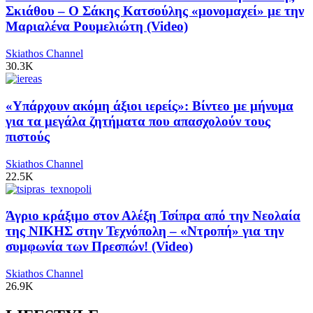
Σκιάθου – Ο Σάκης Κατσούλης «μονομαχεί» με την
Μαριαλένα Ρουμελιώτη (Video)
Skiathos Channel
30.3K
«Υπάρχουν ακόμη άξιοι ιερείς»: Βίντεο με μήνυμα
για τα μεγάλα ζητήματα που απασχολούν τους
πιστούς
Skiathos Channel
22.5K
Άγριο κράξιμο στον Αλέξη Τσίπρα από την Νεολαία
της ΝΙΚΗΣ στην Τεχνόπολη – «Ντροπή» για την
συμφωνία των Πρεσπών! (Video)
Skiathos Channel
26.9K