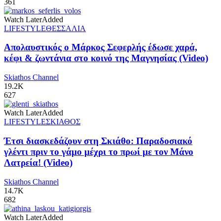
361
Watch Later
Added
LIFESTYLE
ΘΕΣΣΑΛΙΑ
Απολαυστικός ο Μάρκος Σεφερλής έδωσε χαρά,
κέφι & ζωντάνια στο κοινό της Μαγνησίας (Video)
Skiathos Channel
19.2K
627
Watch Later
Added
LIFESTYLE
ΣΚΙΑΘΟΣ
Έτσι διασκεδάζουν στη Σκιάθο: Παραδοσιακό
γλέντι πριν το γάμο μέχρι το πρωί με τον Μάνο
Λατρεία! (Video)
Skiathos Channel
14.7K
682
Watch Later
Added