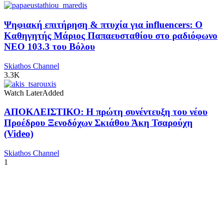
Ψηφιακή επιτήρηση & πτυχία για influencers: Ο
Καθηγητής Μάριος Παπαευσταθίου στο ραδιόφωνο
NEO 103.3 του Βόλου
Skiathos Channel
3.3K
Watch Later
Added
ΑΠΟΚΛΕΙΣΤΙΚΟ: Η πρώτη συνέντευξη του νέου
Προέδρου Ξενοδόχων Σκιάθου Άκη Τσαρούχη
(Video)
Skiathos Channel
1