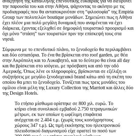
αναζήτηση της κατάλληλης επενδυτικής ευκαιρίας για να διευρύνει
την παρουσία του και στην Αθήνα, ψάχνοντας το ακίνητο με τις
προδιαγραφές που θα ανταποκρινόταν στη “φιλοσοφία” της Empiria
Group των πολυτελών boutique μονάδων. Σημειώνει πως η Αθήνα
έχει πλέον μια πολύ μεγάλη δυναμική που αναμένεται να έχει
διάρκεια, έχοντας εξελιχθεί σε δημοφιλή τουριστικό προορισμό και
όχι μόνο “στάση” των τουριστών πριν την επίσκεψή τους στα
νησιά.
Σύμφωνα με το επενδυτικό πλάνο, το ξενοδοχείο θα περιλαμβάνει
και δύο εστιατόρια. Το ένα θα βρίσκεται στο roof garden, με θέα
στην Ακρόπολη και το Λυκαβηττό, και το δεύτερο θα είναι all day
και θα βρίσκεται στο ισόγειο, με πρόσβαση και από την οδό
Αμερικής. Όπως λένε οι πληροφορίες, βρίσκονται σε εξέλιξη οι
συζητήσεις με μεγάλο ξενοδοχειακό brand κάτω από τη σκέπη του
οποίου θα μπει το ξενοδοχείο. Τονίζεται πως τρεις μονάδες του
ομίλου είναι μέλη της Luxury Collection της Marriott και άλλες δύο
της Design Hotels.
Το ετήσιο μίσθωμα ορίστηκε σε 800 χιλ. ευρώ. Το
κτίριο είναι συνολικού εμβαδού 2.750 τετραγωνικών
μέτρων, εκ των οποίων η ωφέλιμη επιφάνεια
ανέρχεται σε 2.404 τ.μ. (χωρίς τους κοινόχρηστους
χώρους 347 τ.μ). Ως τιμή εκκίνησης του ηλεκτρονικού
πλειοδοτικού διαγωνισμού είχε οριστεί το ποσό των