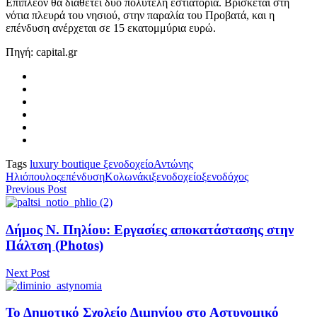
Επιπλέον θα διαθέτει δύο πολυτελή εστιατόρια. Βρίσκεται στη
νότια πλευρά του νησιού, στην παραλία του Προβατά, και η
επένδυση ανέρχεται σε 15 εκατομμύρια ευρώ.
Πηγή: capital.gr
Tags
luxury boutique ξενοδοχείο
Αντώνης
Ηλιόπουλος
επένδυση
Κολωνάκι
ξενοδοχείο
ξενοδόχος
Previous Post
Δήμος Ν. Πηλίου: Εργασίες αποκατάστασης στην
Πάλτση (Photos)
Next Post
Το Δημοτικό Σχολείο Διμηνίου στο Αστυνομικό