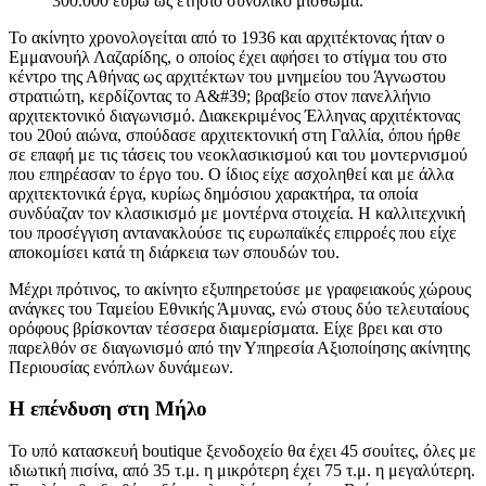
300.000 ευρώ ως ετήσιο συνολικό μίσθωμα.
Το ακίνητο χρονολογείται από το 1936 και αρχιτέκτονας ήταν ο
Εμμανουήλ Λαζαρίδης, ο οποίος έχει αφήσει το στίγμα του στο
κέντρο της Αθήνας ως αρχιτέκτων του μνημείου του Άγνωστου
στρατιώτη, κερδίζοντας το Α&#39; βραβείο στον πανελλήνιο
αρχιτεκτονικό διαγωνισμό. Διακεκριμένος Έλληνας αρχιτέκτονας
του 20ού αιώνα, σπούδασε αρχιτεκτονική στη Γαλλία, όπου ήρθε
σε επαφή με τις τάσεις του νεοκλασικισμού και του μοντερνισμού
που επηρέασαν το έργο του. Ο ίδιος είχε ασχοληθεί και με άλλα
αρχιτεκτονικά έργα, κυρίως δημόσιου χαρακτήρα, τα οποία
συνδύαζαν τον κλασικισμό με μοντέρνα στοιχεία. Η καλλιτεχνική
του προσέγγιση αντανακλούσε τις ευρωπαϊκές επιρροές που είχε
αποκομίσει κατά τη διάρκεια των σπουδών του.
Μέχρι πρότινος, το ακίνητο εξυπηρετούσε με γραφειακούς χώρους
ανάγκες του Ταμείου Εθνικής Άμυνας, ενώ στους δύο τελευταίους
ορόφους βρίσκονταν τέσσερα διαμερίσματα. Είχε βρει και στο
παρελθόν σε διαγωνισμό από την Υπηρεσία Αξιοποίησης ακίνητης
Περιουσίας ενόπλων δυνάμεων.
Η επένδυση στη Μήλο
Το υπό κατασκευή boutique ξενοδοχείο θα έχει 45 σουίτες, όλες με
ιδιωτική πισίνα, από 35 τ.μ. η μικρότερη έχει 75 τ.μ. η μεγαλύτερη.