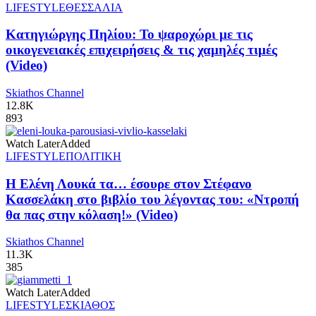
LIFESTYLE
ΘΕΣΣΑΛΙΑ
Κατηγιώργης Πηλίου: Το ψαροχώρι με τις
οικογενειακές επιχειρήσεις & τις χαμηλές τιμές
(Video)
Skiathos Channel
12.8K
893
Watch Later
Added
LIFESTYLE
ΠΟΛΙΤΙΚΗ
Η Ελένη Λουκά τα… έσουρε στον Στέφανο
Κασσελάκη στο βιβλίο του λέγοντας του: «Ντροπή
θα πας στην κόλαση!» (Video)
Skiathos Channel
11.3K
385
Watch Later
Added
LIFESTYLE
ΣΚΙΑΘΟΣ