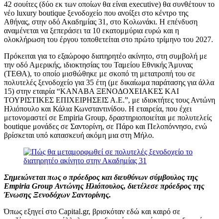
42 σουίτες (δύο εκ των οποίων θα είναι executive) θα συνθέτουν το
νέο luxury boutique ξενοδοχείο που ανοίξει στο κέντρο της
Αθήνας, στην οδό Ακαδημίας 31, στο Κολωνάκι. Η επένδυση
αναμένεται να ξεπεράσει τα 10 εκατομμύρια ευρώ και η
ολοκλήρωση του έργου τοποθετείται στο πρώτο τρίμηνο του 2027.
Πρόκειται για το εξαώροφο διατηρητέο ακίνητο, στη συμβολή με
την οδό Αμερικής, ιδιοκτησίας του Ταμείου Εθνικής Άμυνας
(ΤΕΘΑ), το οποίο μισθώθηκε με σκοπό τη μετατροπή του σε
πολυτελές ξενοδοχείο για 35 έτη (με δικαίωμα παράτασης για άλλα
15) στην εταιρία “ΚΑΝΑΒΑ ΞΕΝΟΔΟΧΕΙΑΚΕΣ ΚΑΙ
ΤΟΥΡΙΣΤΙΚΕΣ ΕΠΙΧΕΙΡΗΣΕΙΣ Α.Ε.”, με ιδιοκτήτες τους Αντώνη
Ηλιόπουλο και Κάλια Κωνσταντινίδου. Η εταιρεία, που έχει
μετονομαστεί σε Empiria Group, δραστηριοποιείται με πολυτελείς
boutique μονάδες σε Σαντορίνη, σε Πάρο και Πελοπόννησο, ενώ
βρίσκεται υπό κατασκευή ακόμη μια στη Μήλο.
Σημειώνεται πως ο πρόεδρος και διευθύνων σύμβουλος της
Empiria Group Αντώνης Ηλιόπουλος, διετέλεσε πρόεδρος της
Ένωσης Ξενοδόχων Σαντορίνης.
Όπως εξηγεί στο Capital.gr, βρισκόταν εδώ και καιρό σε