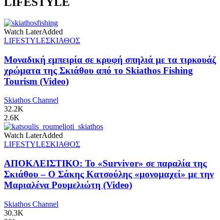
LIFESTYLE
Watch Later
Added
LIFESTYLE
ΣΚΙΑΘΟΣ
Μοναδική εμπειρία σε κρυφή σπηλιά με τα τιρκουάζ
χρώματα της Σκιάθου από το Skiathos Fishing
Tourism (Video)
Skiathos Channel
32.2K
2.6K
Watch Later
Added
LIFESTYLE
ΣΚΙΑΘΟΣ
ΑΠΟΚΛΕΙΣΤΙΚΟ: Το «Survivor» σε παραλία της
Σκιάθου – Ο Σάκης Κατσούλης «μονομαχεί» με την
Μαριαλένα Ρουμελιώτη (Video)
Skiathos Channel
30.3K