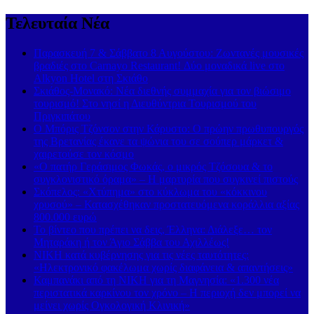
Τελευταία Νέα
Παρασκευή 7 & Σάββατο 8 Αυγούστου: Ζωντανές μουσικές
βραδιές στο Carnayo Restaurant! Δύο μοναδικά live στο
Alkyon Hotel στη Σκιάθο
Σκιάθος-Μονακό: Νέα διεθνής συμμαχία για τον βιώσιμο
τουρισμό! Στο νησί η Διευθύντρια Τουρισμού του
Πριγκιπάτου
Ο Μπόρις Τζόνσον στην Κάρυστο: Ο πρώην πρωθυπουργός
της Βρετανίας έκανε τα ψώνια του σε σούπερ μάρκετ &
χαιρετούσε τον κόσμο
«Ο πατήρ Γεράσιμος Φωκάς, ο μικρός Τζόσουα & το
συγκλονιστικό όραμα» – Η μαρτυρία που συγκινεί πιστούς
Σκόπελος: «Χτύπημα» στο κύκλωμα του «κόκκινου
χρυσού» – Κατασχέθηκαν προστατευόμενα κοράλλια αξίας
800.000 ευρώ
Το βίντεο που πρέπει να δεις, Έλληνα: Διάλεξε… τον
Μηταράκη ή τον Άγιο Σάββα του Αχιλλέως!
ΝΙΚΗ κατά κυβέρνησης για τις νέες ταυτότητες:
«Ηλεκτρονικό φακέλωμα χωρίς διαφάνεια & απαντήσεις»
Καμπανάκι από τη ΝΙΚΗ για τη Μαγνησία: «1.300 νέα
περιστατικά καρκίνου τον χρόνο – Η περιοχή δεν μπορεί να
μείνει χωρίς Ογκολογική Κλινική»