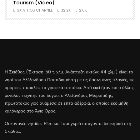
Tourism (Video)
SKIATHOS CHANNEL
32.2K
2.6K
Η Σκιάθος (Έκταση: 50 τ. χλμ. Ανάπτυξη ακτών: 44 χλμ.) είναι το
νησί του Αλέξανδρου Παπαδιαμάντη με τις δασωμένες πλαγιές, τις
όμορφες παραλίες τα γραφικά σπιτάκια. Από εκεί ήταν και ο άλλος
μεγάλος τεχνίτης του λόγου, ο Αλέξανδρος Μωραϊτίδης,
πρωτότοκος γιος ανάμεσα σε επτά αδέρφια, ο οποίος εκοιμήθη
καλόγερος στο Άγιο Όρος.
Οι κοντινές νησίδες Ρέπι και Τσουγκριά υπάγονται διοικητικά στη
Σκιάθο…