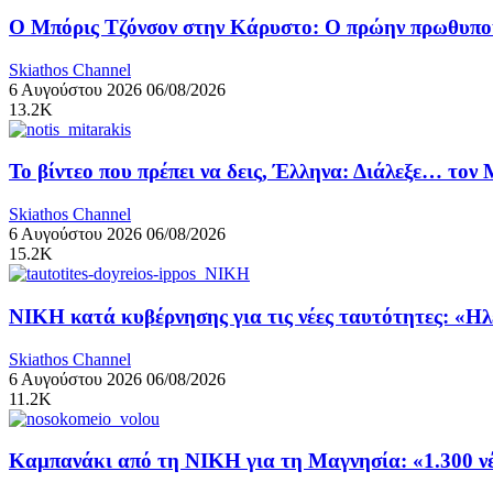
Ο Μπόρις Τζόνσον στην Κάρυστο: Ο πρώην πρωθυπουρ
Skiathos Channel
6 Αυγούστου 2026
06/08/2026
13.2K
Το βίντεο που πρέπει να δεις, Έλληνα: Διάλεξε… τον
Skiathos Channel
6 Αυγούστου 2026
06/08/2026
15.2K
ΝΙΚΗ κατά κυβέρνησης για τις νέες ταυτότητες: «Η
Skiathos Channel
6 Αυγούστου 2026
06/08/2026
11.2K
Καμπανάκι από τη ΝΙΚΗ για τη Μαγνησία: «1.300 νέα