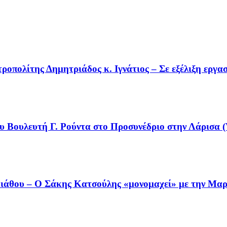
οπολίτης Δημητριάδος κ. Ιγνάτιος – Σε εξέλιξη εργα
υ Βουλευτή Γ. Ρούντα στο Προσυνέδριο στην Λάρισα (
άθου – Ο Σάκης Κατσούλης «μονομαχεί» με την Μαρι