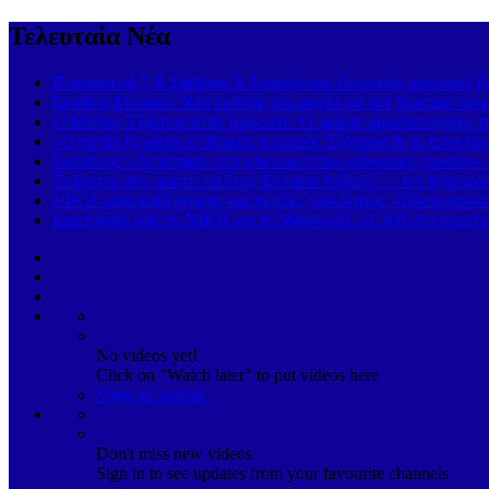
Τελευταία Νέα
Παρασκευή 7 & Σάββατο 8 Αυγούστου: Ζωντανές μουσικές βρα
Σκιάθος-Μονακό: Νέα διεθνής συμμαχία για τον βιώσιμο τουρ
Ο Μπόρις Τζόνσον στην Κάρυστο: Ο πρώην πρωθυπουργός της
«Ο πατήρ Γεράσιμος Φωκάς, ο μικρός Τζόσουα & το συγκλονι
Σκόπελος: «Χτύπημα» στο κύκλωμα του «κόκκινου χρυσού» 
Το βίντεο που πρέπει να δεις, Έλληνα: Διάλεξε… τον Μηταρά
ΝΙΚΗ κατά κυβέρνησης για τις νέες ταυτότητες: «Ηλεκτρονι
Καμπανάκι από τη ΝΙΚΗ για τη Μαγνησία: «1.300 νέα περιστα
No videos yet!
Click on "Watch later" to put videos here
View all videos
Don't miss new videos
Sign in to see updates from your favourite channels