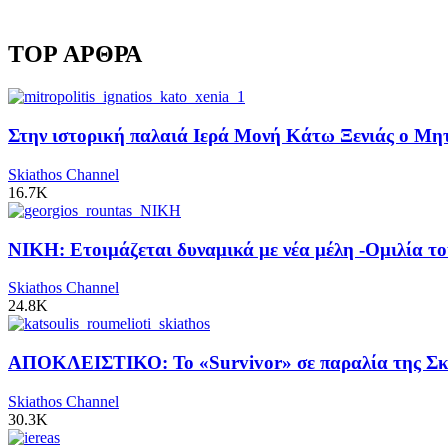
TOP ΑΡΘΡΑ
Στην ιστορική παλαιά Ιερά Μονή Κάτω Ξενιάς ο Μητρ
Skiathos Channel
16.7K
ΝΙΚΗ: Ετοιμάζεται δυναμικά με νέα μέλη -Ομιλία το
Skiathos Channel
24.8K
ΑΠΟΚΛΕΙΣΤΙΚΟ: Το «Survivor» σε παραλία της Σκι
Skiathos Channel
30.3K