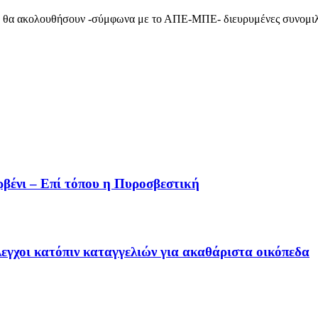
.μ. θα ακολουθήσουν -σύμφωνα με το ΑΠΕ-ΜΠΕ- διευρυμένες συνομιλ
ρβένι – Επί τόπου η Πυροσβεστική
εγχοι κατόπιν καταγγελιών για ακαθάριστα οικόπεδα