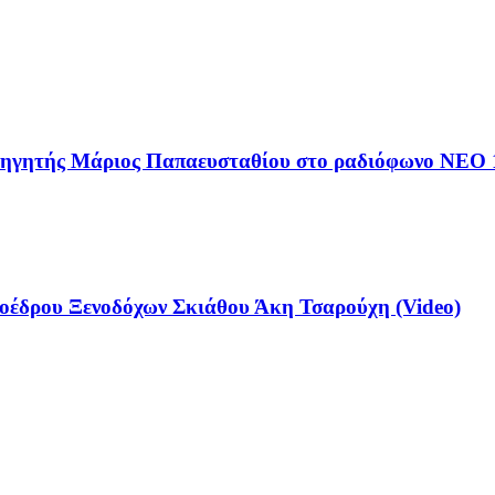
αθηγητής Μάριος Παπαευσταθίου στο ραδιόφωνο NEO 
έδρου Ξενοδόχων Σκιάθου Άκη Τσαρούχη (Video)