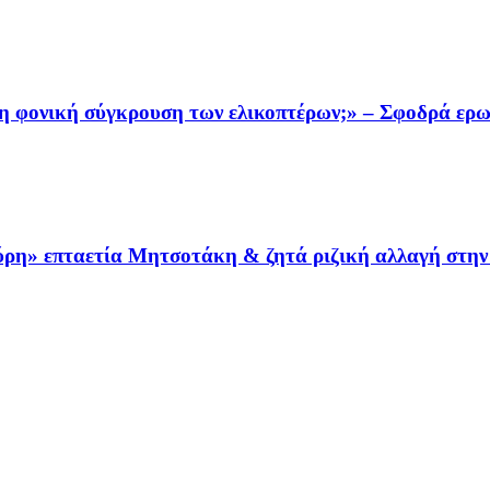
τη φονική σύγκρουση των ελικοπτέρων;» – Σφοδρά ερ
αύρη» επταετία Μητσοτάκη & ζητά ριζική αλλαγή στη