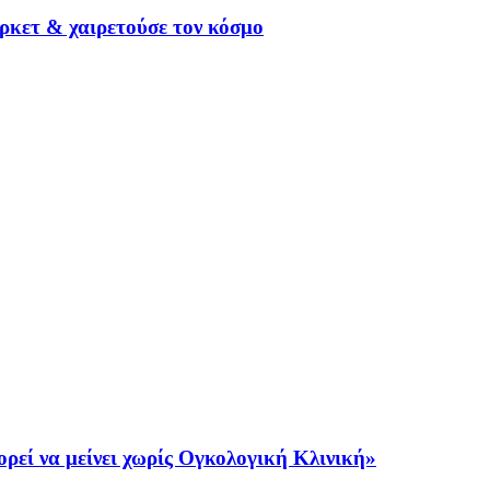
ρκετ & χαιρετούσε τον κόσμο
ρεί να μείνει χωρίς Ογκολογική Κλινική»