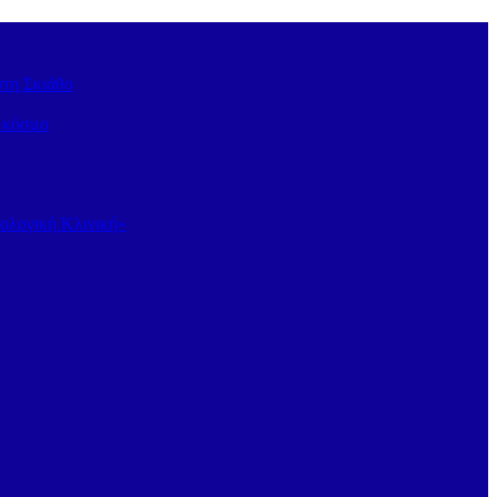
στη Σκιάθο
ν κόσμο
κολογική Κλινική»