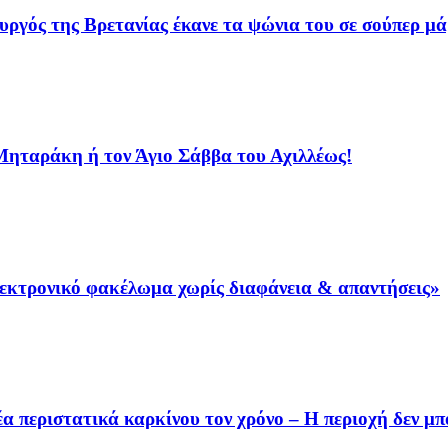
γός της Βρετανίας έκανε τα ψώνια του σε σούπερ μά
 Μηταράκη ή τον Άγιο Σάββα του Αχιλλέως!
λεκτρονικό φακέλωμα χωρίς διαφάνεια & απαντήσεις»
 περιστατικά καρκίνου τον χρόνο – Η περιοχή δεν μπο