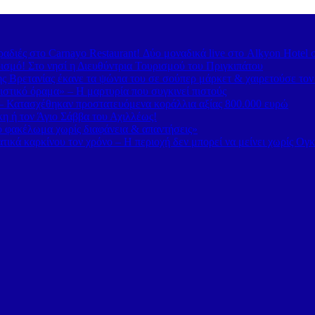
διές στο Carnayo Restaurant! Δύο μοναδικά live στο Alkyon Hotel 
ισμό! Στο νησί η Διευθύντρια Τουρισμού του Πριγκιπάτου
 Βρετανίας έκανε τα ψώνια του σε σούπερ μάρκετ & χαιρετούσε το
στικό όραμα» – Η μαρτυρία που συγκινεί πιστούς
– Κατασχέθηκαν προστατευόμενα κοράλλια αξίας 800.000 ευρώ
κη ή τον Άγιο Σάββα του Αχιλλέως!
κό φακέλωμα χωρίς διαφάνεια & απαντήσεις»
τικά καρκίνου τον χρόνο – Η περιοχή δεν μπορεί να μείνει χωρίς Ογ