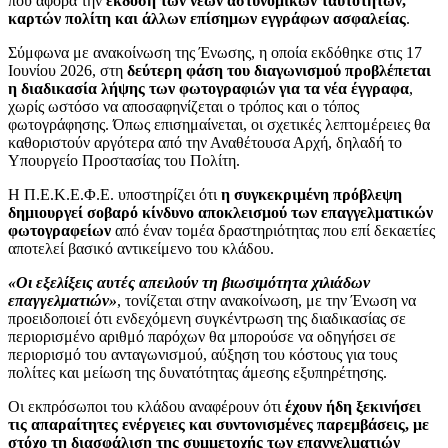
που αφορά την
έκδοση των νέων αστυνομικών ταυτοτήτων,
καρτών πολίτη και άλλων επίσημων εγγράφων ασφαλείας
.
Σύμφωνα με ανακοίνωση της Ένωσης, η οποία εκδόθηκε στις 17
Ιουνίου 2026, στη
δεύτερη φάση του διαγωνισμού προβλέπεται
η διαδικασία λήψης των φωτογραφιών για τα νέα έγγραφα
,
χωρίς ωστόσο να αποσαφηνίζεται ο τρόπος και ο τόπος
φωτογράφησης. Όπως επισημαίνεται, οι σχετικές λεπτομέρειες θα
καθοριστούν αργότερα από την Αναθέτουσα Αρχή, δηλαδή το
Υπουργείο Προστασίας του Πολίτη.
Η Π.Ε.Κ.Ε.Φ.Ε. υποστηρίζει ότι
η συγκεκριμένη πρόβλεψη
δημιουργεί σοβαρό κίνδυνο αποκλεισμού των επαγγελματικών
φωτογραφείων
από έναν τομέα δραστηριότητας που επί δεκαετίες
αποτελεί βασικό αντικείμενο του κλάδου.
«Οι εξελίξεις αυτές απειλούν τη βιωσιμότητα χιλιάδων
επαγγελματιών»
, τονίζεται στην ανακοίνωση, με την Ένωση να
προειδοποιεί ότι ενδεχόμενη συγκέντρωση της διαδικασίας σε
περιορισμένο αριθμό παρόχων θα μπορούσε να οδηγήσει σε
περιορισμό του ανταγωνισμού, αύξηση του κόστους για τους
πολίτες και μείωση της δυνατότητας άμεσης εξυπηρέτησης.
Οι εκπρόσωποι του κλάδου αναφέρουν ότι
έχουν ήδη ξεκινήσει
τις απαραίτητες ενέργειες και συντονισμένες παρεμβάσεις, με
στόχο τη διασφάλιση της συμμετοχής των επαγγελματιών