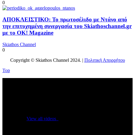
0
ΑΠΟΚΛΕΙΣΤΙΚΟ: Το πρωτοσέλιδο με Ντάνο από
την επιτυχημένη συνεργασία του Skiathoschannel.gr
με το OK! Magazine
Skiathos Channel
0
Copyright © Skiathos Channel 2024. |
Πολιτική Απορρήτου
Top
No videos yet!
Click on "Watch later" to put videos here
View all videos
Don't miss new videos