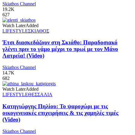
Skiathos Channel
19.2K
627
Watch Later
Added
LIFESTYLE
ΣΚΙΑΘΟΣ
Έτσι διασκεδάζουν στη Σκιάθο: Παραδοσιακό
γλέντι πριν το γάμο μέχρι το πρωί με τον Μάνο
Λατρεία! (Video)
Skiathos Channel
14.7K
682
Watch Later
Added
LIFESTYLE
ΘΕΣΣΑΛΙΑ
Κατηγιώργης Πηλίου: Το ψαροχώρι με τις
οικογενειακές επιχειρήσεις & τις χαμηλές τιμές
(Video)
Skiathos Channel