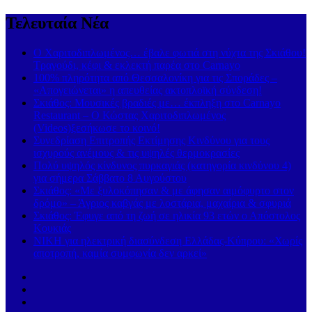
Τελευταία Νέα
Ο Χαριτοδιπλωμένος… έβαλε φωτιά στη νύχτα της Σκιάθου!
Τραγούδι, κέφι & εκλεκτή παρέα στο Carnayo
100% πληρότητα από Θεσσαλονίκη για τις Σποράδες –
«Απογειώνεται» η απευθείας ακτοπλοϊκή σύνδεση!
Σκιάθος: Μουσικές βραδιές με… έκπληξη στο Carnayo
Restaurant – Ο Κώστας Χαριτοδιπλωμένος
(Videos)ξεσήκωσε το κοινό!
Συνεδρίαση Επιτροπής Εκτίμησης Κινδύνου για τους
ισχυρούς ανέμους & τις υψηλές θερμοκρασίες
Πολύ υψηλός κίνδυνος πυρκαγιάς (κατηγορία κινδύνου 4)
για σήμερα Σάββατο 8 Αυγούστου
Σκιάθος: «Με ξυλοκόπησαν & με άφησαν αιμόφυρτο στον
δρόμο» – Άγριος καβγάς με λοστάρια, μαχαίρια & σφυριά
Σκιάθος: Έφυγε από τη ζωή σε ηλικία 93 ετών ο Απόστολος
Κουκιάς
ΝΙΚΗ για ηλεκτρική διασύνδεση Ελλάδας-Κύπρου: «Χωρίς
αποτροπή, καμία συμφωνία δεν αρκεί»