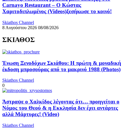
Carnayo Restaurant – Ο Κώστας
Χαριτοδιπλωμένος (Videos)ξεσήκωσε το κοινό!
Skiathos Channel
8 Αυγούστου 2026
08/08/2026
ΣΚΙΑΘΟΣ
Ένωση Ξενοδόχων Σκιάθου: Η πρώτη & μοναδική
έκδοση μπροσούρας από το μακρινό 1988 (Photos)
Skiathos Channel
0
Άστραψε ο Χαλκίδος λέγοντας ότι… προηγείται ο
Νόμος του Θεού & η Εκκλησία δεν έχει αντάρτες
αλλά Μάρτυρες! (Video)
Skiathos Channel