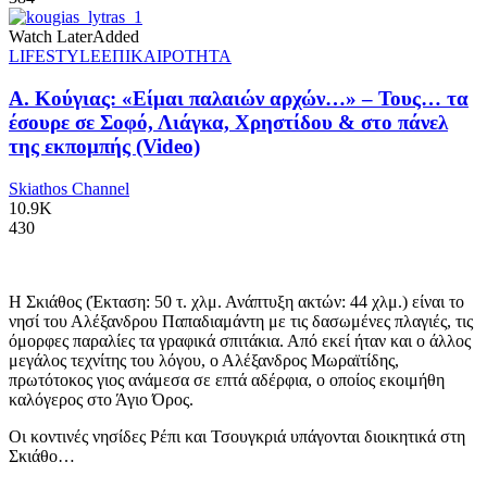
Watch Later
Added
LIFESTYLE
ΕΠΙΚΑΙΡΟΤΗΤΑ
Α. Κούγιας: «Είμαι παλαιών αρχών…» – Τους… τα
έσουρε σε Σοφό, Λιάγκα, Χρηστίδου & στο πάνελ
της εκπομπής (Video)
Skiathos Channel
10.9K
430
Η Σκιάθος (Έκταση: 50 τ. χλμ. Ανάπτυξη ακτών: 44 χλμ.) είναι το
νησί του Αλέξανδρου Παπαδιαμάντη με τις δασωμένες πλαγιές, τις
όμορφες παραλίες τα γραφικά σπιτάκια. Από εκεί ήταν και ο άλλος
μεγάλος τεχνίτης του λόγου, ο Αλέξανδρος Μωραϊτίδης,
πρωτότοκος γιος ανάμεσα σε επτά αδέρφια, ο οποίος εκοιμήθη
καλόγερος στο Άγιο Όρος.
Οι κοντινές νησίδες Ρέπι και Τσουγκριά υπάγονται διοικητικά στη
Σκιάθο…