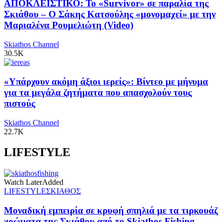
ΑΠΟΚΛΕΙΣΤΙΚΟ: Το «Survivor» σε παραλία της
Σκιάθου – Ο Σάκης Κατσούλης «μονομαχεί» με την
Μαριαλένα Ρουμελιώτη (Video)
Skiathos Channel
30.5K
«Υπάρχουν ακόμη άξιοι ιερείς»: Βίντεο με μήνυμα
για τα μεγάλα ζητήματα που απασχολούν τους
πιστούς
Skiathos Channel
22.7K
LIFESTYLE
Watch Later
Added
LIFESTYLE
ΣΚΙΑΘΟΣ
Μοναδική εμπειρία σε κρυφή σπηλιά με τα τιρκουάζ
χρώματα της Σκιάθου από το Skiathos Fishing