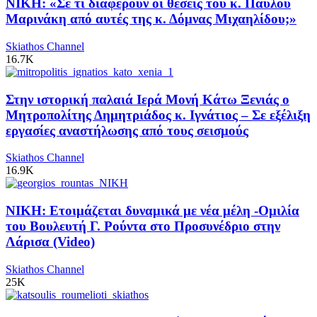
ΝΙΚΗ: «Σε τι διαφέρουν οι θέσεις του κ. Παύλου
Μαρινάκη από αυτές της κ. Δόμνας Μιχαηλίδου;»
Skiathos Channel
16.7K
Στην ιστορική παλαιά Ιερά Μονή Κάτω Ξενιάς ο
Μητροπολίτης Δημητριάδος κ. Ιγνάτιος – Σε εξέλιξη
εργασίες αναστήλωσης από τους σεισμούς
Skiathos Channel
16.9K
ΝΙΚΗ: Ετοιμάζεται δυναμικά με νέα μέλη -Ομιλία
του Βουλευτή Γ. Ρούντα στο Προσυνέδριο στην
Λάρισα (Video)
Skiathos Channel
25K