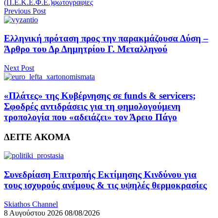
(Π.Ε.Κ.Ε.Φ.Ε.)
φωτογραφίες
Previous Post
Ελληνική πρόταση προς την παρακμάζουσα Δύση –
Άρθρο του Δρ Δημητρίου Γ. Μεταλληνού
Next Post
«Πλάτες» της Κυβέρνησης σε funds & servicers;
Σφοδρές αντιδράσεις για τη φημολογούμενη
τροπολογία που «αδειάζει» τον Άρειο Πάγο
ΔΕΙΤΕ ΑΚΟΜΑ
Συνεδρίαση Επιτροπής Εκτίμησης Κινδύνου για
τους ισχυρούς ανέμους & τις υψηλές θερμοκρασίες
Skiathos Channel
8 Αυγούστου 2026
08/08/2026