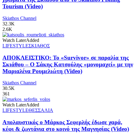
Tourism (Video)
Skiathos Channel
32.3K
2.6K
Watch Later
Added
LIFESTYLE
ΣΚΙΑΘΟΣ
ΑΠΟΚΛΕΙΣΤΙΚΟ: Το «Survivor» σε παραλία της
Σκιάθου – Ο Σάκης Κατσούλης «μονομαχεί» με την
Μαριαλένα Ρουμελιώτη (Video)
Skiathos Channel
30.5K
361
Watch Later
Added
LIFESTYLE
ΘΕΣΣΑΛΙΑ
Απολαυστικός ο Μάρκος Σεφερλής έδωσε χαρά,
κέφι & ζωντάνια στο κοινό της Μαγνησίας (Video)