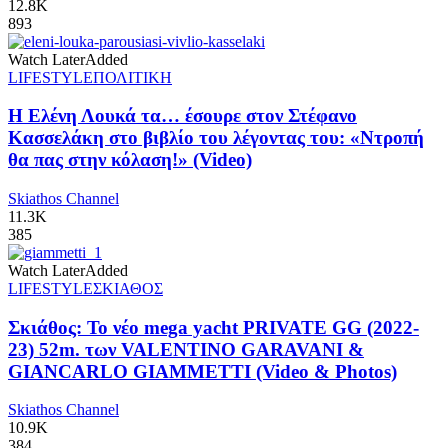
12.8K
893
Watch Later
Added
LIFESTYLE
ΠΟΛΙΤΙΚΗ
Η Ελένη Λουκά τα… έσουρε στον Στέφανο
Κασσελάκη στο βιβλίο του λέγοντας του: «Ντροπή
θα πας στην κόλαση!» (Video)
Skiathos Channel
11.3K
385
Watch Later
Added
LIFESTYLE
ΣΚΙΑΘΟΣ
Σκιάθος: Το νέο mega yacht PRIVATE GG (2022-
23) 52m. των VALENTINO GARAVANI &
GIANCARLO GIAMMETTI (Video & Photos)
Skiathos Channel
10.9K
384