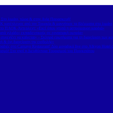
– Στο λιμάνι, τώρα & στην Αγία Παρασκευή!
 κατέπλευσε από την Τουρκία & μαγνήτισε τα βλέμματα στο λιμάνι
 το ΠΑΟΚ-Άντερλεχτ: «Εκεί όπου χτυπά η ασπρόμαυρη καρδιά»
τά χιλιάδες εκπαιδευτικούς σε εργασιακή ομηρία»
υνεχίζει να καίγεται» – Σκληρά ερωτήματα για τη διαχείριση των κ
 & όχι διαχείριση της εισβολής»
διές στο Carnayo Restaurant! Δύο μοναδικά live στο Alkyon Hotel 
ισμό! Στο νησί η Διευθύντρια Τουρισμού του Πριγκιπάτου