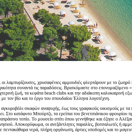
 οι λαμπυρίζουσες, χρυσαφένιες αμμουδιές φλερτάρουν με το ζωηρό 
ραφικότητα συναντά τις παραδόσεις. Βρισκόμαστε στο επονομαζόμενο 
ρινή ζωή, τα κεφάτα beach clubs και την αδιάκοπη καλοκαιρινή εξω
ε τον βίο και το έργο του σπουδαίου Έλληνα λογοτέχνη.
το αγκυροβόλι σκαφών αναψυχής, έως τους γραφικούς οικισμούς με τα
ει. Στο κατάφυτο Μπούρτζι, τα ερείπια του βενετσιάνικου φρουρίου π
αταπράσινο τοπίο. Το μουσείο σπίτι όπου γεννήθηκε και έζησε ο Αλέξα
υ νησιού. Αποκορύφωμα, οι ανεξάντλητες παραλίες, βοτσαλωτές ή αμ
ε πεντακάθαρα νερά, πλήρη οργάνωση, άρτιες υποδομές και το μαγευ