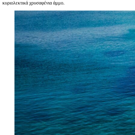
κυριολεκτικά χρυσαφένια άμμο.