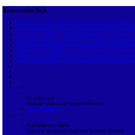
Τελευταία Νέα
Vesuvio: Η απόλυτη γεύση της ιταλικής κουζίνας στη Σκιάθο 
Εντυπωσιακή άφιξη στη Σκιάθο: Το Superyacht ANASTASIA K
Ο πρόεδρος της ΝΙΚΗΣ, Δημήτρης Νατσιός, στην Τούμπα για
ΝΙΚΗ κατά Ζαχαράκη: «Αγνοεί την ευρωπαϊκή καταδίκη & κρα
ΝΙΚΗ: «Εκατοντάδες εκατομμύρια στο AntiNero & η Ελλάδα σ
Σκληρή επίθεση της ΝΙΚΗΣ για το μεταναστευτικό: «Αποτροπή
Παρασκευή 7 & Σάββατο 8 Αυγούστου: Ζωντανές μουσικές βρα
Σκιάθος-Μονακό: Νέα διεθνής συμμαχία για τον βιώσιμο τουρ
No videos yet!
Click on "Watch later" to put videos here
View all videos
Don't miss new videos
Sign in to see updates from your favourite channels