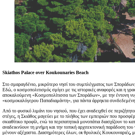
Skiathos Palace over Koukounaries Beach
Στο σμαραγδένιο, μικρότερο νησί του συμπλέγματος των Σποράδων,
Εδώ, ο κοσμοπολιτισμός σμίγει με τις ιστορικές αναφορές και η γ
αποκαλούμενη «Κοσμοπολίτισσα των Σποράδων», με την έντονη νυχτε
«κοσμοκαλόγερου Παπαδιαμάντη», για πάντα άρρηκτα συνδεδεμένη μ
Από το φυσικό λιμάνι του νησιού, που έχει αναδειχθεί σε περιζήτη
στέγες, η Σκιάθος μαγεύει με το πλήθος των εμπειριών που προσφέρ
σκιαθίτικο προφίλ, ενώ τα περιπατητικά μονοπάτια διασχίζουν το κ
αναδεικνύουν τη μνήμη και την τοπική αρχιτεκτονική παράδοση το
μένουν αξέχαστα. Διασημότερες όλων, ο
ι
θρυλικές Κουκουναριές
,
μ