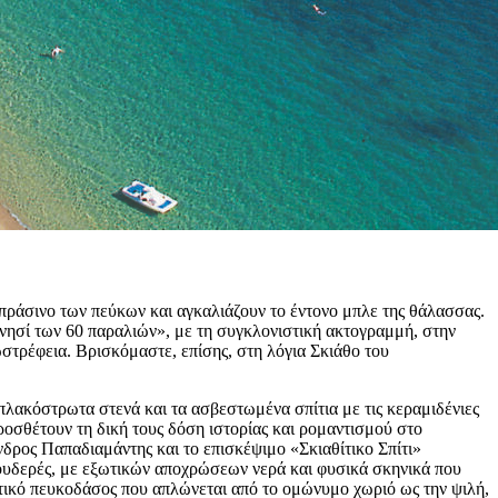
πράσινο των πεύκων και αγκαλιάζουν το έντονο μπλε της θάλασσας.
«νησί των 60 παραλιών», με τη συγκλονιστική ακτογραμμή, στην
στρέφεια. Βρισκόμαστε, επίσης, στη λόγια Σκιάθο του
 πλακόστρωτα στενά και τα ασβεστωμένα σπίτια με τις κεραμιδένιες
ροσθέτουν τη δική τους δόση ιστορίας και ρομαντισμού στο
νδρος Παπαδιαμάντης και το επισκέψιμο «Σκιαθίτικο Σπίτι»
μουδερές, με εξωτικών αποχρώσεων νερά και φυσικά σκηνικά που
τικό πευκοδάσος που απλώνεται από το ομώνυμο χωριό ως την ψιλή,