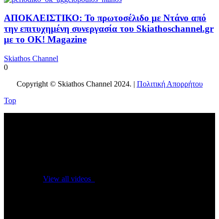
ΑΠΟΚΛΕΙΣΤΙΚΟ: Το πρωτοσέλιδο με Ντάνο από
την επιτυχημένη συνεργασία του Skiathoschannel.gr
με το OK! Magazine
Skiathos Channel
0
Copyright © Skiathos Channel 2024. |
Πολιτική Απορρήτου
Top
No videos yet!
Click on "Watch later" to put videos here
View all videos
Don't miss new videos
Sign in to see updates from your favourite channels