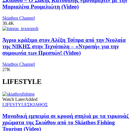
Σκιάθου – Ο Σάκης Κατσούλης «μονομαχεί» με την
Μαριαλένα Ρουμελιώτη (Video)
Skiathos Channel
30.4K
Άγριο κράξιμο στον Αλέξη Τσίπρα από την Νεολαία
της ΝΙΚΗΣ στην Τεχνόπολη – «Ντροπή» για την
συμφωνία των Πρεσπών! (Video)
Skiathos Channel
27K
LIFESTYLE
Watch Later
Added
LIFESTYLE
ΣΚΙΑΘΟΣ
Μοναδική εμπειρία σε κρυφή σπηλιά με τα τιρκουάζ
χρώματα της Σκιάθου από το Skiathos Fishing
Tourism (Video)