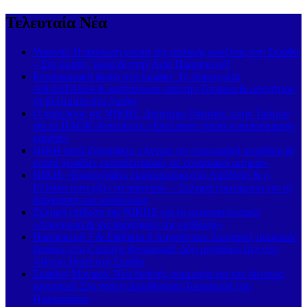
Τελευταία Νέα
Vesuvio: Η απόλυτη γεύση της ιταλικής κουζίνας στη Σκιάθο
– Στο λιμάνι, τώρα & στην Αγία Παρασκευή!
Εντυπωσιακή άφιξη στη Σκιάθο: Το Superyacht
ANASTASIA K κατέπλευσε από την Τουρκία & μαγνήτισε
τα βλέμματα στο λιμάνι
Ο πρόεδρος της ΝΙΚΗΣ, Δημήτρης Νατσιός, στην Τούμπα
για το ΠΑΟΚ-Άντερλεχτ: «Εκεί όπου χτυπά η ασπρόμαυρη
καρδιά»
ΝΙΚΗ κατά Ζαχαράκη: «Αγνοεί την ευρωπαϊκή καταδίκη &
κρατά χιλιάδες εκπαιδευτικούς σε εργασιακή ομηρία»
ΝΙΚΗ: «Εκατοντάδες εκατομμύρια στο AntiNero & η
Ελλάδα συνεχίζει να καίγεται» – Σκληρά ερωτήματα για τη
διαχείριση των κονδυλίων
Σκληρή επίθεση της ΝΙΚΗΣ για το μεταναστευτικό:
«Αποτροπή & όχι διαχείριση της εισβολής»
Παρασκευή 7 & Σάββατο 8 Αυγούστου: Ζωντανές μουσικές
βραδιές στο Carnayo Restaurant! Δύο μοναδικά live στο
Alkyon Hotel στη Σκιάθο
Σκιάθος-Μονακό: Νέα διεθνής συμμαχία για τον βιώσιμο
τουρισμό! Στο νησί η Διευθύντρια Τουρισμού του
Πριγκιπάτου