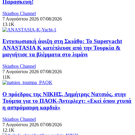
Παρασκευή!
Skiathos Channel
7 Αυγούστου 2026
07/08/2026
13.1K
Εντυπωσιακή άφιξη στη Σκιάθο: Το Superyacht
ANASTASIA K κατέπλευσε από την Τουρκία &
μαγνήτισε τα βλέμματα στο λιμάνι
Skiathos Channel
7 Αυγούστου 2026
07/08/2026
11K
Ο πρόεδρος της ΝΙΚΗΣ, Δημήτρης Νατσιός, στην
Τούμπα για το ΠΑΟΚ-Άντερλεχτ: «Εκεί όπου χτυπά
η ασπρόμαυρη καρδιά»
Skiathos Channel
7 Αυγούστου 2026
07/08/2026
12.1K