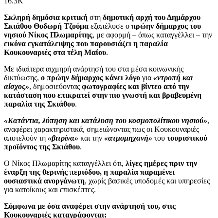
16.3K
Σκληρή δημόσια κριτική
στη
δημοτική αρχή του Δημάρχου
Σκιάθου Θοδωρή Τζούμα
εξαπέλυσε ο
πρώην δήμαρχος του
νησιού Νίκος Πλωμαρίτης
, με αφορμή – όπως καταγγέλλει – την
εικόνα εγκατάλειψης που παρουσιάζει η παραλία
Κουκουναριές στα τέλη Μαΐου
.
Με ιδιαίτερα αιχμηρή ανάρτησή του στα μέσα κοινωνικής
δικτύωσης,
ο πρώην δήμαρχος κάνει λόγο
για
«ντροπή και
αίσχος»
, δημοσιεύοντας
φωτογραφίες και βίντεο από την
κατάσταση που επικρατεί στην πιο γνωστή και βραβευμένη
παραλία της Σκιάθου
.
«Κατάντια, λύπηση και κατάλυση του κοσμοπολίτικου νησιού»
,
αναφέρει χαρακτηριστικά, σημειώνοντας πως οι Κουκουναριές
αποτελούν τη
«βιτρίνα»
και την
«ατμομηχανή»
του
τουριστικού
προϊόντος της Σκιάθου
.
Ο Νίκος Πλωμαρίτης καταγγέλλει ότι,
λίγες ημέρες πριν την
έναρξη της θερινής περιόδου, η παραλία παραμένει
ουσιαστικά ανοργάνωτη
, χωρίς βασικές υποδομές και υπηρεσίες
για κατοίκους και επισκέπτες.
Σύμφωνα με όσα αναφέρει στην ανάρτησή του, στις
Κουκουναριές καταγράφονται: