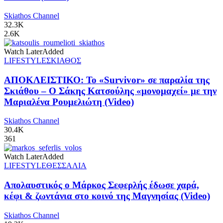
Skiathos Channel
32.3K
2.6K
Watch Later
Added
LIFESTYLE
ΣΚΙΑΘΟΣ
ΑΠΟΚΛΕΙΣΤΙΚΟ: Το «Survivor» σε παραλία της
Σκιάθου – Ο Σάκης Κατσούλης «μονομαχεί» με την
Μαριαλένα Ρουμελιώτη (Video)
Skiathos Channel
30.4K
361
Watch Later
Added
LIFESTYLE
ΘΕΣΣΑΛΙΑ
Απολαυστικός ο Μάρκος Σεφερλής έδωσε χαρά,
κέφι & ζωντάνια στο κοινό της Μαγνησίας (Video)
Skiathos Channel