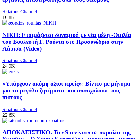
Skiathos Channel
16.8K
ΝΙΚΗ: Ετοιμάζεται δυναμικά με νέα μέλη -Ομιλία
του Βουλευτή Γ. Ρούντα στο Προσυνέδριο στην
Λάρισα (Video)
Skiathos Channel
24.9K
«Υπάρχουν ακόμη άξιοι ιερείς»: Βίντεο με μήνυμα
για τα μεγάλα ζητήματα που απασχολούν τους
πιστούς
Skiathos Channel
22.6K
ΑΠΟΚΛΕΙΣΤΙΚΟ: Το «Survivor» σε παραλία της