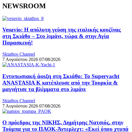
NEWSROOM
Vesuvio: Η απόλυτη γεύση της ιταλικής κουζίνας
στη Σκιάθο – Στο λιμάνι, τώρα & στην Αγία
Παρασκευή!
Skiathos Channel
7 Αυγούστου 2026
07/08/2026
Εντυπωσιακή άφιξη στη Σκιάθο: Το Superyacht
ANASTASIA K κατέπλευσε από την Τουρκία &
μαγνήτισε τα βλέμματα στο λιμάνι
Skiathos Channel
7 Αυγούστου 2026
07/08/2026
Ο πρόεδρος της ΝΙΚΗΣ, Δημήτρης Νατσιός, στην
Τούμπα για το ΠΑΟΚ-Άντερλεχτ: «Εκεί όπου χτυπά