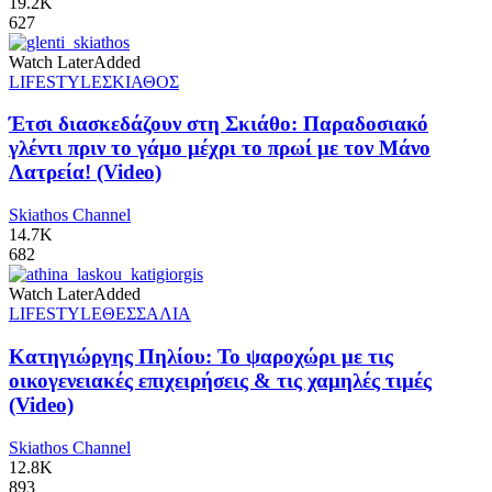
19.2K
627
Watch Later
Added
LIFESTYLE
ΣΚΙΑΘΟΣ
Έτσι διασκεδάζουν στη Σκιάθο: Παραδοσιακό
γλέντι πριν το γάμο μέχρι το πρωί με τον Μάνο
Λατρεία! (Video)
Skiathos Channel
14.7K
682
Watch Later
Added
LIFESTYLE
ΘΕΣΣΑΛΙΑ
Κατηγιώργης Πηλίου: Το ψαροχώρι με τις
οικογενειακές επιχειρήσεις & τις χαμηλές τιμές
(Video)
Skiathos Channel
12.8K
893