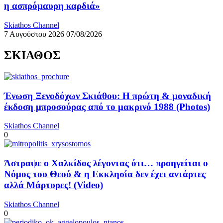
η ασπρόμαυρη καρδιά»
Skiathos Channel
7 Αυγούστου 2026
07/08/2026
ΣΚΙΑΘΟΣ
Ένωση Ξενοδόχων Σκιάθου: Η πρώτη & μοναδική
έκδοση μπροσούρας από το μακρινό 1988 (Photos)
Skiathos Channel
0
Άστραψε ο Χαλκίδος λέγοντας ότι… προηγείται ο
Νόμος του Θεού & η Εκκλησία δεν έχει αντάρτες
αλλά Μάρτυρες! (Video)
Skiathos Channel
0