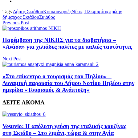
Tags
Δήμος Σκιάθου
Κουκουναριές
Νίκος Πλωμαρίτης
πρώην
δήμαρχος Σκιάθου
Σκιάθος
Previous Post
Παρέμβαση της ΝΙΚΗΣ για τα διαβατήρια –
«Ανάσα» για χιλιάδες πολίτες με παλιές ταυτότητες
Next Post
«Στο επίκεντρο ο τουρισμός του Πηλίου» –
Δυναμική παρουσία του Δήμου Νοτίου Πηλίου στην
ημερίδα «Τουρισμός & Ανάπτυξη»
ΔΕΙΤΕ ΑΚΟΜΑ
Vesuvio: Η απόλυτη γεύση της ιταλικής κουζίνας
στη Σκιάθο – Στο λιμάνι, τώρα & στην Αγία