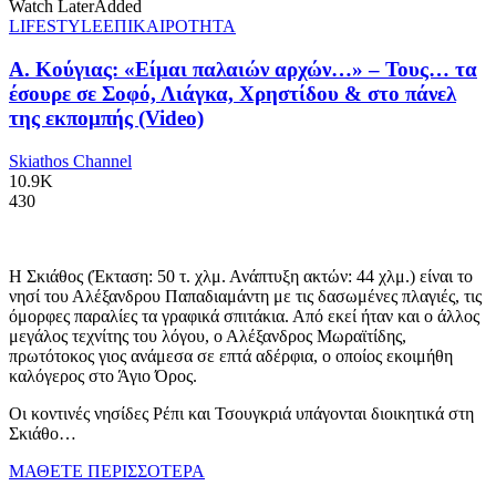
Watch Later
Added
LIFESTYLE
ΕΠΙΚΑΙΡΟΤΗΤΑ
Α. Κούγιας: «Είμαι παλαιών αρχών…» – Τους… τα
έσουρε σε Σοφό, Λιάγκα, Χρηστίδου & στο πάνελ
της εκπομπής (Video)
Skiathos Channel
10.9K
430
Η Σκιάθος (Έκταση: 50 τ. χλμ. Ανάπτυξη ακτών: 44 χλμ.) είναι το
νησί του Αλέξανδρου Παπαδιαμάντη με τις δασωμένες πλαγιές, τις
όμορφες παραλίες τα γραφικά σπιτάκια. Από εκεί ήταν και ο άλλος
μεγάλος τεχνίτης του λόγου, ο Αλέξανδρος Μωραϊτίδης,
πρωτότοκος γιος ανάμεσα σε επτά αδέρφια, ο οποίος εκοιμήθη
καλόγερος στο Άγιο Όρος.
Οι κοντινές νησίδες Ρέπι και Τσουγκριά υπάγονται διοικητικά στη
Σκιάθο…
ΜΑΘΕΤΕ ΠΕΡΙΣΣΟΤΕΡΑ