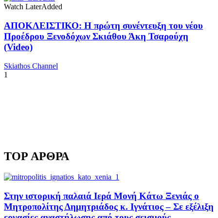
Watch Later
Added
ΑΠΟΚΛΕΙΣΤΙΚΟ: Η πρώτη συνέντευξη του νέου
Προέδρου Ξενοδόχων Σκιάθου Άκη Τσαρούχη
(Video)
Skiathos Channel
1
TOP ΑΡΘΡΑ
Στην ιστορική παλαιά Ιερά Μονή Κάτω Ξενιάς ο
Μητροπολίτης Δημητριάδος κ. Ιγνάτιος – Σε εξέλιξη
εργασίες αναστήλωσης από τους σεισμούς