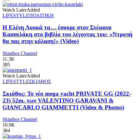
Watch Later
Added
LIFESTYLE
ΠΟΛΙΤΙΚΗ
Η Ελένη Λουκά τα… έσουρε στον Στέφανο
Κασσελάκη στο βιβλίο του λέγοντας του: «Ντροπή
θα πας στην κόλαση!» (Video)
Skiathos Channel
11.3K
385
Watch Later
Added
LIFESTYLE
ΣΚΙΑΘΟΣ
Σκιάθος: Το νέο mega yacht PRIVATE GG (2022-
23) 52m. των VALENTINO GARAVANI &
GIANCARLO GIAMMETTI (Video & Photos)
Skiathos Channel
10.9K
384