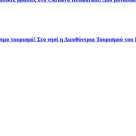
ιμο τουρισμό! Στο νησί η Διευθύντρια Τουρισμού του