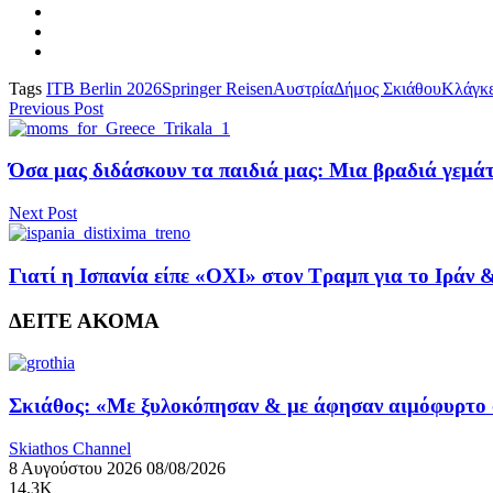
Tags
ITB Berlin 2026
Springer Reisen
Αυστρία
Δήμος Σκιάθου
Κλάγκ
Previous Post
Όσα μας διδάσκουν τα παιδιά μας: Μια βραδιά γεμά
Next Post
Γιατί η Ισπανία είπε «ΟΧΙ» στον Τραμπ για το Ιράν 
ΔΕΙΤΕ ΑΚΟΜΑ
Σκιάθος: «Με ξυλοκόπησαν & με άφησαν αιμόφυρτο σ
Skiathos Channel
8 Αυγούστου 2026
08/08/2026
14.3K