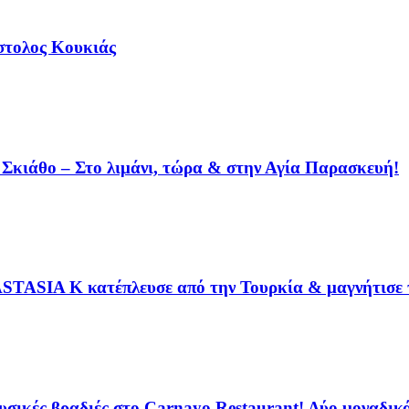
όστολος Κουκιάς
η Σκιάθο – Στο λιμάνι, τώρα & στην Αγία Παρασκευή!
STASIA K κατέπλευσε από την Τουρκία & μαγνήτισε τ
ικές βραδιές στο Carnayo Restaurant! Δύο μοναδικά 