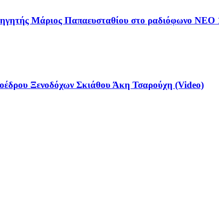
αθηγητής Μάριος Παπαευσταθίου στο ραδιόφωνο NEO 
έδρου Ξενοδόχων Σκιάθου Άκη Τσαρούχη (Video)