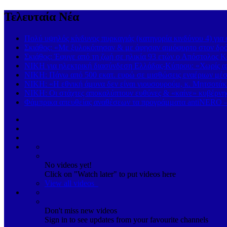
Τελευταία Νέα
Πολύ υψηλός κίνδυνος πυρκαγιάς (κατηγορία κινδύνου 4) γι
Σκιάθος: «Με ξυλοκόπησαν & με άφησαν αιμόφυρτο στον δρόμ
Σκιάθος: Έφυγε από τη ζωή σε ηλικία 93 ετών ο Απόστολος Κ
ΝΙΚΗ για ηλεκτρική διασύνδεση Ελλάδας-Κύπρου: «Χωρίς απ
ΝΙΚΗ: Πάνω από 500 εκατ. ευρώ σε μισθώσεις εναέριων μέσω
ΝΙΚΗ: «Η εθνική άμυνα δεν είναι γιουσουρούμ, κ. Μητσοτάκ
ΝΙΚΗ: Οι στάχτες αποκαλύπτουν ευθύνες & «καίνε» κυβέρ
Φάμπρικα απευθείας αναθέσεων τα προγράμματα antiNERO – 
No videos yet!
Click on "Watch later" to put videos here
View all videos
Don't miss new videos
Sign in to see updates from your favourite channels