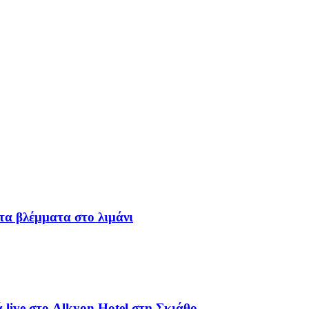
α βλέμματα στο λιμάνι
live στο Alkyon Hotel στη Σκιάθο