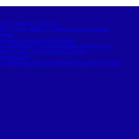
α σήμερα Σάββατο 8 Αυγούστου
ο» – Άγριος καβγάς με λοστάρια, μαχαίρια & σφυριά
ουκιάς
οτροπή, καμία συμφωνία δεν αρκεί»
ν πυρόσβεσης – Γιατί δεν αποκτήθηκε εθνικός στόλος;
η & κ. Δένδια» – Στο στόχαστρο τα Apache
νηση & ΔΕΔΔΗΕ
Η ΝΙΚΗ καταγγέλλει την κυβερνητική πολιτική για τα δάση