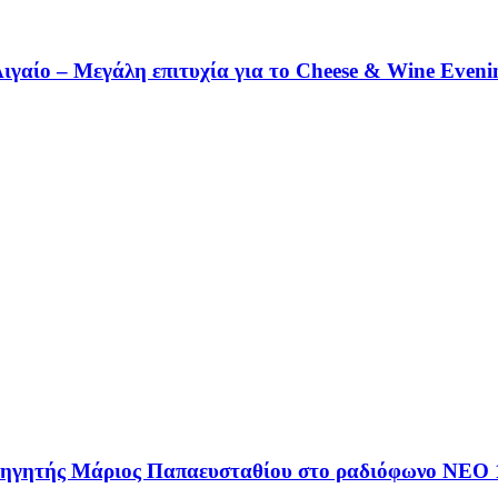
Αιγαίο – Μεγάλη επιτυχία για το Cheese & Wine Eveni
αθηγητής Μάριος Παπαευσταθίου στο ραδιόφωνο NEO 