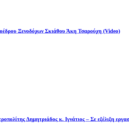
έδρου Ξενοδόχων Σκιάθου Άκη Τσαρούχη (Video)
οπολίτης Δημητριάδος κ. Ιγνάτιος – Σε εξέλιξη εργα