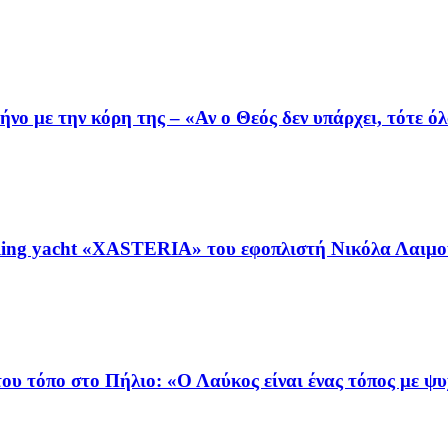
ο με την κόρη της – «Αν ο Θεός δεν υπάρχει, τότε όλ
ing yacht «XASTERIA» του εφοπλιστή Νικόλα Λαιμού
υ τόπο στο Πήλιο: «Ο Λαύκος είναι ένας τόπος με ψ