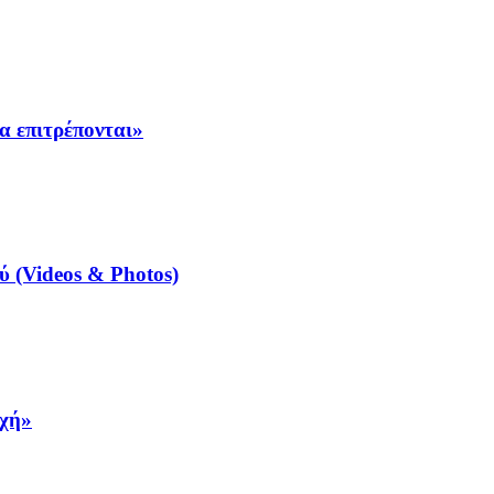
α επιτρέπονται»
 (Videos & Photos)
υχή»