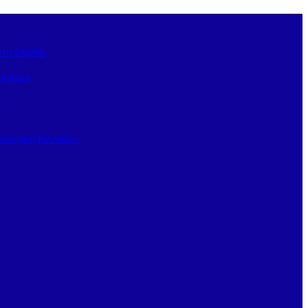
στη Σκιάθο
ν κόσμο
κολογική Κλινική»