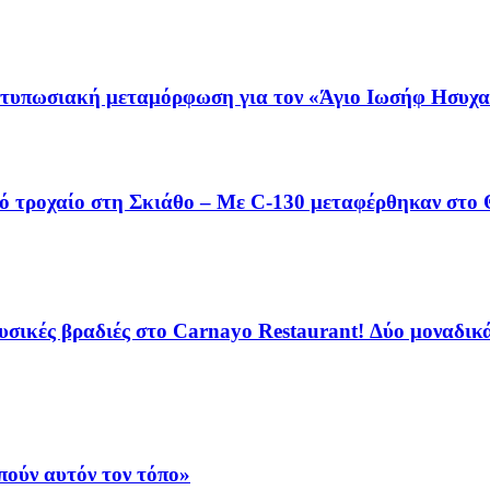
εντυπωσιακή μεταμόρφωση για τον «Άγιο Ιωσήφ Ησυχ
ό τροχαίο στη Σκιάθο – Με C-130 μεταφέρθηκαν στο Θ
ικές βραδιές στο Carnayo Restaurant! Δύο μοναδικά 
ούν αυτόν τον τόπο»