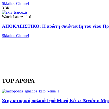
Skiathos Channel
3.3K
Watch Later
Added
ΑΠΟΚΛΕΙΣΤΙΚΟ: Η πρώτη συνέντευξη του νέου Προ
Skiathos Channel
1
TOP ΑΡΘΡΑ
Στην ιστορική παλαιά Ιερά Μονή Κάτω Ξενιάς ο Μητρ