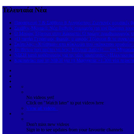
Τελευταία Νέα
Παρασκευή 7 & Σάββατο 8 Αυγούστου: Ζωντανές μουσικές βρα
Σκιάθος-Μονακό: Νέα διεθνής συμμαχία για τον βιώσιμο τουρ
Ο Μπόρις Τζόνσον στην Κάρυστο: Ο πρώην πρωθυπουργός της
«Ο πατήρ Γεράσιμος Φωκάς, ο μικρός Τζόσουα & το συγκλονι
Σκόπελος: «Χτύπημα» στο κύκλωμα του «κόκκινου χρυσού» 
Το βίντεο που πρέπει να δεις, Έλληνα: Διάλεξε… τον Μηταρά
ΝΙΚΗ κατά κυβέρνησης για τις νέες ταυτότητες: «Ηλεκτρονι
Καμπανάκι από τη ΝΙΚΗ για τη Μαγνησία: «1.300 νέα περιστα
No videos yet!
Click on "Watch later" to put videos here
View all videos
Don't miss new videos
Sign in to see updates from your favourite channels