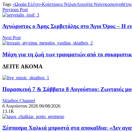
Tags
«Ωραία Ελένη»
Κρίστοφερ Νόλαν
Λουπίτα Νιόνγκο
σκηνοθέτης
Previous Post
Αγνώριστος ο Άρης Σερβετάλης στο Άγιο Όρος – Η 
Next Post
Μάχη για τη ζωή των τραυματιών από το σοκαριστικ
ΔΕΙΤΕ ΑΚΟΜΑ
Παρασκευή 7 & Σάββατο 8 Αυγούστου: Ζωντανές μουσ
Skiathos Channel
6 Αυγούστου 2026
06/08/2026
13.1K
Ξέσπασμα Χαλκιά μπροστά στα αποκαΐδια: «Δεν αγαπ