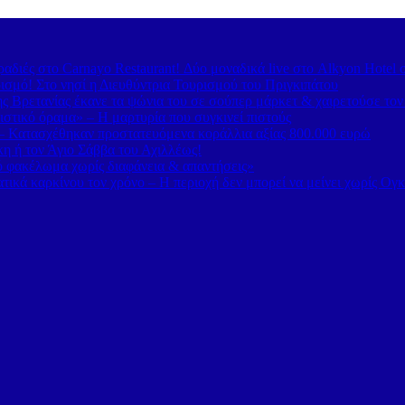
διές στο Carnayo Restaurant! Δύο μοναδικά live στο Alkyon Hotel 
ισμό! Στο νησί η Διευθύντρια Τουρισμού του Πριγκιπάτου
 Βρετανίας έκανε τα ψώνια του σε σούπερ μάρκετ & χαιρετούσε το
στικό όραμα» – Η μαρτυρία που συγκινεί πιστούς
– Κατασχέθηκαν προστατευόμενα κοράλλια αξίας 800.000 ευρώ
κη ή τον Άγιο Σάββα του Αχιλλέως!
κό φακέλωμα χωρίς διαφάνεια & απαντήσεις»
τικά καρκίνου τον χρόνο – Η περιοχή δεν μπορεί να μείνει χωρίς Ογ