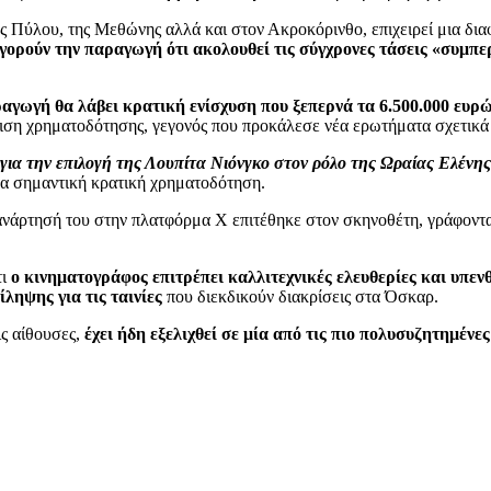
ης Πύλου, της Μεθώνης αλλά και στον Ακροκόρινθο, επιχειρεί μια δ
ηγορούν την παραγωγή ότι ακολουθεί τις σύγχρονες τάσεις «συμπ
αγωγή θα λάβει κρατική ενίσχυση που ξεπερνά τα 6.500.000 ευρ
ιση χρηματοδότησης, γεγονός που προκάλεσε νέα ερωτήματα σχετικά 
 για την επιλογή της Λουπίτα Νιόνγκο στον ρόλο της Ωραίας Ελένης
λα σημαντική κρατική χρηματοδότηση.
ανάρτησή του στην πλατφόρμα Χ επιτέθηκε στον σκηνοθέτη, γράφοντ
τι
ο κινηματογράφος επιτρέπει καλλιτεχνικές ελευθερίες και υπενθ
ληψης για τις ταινίες
που διεκδικούν διακρίσεις στα Όσκαρ.
ις αίθουσες,
έχει ήδη εξελιχθεί σε μία από τις πιο πολυσυζητημέν