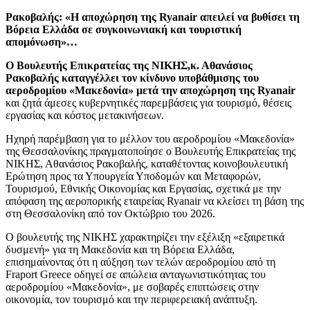
Ρακοβαλής: «Η αποχώρηση της Ryanair απειλεί να βυθίσει τη
Βόρεια Ελλάδα σε συγκοινωνιακή και τουριστική
απομόνωση»…
Ο Βουλευτής Επικρατείας της ΝΙΚΗΣ,κ. Αθανάσιος
Ρακοβαλής καταγγέλλει τον κίνδυνο υποβάθμισης του
αεροδρομίου «Μακεδονία» μετά την αποχώρηση της Ryanair
και ζητά άμεσες κυβερνητικές παρεμβάσεις για τουρισμό, θέσεις
εργασίας και κόστος μετακινήσεων.
Ηχηρή παρέμβαση για το μέλλον του αεροδρομίου «Μακεδονία»
της Θεσσαλονίκης πραγματοποίησε ο Βουλευτής Επικρατείας της
ΝΙΚΗΣ, Αθανάσιος Ρακοβαλής, καταθέτοντας κοινοβουλευτική
Ερώτηση προς τα Υπουργεία Υποδομών και Μεταφορών,
Τουρισμού, Εθνικής Οικονομίας και Εργασίας, σχετικά με την
απόφαση της αεροπορικής εταιρείας Ryanair να κλείσει τη βάση της
στη Θεσσαλονίκη από τον Οκτώβριο του 2026.
Ο βουλευτής της ΝΙΚΗΣ χαρακτηρίζει την εξέλιξη «εξαιρετικά
δυσμενή» για τη Μακεδονία και τη Βόρεια Ελλάδα,
επισημαίνοντας ότι η αύξηση των τελών αεροδρομίου από τη
Fraport Greece οδηγεί σε απώλεια ανταγωνιστικότητας του
αεροδρομίου «Μακεδονία», με σοβαρές επιπτώσεις στην
οικονομία, τον τουρισμό και την περιφερειακή ανάπτυξη.