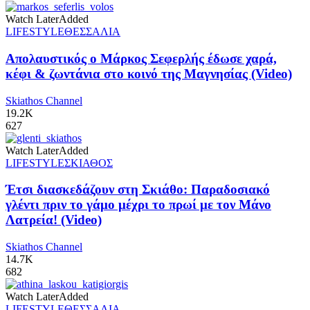
Watch Later
Added
LIFESTYLE
ΘΕΣΣΑΛΙΑ
Απολαυστικός ο Μάρκος Σεφερλής έδωσε χαρά,
κέφι & ζωντάνια στο κοινό της Μαγνησίας (Video)
Skiathos Channel
19.2K
627
Watch Later
Added
LIFESTYLE
ΣΚΙΑΘΟΣ
Έτσι διασκεδάζουν στη Σκιάθο: Παραδοσιακό
γλέντι πριν το γάμο μέχρι το πρωί με τον Μάνο
Λατρεία! (Video)
Skiathos Channel
14.7K
682
Watch Later
Added
LIFESTYLE
ΘΕΣΣΑΛΙΑ