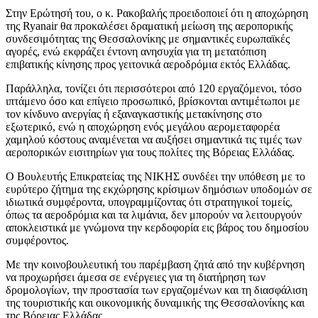
Στην Ερώτησή του, ο κ. Ρακοβαλής προειδοποιεί ότι η αποχώρηση
της Ryanair θα προκαλέσει δραματική μείωση της αεροπορικής
συνδεσιμότητας της Θεσσαλονίκης με σημαντικές ευρωπαϊκές
αγορές, ενώ εκφράζει έντονη ανησυχία για τη μετατόπιση
επιβατικής κίνησης προς γειτονικά αεροδρόμια εκτός Ελλάδας.
Παράλληλα, τονίζει ότι περισσότεροι από 120 εργαζόμενοι, τόσο
ιπτάμενο όσο και επίγειο προσωπικό, βρίσκονται αντιμέτωποι με
τον κίνδυνο ανεργίας ή εξαναγκαστικής μετακίνησης στο
εξωτερικό, ενώ η αποχώρηση ενός μεγάλου αερομεταφορέα
χαμηλού κόστους αναμένεται να αυξήσει σημαντικά τις τιμές των
αεροπορικών εισιτηρίων για τους πολίτες της Βόρειας Ελλάδας.
Ο Βουλευτής Επικρατείας της ΝΙΚΗΣ συνδέει την υπόθεση με το
ευρύτερο ζήτημα της εκχώρησης κρίσιμων δημόσιων υποδομών σε
ιδιωτικά συμφέροντα, υπογραμμίζοντας ότι στρατηγικοί τομείς,
όπως τα αεροδρόμια και τα λιμάνια, δεν μπορούν να λειτουργούν
αποκλειστικά με γνώμονα την κερδοφορία εις βάρος του δημοσίου
συμφέροντος.
Με την κοινοβουλευτική του παρέμβαση ζητά από την κυβέρνηση
να προχωρήσει άμεσα σε ενέργειες για τη διατήρηση των
δρομολογίων, την προστασία των εργαζομένων και τη διασφάλιση
της τουριστικής και οικονομικής δυναμικής της Θεσσαλονίκης και
της Βόρειας Ελλάδας…