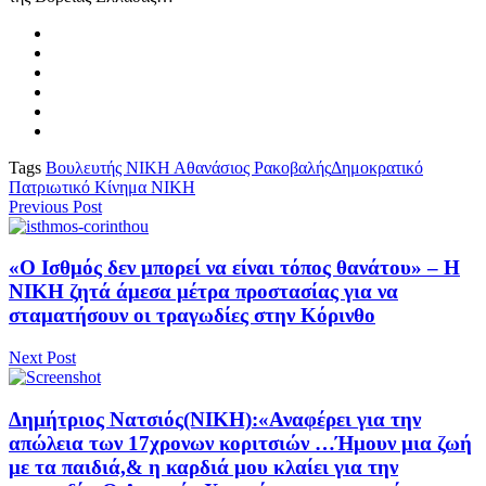
Tags
Βουλευτής ΝΙΚΗ Αθανάσιος Ρακοβαλής
Δημοκρατικό
Πατριωτικό Κίνημα ΝΙΚΗ
Previous Post
«Ο Ισθμός δεν μπορεί να είναι τόπος θανάτου» – Η
ΝΙΚΗ ζητά άμεσα μέτρα προστασίας για να
σταματήσουν οι τραγωδίες στην Κόρινθο
Next Post
Δημήτριος Νατσιός(ΝΙΚΗ):«Αναφέρει για την
απώλεια των 17χρονων κοριτσιών …Ήμουν μια ζωή
με τα παιδιά,& η καρδιά μου κλαίει για την