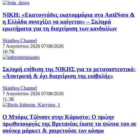
ΝΙΚΗ: «Εκατοντάδες εκατομμύρια στο AntiNero &
η Ελλάδα συνεχίζει να καίγεται» – Σκληρά
ερωτήματα για τη διαχείριση των κονδυλίων
Skiathos Channel
7 Αυγούστου 2026
07/08/2026
10.7K
Σκληρή επίθεση της ΝΙΚΗΣ για το μεταναστευτικό:
«Αποτροπή & όχι διαχείριση της εισβολής»
Skiathos Channel
7 Αυγούστου 2026
07/08/2026
11.3K
Ο Μπόρις Τζόνσον στην Κάρυστο: Ο πρώην
πρωθυπουργός της Βρετανίας έκανε τα ψώνια του σε
σούπερ μάρκετ & χαιρετούσε τον κόσμο