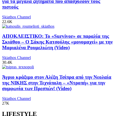
για τα μεγάλα ζητήματα που απασχολούν τους
πιστούς
Skiathos Channel
22.6K
ΑΠΟΚΛΕΙΣΤΙΚΟ: Το «Survivor» σε παραλία της
Σκιάθου – Ο Σάκης Κατσούλης «μονομαχεί» με την
Μαριαλένα Ρουμελιώτη (Video)
Skiathos Channel
30.4K
Άγριο κράξιμο στον Αλέξη Τσίπρα από την Νεολαία
της ΝΙΚΗΣ στην Τεχνόπολη – «Ντροπή» για την
συμφωνία των Πρεσπών! (Video)
Skiathos Channel
27K
LIFESTYLE