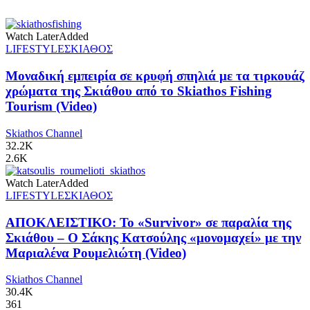
Watch Later
Added
LIFESTYLE
ΣΚΙΑΘΟΣ
Μοναδική εμπειρία σε κρυφή σπηλιά με τα τιρκουάζ
χρώματα της Σκιάθου από το Skiathos Fishing
Tourism (Video)
Skiathos Channel
32.2K
2.6K
Watch Later
Added
LIFESTYLE
ΣΚΙΑΘΟΣ
ΑΠΟΚΛΕΙΣΤΙΚΟ: Το «Survivor» σε παραλία της
Σκιάθου – Ο Σάκης Κατσούλης «μονομαχεί» με την
Μαριαλένα Ρουμελιώτη (Video)
Skiathos Channel
30.4K
361