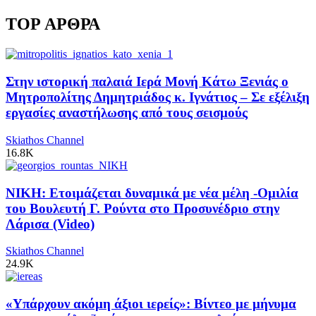
TOP ΑΡΘΡΑ
Στην ιστορική παλαιά Ιερά Μονή Κάτω Ξενιάς ο
Μητροπολίτης Δημητριάδος κ. Ιγνάτιος – Σε εξέλιξη
εργασίες αναστήλωσης από τους σεισμούς
Skiathos Channel
16.8K
ΝΙΚΗ: Ετοιμάζεται δυναμικά με νέα μέλη -Ομιλία
του Βουλευτή Γ. Ρούντα στο Προσυνέδριο στην
Λάρισα (Video)
Skiathos Channel
24.9K
«Υπάρχουν ακόμη άξιοι ιερείς»: Βίντεο με μήνυμα