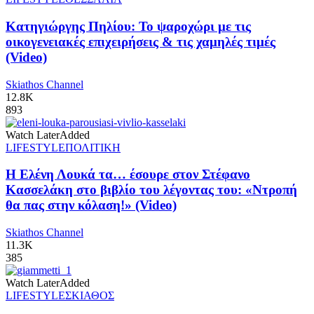
Κατηγιώργης Πηλίου: Το ψαροχώρι με τις
οικογενειακές επιχειρήσεις & τις χαμηλές τιμές
(Video)
Skiathos Channel
12.8K
893
Watch Later
Added
LIFESTYLE
ΠΟΛΙΤΙΚΗ
Η Ελένη Λουκά τα… έσουρε στον Στέφανο
Κασσελάκη στο βιβλίο του λέγοντας του: «Ντροπή
θα πας στην κόλαση!» (Video)
Skiathos Channel
11.3K
385
Watch Later
Added
LIFESTYLE
ΣΚΙΑΘΟΣ