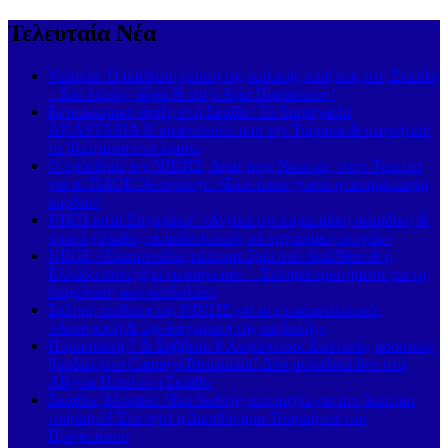
Τελευταία Νέα
Vesuvio: Η απόλυτη γεύση της ιταλικής κουζίνας στη Σκιάθο
– Στο λιμάνι, τώρα & στην Αγία Παρασκευή!
Εντυπωσιακή άφιξη στη Σκιάθο: Το Superyacht
ANASTASIA K κατέπλευσε από την Τουρκία & μαγνήτισε
τα βλέμματα στο λιμάνι
Ο πρόεδρος της ΝΙΚΗΣ, Δημήτρης Νατσιός, στην Τούμπα
για το ΠΑΟΚ-Άντερλεχτ: «Εκεί όπου χτυπά η ασπρόμαυρη
καρδιά»
ΝΙΚΗ κατά Ζαχαράκη: «Αγνοεί την ευρωπαϊκή καταδίκη &
κρατά χιλιάδες εκπαιδευτικούς σε εργασιακή ομηρία»
ΝΙΚΗ: «Εκατοντάδες εκατομμύρια στο AntiNero & η
Ελλάδα συνεχίζει να καίγεται» – Σκληρά ερωτήματα για τη
διαχείριση των κονδυλίων
Σκληρή επίθεση της ΝΙΚΗΣ για το μεταναστευτικό:
«Αποτροπή & όχι διαχείριση της εισβολής»
Παρασκευή 7 & Σάββατο 8 Αυγούστου: Ζωντανές μουσικές
βραδιές στο Carnayo Restaurant! Δύο μοναδικά live στο
Alkyon Hotel στη Σκιάθο
Σκιάθος-Μονακό: Νέα διεθνής συμμαχία για τον βιώσιμο
τουρισμό! Στο νησί η Διευθύντρια Τουρισμού του
Πριγκιπάτου