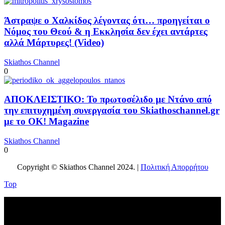
Άστραψε ο Χαλκίδος λέγοντας ότι… προηγείται ο
Νόμος του Θεού & η Εκκλησία δεν έχει αντάρτες
αλλά Μάρτυρες! (Video)
Skiathos Channel
0
ΑΠΟΚΛΕΙΣΤΙΚΟ: Το πρωτοσέλιδο με Ντάνο από
την επιτυχημένη συνεργασία του Skiathoschannel.gr
με το OK! Magazine
Skiathos Channel
0
Copyright © Skiathos Channel 2024. |
Πολιτική Απορρήτου
Top