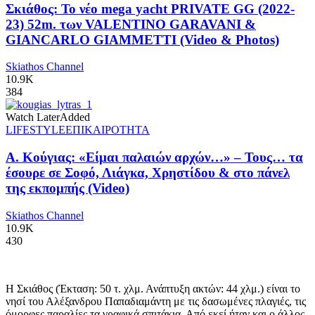
Σκιάθος: Το νέο mega yacht PRIVATE GG (2022-
23) 52m. των VALENTINO GARAVANI &
GIANCARLO GIAMMETTI (Video & Photos)
Skiathos Channel
10.9K
384
Watch Later
Added
LIFESTYLE
ΕΠΙΚΑΙΡΟΤΗΤΑ
Α. Κούγιας: «Είμαι παλαιών αρχών…» – Τους… τα
έσουρε σε Σοφό, Λιάγκα, Χρηστίδου & στο πάνελ
της εκπομπής (Video)
Skiathos Channel
10.9K
430
Η Σκιάθος (Έκταση: 50 τ. χλμ. Ανάπτυξη ακτών: 44 χλμ.) είναι το
νησί του Αλέξανδρου Παπαδιαμάντη με τις δασωμένες πλαγιές, τις
όμορφες παραλίες τα γραφικά σπιτάκια. Από εκεί ήταν και ο άλλος