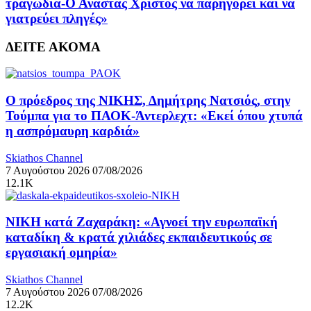
τραγωδία-Ο Αναστάς Χριστός να παρηγορεί και να
γιατρεύει πληγές»
ΔΕΙΤΕ ΑΚΟΜΑ
Ο πρόεδρος της ΝΙΚΗΣ, Δημήτρης Νατσιός, στην
Τούμπα για το ΠΑΟΚ-Άντερλεχτ: «Εκεί όπου χτυπά
η ασπρόμαυρη καρδιά»
Skiathos Channel
7 Αυγούστου 2026
07/08/2026
12.1K
ΝΙΚΗ κατά Ζαχαράκη: «Αγνοεί την ευρωπαϊκή
καταδίκη & κρατά χιλιάδες εκπαιδευτικούς σε
εργασιακή ομηρία»
Skiathos Channel
7 Αυγούστου 2026
07/08/2026
12.2K