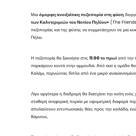
Μια
όμορφη ανοιξιάτικη πεζοπορία στη φύση
διοργ
των Καλντεριμιών του Νοτίου Πηλίου»
(The Friends
πεζοπορίας και της φύσης να συμμετάσχουν σε μια κυκ
Πήλιο.
Η πεζοπορία θα ξεκινήσει στις
11:00 το πρωί
από την π
παρκάρουν κοντά στην αμμουδιά. Από εκεί η ομάδα θα
Καλάμι, περνώντας δίπλα από ένα μικρό ανακαινισμένο
Λίγο αργότερα η διαδρομή θα διασχίσει την κοίτη ενός 
σταθερή ανηφορική πορεία με υψομετρική διαφορά πε
απολαύσουν εντυπωσιακές θέες προς την κοιλάδα, ενώ
θάμνους.