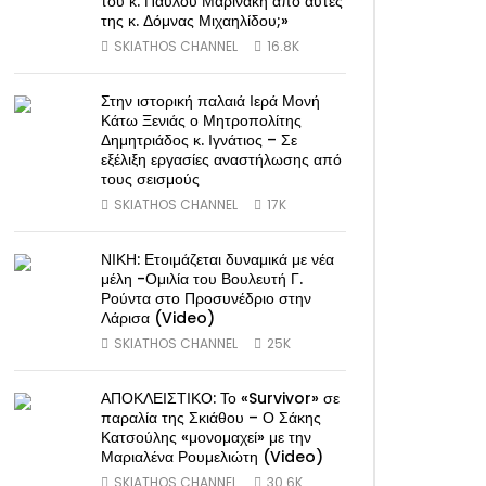
του κ. Παύλου Μαρινάκη από αυτές
της κ. Δόμνας Μιχαηλίδου;»
SKIATHOS CHANNEL
16.8K
Στην ιστορική παλαιά Ιερά Μονή
Κάτω Ξενιάς ο Μητροπολίτης
Δημητριάδος κ. Ιγνάτιος – Σε
εξέλιξη εργασίες αναστήλωσης από
τους σεισμούς
SKIATHOS CHANNEL
17K
ΝΙΚΗ: Ετοιμάζεται δυναμικά με νέα
μέλη -Ομιλία του Βουλευτή Γ.
Ρούντα στο Προσυνέδριο στην
Λάρισα (Video)
SKIATHOS CHANNEL
25K
ΑΠΟΚΛΕΙΣΤΙΚΟ: Το «Survivor» σε
παραλία της Σκιάθου – Ο Σάκης
Κατσούλης «μονομαχεί» με την
Μαριαλένα Ρουμελιώτη (Video)
SKIATHOS CHANNEL
30.6K