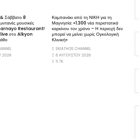
 & Σάββατο 8
Καμπανάκι από τη ΝΙΚΗ για τη
ωντανές μουσικές
Μαγνησία: «1.300 νέα περιστατικά
 Carnayo Restaurant!
καρκίνου τον χρόνο – Η περιοχή δεν
 live στο Alkyon
μπορεί να μείνει χωρίς Ογκολογική
ιάθο
Κλινική»
HANNEL
SKIATHOS CHANNEL
Υ 2026
6 ΑΥΓΟΎΣΤΟΥ 2026
11.7K