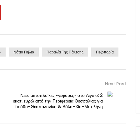
»
Νότιο Πήλιο
Παραλία Της Πάλτσης
Πεζοπορία
Next Post
Νέες ακτοπλοϊκές «γέφυρες» στο Αιγαίο: 2
εκατ. ευρώ από την Περιφέρεια Θεσσαλίας για
Σκιάθο–Θεσσαλονίκη & Βόλο–Χίο–Μυτιλήνη