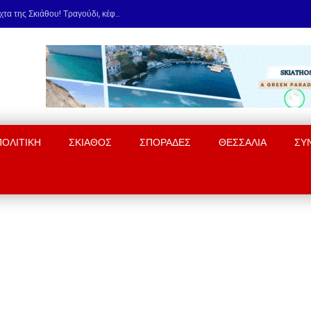
Ο Χαριτοδιπλωμένος… έβαλε φωτιά στη νύχτα της Σκιάθου! Τραγούδι, κέφι & εκλεκτή παρέα στο Carnayo
ΠΟΛΙΤΙΚΗ
ΣΚΙΑΘΟΣ
ΣΠΟΡΑΔΕΣ
ΘΕΣΣΑΛΙΑ
ΣΥ