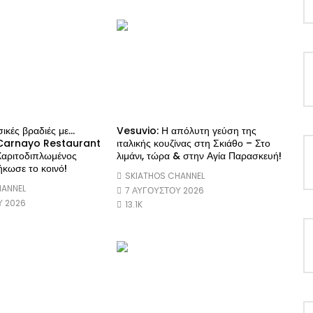
ικές βραδιές με…
Vesuvio: Η απόλυτη γεύση της
 Carnayo Restaurant
ιταλικής κουζίνας στη Σκιάθο – Στο
αριτοδιπλωμένος
λιμάνι, τώρα & στην Αγία Παρασκευή!
κωσε το κοινό!
SKIATHOS CHANNEL
HANNEL
7 ΑΥΓΟΎΣΤΟΥ 2026
Υ 2026
13.1K