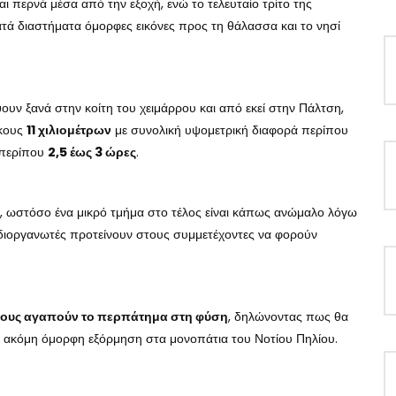
αι περνά μέσα από την εξοχή, ενώ το τελευταίο τρίτο της
τά διαστήματα όμορφες εικόνες προς τη θάλασσα και το νησί
ουν ξανά στην κοίτη του χειμάρρου και από εκεί στην Πάλτση,
ήκους
11 χιλιομέτρων
με συνολική υψομετρική διαφορά περίπου
ι περίπου
2,5 έως 3 ώρες
.
, ωστόσο ένα μικρό τμήμα στο τέλος είναι κάπως ανώμαλο λόγω
 διοργανωτές προτείνουν στους συμμετέχοντες να φορούν
σους αγαπούν το περπάτημα στη φύση
, δηλώνοντας πως θα
ια ακόμη όμορφη εξόρμηση στα μονοπάτια του Νοτίου Πηλίου.