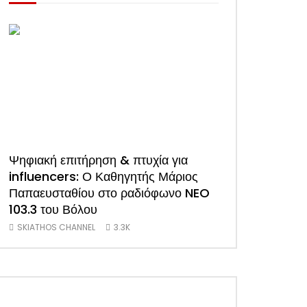
Ψηφιακή επιτήρηση & πτυχία για
ΑΠΟΚΛΕΙΣΤΙΚΟ
influencers: Ο Καθηγητής Μάριος
συνέντευξη του
Παπαευσταθίου στο ραδιόφωνο NEO
Ξενοδόχων Σκι
103.3 του Βόλου
(Video)
SKIATHOS CHANNEL
3.3K
SKIATHOS CHANNE