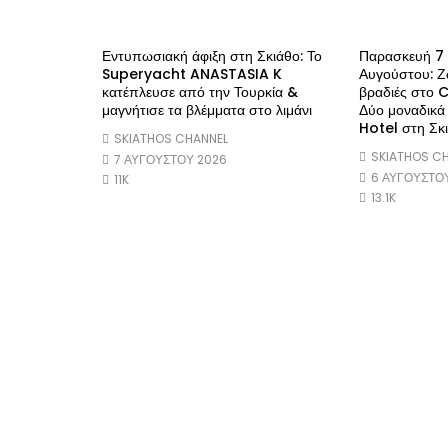
Εντυπωσιακή άφιξη στη Σκιάθο: Το
Παρασκευή 7
Superyacht ANASTASIA K
Αυγούστου: Ζ
κατέπλευσε από την Τουρκία &
βραδιές στο
μαγνήτισε τα βλέμματα στο λιμάνι
Δύο μοναδικά
Hotel στη Σκ
SKIATHOS CHANNEL
SKIATHOS C
7 ΑΥΓΟΎΣΤΟΥ 2026
6 ΑΥΓΟΎΣΤΟ
11K
13.1K