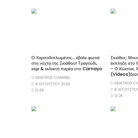
Ο Χαριτοδιπλωμένος… έβαλε φωτιά
Σκιάθος: Μουσ
στη νύχτα της Σκιάθου! Τραγούδι,
έκπληξη στο
κέφι & εκλεκτή παρέα στο Carnayo
– Ο Κώστας Χ
(Videos)ξεσή
SKIATHOS CHANNEL
SKIATHOS C
8 ΑΥΓΟΎΣΤΟΥ 2026
8 ΑΥΓΟΎΣΤΟ
12.6K
12.2K