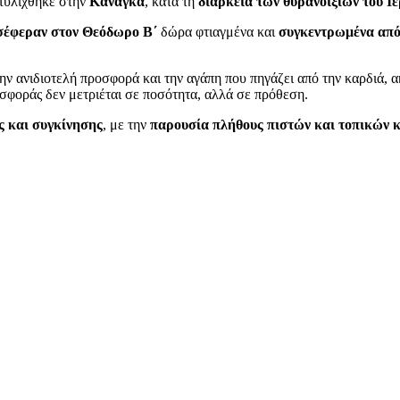
τυλίχθηκε στην
Κανάγκα
, κατά τη
διάρκεια των θυρανοιξίων του Ι
σέφεραν στον Θεόδωρο Β΄
δώρα φτιαγμένα και
συγκεντρωμένα από
την ανιδιοτελή προσφορά και την αγάπη που πηγάζει από την καρδιά, 
οσφοράς δεν μετριέται σε ποσότητα, αλλά σε πρόθεση.
ς και συγκίνησης
, με την
παρουσία πλήθους πιστών και τοπικών 