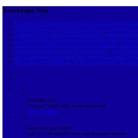
Τελευταία Νέα
Παρασκευή 7 & Σάββατο 8 Αυγούστου: Ζωντανές μουσικές βρα
Σκιάθος-Μονακό: Νέα διεθνής συμμαχία για τον βιώσιμο τουρ
Ο Μπόρις Τζόνσον στην Κάρυστο: Ο πρώην πρωθυπουργός της
«Ο πατήρ Γεράσιμος Φωκάς, ο μικρός Τζόσουα & το συγκλονι
Σκόπελος: «Χτύπημα» στο κύκλωμα του «κόκκινου χρυσού» 
Το βίντεο που πρέπει να δεις, Έλληνα: Διάλεξε… τον Μηταρά
ΝΙΚΗ κατά κυβέρνησης για τις νέες ταυτότητες: «Ηλεκτρονι
Καμπανάκι από τη ΝΙΚΗ για τη Μαγνησία: «1.300 νέα περιστα
No videos yet!
Click on "Watch later" to put videos here
View all videos
Don't miss new videos
Sign in to see updates from your favourite channels