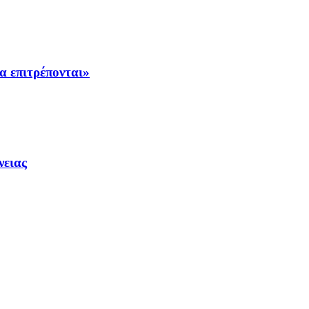
α επιτρέπονται»
νειας