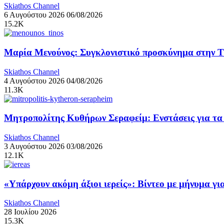
Skiathos Channel
6 Αυγούστου 2026
06/08/2026
15.2K
Μαρία Μενούνος: Συγκλονιστικό προσκύνημα στην Τήν
Skiathos Channel
4 Αυγούστου 2026
04/08/2026
11.3K
Μητροπολίτης Κυθήρων Σεραφείμ: Ενστάσεις για τα ν
Skiathos Channel
3 Αυγούστου 2026
03/08/2026
12.1K
«Υπάρχουν ακόμη άξιοι ιερείς»: Βίντεο με μήνυμα γ
Skiathos Channel
28 Ιουλίου 2026
15.3K