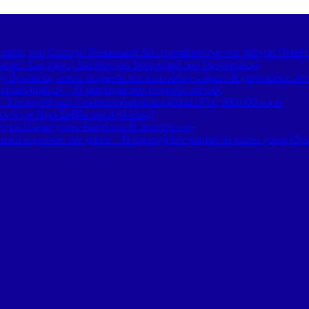
διές στο Carnayo Restaurant! Δύο μοναδικά live στο Alkyon Hotel 
ισμό! Στο νησί η Διευθύντρια Τουρισμού του Πριγκιπάτου
 Βρετανίας έκανε τα ψώνια του σε σούπερ μάρκετ & χαιρετούσε το
στικό όραμα» – Η μαρτυρία που συγκινεί πιστούς
– Κατασχέθηκαν προστατευόμενα κοράλλια αξίας 800.000 ευρώ
κη ή τον Άγιο Σάββα του Αχιλλέως!
κό φακέλωμα χωρίς διαφάνεια & απαντήσεις»
τικά καρκίνου τον χρόνο – Η περιοχή δεν μπορεί να μείνει χωρίς Ογ