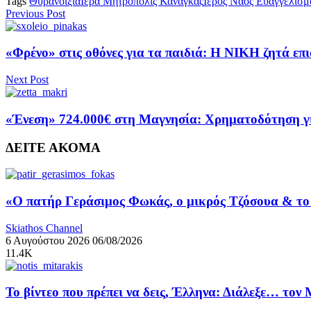
Tags
Θυρανοίξια
Ιερά Μητρόπολις Κανάγκας
Ιερός Ναός Ευαγγελισμ
Previous Post
«Φρένο» στις οθόνες για τα παιδιά: Η ΝΙΚΗ ζητά επ
Next Post
«Ένεση» 724.000€ στη Μαγνησία: Χρηματοδότηση γι
ΔΕΙΤΕ ΑΚΟΜΑ
«Ο πατήρ Γεράσιμος Φωκάς, ο μικρός Τζόσουα & το 
Skiathos Channel
6 Αυγούστου 2026
06/08/2026
11.4K
Το βίντεο που πρέπει να δεις, Έλληνα: Διάλεξε… τον