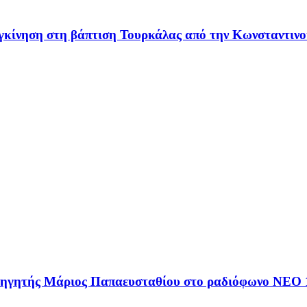
υγκίνηση στη βάπτιση Τουρκάλας από την Κωνσταντινο
αθηγητής Μάριος Παπαευσταθίου στο ραδιόφωνο NEO 