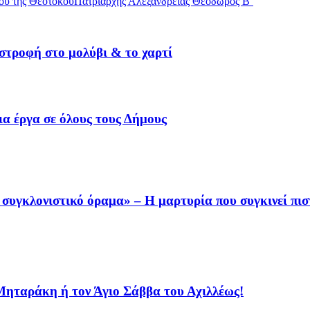
ού της Θεοτόκου
Πατριάρχης Αλεξανδρείας Θεόδωρος Β΄
ιστροφή στο μολύβι & το χαρτί
α έργα σε όλους τους Δήμους
συγκλονιστικό όραμα» – Η μαρτυρία που συγκινεί πισ
 Μηταράκη ή τον Άγιο Σάββα του Αχιλλέως!