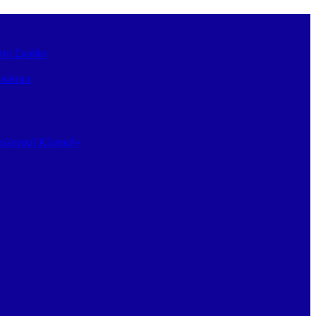
στη Σκιάθο
ν κόσμο
κολογική Κλινική»