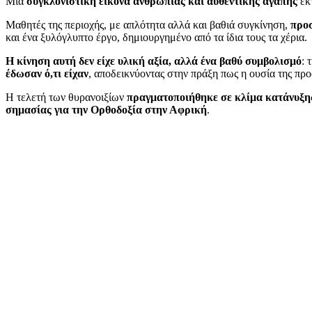
Μια
συγκλονιστική εικόνα ανθρωπιάς και αυθεντικής αγάπης
εκ
Μαθητές της περιοχής, με απλότητα αλλά και βαθιά συγκίνηση,
προ
και ένα ξυλόγλυπτο έργο, δημιουργημένο από τα ίδια τους τα χέρια.
Η κίνηση αυτή δεν είχε υλική αξία, αλλά ένα βαθύ συμβολισμό
: 
έδωσαν ό,τι είχαν
, αποδεικνύοντας στην πράξη πως η ουσία της πρ
Η τελετή των θυρανοιξίων
πραγματοποιήθηκε σε κλίμα κατάνυξη
σημασίας για την Ορθοδοξία στην Αφρική
.