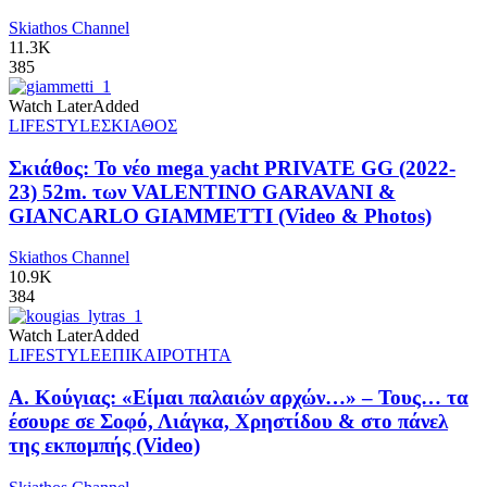
Skiathos Channel
11.3K
385
Watch Later
Added
LIFESTYLE
ΣΚΙΑΘΟΣ
Σκιάθος: Το νέο mega yacht PRIVATE GG (2022-
23) 52m. των VALENTINO GARAVANI &
GIANCARLO GIAMMETTI (Video & Photos)
Skiathos Channel
10.9K
384
Watch Later
Added
LIFESTYLE
ΕΠΙΚΑΙΡΟΤΗΤΑ
Α. Κούγιας: «Είμαι παλαιών αρχών…» – Τους… τα
έσουρε σε Σοφό, Λιάγκα, Χρηστίδου & στο πάνελ
της εκπομπής (Video)