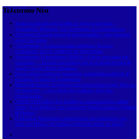
Τελευταία Νέα
Άγρια συμπλοκή στη Σκιάθο με πέντε συλλήψεις –
Τραυματίας 49χρονος, στο Αυτόφωρο οι εμπλεκόμενοι
Ξέσπασμα Χαλκιά μπροστά στα αποκαΐδια: «Δεν αγαπούν
αυτόν τον τόπο»
«Χριστιανός» ή επικοινωνιακό αφήγημα; Έντονες
αντιδράσεις για την υπόθεση της Βρετανίδας
Αποκάλυψη Τσιμπιδάρου (ΝΙΚΗ): «Έπεσε στη φάκα της
τσιμπίδας» – Σκληρή παρέμβαση για το μεταναστευτικό &
αιχμές για την εθνική ασφάλεια
Πολύ υψηλός κίνδυνος πυρκαγιάς (κατηγορία κινδύνου 4)
για αύριο Τετάρτη 05 Αυγούστου
Μαρία Μενούνος: Συγκλονιστικό προσκύνημα στην Τήνο με
την κόρη της – «Αν ο Θεός δεν υπάρχει, τότε όλα
επιτρέπονται»
ΑΠΟΚΛΕΙΣΤΙΚΟ: Στη Σκιάθο το υπερπολυτελές sailing
yacht «XASTERIA» του εφοπλιστή Νικόλα Λαιμού (Videos
& Photos)
Ο Μιχάλης Μητρούσης αποκαλύπτει τον αγαπημένο του
τόπο στο Πήλιο: «Ο Λαύκος είναι ένας τόπος με ψυχή»