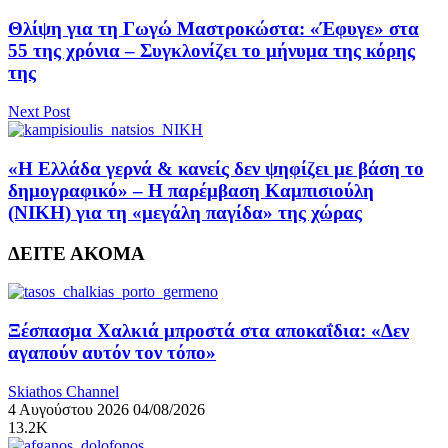
Θλίψη για τη Γωγώ Μαστροκώστα: «Έφυγε» στα
55 της χρόνια – Συγκλονίζει το μήνυμα της κόρης
της
Next Post
«Η Ελλάδα γερνά & κανείς δεν ψηφίζει με βάση το
δημογραφικό» – Η παρέμβαση Καμπισιούλη
(ΝΙΚΗ) για τη «μεγάλη παγίδα» της χώρας
ΔΕΙΤΕ ΑΚΟΜΑ
Ξέσπασμα Χαλκιά μπροστά στα αποκαΐδια: «Δεν
αγαπούν αυτόν τον τόπο»
Skiathos Channel
4 Αυγούστου 2026
04/08/2026
13.2K