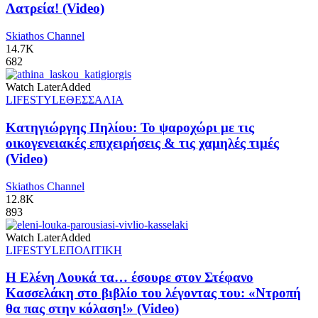
Λατρεία! (Video)
Skiathos Channel
14.7K
682
Watch Later
Added
LIFESTYLE
ΘΕΣΣΑΛΙΑ
Κατηγιώργης Πηλίου: Το ψαροχώρι με τις
οικογενειακές επιχειρήσεις & τις χαμηλές τιμές
(Video)
Skiathos Channel
12.8K
893
Watch Later
Added
LIFESTYLE
ΠΟΛΙΤΙΚΗ
Η Ελένη Λουκά τα… έσουρε στον Στέφανο
Κασσελάκη στο βιβλίο του λέγοντας του: «Ντροπή
θα πας στην κόλαση!» (Video)