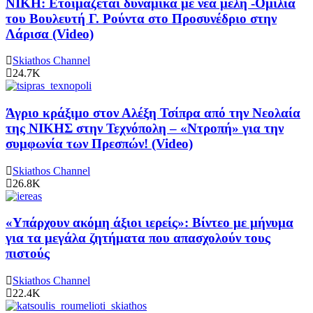
ΝΙΚΗ: Ετοιμάζεται δυναμικά με νέα μέλη -Ομιλία
του Βουλευτή Γ. Ρούντα στο Προσυνέδριο στην
Λάρισα (Video)
Skiathos Channel
24.7K
Άγριο κράξιμο στον Αλέξη Τσίπρα από την Νεολαία
της ΝΙΚΗΣ στην Τεχνόπολη – «Ντροπή» για την
συμφωνία των Πρεσπών! (Video)
Skiathos Channel
26.8K
«Υπάρχουν ακόμη άξιοι ιερείς»: Βίντεο με μήνυμα
για τα μεγάλα ζητήματα που απασχολούν τους
πιστούς
Skiathos Channel
22.4K