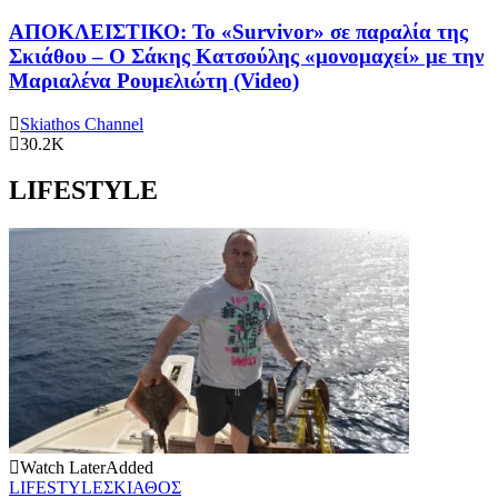
ΑΠΟΚΛΕΙΣΤΙΚΟ: Το «Survivor» σε παραλία της
Σκιάθου – Ο Σάκης Κατσούλης «μονομαχεί» με την
Μαριαλένα Ρουμελιώτη (Video)
Skiathos Channel
30.2K
LIFESTYLE
Watch Later
Added
LIFESTYLE
ΣΚΙΑΘΟΣ