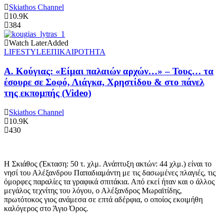
Skiathos Channel
10.9K
384
Watch Later
Added
LIFESTYLE
ΕΠΙΚΑΙΡΟΤΗΤΑ
Α. Κούγιας: «Είμαι παλαιών αρχών…» – Τους… τα
έσουρε σε Σοφό, Λιάγκα, Χρηστίδου & στο πάνελ
της εκπομπής (Video)
Skiathos Channel
10.9K
430
Η Σκιάθος (Έκταση: 50 τ. χλμ. Ανάπτυξη ακτών: 44 χλμ.) είναι το
νησί του Αλέξανδρου Παπαδιαμάντη με τις δασωμένες πλαγιές, τις
όμορφες παραλίες τα γραφικά σπιτάκια. Από εκεί ήταν και ο άλλος
μεγάλος τεχνίτης του λόγου, ο Αλέξανδρος Μωραϊτίδης,
πρωτότοκος γιος ανάμεσα σε επτά αδέρφια, ο οποίος εκοιμήθη
καλόγερος στο Άγιο Όρος.