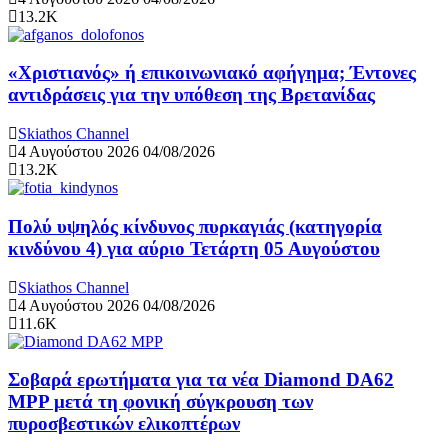
13.2K
«Χριστιανός» ή επικοινωνιακό αφήγημα; Έντονες
αντιδράσεις για την υπόθεση της Βρετανίδας
Skiathos Channel
4 Αυγούστου 2026
04/08/2026
13.2K
Πολύ υψηλός κίνδυνος πυρκαγιάς (κατηγορία
κινδύνου 4) για αύριο Τετάρτη 05 Αυγούστου
Skiathos Channel
4 Αυγούστου 2026
04/08/2026
11.6K
Σοβαρά ερωτήματα για τα νέα Diamond DA62
MPP μετά τη φονική σύγκρουση των
πυροσβεστικών ελικοπτέρων