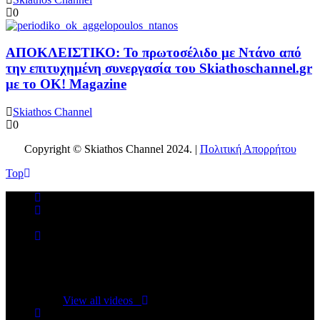
0
ΑΠΟΚΛΕΙΣΤΙΚΟ: Το πρωτοσέλιδο με Ντάνο από
την επιτυχημένη συνεργασία του Skiathoschannel.gr
με το OK! Magazine
Skiathos Channel
0
Copyright © Skiathos Channel 2024. |
Πολιτική Απορρήτου
Top
No videos yet!
Click on "Watch later" to put videos here
View all videos