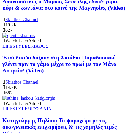
Απολαυστικός ο Μάρκος Σεφερλής έδωσε χαρά,
κέφι & ζωντάνια στο κοινό της Μαγνησίας (Video)
Skiathos Channel
19.2K
627
Watch Later
Added
LIFESTYLE
ΣΚΙΑΘΟΣ
Έτσι διασκεδάζουν στη Σκιάθο: Παραδοσιακό
γλέντι πριν το γάμο μέχρι το πρωί με τον Μάνο
Λατρεία! (Video)
Skiathos Channel
14.7K
682
Watch Later
Added
LIFESTYLE
ΘΕΣΣΑΛΙΑ
Κατηγιώργης Πηλίου: Το ψαροχώρι με τις
οικογενειακές επιχειρήσεις & τις χαμηλές τιμές