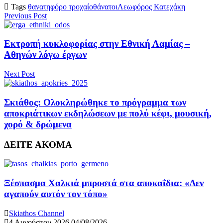
Tags
θανατηφόρο τροχαίο
θάνατοι
Λεωφόρος Κατεχάκη
Previous Post
Εκτροπή κυκλοφορίας στην Εθνική Λαμίας –
Αθηνών λόγω έργων
Next Post
Σκιάθος: Ολοκληρώθηκε το πρόγραμμα των
αποκριάτικων εκδηλώσεων με πολύ κέφι, μουσική,
χορό & δρώμενα
ΔΕΙΤΕ ΑΚΟΜΑ
Ξέσπασμα Χαλκιά μπροστά στα αποκαΐδια: «Δεν
αγαπούν αυτόν τον τόπο»
Skiathos Channel
4 Αυγούστου 2026
04/08/2026