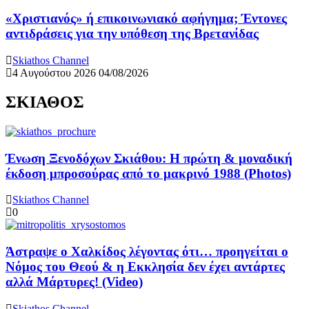
«Χριστιανός» ή επικοινωνιακό αφήγημα; Έντονες
αντιδράσεις για την υπόθεση της Βρετανίδας
Skiathos Channel
4 Αυγούστου 2026
04/08/2026
ΣΚΙΑΘΟΣ
Ένωση Ξενοδόχων Σκιάθου: Η πρώτη & μοναδική
έκδοση μπροσούρας από το μακρινό 1988 (Photos)
Skiathos Channel
0
Άστραψε ο Χαλκίδος λέγοντας ότι… προηγείται ο
Νόμος του Θεού & η Εκκλησία δεν έχει αντάρτες
αλλά Μάρτυρες! (Video)
Skiathos Channel