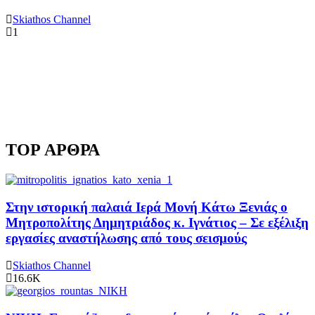
Skiathos Channel
1
TOP ΑΡΘΡΑ
Στην ιστορική παλαιά Ιερά Μονή Κάτω Ξενιάς ο
Μητροπολίτης Δημητριάδος κ. Ιγνάτιος – Σε εξέλιξη
εργασίες αναστήλωσης από τους σεισμούς
Skiathos Channel
16.6K