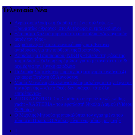
Τελευταία Νέα
Άγρια συμπλοκή στη Σκιάθο με πέντε συλλήψεις –
Τραυματίας 49χρονος, στο Αυτόφωρο οι εμπλεκόμενοι
Ξέσπασμα Χαλκιά μπροστά στα αποκαΐδια: «Δεν αγαπούν
αυτόν τον τόπο»
«Χριστιανός» ή επικοινωνιακό αφήγημα; Έντονες
αντιδράσεις για την υπόθεση της Βρετανίδας
Αποκάλυψη Τσιμπιδάρου (ΝΙΚΗ): «Έπεσε στη φάκα της
τσιμπίδας» – Σκληρή παρέμβαση για το μεταναστευτικό &
αιχμές για την εθνική ασφάλεια
Πολύ υψηλός κίνδυνος πυρκαγιάς (κατηγορία κινδύνου 4)
για αύριο Τετάρτη 05 Αυγούστου
Μαρία Μενούνος: Συγκλονιστικό προσκύνημα στην Τήνο με
την κόρη της – «Αν ο Θεός δεν υπάρχει, τότε όλα
επιτρέπονται»
ΑΠΟΚΛΕΙΣΤΙΚΟ: Στη Σκιάθο το υπερπολυτελές sailing
yacht «XASTERIA» του εφοπλιστή Νικόλα Λαιμού (Videos
& Photos)
Ο Μιχάλης Μητρούσης αποκαλύπτει τον αγαπημένο του
τόπο στο Πήλιο: «Ο Λαύκος είναι ένας τόπος με ψυχή»