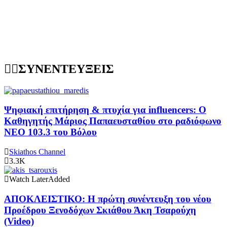
ΣΥΝΕΝΤΕΥΞΕΙΣ
Ψηφιακή επιτήρηση & πτυχία για influencers: Ο
Καθηγητής Μάριος Παπαευσταθίου στο ραδιόφωνο
NEO 103.3 του Βόλου
Skiathos Channel
3.3K
Watch Later
Added
ΑΠΟΚΛΕΙΣΤΙΚΟ: Η πρώτη συνέντευξη του νέου
Προέδρου Ξενοδόχων Σκιάθου Άκη Τσαρούχη
(Video)