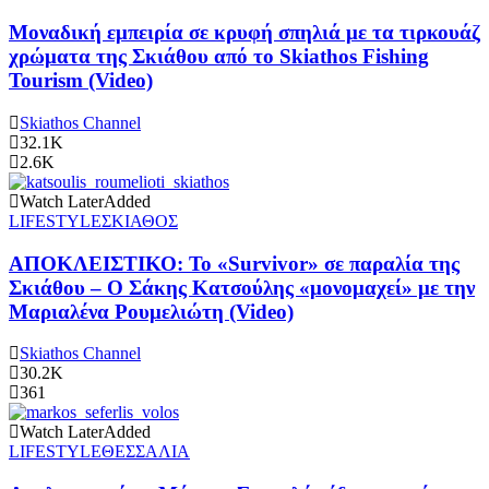
Μοναδική εμπειρία σε κρυφή σπηλιά με τα τιρκουάζ
χρώματα της Σκιάθου από το Skiathos Fishing
Tourism (Video)
Skiathos Channel
32.1K
2.6K
Watch Later
Added
LIFESTYLE
ΣΚΙΑΘΟΣ
ΑΠΟΚΛΕΙΣΤΙΚΟ: Το «Survivor» σε παραλία της
Σκιάθου – Ο Σάκης Κατσούλης «μονομαχεί» με την
Μαριαλένα Ρουμελιώτη (Video)
Skiathos Channel
30.2K
361
Watch Later
Added
LIFESTYLE
ΘΕΣΣΑΛΙΑ