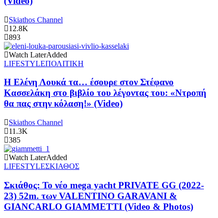
(Video)
Skiathos Channel
12.8K
893
Watch Later
Added
LIFESTYLE
ΠΟΛΙΤΙΚΗ
Η Ελένη Λουκά τα… έσουρε στον Στέφανο
Κασσελάκη στο βιβλίο του λέγοντας του: «Ντροπή
θα πας στην κόλαση!» (Video)
Skiathos Channel
11.3K
385
Watch Later
Added
LIFESTYLE
ΣΚΙΑΘΟΣ
Σκιάθος: Το νέο mega yacht PRIVATE GG (2022-
23) 52m. των VALENTINO GARAVANI &
GIANCARLO GIAMMETTI (Video & Photos)