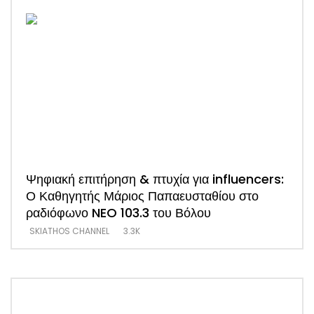
Ψηφιακή επιτήρηση & πτυχία για influencers:
ΑΠΟ
Ο Καθηγητής Μάριος Παπαευσταθίου στο
νέο
ραδιόφωνο NEO 103.3 του Βόλου
Τσα
SKIATHOS CHANNEL
3.3K
SKI