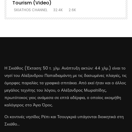
Tourism (Video)
SKIATHOS CHANNEL
32.4K
2.6K
Η Σκιάθος (Έκταση: 50 τ. χλμ. Ανάπτυξη ακτών: 44 χλμ.) είναι το
νησί του Αλέξανδρου Παπαδιαμάντη με τις δασωμένες πλαγιές, τις
όμορφες παραλίες τα γραφικά σπιτάκια. Από εκεί ήταν και ο άλλος
μεγάλος τεχνίτης του λόγου, ο Αλέξανδρος Μωραϊτίδης,
πρωτότοκος γιος ανάμεσα σε επτά αδέρφια, ο οποίος εκοιμήθη
καλόγερος στο Άγιο Όρος.
Οι κοντινές νησίδες Ρέπι και Τσουγκριά υπάγονται διοικητικά στη
Σκιάθο…