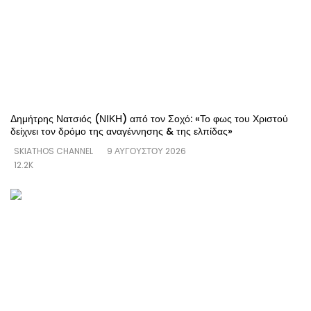
Δημήτρης Νατσιός (ΝΙΚΗ) από τον Σοχό: «Το φως του Χριστού
δείχνει τον δρόμο της αναγέννησης & της ελπίδας»
SKIATHOS CHANNEL
9 ΑΥΓΟΎΣΤΟΥ 2026
12.2K