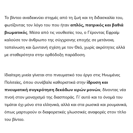
Το βίντεο αναδεικνύει στιγμές από τη ζωή και τη διδασκαλία του,
φωτίζοντας τον λόγο του που ήταν
απλός, πατρικός και βαθιά
βιωματικός
. Μέσα από τις νουθεσίες του, ο Γέροντας Εφραίμ
καλούσε τον άνθρωπο της σύγχρονης εποχής σε μετάνοια,
ταπείνωση και ζωντανή σχέση με τον Θεό, χωρίς ακρότητες αλλά
με σταθερότητα στην ορθόδοξη παράδοση.
Ιδιαίτερη μνεία γίνεται στο πνευματικό του έργο στις Ηνωμένες
Πολιτείες, όπου συνέβαλε καθοριστικά στην
ίδρυση και
πνευματική συγκρότηση δεκάδων ιερών μονών
, δίνοντας νέα
πνοή στον μοναχισμό της διασποράς. Γι’ αυτό και το όνομά του
τιμάται όχι μόνο στα ελληνικά, αλλά και στα ρωσικά και ρουμανικά,
όπως μαρτυρούν οι διαφορετικές γλωσσικές αναφορές στον τίτλο
του βίντεο.