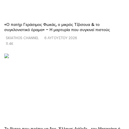
«Ο πατήρ Γεράσιμος Φωκάς, ο μικρός Τζόσουα & το
συγκλονιστικό όραμα» – Η μαρτυρία που συγκινεί πιστούς
SKIATHOS CHANNEL
6 ΑΥΓΟΎΣΤΟΥ 2026
11.4K
Το βίντεο που πρέπει να δεις, Έλληνα: Διάλεξε… τον Μηταράκη ή