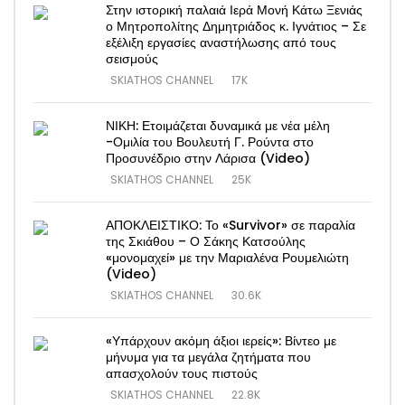
Στην ιστορική παλαιά Ιερά Μονή Κάτω Ξενιάς
ο Μητροπολίτης Δημητριάδος κ. Ιγνάτιος – Σε
εξέλιξη εργασίες αναστήλωσης από τους
σεισμούς
SKIATHOS CHANNEL
17K
ΝΙΚΗ: Ετοιμάζεται δυναμικά με νέα μέλη
-Ομιλία του Βουλευτή Γ. Ρούντα στο
Προσυνέδριο στην Λάρισα (Video)
SKIATHOS CHANNEL
25K
ΑΠΟΚΛΕΙΣΤΙΚΟ: Το «Survivor» σε παραλία
της Σκιάθου – Ο Σάκης Κατσούλης
«μονομαχεί» με την Μαριαλένα Ρουμελιώτη
(Video)
SKIATHOS CHANNEL
30.6K
«Υπάρχουν ακόμη άξιοι ιερείς»: Βίντεο με
μήνυμα για τα μεγάλα ζητήματα που
απασχολούν τους πιστούς
SKIATHOS CHANNEL
22.8K