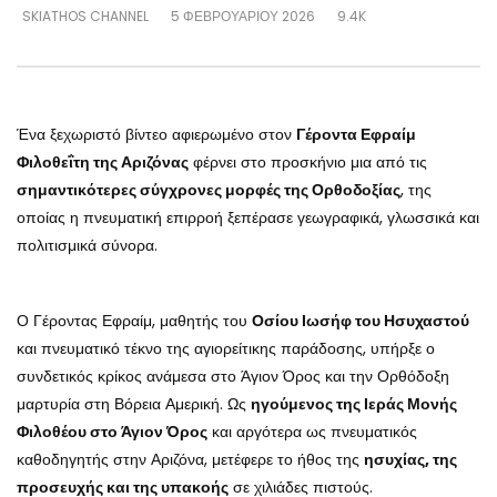
SKIATHOS CHANNEL
5 ΦΕΒΡΟΥΑΡΊΟΥ 2026
9.4K
Ένα ξεχωριστό βίντεο αφιερωμένο στον
Γέροντα Εφραίμ
Φιλοθεΐτη της Αριζόνας
φέρνει στο προσκήνιο μια από τις
σημαντικότερες σύγχρονες μορφές της Ορθοδοξίας
, της
οποίας η πνευματική επιρροή ξεπέρασε γεωγραφικά, γλωσσικά και
πολιτισμικά σύνορα.
Ο Γέροντας Εφραίμ, μαθητής του
Οσίου Ιωσήφ του Ησυχαστού
και πνευματικό τέκνο της αγιορείτικης παράδοσης, υπήρξε ο
συνδετικός κρίκος ανάμεσα στο Άγιον Όρος και την Ορθόδοξη
μαρτυρία στη Βόρεια Αμερική. Ως
ηγούμενος της Ιεράς Μονής
Φιλοθέου στο Άγιον Όρος
και αργότερα ως πνευματικός
καθοδηγητής στην Αριζόνα, μετέφερε το ήθος της
ησυχίας, της
προσευχής και της υπακοής
σε χιλιάδες πιστούς.