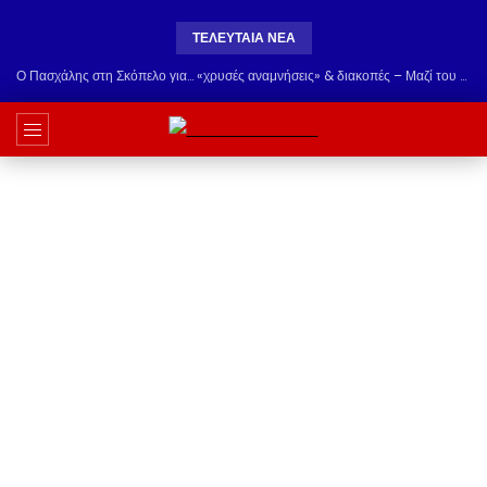
ΤΕΛΕΥΤΑΊΑ ΝΈΑ
Ο Πασχάλης στη Σκόπελο για… «χρυσές αναμνήσεις» & διακοπές – Μαζί του Πρόδρομος Καθηνιώτης & Χρήστος Παλαιολόγος!