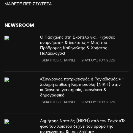
ΜΑΘΕΤΕ ΠΕΡΙΣΣΟΤΕΡΑ
NEWSROOM
Ο Πασχάλης στη Σκόπελο για… «χρυσές
αναμνήσεις» & διακοπές – Μαζί του
Πρόδρομος Καθηνιώτης & Χρήστος
Παλαιολόγος!
SKIATHOS CHANNEL
9 ΑΥΓΟΎΣΤΟΥ 2026
«Σύγχρονος πατριωτισμός ή Ραγιαδισμός;» –
Σκληρή επίθεση Καμπισιούλη (ΝΙΚΗ) στην
κυβέρνηση για σημαία, οικογένεια &
δημογραφικό
SKIATHOS CHANNEL
9 ΑΥΓΟΎΣΤΟΥ 2026
Δημήτρης Νατσιός (ΝΙΚΗ) από τον Σοχό: «Το
φως του Χριστού δείχνει τον δρόμο της
αναγέννησης & της ελπίδας»