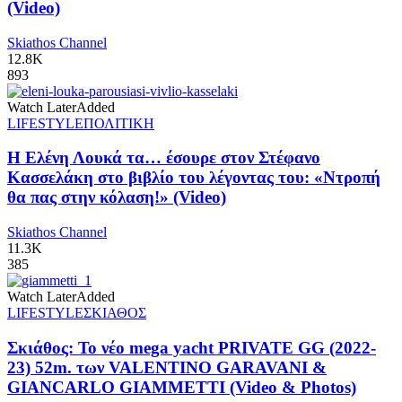
(Video)
Skiathos Channel
12.8K
893
Watch Later
Added
LIFESTYLE
ΠΟΛΙΤΙΚΗ
Η Ελένη Λουκά τα… έσουρε στον Στέφανο
Κασσελάκη στο βιβλίο του λέγοντας του: «Ντροπή
θα πας στην κόλαση!» (Video)
Skiathos Channel
11.3K
385
Watch Later
Added
LIFESTYLE
ΣΚΙΑΘΟΣ
Σκιάθος: Το νέο mega yacht PRIVATE GG (2022-
23) 52m. των VALENTINO GARAVANI &
GIANCARLO GIAMMETTI (Video & Photos)