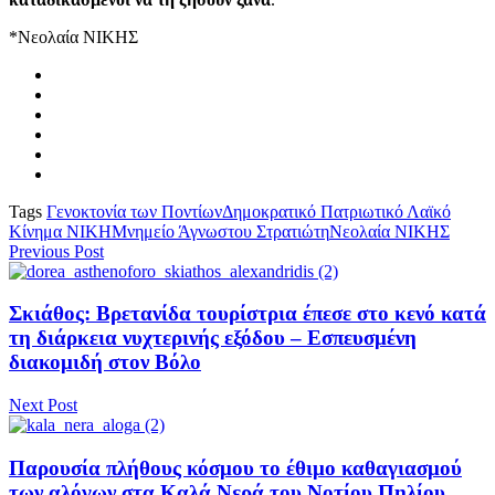
*Νεολαία ΝΙΚΗΣ
Tags
Γενοκτονία των Ποντίων
Δημοκρατικό Πατριωτικό Λαϊκό
Κίνημα ΝΙΚΗ
Μνημείο Άγνωστου Στρατιώτη
Νεολαία ΝΙΚΗΣ
Previous Post
Σκιάθος: Βρετανίδα τουρίστρια έπεσε στο κενό κατά
τη διάρκεια νυχτερινής εξόδου – Εσπευσμένη
διακομιδή στον Βόλο
Next Post
Παρουσία πλήθους κόσμου το έθιμο καθαγιασμού
των αλόγων στα Καλά Νερά του Νοτίου Πηλίου