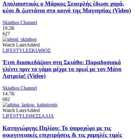
Απολαυστικός ο Μάρκος Σεφερλής έδωσε χαρά,
κέφι & ζωντάνια στο κοινό της Μαγνησίας (Video)
Skiathos Channel
19.2K
627
Watch Later
Added
LIFESTYLE
ΣΚΙΑΘΟΣ
Έτσι διασκεδάζουν στη Σκιάθο: Παραδοσιακό
γλέντι πριν το γάμο μέχρι το πρωί με τον Μάνο
Λατρεία! (Video)
Skiathos Channel
14.7K
682
Watch Later
Added
LIFESTYLE
ΘΕΣΣΑΛΙΑ
Κατηγιώργης Πηλίου: Το ψαροχώρι με τις
οικογενειακές επιχειρήσεις & τις χαμηλές τιμές