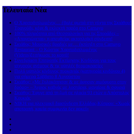
Τελευταία Νέα
Ο Χαριτοδιπλωμένος… έβαλε φωτιά στη νύχτα της Σκιάθου!
Τραγούδι, κέφι & εκλεκτή παρέα στο Carnayo
100% πληρότητα από Θεσσαλονίκη για τις Σποράδες –
«Απογειώνεται» η απευθείας ακτοπλοϊκή σύνδεση!
Σκιάθος: Μουσικές βραδιές με… έκπληξη στο Carnayo
Restaurant – Ο Κώστας Χαριτοδιπλωμένος
(Videos)ξεσήκωσε το κοινό!
Συνεδρίαση Επιτροπής Εκτίμησης Κινδύνου για τους
ισχυρούς ανέμους & τις υψηλές θερμοκρασίες
Πολύ υψηλός κίνδυνος πυρκαγιάς (κατηγορία κινδύνου 4)
για σήμερα Σάββατο 8 Αυγούστου
Σκιάθος: «Με ξυλοκόπησαν & με άφησαν αιμόφυρτο στον
δρόμο» – Άγριος καβγάς με λοστάρια, μαχαίρια & σφυριά
Σκιάθος: Έφυγε από τη ζωή σε ηλικία 93 ετών ο Απόστολος
Κουκιάς
ΝΙΚΗ για ηλεκτρική διασύνδεση Ελλάδας-Κύπρου: «Χωρίς
αποτροπή, καμία συμφωνία δεν αρκεί»