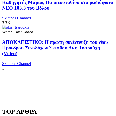
Καθηγητής Μάριος Παπαευσταθίου στο ραδιόφωνο
NEO 103.3 του Βόλου
Skiathos Channel
3.3K
Watch Later
Added
ΑΠΟΚΛΕΙΣΤΙΚΟ: Η πρώτη συνέντευξη του νέου
Προέδρου Ξενοδόχων Σκιάθου Άκη Τσαρούχη
(Video)
Skiathos Channel
1
TOP ΑΡΘΡΑ