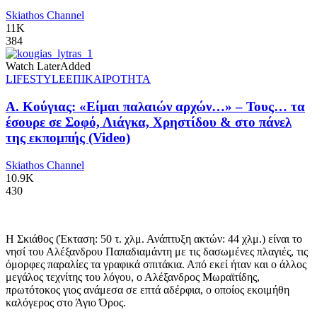
Skiathos Channel
11K
384
Watch Later
Added
LIFESTYLE
ΕΠΙΚΑΙΡΟΤΗΤΑ
Α. Κούγιας: «Είμαι παλαιών αρχών…» – Τους… τα
έσουρε σε Σοφό, Λιάγκα, Χρηστίδου & στο πάνελ
της εκπομπής (Video)
Skiathos Channel
10.9K
430
Η Σκιάθος (Έκταση: 50 τ. χλμ. Ανάπτυξη ακτών: 44 χλμ.) είναι το
νησί του Αλέξανδρου Παπαδιαμάντη με τις δασωμένες πλαγιές, τις
όμορφες παραλίες τα γραφικά σπιτάκια. Από εκεί ήταν και ο άλλος
μεγάλος τεχνίτης του λόγου, ο Αλέξανδρος Μωραϊτίδης,
πρωτότοκος γιος ανάμεσα σε επτά αδέρφια, ο οποίος εκοιμήθη
καλόγερος στο Άγιο Όρος.