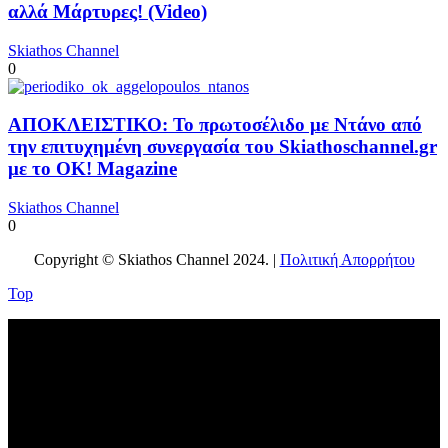
αλλά Μάρτυρες! (Video)
Skiathos Channel
0
ΑΠΟΚΛΕΙΣΤΙΚΟ: Το πρωτοσέλιδο με Ντάνο από
την επιτυχημένη συνεργασία του Skiathoschannel.gr
με το OK! Magazine
Skiathos Channel
0
Copyright © Skiathos Channel 2024. |
Πολιτική Απορρήτου
Top
No videos yet!
Click on "Watch later" to put videos here