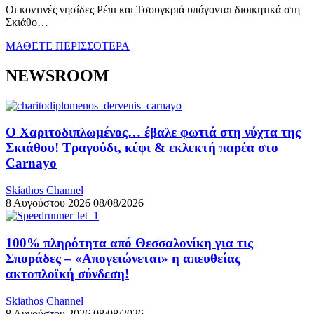
Οι κοντινές νησίδες Ρέπι και Τσουγκριά υπάγονται διοικητικά στη
Σκιάθο…
ΜΑΘΕΤΕ ΠΕΡΙΣΣΟΤΕΡΑ
NEWSROOM
Ο Χαριτοδιπλωμένος… έβαλε φωτιά στη νύχτα της
Σκιάθου! Τραγούδι, κέφι & εκλεκτή παρέα στο
Carnayo
Skiathos Channel
8 Αυγούστου 2026
08/08/2026
100% πληρότητα από Θεσσαλονίκη για τις
Σποράδες – «Απογειώνεται» η απευθείας
ακτοπλοϊκή σύνδεση!
Skiathos Channel
8 Αυγούστου 2026
08/08/2026