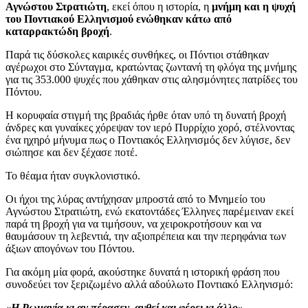
Αγνώστου Στρατιώτη
, εκεί όπου η ιστορία, η
μνήμη και η ψυχή
του Ποντιακού Ελληνισμού ενώθηκαν κάτω από
καταρρακτώδη βροχή
.
Παρά τις δύσκολες καιρικές συνθήκες, οι Πόντιοι στάθηκαν
αγέρωχοι στο Σύνταγμα, κρατώντας ζωντανή τη φλόγα της μνήμης
για τις 353.000 ψυχές που χάθηκαν στις αλησμόνητες πατρίδες του
Πόντου.
Η κορυφαία στιγμή της βραδιάς ήρθε όταν υπό τη δυνατή βροχή
άνδρες και γυναίκες χόρεψαν τον ιερό Πυρρίχιο χορό, στέλνοντας
ένα ηχηρό μήνυμα πως ο Ποντιακός Ελληνισμός δεν λύγισε, δεν
σιώπησε και δεν ξέχασε ποτέ.
Το θέαμα ήταν συγκλονιστικό.
Οι ήχοι της λύρας αντήχησαν μπροστά από το Μνημείο του
Αγνώστου Στρατιώτη, ενώ εκατοντάδες Έλληνες παρέμειναν εκεί
παρά τη βροχή για να τιμήσουν, να χειροκροτήσουν και να
θαυμάσουν τη λεβεντιά, την αξιοπρέπεια και την περηφάνια των
άξιων απογόνων του Πόντου.
Για ακόμη μία φορά, ακούστηκε δυνατά η ιστορική φράση που
συνοδεύει τον ξεριζωμένο αλλά αδούλωτο Ποντιακό Ελληνισμό:
«Η Ρωμανία κι αν πέρασεν, ανθεί και φέρει κι άλλο»
.