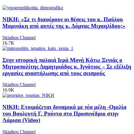
ΝΙΚΗ: «Σε τι διαφέρουν οι θέσεις του κ. Παύλου
Μαρινάκη από αυτές της κ. Δόμνας Μιχαηλίδου;»
Skiathos Channel
16.7K
Στην ιστορική παλαιά Ιερά Μονή Κάτω Ξενιάς ο
Μητροπολίτης Δημητριάδος κ. Ιγνάτιος – Σε εξέλιξη
εργασίες αναστήλωσης από τους σεισμούς
Skiathos Channel
16.9K
ΝΙΚΗ: Ετοιμάζεται δυναμικά με νέα μέλη -Ομιλία
του Βουλευτή Γ. Ρούντα στο Προσυνέδριο στην
Λάρισα (Video)
Skiathos Channel