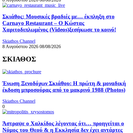
Σκιάθος: Μουσικές βραδιές με… έκπληξη στο
Carnayo Restaurant – Ο Κώστας
Χαριτοδιπλωμένος (Videos)ξεσήκωσε το κοινό!
Skiathos Channel
8 Αυγούστου 2026
08/08/2026
ΣΚΙΑΘΟΣ
Ένωση Ξενοδόχων Σκιάθου: Η πρώτη & μοναδική
έκδοση μπροσούρας από το μακρινό 1988 (Photos)
Skiathos Channel
0
Άστραψε ο Χαλκίδος λέγοντας ότι… προηγείται ο
Νόμος του Θεού & η Εκκλησία δεν έχει αντάρτες