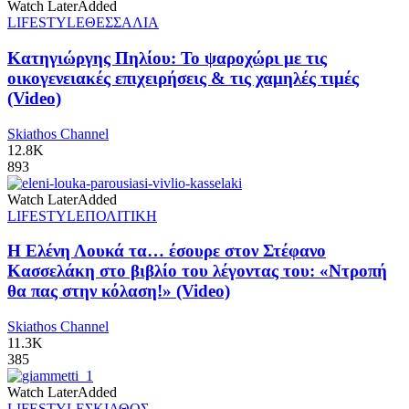
Watch Later
Added
LIFESTYLE
ΘΕΣΣΑΛΙΑ
Κατηγιώργης Πηλίου: Το ψαροχώρι με τις
οικογενειακές επιχειρήσεις & τις χαμηλές τιμές
(Video)
Skiathos Channel
12.8K
893
Watch Later
Added
LIFESTYLE
ΠΟΛΙΤΙΚΗ
Η Ελένη Λουκά τα… έσουρε στον Στέφανο
Κασσελάκη στο βιβλίο του λέγοντας του: «Ντροπή
θα πας στην κόλαση!» (Video)
Skiathos Channel
11.3K
385
Watch Later
Added
LIFESTYLE
ΣΚΙΑΘΟΣ