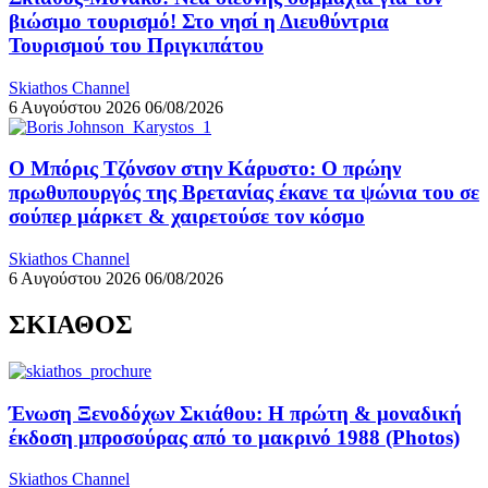
βιώσιμο τουρισμό! Στο νησί η Διευθύντρια
Τουρισμού του Πριγκιπάτου
Skiathos Channel
6 Αυγούστου 2026
06/08/2026
Ο Μπόρις Τζόνσον στην Κάρυστο: Ο πρώην
πρωθυπουργός της Βρετανίας έκανε τα ψώνια του σε
σούπερ μάρκετ & χαιρετούσε τον κόσμο
Skiathos Channel
6 Αυγούστου 2026
06/08/2026
ΣΚΙΑΘΟΣ
Ένωση Ξενοδόχων Σκιάθου: Η πρώτη & μοναδική
έκδοση μπροσούρας από το μακρινό 1988 (Photos)
Skiathos Channel