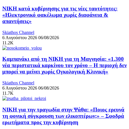
ΝΙΚΗ κατά κυβέρνησης για τις νέες ταυτότητες:
«Ηλεκτρονικό φακέλωμα χωρίς διαφάνεια &
απαντήσεις»
Skiathos Channel
6 Αυγούστου 2026
06/08/2026
11.2K
Καμπανάκι από τη ΝΙΚΗ για τη Μαγνησία: «1.300
νέα περιστατικά καρκίνου τον χρόνο – Η περιοχή δεν
μπορεί να μείνει χωρίς Ογκολογική Κλινική»
Skiathos Channel
6 Αυγούστου 2026
06/08/2026
11.7K
ΝΙΚΗ για την τραγωδία στην Ψάθα: «Ποιος ερευνά
τη φονική σύγκρουση των ελικοπτέρων;» – Σφοδρά
ερωτήματα προς την κυβέρνηση