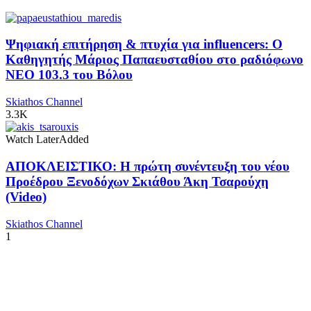
Ψηφιακή επιτήρηση & πτυχία για influencers: Ο
Καθηγητής Μάριος Παπαευσταθίου στο ραδιόφωνο
NEO 103.3 του Βόλου
Skiathos Channel
3.3K
Watch Later
Added
ΑΠΟΚΛΕΙΣΤΙΚΟ: Η πρώτη συνέντευξη του νέου
Προέδρου Ξενοδόχων Σκιάθου Άκη Τσαρούχη
(Video)
Skiathos Channel
1