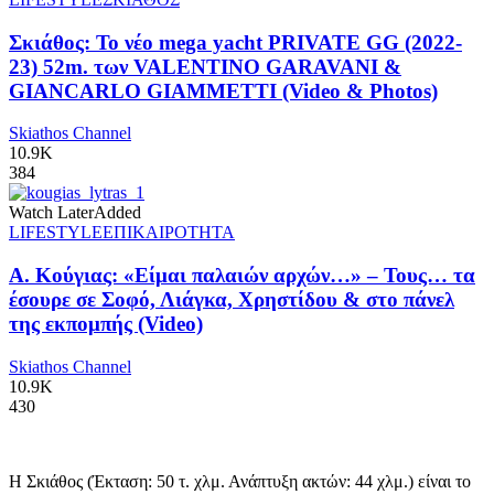
Σκιάθος: Το νέο mega yacht PRIVATE GG (2022-
23) 52m. των VALENTINO GARAVANI &
GIANCARLO GIAMMETTI (Video & Photos)
Skiathos Channel
10.9K
384
Watch Later
Added
LIFESTYLE
ΕΠΙΚΑΙΡΟΤΗΤΑ
Α. Κούγιας: «Είμαι παλαιών αρχών…» – Τους… τα
έσουρε σε Σοφό, Λιάγκα, Χρηστίδου & στο πάνελ
της εκπομπής (Video)
Skiathos Channel
10.9K
430
Η Σκιάθος (Έκταση: 50 τ. χλμ. Ανάπτυξη ακτών: 44 χλμ.) είναι το