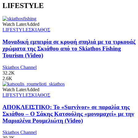
LIFESTYLE
Watch Later
Added
LIFESTYLE
ΣΚΙΑΘΟΣ
Μοναδική εμπειρία σε κρυφή σπηλιά με τα τιρκουάζ
χρώματα της Σκιάθου από το Skiathos Fishing
Tourism (Video)
Skiathos Channel
32.2K
2.6K
Watch Later
Added
LIFESTYLE
ΣΚΙΑΘΟΣ
ΑΠΟΚΛΕΙΣΤΙΚΟ: Το «Survivor» σε παραλία της
Σκιάθου – Ο Σάκης Κατσούλης «μονομαχεί» με την
Μαριαλένα Ρουμελιώτη (Video)
Skiathos Channel
30.3K