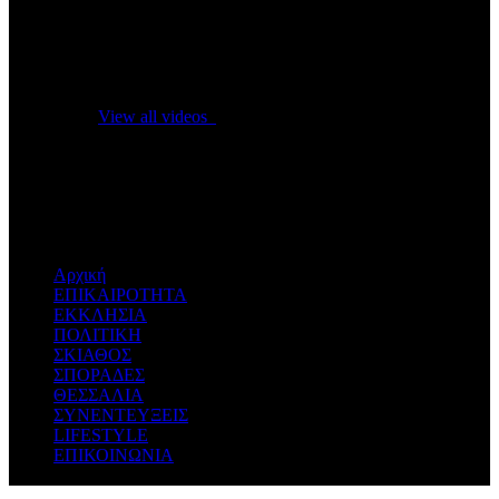
No videos yet!
Click on "Watch later" to put videos here
View all videos
Don't miss new videos
Sign in to see updates from your favourite channels
Αρχική
ΕΠΙΚΑΙΡΟΤΗΤΑ
ΕΚΚΛΗΣΙΑ
ΠΟΛΙΤΙΚΗ
ΣΚΙΑΘΟΣ
ΣΠΟΡΑΔΕΣ
ΘΕΣΣΑΛΙΑ
ΣΥΝΕΝΤΕΥΞΕΙΣ
LIFESTYLE
ΕΠΙΚΟΙΝΩΝΙΑ