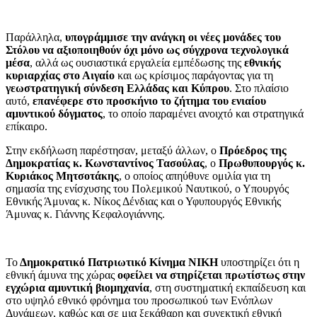
Παράλληλα,
υπογράμμισε την ανάγκη οι νέες μονάδες του
Στόλου να αξιοποιηθούν όχι μόνο ως σύγχρονα τεχνολογικά
μέσα
, αλλά ως ουσιαστικά εργαλεία εμπέδωσης της
εθνικής
κυριαρχίας στο Αιγαίο
και ως κρίσιμος παράγοντας για τη
γεωστρατηγική σύνδεση Ελλάδας και Κύπρου
. Στο πλαίσιο
αυτό,
επανέφερε στο προσκήνιο το ζήτημα του ενιαίου
αμυντικού δόγματος
, το οποίο παραμένει ανοιχτό και στρατηγικά
επίκαιρο.
Στην εκδήλωση παρέστησαν, μεταξύ άλλων, ο
Πρόεδρος της
Δημοκρατίας κ. Κωνσταντίνος Τασούλας
, ο
Πρωθυπουργός κ.
Κυριάκος Μητσοτάκης
, ο οποίος απηύθυνε ομιλία για τη
σημασία της ενίσχυσης του Πολεμικού Ναυτικού, ο Υπουργός
Εθνικής Άμυνας κ. Νίκος Δένδιας και ο Υφυπουργός Εθνικής
Άμυνας κ. Γιάννης Κεφαλογιάννης.
Το
Δημοκρατικό Πατριωτικό Κίνημα ΝΙΚΗ
υποστηρίζει ότι η
εθνική άμυνα της χώρας
οφείλει να στηρίζεται πρωτίστως στην
εγχώρια αμυντική βιομηχανία
, στη συστηματική εκπαίδευση και
στο υψηλό εθνικό φρόνημα του προσωπικού των Ενόπλων
Δυνάμεων, καθώς και σε μια ξεκάθαρη και συνεκτική εθνική