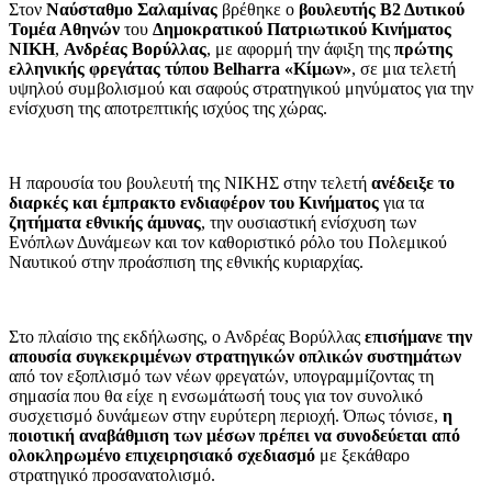
Στον
Ναύσταθμο Σαλαμίνας
βρέθηκε ο
βουλευτής Β2 Δυτικού
Τομέα Αθηνών
του
Δημοκρατικού Πατριωτικού Κινήματος
ΝΙΚΗ
,
Ανδρέας Βορύλλας
, με αφορμή την άφιξη της
πρώτης
ελληνικής φρεγάτας τύπου Belharra «Κίμων»
, σε μια τελετή
υψηλού συμβολισμού και σαφούς στρατηγικού μηνύματος για την
ενίσχυση της αποτρεπτικής ισχύος της χώρας.
Η παρουσία του βουλευτή της ΝΙΚΗΣ στην τελετή
ανέδειξε το
διαρκές και έμπρακτο ενδιαφέρον του Κινήματος
για τα
ζητήματα εθνικής άμυνας
, την ουσιαστική ενίσχυση των
Ενόπλων Δυνάμεων και τον καθοριστικό ρόλο του Πολεμικού
Ναυτικού στην προάσπιση της εθνικής κυριαρχίας.
Στο πλαίσιο της εκδήλωσης, ο Ανδρέας Βορύλλας
επισήμανε την
απουσία συγκεκριμένων στρατηγικών οπλικών συστημάτων
από τον εξοπλισμό των νέων φρεγατών, υπογραμμίζοντας τη
σημασία που θα είχε η ενσωμάτωσή τους για τον συνολικό
συσχετισμό δυνάμεων στην ευρύτερη περιοχή. Όπως τόνισε,
η
ποιοτική αναβάθμιση των μέσων πρέπει να συνοδεύεται από
ολοκληρωμένο επιχειρησιακό σχεδιασμό
με ξεκάθαρο
στρατηγικό προσανατολισμό.