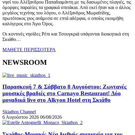
νησί του Αλέξανδρου Παπαδιαμάντη με τις δασωμένες πλαγιές, τις
όμορφες παραλίες τα γραφικά σπιτάκια. Από εκεί ήταν και ο άλλος
μεγάλος τεχνίτης του λόγου, ο Αλέξανδρος Μωραϊτίδης,
πρωτότοκος γιος ανάμεσα σε επτά αδέρφια, ο οποίος εκοιμήθη
καλόγερος στο Άγιο Όρος.
Οι κοντινές νησίδες Ρέπι και Τσουγκριά υπάγονται διοικητικά στη
Σκιάθο…
ΜΑΘΕΤΕ ΠΕΡΙΣΣΟΤΕΡΑ
NEWSROOM
Παρασκευή 7 & Σάββατο 8 Αυγούστου: Ζωντανές
μουσικές βραδιές στο Carnayo Restaurant! Δύο
μοναδικά live στο Alkyon Hotel στη Σκιάθο
Skiathos Channel
6 Αυγούστου 2026
06/08/2026
Σκιάθος-Μονακό: Νέα διεθνής συμμαχία για τον