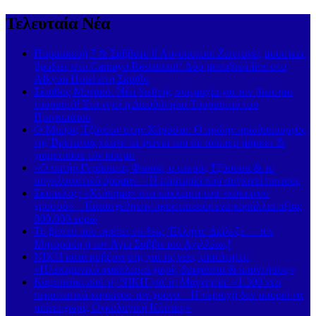
Τελευταία Νέα
Παρασκευή 7 & Σάββατο 8 Αυγούστου: Ζωντανές μουσικές
βραδιές στο Carnayo Restaurant! Δύο μοναδικά live στο
Alkyon Hotel στη Σκιάθο
Σκιάθος-Μονακό: Νέα διεθνής συμμαχία για τον βιώσιμο
τουρισμό! Στο νησί η Διευθύντρια Τουρισμού του
Πριγκιπάτου
Ο Μπόρις Τζόνσον στην Κάρυστο: Ο πρώην πρωθυπουργός
της Βρετανίας έκανε τα ψώνια του σε σούπερ μάρκετ &
χαιρετούσε τον κόσμο
«Ο πατήρ Γεράσιμος Φωκάς, ο μικρός Τζόσουα & το
συγκλονιστικό όραμα» – Η μαρτυρία που συγκινεί πιστούς
Σκόπελος: «Χτύπημα» στο κύκλωμα του «κόκκινου
χρυσού» – Κατασχέθηκαν προστατευόμενα κοράλλια αξίας
800.000 ευρώ
Το βίντεο που πρέπει να δεις, Έλληνα: Διάλεξε… τον
Μηταράκη ή τον Άγιο Σάββα του Αχιλλέως!
ΝΙΚΗ κατά κυβέρνησης για τις νέες ταυτότητες:
«Ηλεκτρονικό φακέλωμα χωρίς διαφάνεια & απαντήσεις»
Καμπανάκι από τη ΝΙΚΗ για τη Μαγνησία: «1.300 νέα
περιστατικά καρκίνου τον χρόνο – Η περιοχή δεν μπορεί να
μείνει χωρίς Ογκολογική Κλινική»