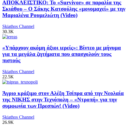
ΑΠΟΚΛΕΙΣΤΙΚΟ: Το «Survivor» σε παραλία της
Σκιάθου – Ο Σάκης Κατσούλης «μονομαχεί» με την
Μαριαλένα Ρουμελιώτη (Video)
Skiathos Channel
30.3K
«Υπάρχουν ακόμη άξιοι ιερείς»: Βίντεο με μήνυμα
για τα μεγάλα ζητήματα που απασχολούν τους
πιστούς
Skiathos Channel
22.5K
Άγριο κράξιμο στον Αλέξη Τσίπρα από την Νεολαία
της ΝΙΚΗΣ στην Τεχνόπολη – «Ντροπή» για την
συμφωνία των Πρεσπών! (Video)
Skiathos Channel
26.9K