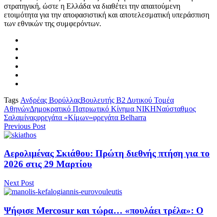
στρατηγική, ώστε η Ελλάδα να διαθέτει την απαιτούμενη
ετοιμότητα για την αποφασιστική και αποτελεσματική υπεράσπιση
των εθνικών της συμφερόντων.
Tags
Ανδρέας Βορύλλας
Βουλευτής Β2 Δυτικού Τομέα
Αθηνών
Δημοκρατικό Πατριωτικό Κίνημα ΝΙΚΗ
Ναύσταθμος
Σαλαμίνας
φρεγάτα «Κίμων»
φρεγάτα Belharra
Previous Post
Αερολιμένας Σκιάθου: Πρώτη διεθνής πτήση για το
2026 στις 29 Μαρτίου
Next Post
Ψήφισε Mercosur και τώρα… «πουλάει τρέλα»: Ο