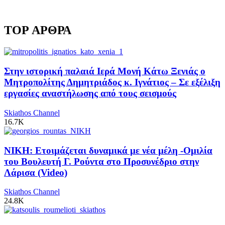
TOP ΑΡΘΡΑ
Στην ιστορική παλαιά Ιερά Μονή Κάτω Ξενιάς ο
Μητροπολίτης Δημητριάδος κ. Ιγνάτιος – Σε εξέλιξη
εργασίες αναστήλωσης από τους σεισμούς
Skiathos Channel
16.7K
ΝΙΚΗ: Ετοιμάζεται δυναμικά με νέα μέλη -Ομιλία
του Βουλευτή Γ. Ρούντα στο Προσυνέδριο στην
Λάρισα (Video)
Skiathos Channel
24.8K