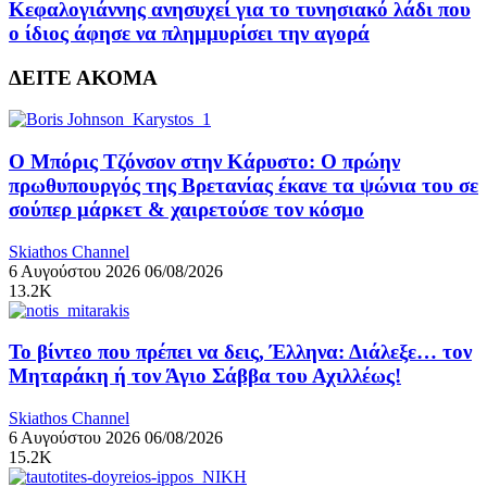
Κεφαλογιάννης ανησυχεί για το τυνησιακό λάδι που
ο ίδιος άφησε να πλημμυρίσει την αγορά
ΔΕΙΤΕ ΑΚΟΜΑ
Ο Μπόρις Τζόνσον στην Κάρυστο: Ο πρώην
πρωθυπουργός της Βρετανίας έκανε τα ψώνια του σε
σούπερ μάρκετ & χαιρετούσε τον κόσμο
Skiathos Channel
6 Αυγούστου 2026
06/08/2026
13.2K
Το βίντεο που πρέπει να δεις, Έλληνα: Διάλεξε… τον
Μηταράκη ή τον Άγιο Σάββα του Αχιλλέως!
Skiathos Channel
6 Αυγούστου 2026
06/08/2026
15.2K