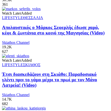
361
Watch Later
Added
LIFESTYLE
ΘΕΣΣΑΛΙΑ
Απολαυστικός ο Μάρκος Σεφερλής έδωσε χαρά,
κέφι & ζωντάνια στο κοινό της Μαγνησίας (Video)
Skiathos Channel
19.2K
627
Watch Later
Added
LIFESTYLE
ΣΚΙΑΘΟΣ
Έτσι διασκεδάζουν στη Σκιάθο: Παραδοσιακό
γλέντι πριν το γάμο μέχρι το πρωί με τον Μάνο
Λατρεία! (Video)
Skiathos Channel
14.7K
682