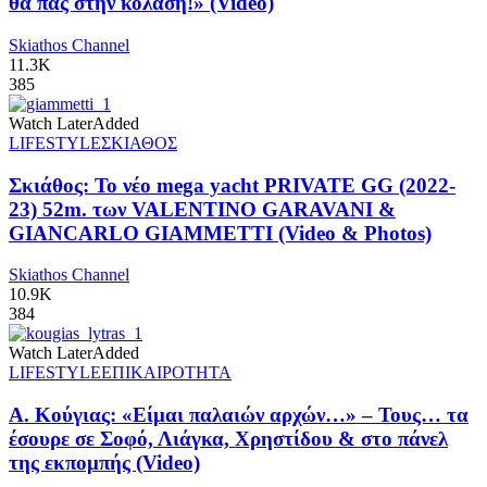
θα πας στην κόλαση!» (Video)
Skiathos Channel
11.3K
385
Watch Later
Added
LIFESTYLE
ΣΚΙΑΘΟΣ
Σκιάθος: Το νέο mega yacht PRIVATE GG (2022-
23) 52m. των VALENTINO GARAVANI &
GIANCARLO GIAMMETTI (Video & Photos)
Skiathos Channel
10.9K
384
Watch Later
Added
LIFESTYLE
ΕΠΙΚΑΙΡΟΤΗΤΑ
Α. Κούγιας: «Είμαι παλαιών αρχών…» – Τους… τα
έσουρε σε Σοφό, Λιάγκα, Χρηστίδου & στο πάνελ
της εκπομπής (Video)