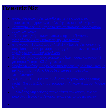
Τελευταία Νέα
Άγρια συμπλοκή στη Σκιάθο με πέντε συλλήψεις –
Τραυματίας 49χρονος, στο Αυτόφωρο οι εμπλεκόμενοι
Ξέσπασμα Χαλκιά μπροστά στα αποκαΐδια: «Δεν αγαπούν
αυτόν τον τόπο»
«Χριστιανός» ή επικοινωνιακό αφήγημα; Έντονες
αντιδράσεις για την υπόθεση της Βρετανίδας
Αποκάλυψη Τσιμπιδάρου (ΝΙΚΗ): «Έπεσε στη φάκα της
τσιμπίδας» – Σκληρή παρέμβαση για το μεταναστευτικό &
αιχμές για την εθνική ασφάλεια
Πολύ υψηλός κίνδυνος πυρκαγιάς (κατηγορία κινδύνου 4)
για αύριο Τετάρτη 05 Αυγούστου
Μαρία Μενούνος: Συγκλονιστικό προσκύνημα στην Τήνο με
την κόρη της – «Αν ο Θεός δεν υπάρχει, τότε όλα
επιτρέπονται»
ΑΠΟΚΛΕΙΣΤΙΚΟ: Στη Σκιάθο το υπερπολυτελές sailing
yacht «XASTERIA» του εφοπλιστή Νικόλα Λαιμού (Videos
& Photos)
Ο Μιχάλης Μητρούσης αποκαλύπτει τον αγαπημένο του
τόπο στο Πήλιο: «Ο Λαύκος είναι ένας τόπος με ψυχή»