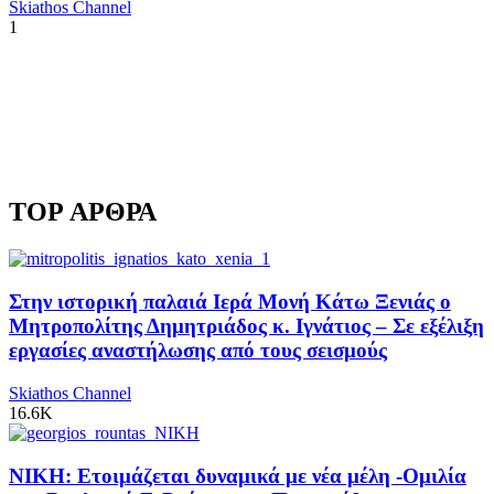
Skiathos Channel
1
TOP ΑΡΘΡΑ
Στην ιστορική παλαιά Ιερά Μονή Κάτω Ξενιάς ο
Μητροπολίτης Δημητριάδος κ. Ιγνάτιος – Σε εξέλιξη
εργασίες αναστήλωσης από τους σεισμούς
Skiathos Channel
16.6K
ΝΙΚΗ: Ετοιμάζεται δυναμικά με νέα μέλη -Ομιλία