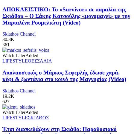
ΑΠΟΚΛΕΙΣΤΙΚΟ: Το «Survivor» σε παραλία της
Σκιάθου – Ο Σάκης Κατσούλης «μονομαχεί» με την
Μαριαλένα Ρουμελιώτη (Video)
Skiathos Channel
30.3K
361
Watch Later
Added
LIFESTYLE
ΘΕΣΣΑΛΙΑ
Απολαυστικός ο Μάρκος Σεφερλής έδωσε χαρά,
κέφι & ζωντάνια στο κοινό της Μαγνησίας (Video)
Skiathos Channel
19.2K
627
Watch Later
Added
LIFESTYLE
ΣΚΙΑΘΟΣ
Έτσι διασκεδάζουν στη Σκιάθο: Παραδοσιακό