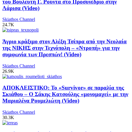
του Βουλευτή Γ. Ρούντα στο Προσυνέδριο στην
Λάρισα (Video)
Skiathos Channel
24.7K
Άγριο κράξιμο στον Αλέξη Τσίπρα από την Νεολαία
της ΝΙΚΗΣ στην Τεχνόπολη – «Ντροπή» για την
συμφωνία των Πρεσπών! (Video)
Skiathos Channel
26.9K
ΑΠΟΚΛΕΙΣΤΙΚΟ: Το «Survivor» σε παραλία της
Σκιάθου – Ο Σάκης Κατσούλης «μονομαχεί» με την
Μαριαλένα Ρουμελιώτη (Video)
Skiathos Channel
30.3K