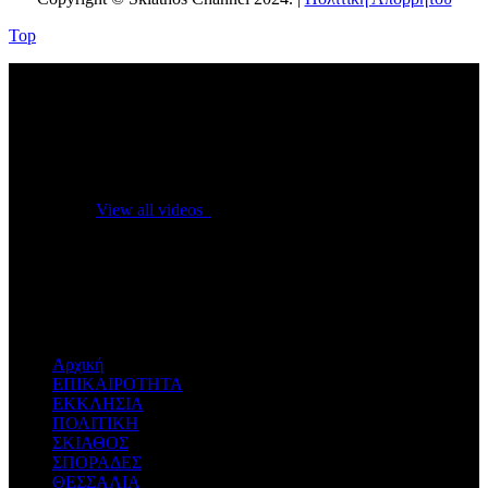
Top
No videos yet!
Click on "Watch later" to put videos here
View all videos
Don't miss new videos
Sign in to see updates from your favourite channels
Αρχική
ΕΠΙΚΑΙΡΟΤΗΤΑ
ΕΚΚΛΗΣΙΑ
ΠΟΛΙΤΙΚΗ
ΣΚΙΑΘΟΣ
ΣΠΟΡΑΔΕΣ
ΘΕΣΣΑΛΙΑ