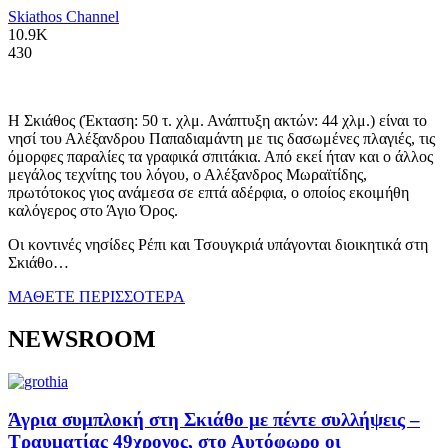
Skiathos Channel
10.9K
430
Η Σκιάθος (Έκταση: 50 τ. χλμ. Ανάπτυξη ακτών: 44 χλμ.) είναι το
νησί του Αλέξανδρου Παπαδιαμάντη με τις δασωμένες πλαγιές, τις
όμορφες παραλίες τα γραφικά σπιτάκια. Από εκεί ήταν και ο άλλος
μεγάλος τεχνίτης του λόγου, ο Αλέξανδρος Μωραϊτίδης,
πρωτότοκος γιος ανάμεσα σε επτά αδέρφια, ο οποίος εκοιμήθη
καλόγερος στο Άγιο Όρος.
Οι κοντινές νησίδες Ρέπι και Τσουγκριά υπάγονται διοικητικά στη
Σκιάθο…
ΜΑΘΕΤΕ ΠΕΡΙΣΣΟΤΕΡΑ
NEWSROOM
Άγρια συμπλοκή στη Σκιάθο με πέντε συλλήψεις –
Τραυματίας 49χρονος, στο Αυτόφωρο οι