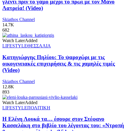
γλέντι πριν το γάμο μέχρι το πρωί με τον Μάνο
Λατρεία! (Video)
Skiathos Channel
14.7K
682
Watch Later
Added
LIFESTYLE
ΘΕΣΣΑΛΙΑ
Κατηγιώργης Πηλίου: Το ψαροχώρι με τις
οικογενειακές επιχειρήσεις & τις χαμηλές τιμές
(Video)
Skiathos Channel
12.8K
893
Watch Later
Added
LIFESTYLE
ΠΟΛΙΤΙΚΗ
Η Ελένη Λουκά τα… έσουρε στον Στέφανο
Κασσελάκη στο βιβλίο του λέγοντας του: «Ντροπή