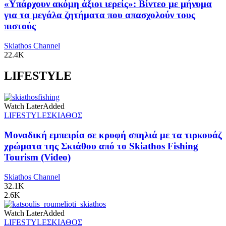
«Υπάρχουν ακόμη άξιοι ιερείς»: Βίντεο με μήνυμα
για τα μεγάλα ζητήματα που απασχολούν τους
πιστούς
Skiathos Channel
22.4K
LIFESTYLE
Watch Later
Added
LIFESTYLE
ΣΚΙΑΘΟΣ
Μοναδική εμπειρία σε κρυφή σπηλιά με τα τιρκουάζ
χρώματα της Σκιάθου από το Skiathos Fishing
Tourism (Video)
Skiathos Channel
32.1K
2.6K
Watch Later
Added
LIFESTYLE
ΣΚΙΑΘΟΣ