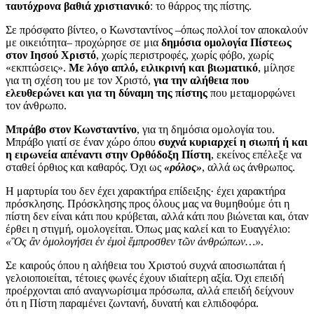
ταυτόχρονα βαθιά χριστιανικό
: το θάρρος της πίστης.
Σε πρόσφατο βίντεο, ο Κωνσταντίνος –όπως πολλοί τον αποκαλούν
με οικειότητα– προχώρησε σε μια
δημόσια ομολογία Πίστεως
στον Ιησού Χριστό
, χωρίς περιστροφές, χωρίς φόβο, χωρίς
«εκπτώσεις».
Με λόγο απλό, ειλικρινή και βιωματικό
, μίλησε
για τη σχέση του με τον Χριστό,
για την αλήθεια που
ελευθερώνει και για τη δύναμη της πίστης
που μεταμορφώνει
τον άνθρωπο.
Μπράβο στον Κωνσταντίνο
, για τη δημόσια ομολογία του.
Μπράβο γιατί σε έναν χώρο όπου
συχνά κυριαρχεί η σιωπή ή και
η ειρωνεία απέναντι στην Ορθόδοξη Πίστη
, εκείνος επέλεξε να
σταθεί όρθιος και καθαρός. Όχι ως
«ρόλος»
, αλλά ως άνθρωπος.
Η μαρτυρία του δεν έχει χαρακτήρα επίδειξης· έχει χαρακτήρα
πρόσκλησης. Πρόσκλησης προς όλους μας να θυμηθούμε ότι η
πίστη δεν είναι κάτι που κρύβεται, αλλά κάτι που βιώνεται και, όταν
έρθει η στιγμή, ομολογείται. Όπως μας καλεί και το Ευαγγέλιο:
«Ὃς ἂν ὁμολογήσει ἐν ἐμοὶ ἔμπροσθεν τῶν ἀνθρώπων…»
.
Σε καιρούς όπου η αλήθεια του Χριστού συχνά αποσιωπάται ή
γελοιοποιείται, τέτοιες φωνές έχουν ιδιαίτερη αξία. Όχι επειδή
προέρχονται από αναγνωρίσιμα πρόσωπα, αλλά επειδή δείχνουν
ότι η Πίστη παραμένει ζωντανή, δυνατή και ελπιδοφόρα.