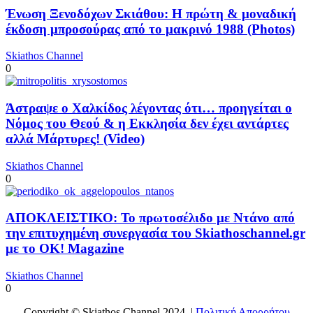
Ένωση Ξενοδόχων Σκιάθου: Η πρώτη & μοναδική
έκδοση μπροσούρας από το μακρινό 1988 (Photos)
Skiathos Channel
0
Άστραψε ο Χαλκίδος λέγοντας ότι… προηγείται ο
Νόμος του Θεού & η Εκκλησία δεν έχει αντάρτες
αλλά Μάρτυρες! (Video)
Skiathos Channel
0
ΑΠΟΚΛΕΙΣΤΙΚΟ: Το πρωτοσέλιδο με Ντάνο από
την επιτυχημένη συνεργασία του Skiathoschannel.gr
με το OK! Magazine
Skiathos Channel
0
Copyright © Skiathos Channel 2024. |
Πολιτική Απορρήτου