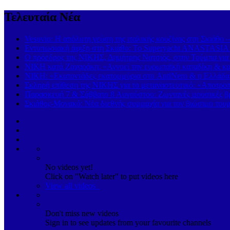
Τελευταία Νέα
Vesuvio: Η απόλυτη γεύση της ιταλικής κουζίνας στη Σκιάθο 
Εντυπωσιακή άφιξη στη Σκιάθο: Το Superyacht ANASTASIA K
Ο πρόεδρος της ΝΙΚΗΣ, Δημήτρης Νατσιός, στην Τούμπα για
ΝΙΚΗ κατά Ζαχαράκη: «Αγνοεί την ευρωπαϊκή καταδίκη & κρα
ΝΙΚΗ: «Εκατοντάδες εκατομμύρια στο AntiNero & η Ελλάδα σ
Σκληρή επίθεση της ΝΙΚΗΣ για το μεταναστευτικό: «Αποτροπή
Παρασκευή 7 & Σάββατο 8 Αυγούστου: Ζωντανές μουσικές βρα
Σκιάθος-Μονακό: Νέα διεθνής συμμαχία για τον βιώσιμο τουρ
No videos yet!
Click on "Watch later" to put videos here
View all videos
Don't miss new videos
Sign in to see updates from your favourite channels