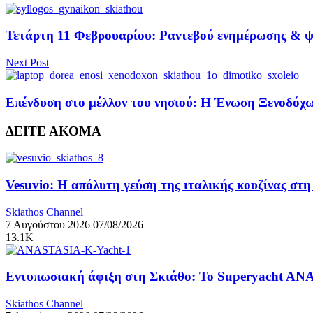
Τετάρτη 11 Φεβρουαρίου: Ραντεβού ενημέρωσης & ψ
Next Post
Επένδυση στο μέλλον του νησιού: Η Ένωση Ξενοδόχων
ΔΕΙΤΕ ΑΚΟΜΑ
Vesuvio: Η απόλυτη γεύση της ιταλικής κουζίνας στ
Skiathos Channel
7 Αυγούστου 2026
07/08/2026
13.1K
Εντυπωσιακή άφιξη στη Σκιάθο: Το Superyacht ANA
Skiathos Channel