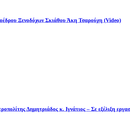
έδρου Ξενοδόχων Σκιάθου Άκη Τσαρούχη (Video)
οπολίτης Δημητριάδος κ. Ιγνάτιος – Σε εξέλιξη εργα