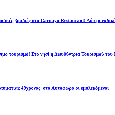
ικές βραδιές στο Carnayo Restaurant! Δύο μοναδικά 
ιμο τουρισμό! Στο νησί η Διευθύντρια Τουρισμού του
ραυματίας 49χρονος, στο Αυτόφωρο οι εμπλεκόμενοι