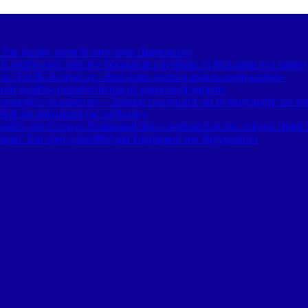
– Στο λιμάνι, τώρα & στην Αγία Παρασκευή!
 κατέπλευσε από την Τουρκία & μαγνήτισε τα βλέμματα στο λιμάνι
 το ΠΑΟΚ-Άντερλεχτ: «Εκεί όπου χτυπά η ασπρόμαυρη καρδιά»
τά χιλιάδες εκπαιδευτικούς σε εργασιακή ομηρία»
υνεχίζει να καίγεται» – Σκληρά ερωτήματα για τη διαχείριση των κ
 & όχι διαχείριση της εισβολής»
διές στο Carnayo Restaurant! Δύο μοναδικά live στο Alkyon Hotel 
ισμό! Στο νησί η Διευθύντρια Τουρισμού του Πριγκιπάτου