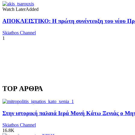
Watch Later
Added
ΑΠΟΚΛΕΙΣΤΙΚΟ: Η πρώτη συνέντευξη του νέου Προ
Skiathos Channel
1
TOP ΑΡΘΡΑ
Στην ιστορική παλαιά Ιερά Μονή Κάτω Ξενιάς ο Μητρ
Skiathos Channel
16.8K