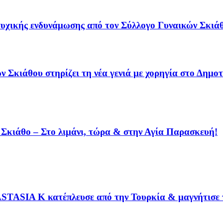
υχικής ενδυνάμωσης από τον Σύλλογο Γυναικών Σκιά
 Σκιάθου στηρίζει τη νέα γενιά με χορηγία στο Δημοτ
η Σκιάθο – Στο λιμάνι, τώρα & στην Αγία Παρασκευή!
STASIA K κατέπλευσε από την Τουρκία & μαγνήτισε τ