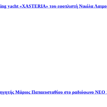
ing yacht «XASTERIA» του εφοπλιστή Νικόλα Λαιμού
αθηγητής Μάριος Παπαευσταθίου στο ραδιόφωνο NEO 