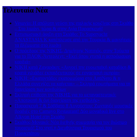
Τελευταία Νέα
Vesuvio: Η απόλυτη γεύση της ιταλικής κουζίνας στη Σκιάθο
– Στο λιμάνι, τώρα & στην Αγία Παρασκευή!
Εντυπωσιακή άφιξη στη Σκιάθο: Το Superyacht
ANASTASIA K κατέπλευσε από την Τουρκία & μαγνήτισε
τα βλέμματα στο λιμάνι
Ο πρόεδρος της ΝΙΚΗΣ, Δημήτρης Νατσιός, στην Τούμπα
για το ΠΑΟΚ-Άντερλεχτ: «Εκεί όπου χτυπά η ασπρόμαυρη
καρδιά»
ΝΙΚΗ κατά Ζαχαράκη: «Αγνοεί την ευρωπαϊκή καταδίκη &
κρατά χιλιάδες εκπαιδευτικούς σε εργασιακή ομηρία»
ΝΙΚΗ: «Εκατοντάδες εκατομμύρια στο AntiNero & η
Ελλάδα συνεχίζει να καίγεται» – Σκληρά ερωτήματα για τη
διαχείριση των κονδυλίων
Σκληρή επίθεση της ΝΙΚΗΣ για το μεταναστευτικό:
«Αποτροπή & όχι διαχείριση της εισβολής»
Παρασκευή 7 & Σάββατο 8 Αυγούστου: Ζωντανές μουσικές
βραδιές στο Carnayo Restaurant! Δύο μοναδικά live στο
Alkyon Hotel στη Σκιάθο
Σκιάθος-Μονακό: Νέα διεθνής συμμαχία για τον βιώσιμο
τουρισμό! Στο νησί η Διευθύντρια Τουρισμού του
Πριγκιπάτου