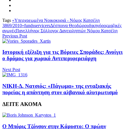
Tags
«Υπερχρεωμένα Νοικοκυριά - Νόμος Κατσέλη
3869/2010»
funds
servicers
Δέσποινα Θεοδώρου
δικηγόρος
μαζικές
αγωγές
Πανελλήνιος Σύλλογος Δανειοληπτών Νόμου Κατσέλη
Previous Post
Ιστορική εξέλιξη για τις Βόρειες Σποράδες: Ανοίγει
ο δρόμος για χωρικό Αντιπεριφερειάρχη
Next Post
ΝΙΚΗ-Δ. Νατσιός: «Πάγωμα» της ενταξιακής
πορείας η απάντηση στον αλβανικό αλυτρωτισμό
ΔΕΙΤΕ ΑΚΟΜΑ
Ο Μπόρις Τζόνσον στην Κάρυστο: Ο πρώην