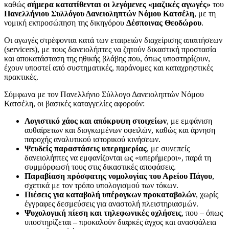
καθώς
σήμερα κατατίθενται οι λεγόμενες «μαζικές αγωγές»
του
Πανελλήνιου Συλλόγου Δανειοληπτών Νόμου Κατσέλη
, με τη
νομική εκπροσώπηση της δικηγόρου
Δέσποινας Θεοδώρου
.
Οι αγωγές στρέφονται κατά των εταιρειών διαχείρισης απαιτήσεων
(servicers), με τους δανειολήπτες να ζητούν δικαστική προστασία
και αποκατάσταση της ηθικής βλάβης που, όπως υποστηρίζουν,
έχουν υποστεί από συστηματικές, παράνομες και καταχρηστικές
πρακτικές.
Σύμφωνα με τον Πανελλήνιο Σύλλογο Δανειοληπτών Νόμου
Κατσέλη, οι βασικές καταγγελίες αφορούν:
Λογιστικό χάος και απόκρυψη στοιχείων
, με εμφάνιση
αυθαίρετων και διογκωμένων οφειλών, καθώς και άρνηση
παροχής αναλυτικού ιστορικού κινήσεων.
Ψευδείς παραστάσεις υπερημερίας
, με συνεπείς
δανειολήπτες να εμφανίζονται ως «υπερήμεροι», παρά τη
συμμόρφωσή τους στις δικαστικές αποφάσεις.
Παραβίαση πρόσφατης νομολογίας του Αρείου Πάγου
,
σχετικά με τον τρόπο υπολογισμού των τόκων.
Πιέσεις για καταβολή υπέρογκων προκαταβολών
, χωρίς
έγγραφες δεσμεύσεις για αναστολή πλειστηριασμών.
Ψυχολογική πίεση και τηλεφωνικές οχλήσεις
, που – όπως
υποστηρίζεται – προκαλούν διαρκές άγχος και ανασφάλεια