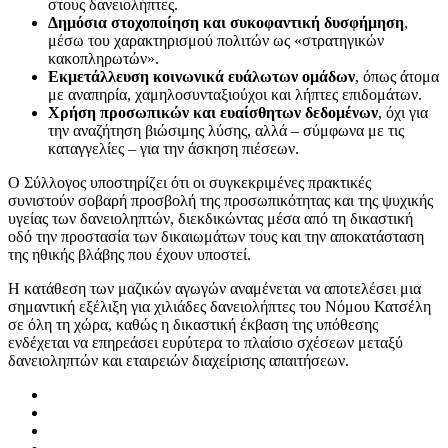
στους δανειολήπτες.
Δημόσια στοχοποίηση και συκοφαντική δυσφήμηση
,
μέσω του χαρακτηρισμού πολιτών ως «στρατηγικών
κακοπληρωτών».
Εκμετάλλευση κοινωνικά ευάλωτων ομάδων
, όπως άτομα
με αναπηρία, χαμηλοσυνταξιούχοι και λήπτες επιδομάτων.
Χρήση προσωπικών και ευαίσθητων δεδομένων
, όχι για
την αναζήτηση βιώσιμης λύσης, αλλά – σύμφωνα με τις
καταγγελίες – για την άσκηση πιέσεων.
Ο Σύλλογος υποστηρίζει ότι οι συγκεκριμένες πρακτικές
συνιστούν σοβαρή προσβολή της προσωπικότητας και της ψυχικής
υγείας των δανειοληπτών, διεκδικώντας μέσα από τη δικαστική
οδό την προστασία των δικαιωμάτων τους και την αποκατάσταση
της ηθικής βλάβης που έχουν υποστεί.
Η κατάθεση των μαζικών αγωγών αναμένεται να αποτελέσει μια
σημαντική εξέλιξη για χιλιάδες δανειολήπτες του Νόμου Κατσέλη
σε όλη τη χώρα, καθώς η δικαστική έκβαση της υπόθεσης
ενδέχεται να επηρεάσει ευρύτερα το πλαίσιο σχέσεων μεταξύ
δανειοληπτών και εταιρειών διαχείρισης απαιτήσεων.