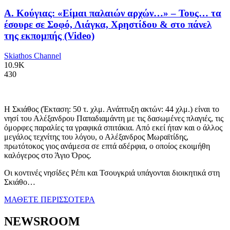
Α. Κούγιας: «Είμαι παλαιών αρχών…» – Τους… τα
έσουρε σε Σοφό, Λιάγκα, Χρηστίδου & στο πάνελ
της εκπομπής (Video)
Skiathos Channel
10.9K
430
Η Σκιάθος (Έκταση: 50 τ. χλμ. Ανάπτυξη ακτών: 44 χλμ.) είναι το
νησί του Αλέξανδρου Παπαδιαμάντη με τις δασωμένες πλαγιές, τις
όμορφες παραλίες τα γραφικά σπιτάκια. Από εκεί ήταν και ο άλλος
μεγάλος τεχνίτης του λόγου, ο Αλέξανδρος Μωραϊτίδης,
πρωτότοκος γιος ανάμεσα σε επτά αδέρφια, ο οποίος εκοιμήθη
καλόγερος στο Άγιο Όρος.
Οι κοντινές νησίδες Ρέπι και Τσουγκριά υπάγονται διοικητικά στη
Σκιάθο…
ΜΑΘΕΤΕ ΠΕΡΙΣΣΟΤΕΡΑ
NEWSROOM