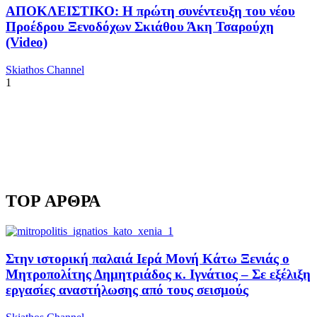
ΑΠΟΚΛΕΙΣΤΙΚΟ: Η πρώτη συνέντευξη του νέου
Προέδρου Ξενοδόχων Σκιάθου Άκη Τσαρούχη
(Video)
Skiathos Channel
1
TOP ΑΡΘΡΑ
Στην ιστορική παλαιά Ιερά Μονή Κάτω Ξενιάς ο
Μητροπολίτης Δημητριάδος κ. Ιγνάτιος – Σε εξέλιξη
εργασίες αναστήλωσης από τους σεισμούς