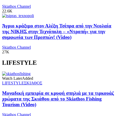
Skiathos Channel
22.6K
Άγριο κράξιμο στον Αλέξη Τσίπρα από την Νεολαία
της ΝΙΚΗΣ στην Τεχνόπολη – «Ντροπή» για την
συμφωνία των Πρεσπών! (Video)
Skiathos Channel
27K
LIFESTYLE
Watch Later
Added
LIFESTYLE
ΣΚΙΑΘΟΣ
Μοναδική εμπειρία σε κρυφή σπηλιά με τα τιρκουάζ
χρώματα της Σκιάθου από το Skiathos Fishing
Tourism (Video)
Skiathos Channel