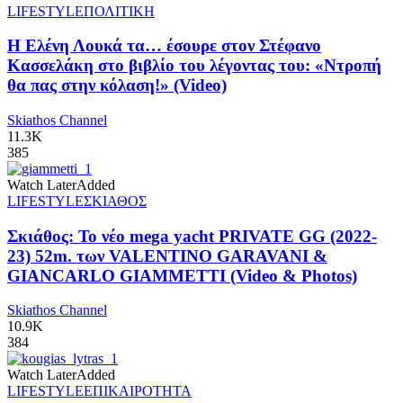
LIFESTYLE
ΠΟΛΙΤΙΚΗ
Η Ελένη Λουκά τα… έσουρε στον Στέφανο
Κασσελάκη στο βιβλίο του λέγοντας του: «Ντροπή
θα πας στην κόλαση!» (Video)
Skiathos Channel
11.3K
385
Watch Later
Added
LIFESTYLE
ΣΚΙΑΘΟΣ
Σκιάθος: Το νέο mega yacht PRIVATE GG (2022-
23) 52m. των VALENTINO GARAVANI &
GIANCARLO GIAMMETTI (Video & Photos)
Skiathos Channel
10.9K
384
Watch Later
Added
LIFESTYLE
ΕΠΙΚΑΙΡΟΤΗΤΑ