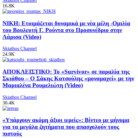
Skiathos Channel
16.8K
ΝΙΚΗ: Ετοιμάζεται δυναμικά με νέα μέλη -Ομιλία
του Βουλευτή Γ. Ρούντα στο Προσυνέδριο στην
Λάρισα (Video)
Skiathos Channel
24.9K
ΑΠΟΚΛΕΙΣΤΙΚΟ: Το «Survivor» σε παραλία της
Σκιάθου – Ο Σάκης Κατσούλης «μονομαχεί» με την
Μαριαλένα Ρουμελιώτη (Video)
Skiathos Channel
30.4K
«Υπάρχουν ακόμη άξιοι ιερείς»: Βίντεο με μήνυμα
για τα μεγάλα ζητήματα που απασχολούν τους
πιστούς