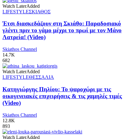
Watch Later
Added
LIFESTYLE
ΣΚΙΑΘΟΣ
Έτσι διασκεδάζουν στη Σκιάθο: Παραδοσιακό
γλέντι πριν το γάμο μέχρι το πρωί με τον Μάνο
Λατρεία! (Video)
Skiathos Channel
14.7K
682
Watch Later
Added
LIFESTYLE
ΘΕΣΣΑΛΙΑ
Κατηγιώργης Πηλίου: Το ψαροχώρι με τις
οικογενειακές επιχειρήσεις & τις χαμηλές τιμές
(Video)
Skiathos Channel
12.8K
893
Watch Later
Added