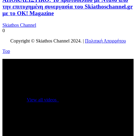
την επιτυχημένη συνεργασία του Skiathoschannel.gr
με το OK! Magazine
Skiathos Channel
0
Copyright © Skiathos Channel 2024. |
Πολιτική Απορρήτου
Top
No videos yet!
Click on "Watch later" to put videos here
View all videos
Don't miss new videos
Sign in to see updates from your favourite channels