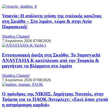
Vesuvio: Η απόλυτη γεύση της ιταλικής κουζίνας
στη Σκιάθο – Στο λιμάνι, τώρα & στην Αγία
Παρασκευή!
Skiathos Channel
7 Αυγούστου 2026
07/08/2026
Εντυπωσιακή άφιξη στη Σκιάθο: Το Superyacht
ANASTASIA K κατέπλευσε από την Τουρκία &
μαγνήτισε τα βλέμματα στο λιμάνι
Skiathos Channel
7 Αυγούστου 2026
07/08/2026
Ο πρόεδρος της ΝΙΚΗΣ, Δημήτρης Νατσιός, στην
Τούμπα για το ΠΑΟΚ-Άντερλεχτ: «Εκεί όπου χτυπά
η ασπρόμαυρη καρδιά»