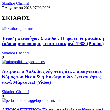
Skiathos Channel
7 Αυγούστου 2026
07/08/2026
ΣΚΙΑΘΟΣ
Ένωση Ξενοδόχων Σκιάθου: Η πρώτη & μοναδική
έκδοση μπροσούρας από το μακρινό 1988 (Photos)
Skiathos Channel
0
Άστραψε ο Χαλκίδος λέγοντας ότι… προηγείται ο
Νόμος του Θεού & η Εκκλησία δεν έχει αντάρτες
αλλά Μάρτυρες! (Video)
Skiathos Channel
0
ΑΠΟΚΛΕΙΣΤΙΚΟ: Το πρωτοσέλιδο με Ντάνο από