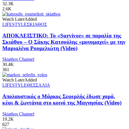
32.3K
2.6K
Watch Later
Added
LIFESTYLE
ΣΚΙΑΘΟΣ
ΑΠΟΚΛΕΙΣΤΙΚΟ: Το «Survivor» σε παραλία της
Σκιάθου – Ο Σάκης Κατσούλης «μονομαχεί» με την
Μαριαλένα Ρουμελιώτη (Video)
Skiathos Channel
30.4K
361
Watch Later
Added
LIFESTYLE
ΘΕΣΣΑΛΙΑ
Απολαυστικός ο Μάρκος Σεφερλής έδωσε χαρά,
κέφι & ζωντάνια στο κοινό της Μαγνησίας (Video)
Skiathos Channel
19.2K
627