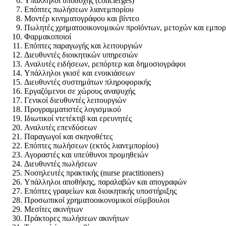
Υπάλληλοι υποδοχής (concierges)
Επόπτες πωλήσεων λιανεμπορίου
Μοντέρ κινηματογράφου και βίντεο
Πωλητές χρηματοοικονομικών προϊόντων, μετοχών και εμπο
Φαρμακοποιοί
Επόπτες παραγωγής και λειτουργιών
Διευθυντές διοικητικών υπηρεσιών
Αναλυτές ειδήσεων, ρεπόρτερ και δημοσιογράφοι
Υπάλληλοι γκισέ και ενοικιάσεων
Διευθυντές συστημάτων πληροφορικής
Εργαζόμενοι σε χώρους αναψυχής
Γενικοί διευθυντές λειτουργιών
Προγραμματιστές λογισμικού
Ιδιωτικοί ντετέκτιβ και ερευνητές
Αναλυτές επενδύσεων
Παραγωγοί και σκηνοθέτες
Επόπτες πωλήσεων (εκτός λιανεμπορίου)
Αγοραστές και υπεύθυνοι προμηθειών
Διευθυντές πωλήσεων
Νοσηλευτές πρακτικής (nurse practitioners)
Υπάλληλοι αποθήκης, παραλαβών και απογραφών
Επόπτες γραφείων και διοικητικής υποστήριξης
Προσωπικοί χρηματοοικονομικοί σύμβουλοι
Μεσίτες ακινήτων
Πράκτορες πωλήσεων ακινήτων