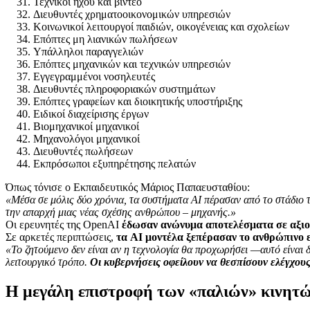
Τεχνικοί ήχου και βίντεο
Διευθυντές χρηματοοικονομικών υπηρεσιών
Κοινωνικοί λειτουργοί παιδιών, οικογένειας και σχολείων
Επόπτες μη λιανικών πωλήσεων
Υπάλληλοι παραγγελιών
Επόπτες μηχανικών και τεχνικών υπηρεσιών
Εγγεγραμμένοι νοσηλευτές
Διευθυντές πληροφοριακών συστημάτων
Επόπτες γραφείων και διοικητικής υποστήριξης
Ειδικοί διαχείρισης έργων
Βιομηχανικοί μηχανικοί
Μηχανολόγοι μηχανικοί
Διευθυντές πωλήσεων
Εκπρόσωποι εξυπηρέτησης πελατών
Όπως τόνισε ο Εκπαιδευτικός Μάριος Παπαευσταθίου:
«Μέσα σε μόλις δύο χρόνια, τα συστήματα AI πέρασαν από το στάδιο 
την απαρχή μιας νέας σχέσης ανθρώπου – μηχανής.»
Οι ερευνητές της OpenAI
έδωσαν ανώνυμα αποτελέσματα σε αξι
Σε αρκετές περιπτώσεις,
τα AI μοντέλα ξεπέρασαν το ανθρώπινο 
«Το ζητούμενο δεν είναι αν η τεχνολογία θα προχωρήσει —αυτό είναι
λειτουργικό τρόπο.
Οι κυβερνήσεις οφείλουν να θεσπίσουν ελέγχους
Η μεγάλη επιστροφή των «παλιών» κινητώ