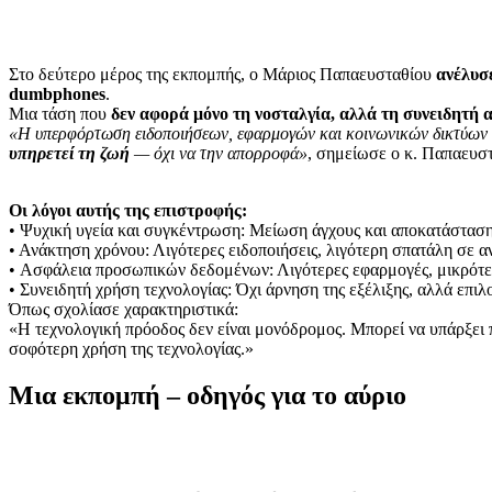
Στο δεύτερο μέρος της εκπομπής, ο Μάριος Παπαευσταθίου
ανέλυσ
dumbphones
.
Μια τάση που
δεν αφορά μόνο τη νοσταλγία, αλλά τη συνειδητ
«Η υπερφόρτωση ειδοποιήσεων, εφαρμογών και κοινωνικών δικτύων 
υπηρετεί τη ζωή
— όχι να την απορροφά»
, σημείωσε ο κ. Παπαευστ
Οι λόγοι αυτής της επιστροφής:
• Ψυχική υγεία και συγκέντρωση: Μείωση άγχους και αποκατάσταση
• Ανάκτηση χρόνου: Λιγότερες ειδοποιήσεις, λιγότερη σπατάλη σε αν
• Ασφάλεια προσωπικών δεδομένων: Λιγότερες εφαρμογές, μικρότε
• Συνειδητή χρήση τεχνολογίας: Όχι άρνηση της εξέλιξης, αλλά επι
Όπως σχολίασε χαρακτηριστικά:
«Η τεχνολογική πρόοδος δεν είναι μονόδρομος. Μπορεί να υπάρξει 
σοφότερη χρήση της τεχνολογίας.»
Μια εκπομπή – οδηγός για το αύριο