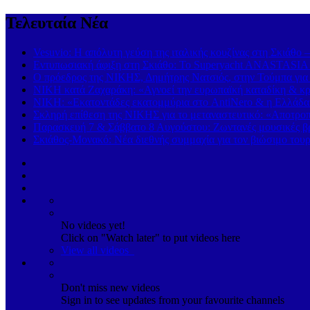
Τελευταία Νέα
Vesuvio: Η απόλυτη γεύση της ιταλικής κουζίνας στη Σκιάθο 
Εντυπωσιακή άφιξη στη Σκιάθο: Το Superyacht ANASTASIA K
Ο πρόεδρος της ΝΙΚΗΣ, Δημήτρης Νατσιός, στην Τούμπα για
ΝΙΚΗ κατά Ζαχαράκη: «Αγνοεί την ευρωπαϊκή καταδίκη & κρα
ΝΙΚΗ: «Εκατοντάδες εκατομμύρια στο AntiNero & η Ελλάδα σ
Σκληρή επίθεση της ΝΙΚΗΣ για το μεταναστευτικό: «Αποτροπή
Παρασκευή 7 & Σάββατο 8 Αυγούστου: Ζωντανές μουσικές βρα
Σκιάθος-Μονακό: Νέα διεθνής συμμαχία για τον βιώσιμο τουρ
No videos yet!
Click on "Watch later" to put videos here
View all videos
Don't miss new videos
Sign in to see updates from your favourite channels