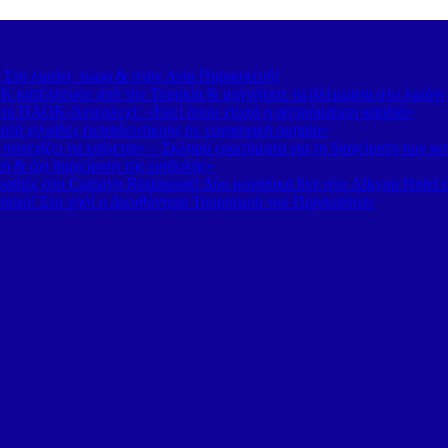
– Στο λιμάνι, τώρα & στην Αγία Παρασκευή!
 κατέπλευσε από την Τουρκία & μαγνήτισε τα βλέμματα στο λιμάνι
 το ΠΑΟΚ-Άντερλεχτ: «Εκεί όπου χτυπά η ασπρόμαυρη καρδιά»
τά χιλιάδες εκπαιδευτικούς σε εργασιακή ομηρία»
υνεχίζει να καίγεται» – Σκληρά ερωτήματα για τη διαχείριση των κ
 & όχι διαχείριση της εισβολής»
διές στο Carnayo Restaurant! Δύο μοναδικά live στο Alkyon Hotel 
ισμό! Στο νησί η Διευθύντρια Τουρισμού του Πριγκιπάτου