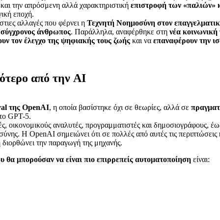
 και την απρόσμενη αλλά χαρακτηριστική
επιστροφή των «παλιών» 
ική εποχή.
άστιες αλλαγές που φέρνει η
Τεχνητή Νοημοσύνη στον επαγγελματικ
ο σύγχρονος άνθρωπος
. Παράλληλα, αναφέρθηκε στη
νέα κοινωνική
υν τον έλεγχο της ψηφιακής τους ζωής
και να
επαναφέρουν την ι
ότερο από την AI
al της OpenAI
, η οποία βασίστηκε όχι σε θεωρίες, αλλά σε
πραγματ
 το GPT-5.
ς, οικονομικούς αναλυτές, προγραμματιστές και δημοσιογράφους, έ
σύνης. Η OpenAI σημειώνει ότι σε πολλές από αυτές τις περιπτώσεις
 ή διορθώνει την παραγωγή της μηχανής.
ου θα μπορούσαν να είναι πιο επιρρεπείς αυτοματοποίηση
είναι: