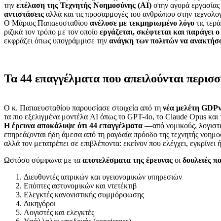
την
επέλαση της Τεχνητής Νοημοσύνης (AI)
στην αγορά εργασίας
αντιστάσεις
αλλά και τις προσαρμογές του ανθρώπου στην τεχνολογ
Ο Μάριος Παπαευσταθίου
ανέλυσε με τεκμηριωμένο λόγο
τις τερ
ριζικά τον τρόπο με τον οποίο
εργάζεται, σκέφτεται και παράγει 
εκφράζει όπως υπογράμμισε την
ανάγκη των πολιτών να ανακτήσο
Τα 44 επαγγέλματα που απειλούνται περισσ
Ο κ. Παπαευσταθίου παρουσίασε στοιχεία από τη
νέα μελέτη GDPv
τα πιο εξελιγμένα μοντέλα AI όπως το GPT-4o, το Claude Opus και
Η έρευνα αποκάλυψε ότι 44 επαγγέλματα
—από νομικούς, λογιστέ
επηρεάζονται ήδη άμεσα από τη ραγδαία πρόοδο της τεχνητής νοημο
αλλά τον μετατρέπει σε επιβλέποντα: εκείνον που ελέγχει, εγκρίνει
Ωστόσο σύμφωνα με τα
αποτελέσματα της έρευνας
οι
δουλειές π
Διευθυντές ιατρικών και υγειονομικών υπηρεσιών
Επόπτες αστυνομικών και ντετέκτιβ
Ελεγκτές κανονιστικής συμμόρφωσης
Δικηγόροι
Λογιστές και ελεγκτές