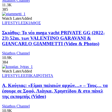
Skiathos Channel
11.3K
385
Watch Later
Added
LIFESTYLE
ΣΚΙΑΘΟΣ
Σκιάθος: Το νέο mega yacht PRIVATE GG (2022-
23) 52m. των VALENTINO GARAVANI &
GIANCARLO GIAMMETTI (Video & Photos)
Skiathos Channel
10.9K
384
Watch Later
Added
LIFESTYLE
ΕΠΙΚΑΙΡΟΤΗΤΑ
Α. Κούγιας: «Είμαι παλαιών αρχών…» – Τους… τα
έσουρε σε Σοφό, Λιάγκα, Χρηστίδου & στο πάνελ
της εκπομπής (Video)
Skiathos Channel
10.9K