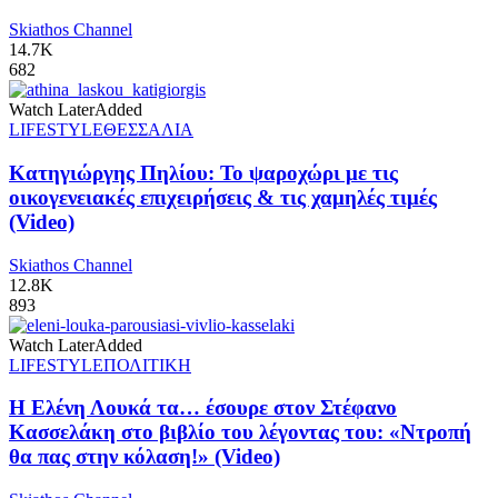
Skiathos Channel
14.7K
682
Watch Later
Added
LIFESTYLE
ΘΕΣΣΑΛΙΑ
Κατηγιώργης Πηλίου: Το ψαροχώρι με τις
οικογενειακές επιχειρήσεις & τις χαμηλές τιμές
(Video)
Skiathos Channel
12.8K
893
Watch Later
Added
LIFESTYLE
ΠΟΛΙΤΙΚΗ
Η Ελένη Λουκά τα… έσουρε στον Στέφανο
Κασσελάκη στο βιβλίο του λέγοντας του: «Ντροπή
θα πας στην κόλαση!» (Video)