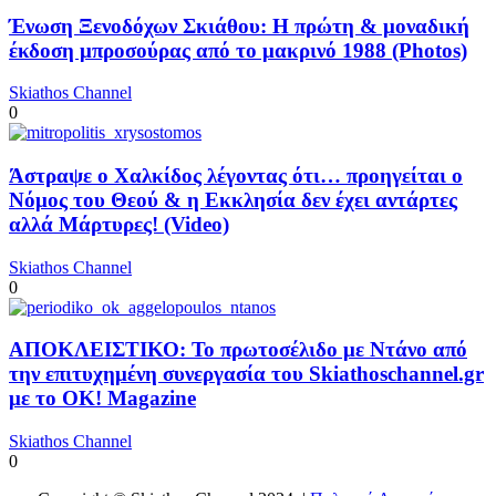
Ένωση Ξενοδόχων Σκιάθου: Η πρώτη & μοναδική
έκδοση μπροσούρας από το μακρινό 1988 (Photos)
Skiathos Channel
0
Άστραψε ο Χαλκίδος λέγοντας ότι… προηγείται ο
Νόμος του Θεού & η Εκκλησία δεν έχει αντάρτες
αλλά Μάρτυρες! (Video)
Skiathos Channel
0
ΑΠΟΚΛΕΙΣΤΙΚΟ: Το πρωτοσέλιδο με Ντάνο από
την επιτυχημένη συνεργασία του Skiathoschannel.gr
με το OK! Magazine
Skiathos Channel
0