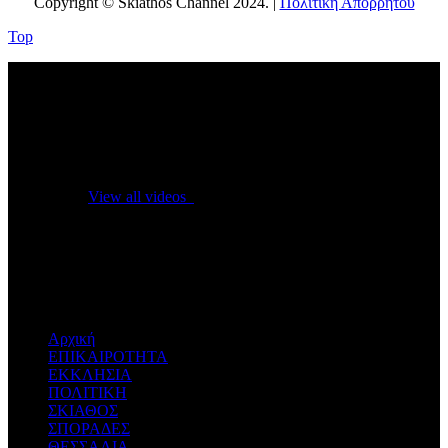
Copyright © Skiathos Channel 2024. |
Πολιτική Απορρήτου
Top
No videos yet!
Click on "Watch later" to put videos here
View all videos
Don't miss new videos
Sign in to see updates from your favourite channels
Αρχική
ΕΠΙΚΑΙΡΟΤΗΤΑ
ΕΚΚΛΗΣΙΑ
ΠΟΛΙΤΙΚΗ
ΣΚΙΑΘΟΣ
ΣΠΟΡΑΔΕΣ
ΘΕΣΣΑΛΙΑ