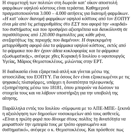
Η συμμετοχή των πολιτών στη δωρεάν κατ’ οίκον αποστολή
φαρμάκων υψηλού κόστους είναι τεράστια. Καθημερινά
πραγματοποιούνται 3.000 – 4.000 αιτήσεις για διανομή φαρμάκων.
«Η κατ’ οίκον διανομή φαρμάκων υψηλού κόστους από τον ΕΟΠΥΥ
είναι μία από τις μεταρρυθμίσεις στο ΕΣΥ που αφορά την «καρδιά»
του συστήματος και που προσφέρει αξιοπρέπεια και διευκόλυνση σε
περισσότερους από 120.000 συμπολίτες μας κάθε μήνα,
ανεξαρτήτως της περιοχής που διαμένουν. Η συγκεκριμένη
μεταρρύθμιση αφορά όλα τα φάρμακα υψηλού κόστους, εκτός από
τα φάρμακα που δεν έχουν άδεια κυκλοφορίας και τα φάρμακα
εξωσωματικής»
, ανέφερε χθες Κυριακή 6 Ιουλίου ο υφυπουργός
Υγείας, Μάριος Θεμιστοκλέους, μιλώντας στην ΕΡΤ.
Η διαδικασία είναι εξαιρετικά απλή και γίνεται μέσω της
ιστοσελίδας του ΕΟΠΥΥ. Για όσους δεν είναι εξοικειωμένοι με τις
ψηφιακές πλατφόρμες, υπάρχει η δυνατότητα τηλεφωνικής
εξυπηρέτησης μέσω του 18181, όπου μπορούν να δώσουν τα
στοιχεία τους και να λάβουν υποστήριξη για την υποβολή της
αίτησης.
Παράλληλα εντός του Ιουλίου -σύμφωνα με το ΑΠΕ-ΜΠΕ- ξεκινά
η αξιολόγηση των δημοσίων νοσοκομείων από τους ασθενείς.
«Είναι η πρώτη φορά που δίνουμε στους πολίτες τη δυνατότητα να
μοιραστούν την εμπειρία τους με τρόπο οργανωμένο και
συστηματικό»
, ανέφερε ο κ. Θεμιστοκλέους. Και πρόσθεσε πως