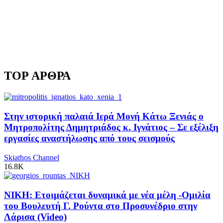
TOP ΑΡΘΡΑ
Στην ιστορική παλαιά Ιερά Μονή Κάτω Ξενιάς ο
Μητροπολίτης Δημητριάδος κ. Ιγνάτιος – Σε εξέλιξη
εργασίες αναστήλωσης από τους σεισμούς
Skiathos Channel
16.8K
ΝΙΚΗ: Ετοιμάζεται δυναμικά με νέα μέλη -Ομιλία
του Βουλευτή Γ. Ρούντα στο Προσυνέδριο στην
Λάρισα (Video)