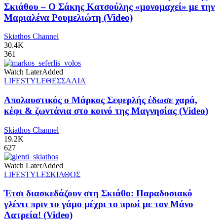
Σκιάθου – Ο Σάκης Κατσούλης «μονομαχεί» με την
Μαριαλένα Ρουμελιώτη (Video)
Skiathos Channel
30.4K
361
Watch Later
Added
LIFESTYLE
ΘΕΣΣΑΛΙΑ
Απολαυστικός ο Μάρκος Σεφερλής έδωσε χαρά,
κέφι & ζωντάνια στο κοινό της Μαγνησίας (Video)
Skiathos Channel
19.2K
627
Watch Later
Added
LIFESTYLE
ΣΚΙΑΘΟΣ
Έτσι διασκεδάζουν στη Σκιάθο: Παραδοσιακό
γλέντι πριν το γάμο μέχρι το πρωί με τον Μάνο
Λατρεία! (Video)