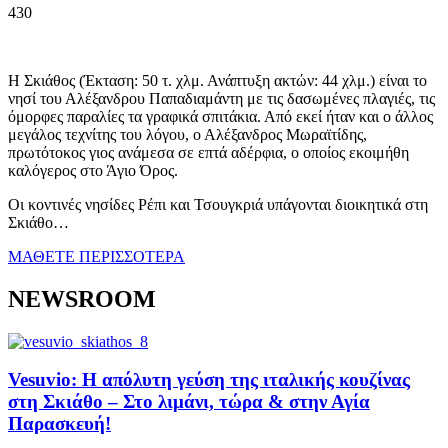
430
Η Σκιάθος (Έκταση: 50 τ. χλμ. Ανάπτυξη ακτών: 44 χλμ.) είναι το
νησί του Αλέξανδρου Παπαδιαμάντη με τις δασωμένες πλαγιές, τις
όμορφες παραλίες τα γραφικά σπιτάκια. Από εκεί ήταν και ο άλλος
μεγάλος τεχνίτης του λόγου, ο Αλέξανδρος Μωραϊτίδης,
πρωτότοκος γιος ανάμεσα σε επτά αδέρφια, ο οποίος εκοιμήθη
καλόγερος στο Άγιο Όρος.
Οι κοντινές νησίδες Ρέπι και Τσουγκριά υπάγονται διοικητικά στη
Σκιάθο…
ΜΑΘΕΤΕ ΠΕΡΙΣΣΟΤΕΡΑ
NEWSROOM
Vesuvio: Η απόλυτη γεύση της ιταλικής κουζίνας
στη Σκιάθο – Στο λιμάνι, τώρα & στην Αγία
Παρασκευή!