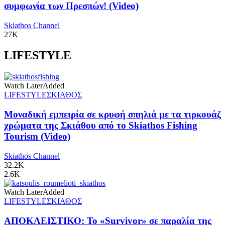
συμφωνία των Πρεσπών! (Video)
Skiathos Channel
27K
LIFESTYLE
Watch Later
Added
LIFESTYLE
ΣΚΙΑΘΟΣ
Μοναδική εμπειρία σε κρυφή σπηλιά με τα τιρκουάζ
χρώματα της Σκιάθου από το Skiathos Fishing
Tourism (Video)
Skiathos Channel
32.2K
2.6K
Watch Later
Added
LIFESTYLE
ΣΚΙΑΘΟΣ
ΑΠΟΚΛΕΙΣΤΙΚΟ: Το «Survivor» σε παραλία της