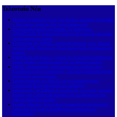
Τελευταία Νέα
Vesuvio: Η απόλυτη γεύση της ιταλικής κουζίνας στη Σκιάθο
– Στο λιμάνι, τώρα & στην Αγία Παρασκευή!
Εντυπωσιακή άφιξη στη Σκιάθο: Το Superyacht
ANASTASIA K κατέπλευσε από την Τουρκία & μαγνήτισε
τα βλέμματα στο λιμάνι
Ο πρόεδρος της ΝΙΚΗΣ, Δημήτρης Νατσιός, στην Τούμπα
για το ΠΑΟΚ-Άντερλεχτ: «Εκεί όπου χτυπά η ασπρόμαυρη
καρδιά»
ΝΙΚΗ κατά Ζαχαράκη: «Αγνοεί την ευρωπαϊκή καταδίκη &
κρατά χιλιάδες εκπαιδευτικούς σε εργασιακή ομηρία»
ΝΙΚΗ: «Εκατοντάδες εκατομμύρια στο AntiNero & η
Ελλάδα συνεχίζει να καίγεται» – Σκληρά ερωτήματα για τη
διαχείριση των κονδυλίων
Σκληρή επίθεση της ΝΙΚΗΣ για το μεταναστευτικό:
«Αποτροπή & όχι διαχείριση της εισβολής»
Παρασκευή 7 & Σάββατο 8 Αυγούστου: Ζωντανές μουσικές
βραδιές στο Carnayo Restaurant! Δύο μοναδικά live στο
Alkyon Hotel στη Σκιάθο
Σκιάθος-Μονακό: Νέα διεθνής συμμαχία για τον βιώσιμο
τουρισμό! Στο νησί η Διευθύντρια Τουρισμού του
Πριγκιπάτου