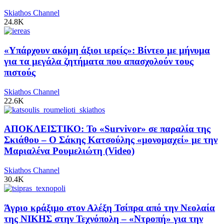
Skiathos Channel
24.8K
«Υπάρχουν ακόμη άξιοι ιερείς»: Βίντεο με μήνυμα
για τα μεγάλα ζητήματα που απασχολούν τους
πιστούς
Skiathos Channel
22.6K
ΑΠΟΚΛΕΙΣΤΙΚΟ: Το «Survivor» σε παραλία της
Σκιάθου – Ο Σάκης Κατσούλης «μονομαχεί» με την
Μαριαλένα Ρουμελιώτη (Video)
Skiathos Channel
30.4K
Άγριο κράξιμο στον Αλέξη Τσίπρα από την Νεολαία
της ΝΙΚΗΣ στην Τεχνόπολη – «Ντροπή» για την