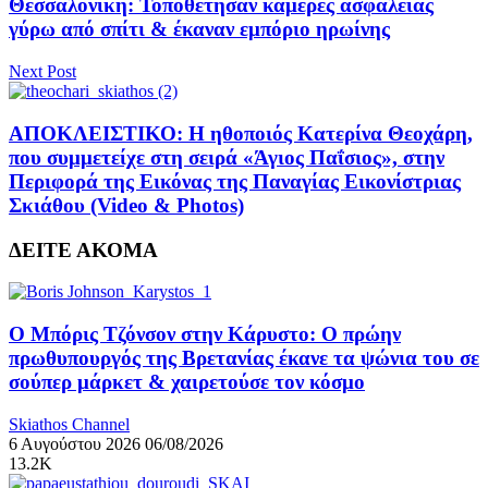
Θεσσαλονίκη: Τοποθέτησαν κάμερες ασφαλείας
γύρω από σπίτι & έκαναν εμπόριο ηρωίνης
Next Post
ΑΠΟΚΛΕΙΣΤΙΚΟ: Η ηθοποιός Κατερίνα Θεοχάρη,
που συμμετείχε στη σειρά «Άγιος Παΐσιος», στην
Περιφορά της Εικόνας της Παναγίας Εικονίστριας
Σκιάθου (Video & Photos)
ΔΕΙΤΕ ΑΚΟΜΑ
Ο Μπόρις Τζόνσον στην Κάρυστο: Ο πρώην
πρωθυπουργός της Βρετανίας έκανε τα ψώνια του σε
σούπερ μάρκετ & χαιρετούσε τον κόσμο
Skiathos Channel
6 Αυγούστου 2026
06/08/2026
13.2K