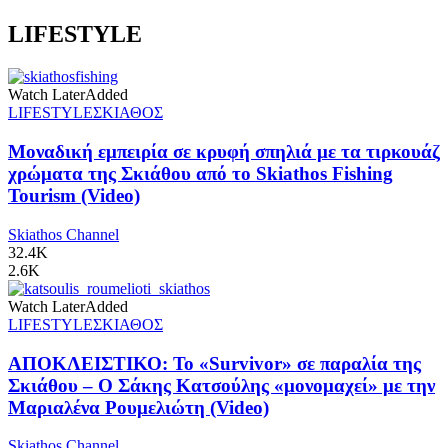
LIFESTYLE
Watch Later
Added
LIFESTYLE
ΣΚΙΑΘΟΣ
Μοναδική εμπειρία σε κρυφή σπηλιά με τα τιρκουάζ
χρώματα της Σκιάθου από το Skiathos Fishing
Tourism (Video)
Skiathos Channel
32.4K
2.6K
Watch Later
Added
LIFESTYLE
ΣΚΙΑΘΟΣ
ΑΠΟΚΛΕΙΣΤΙΚΟ: Το «Survivor» σε παραλία της
Σκιάθου – Ο Σάκης Κατσούλης «μονομαχεί» με την
Μαριαλένα Ρουμελιώτη (Video)
Skiathos Channel