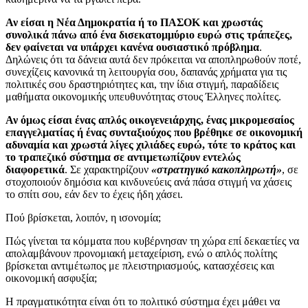
Αν είσαι η Νέα Δημοκρατία ή το ΠΑΣΟΚ και χρωστάς
συνολικά πάνω από ένα δισεκατομμύριο ευρώ στις τράπεζες,
δεν φαίνεται να υπάρχει κανένα ουσιαστικό πρόβλημα
.
Δηλώνεις ότι τα δάνεια αυτά δεν πρόκειται να αποπληρωθούν ποτέ,
συνεχίζεις κανονικά τη λειτουργία σου, δαπανάς χρήματα για τις
πολιτικές σου δραστηριότητες και, την ίδια στιγμή, παραδίδεις
μαθήματα οικονομικής υπευθυνότητας στους Έλληνες πολίτες.
Αν όμως είσαι ένας απλός οικογενειάρχης, ένας μικρομεσαίος
επαγγελματίας ή ένας συνταξιούχος που βρέθηκε σε οικονομική
αδυναμία και χρωστά λίγες χιλιάδες ευρώ, τότε το κράτος και
το τραπεζικό σύστημα σε αντιμετωπίζουν εντελώς
διαφορετικά
. Σε χαρακτηρίζουν
«στρατηγικό κακοπληρωτή»
, σε
στοχοποιούν δημόσια και κινδυνεύεις ανά πάσα στιγμή να χάσεις
το σπίτι σου, εάν δεν το έχεις ήδη χάσει.
Πού βρίσκεται, λοιπόν, η ισονομία;
Πώς γίνεται τα κόμματα που κυβέρνησαν τη χώρα επί δεκαετίες να
απολαμβάνουν προνομιακή μεταχείριση, ενώ ο απλός πολίτης
βρίσκεται αντιμέτωπος με πλειστηριασμούς, κατασχέσεις και
οικονομική ασφυξία;
Η πραγματικότητα είναι ότι το πολιτικό σύστημα έχει μάθει να