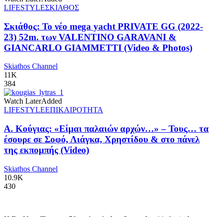
LIFESTYLE
ΣΚΙΑΘΟΣ
Σκιάθος: Το νέο mega yacht PRIVATE GG (2022-
23) 52m. των VALENTINO GARAVANI &
GIANCARLO GIAMMETTI (Video & Photos)
Skiathos Channel
11K
384
Watch Later
Added
LIFESTYLE
ΕΠΙΚΑΙΡΟΤΗΤΑ
Α. Κούγιας: «Είμαι παλαιών αρχών…» – Τους… τα
έσουρε σε Σοφό, Λιάγκα, Χρηστίδου & στο πάνελ
της εκπομπής (Video)
Skiathos Channel
10.9K
430