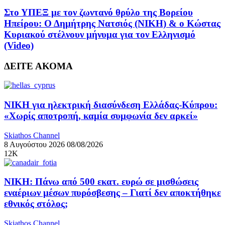
Στο ΥΠΕΞ με τον ζωντανό θρύλο της Βορείου
Ηπείρου: Ο Δημήτρης Νατσιός (ΝΙΚΗ) & ο Κώστας
Κυριακού στέλνουν μήνυμα για τον Ελληνισμό
(Video)
ΔΕΙΤΕ ΑΚΟΜΑ
ΝΙΚΗ για ηλεκτρική διασύνδεση Ελλάδας-Κύπρου:
«Χωρίς αποτροπή, καμία συμφωνία δεν αρκεί»
Skiathos Channel
8 Αυγούστου 2026
08/08/2026
12K
ΝΙΚΗ: Πάνω από 500 εκατ. ευρώ σε μισθώσεις
εναέριων μέσων πυρόσβεσης – Γιατί δεν αποκτήθηκε
εθνικός στόλος;
Skiathos Channel