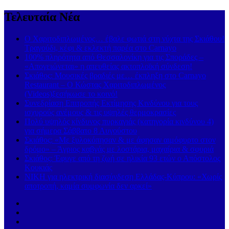
Τελευταία Νέα
Ο Χαριτοδιπλωμένος… έβαλε φωτιά στη νύχτα της Σκιάθου!
Τραγούδι, κέφι & εκλεκτή παρέα στο Carnayo
100% πληρότητα από Θεσσαλονίκη για τις Σποράδες –
«Απογειώνεται» η απευθείας ακτοπλοϊκή σύνδεση!
Σκιάθος: Μουσικές βραδιές με… έκπληξη στο Carnayo
Restaurant – Ο Κώστας Χαριτοδιπλωμένος
(Videos)ξεσήκωσε το κοινό!
Συνεδρίαση Επιτροπής Εκτίμησης Κινδύνου για τους
ισχυρούς ανέμους & τις υψηλές θερμοκρασίες
Πολύ υψηλός κίνδυνος πυρκαγιάς (κατηγορία κινδύνου 4)
για σήμερα Σάββατο 8 Αυγούστου
Σκιάθος: «Με ξυλοκόπησαν & με άφησαν αιμόφυρτο στον
δρόμο» – Άγριος καβγάς με λοστάρια, μαχαίρια & σφυριά
Σκιάθος: Έφυγε από τη ζωή σε ηλικία 93 ετών ο Απόστολος
Κουκιάς
ΝΙΚΗ για ηλεκτρική διασύνδεση Ελλάδας-Κύπρου: «Χωρίς
αποτροπή, καμία συμφωνία δεν αρκεί»