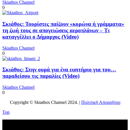
Skiathos Channel
0
Σκιάθος: Τουρίστες παίζουν «κορώνα ή γράμματα»
τη ζωή τους σε απογειώσεις αεροπλάνων – Τι
καταγγέλλει ο Δήμαρχος (Video)
Skiathos Channel
0
Σκιάθος: Στην ουρά για ένα εισιτήριο για του…
παραδείσου τις παραλίες (Video)
Skiathos Channel
0
Copyright © Skiathos Channel 2024. |
Πολιτική Απορρήτου
Top