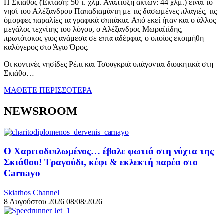
Η Σκιάθος (Έκταση: 50 τ. χλμ. Ανάπτυξη ακτών: 44 χλμ.) είναι το
νησί του Αλέξανδρου Παπαδιαμάντη με τις δασωμένες πλαγιές, τις
όμορφες παραλίες τα γραφικά σπιτάκια. Από εκεί ήταν και ο άλλος
μεγάλος τεχνίτης του λόγου, ο Αλέξανδρος Μωραϊτίδης,
πρωτότοκος γιος ανάμεσα σε επτά αδέρφια, ο οποίος εκοιμήθη
καλόγερος στο Άγιο Όρος.
Οι κοντινές νησίδες Ρέπι και Τσουγκριά υπάγονται διοικητικά στη
Σκιάθο…
ΜΑΘΕΤΕ ΠΕΡΙΣΣΟΤΕΡΑ
NEWSROOM
Ο Χαριτοδιπλωμένος… έβαλε φωτιά στη νύχτα της
Σκιάθου! Τραγούδι, κέφι & εκλεκτή παρέα στο
Carnayo
Skiathos Channel
8 Αυγούστου 2026
08/08/2026