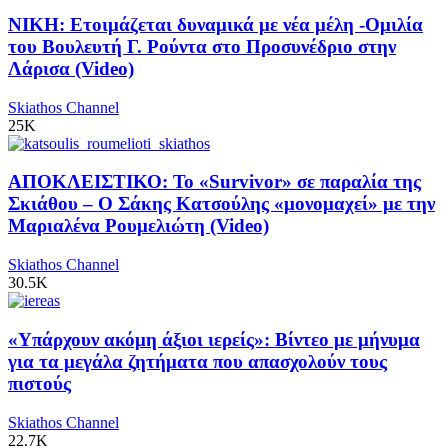
ΝΙΚΗ: Ετοιμάζεται δυναμικά με νέα μέλη -Ομιλία
του Βουλευτή Γ. Ρούντα στο Προσυνέδριο στην
Λάρισα (Video)
Skiathos Channel
25K
ΑΠΟΚΛΕΙΣΤΙΚΟ: Το «Survivor» σε παραλία της
Σκιάθου – Ο Σάκης Κατσούλης «μονομαχεί» με την
Μαριαλένα Ρουμελιώτη (Video)
Skiathos Channel
30.5K
«Υπάρχουν ακόμη άξιοι ιερείς»: Βίντεο με μήνυμα
για τα μεγάλα ζητήματα που απασχολούν τους
πιστούς
Skiathos Channel
22.7K