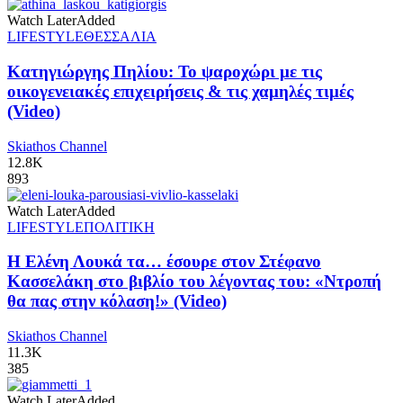
Watch Later
Added
LIFESTYLE
ΘΕΣΣΑΛΙΑ
Κατηγιώργης Πηλίου: Το ψαροχώρι με τις
οικογενειακές επιχειρήσεις & τις χαμηλές τιμές
(Video)
Skiathos Channel
12.8K
893
Watch Later
Added
LIFESTYLE
ΠΟΛΙΤΙΚΗ
Η Ελένη Λουκά τα… έσουρε στον Στέφανο
Κασσελάκη στο βιβλίο του λέγοντας του: «Ντροπή
θα πας στην κόλαση!» (Video)
Skiathos Channel
11.3K
385
Watch Later
Added