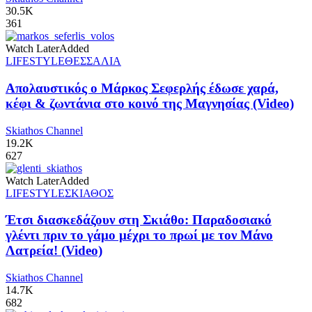
30.5K
361
Watch Later
Added
LIFESTYLE
ΘΕΣΣΑΛΙΑ
Απολαυστικός ο Μάρκος Σεφερλής έδωσε χαρά,
κέφι & ζωντάνια στο κοινό της Μαγνησίας (Video)
Skiathos Channel
19.2K
627
Watch Later
Added
LIFESTYLE
ΣΚΙΑΘΟΣ
Έτσι διασκεδάζουν στη Σκιάθο: Παραδοσιακό
γλέντι πριν το γάμο μέχρι το πρωί με τον Μάνο
Λατρεία! (Video)
Skiathos Channel
14.7K
682