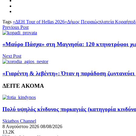
Tags
«ΔΕΗ Tour of Hellas 2026»
Δήμος Πειραιώς
πλατεία Κοραή
ποδ
Previous Post
«Μαύρο Πάσχα» στη Μαγνησία: 120 κτηνοτρόφοι χωρί
Next Post
«Γιαρέντη & λεβέντη»: Όταν η παράδοση ζωντανεύει
ΔΕΙΤΕ ΑΚΟΜΑ
Πολύ υψηλός κίνδυνος πυρκαγιάς (κατηγορία κινδύν
Skiathos Channel
8 Αυγούστου 2026
08/08/2026
13.2K