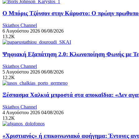
Ο Μπόρις Τζόνσον στην Κάρυστο: Ο πρώην πρωθυπουρ
Skiathos Channel
6 Αυγούστου 2026
06/08/2026
13.2K
Ψηφιακή Εξαπάτηση 2.0: Κλωνοποίηση Φωνής με Τ
Skiathos Channel
5 Αυγούστου 2026
06/08/2026
12.2K
Ξέσπασμα Χαλκιά μπροστά στα αποκαΐδια: «Δεν αγαπ
Skiathos Channel
4 Αυγούστου 2026
04/08/2026
13.2K
«Χριστιανός» ή επικοινωνιακό αφήγημα; Έντονες αντ