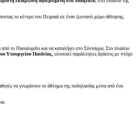
εχωριστή εκδήλωση αφιερωμένη στο ποδήλατο
, στο πλαίσιο της
έποντας το κέντρο του Πειραιά σε έναν ζωντανό χώρο άθλησης,
ά από το Πασαλιμάνι και να καταλήγει στο Σύνταγμα. Στο πλαίσιο
του Υπουργείου Παιδείας
, υλοποιεί παράλληλες δράσεις με στόχο
αθητές να γνωρίσουν το άθλημα της ποδηλασίας μέσα από ένα
ια.