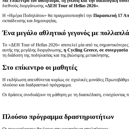
Με επίκεντρο τον αθλητισμό, τη γνώση και την οικολογική συν
διεθνούς διοργάνωσης
«ΔΕΗ Tour of Hellas 2026»
.
Η «Ημέρα Ποδηλάτου» θα πραγματοποιηθεί την
Παρασκευή 17 Απρ
εκπαίδευσης και δημιουργίας.
Ένα μεγάλο αθλητικό γεγονός με πολλαπλ
Το «ΔΕΗ Tour of Hellas 2026» αποτελεί μία από τις σημαντικότερες 
αυτής της μεγάλης διοργάνωσης,
η Cycling Greece, σε συνεργασί
τη διάδοση της ποδηλασίας και της βιώσιμης μετακίνησης.
Στο επίκεντρο οι μαθητές
Η εκδήλωση απευθύνεται κυρίως σε σχολικές μονάδες Πρωτοβάθμιας
πλούσιο και διαδραστικό πρόγραμμα.
Οι δράσεις συνδυάζουν τη μάθηση με τη διασκέδαση, ενισχύοντας π
Πλούσιο πρόγραμμα δραστηριοτήτων
Οι συμμετέχοντες θα έχουν την ευκαιρία να απολαύσουν: