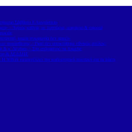
α σήμερα Σάββατο 8 Αυγούστου
ο» – Άγριος καβγάς με λοστάρια, μαχαίρια & σφυριά
ουκιάς
οτροπή, καμία συμφωνία δεν αρκεί»
ν πυρόσβεσης – Γιατί δεν αποκτήθηκε εθνικός στόλος;
η & κ. Δένδια» – Στο στόχαστρο τα Apache
νηση & ΔΕΔΔΗΕ
Η ΝΙΚΗ καταγγέλλει την κυβερνητική πολιτική για τα δάση