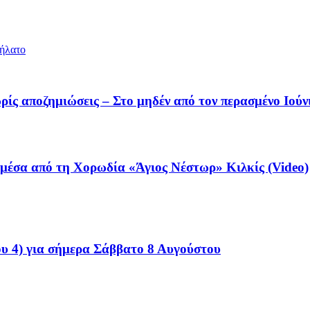
ήλατο
ς αποζημιώσεις – Στο μηδέν από τον περασμένο Ιούν
 μέσα από τη Χορωδία «Άγιος Νέστωρ» Κιλκίς (Video)
ου 4) για σήμερα Σάββατο 8 Αυγούστου