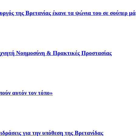
γός της Βρετανίας έκανε τα ψώνια του σε σούπερ μά
εχνητή Νοημοσύνη & Πρακτικές Προστασίας
ούν αυτόν τον τόπο»
ιδράσεις για την υπόθεση της Βρετανίδας