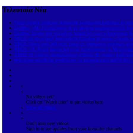
Τελευταία Νέα
Πολύ υψηλός κίνδυνος πυρκαγιάς (κατηγορία κινδύνου 4) γι
Σκιάθος: «Με ξυλοκόπησαν & με άφησαν αιμόφυρτο στον δρόμ
Σκιάθος: Έφυγε από τη ζωή σε ηλικία 93 ετών ο Απόστολος Κ
ΝΙΚΗ για ηλεκτρική διασύνδεση Ελλάδας-Κύπρου: «Χωρίς απ
ΝΙΚΗ: Πάνω από 500 εκατ. ευρώ σε μισθώσεις εναέριων μέσω
ΝΙΚΗ: «Η εθνική άμυνα δεν είναι γιουσουρούμ, κ. Μητσοτάκ
ΝΙΚΗ: Οι στάχτες αποκαλύπτουν ευθύνες & «καίνε» κυβέρ
Φάμπρικα απευθείας αναθέσεων τα προγράμματα antiNERO – 
No videos yet!
Click on "Watch later" to put videos here
View all videos
Don't miss new videos
Sign in to see updates from your favourite channels