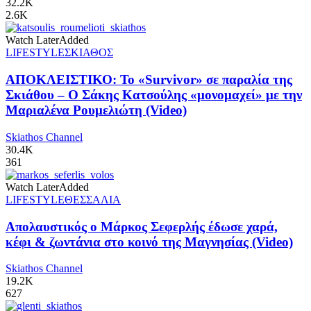
32.2K
2.6K
Watch Later
Added
LIFESTYLE
ΣΚΙΑΘΟΣ
ΑΠΟΚΛΕΙΣΤΙΚΟ: Το «Survivor» σε παραλία της
Σκιάθου – Ο Σάκης Κατσούλης «μονομαχεί» με την
Μαριαλένα Ρουμελιώτη (Video)
Skiathos Channel
30.4K
361
Watch Later
Added
LIFESTYLE
ΘΕΣΣΑΛΙΑ
Απολαυστικός ο Μάρκος Σεφερλής έδωσε χαρά,
κέφι & ζωντάνια στο κοινό της Μαγνησίας (Video)
Skiathos Channel
19.2K
627