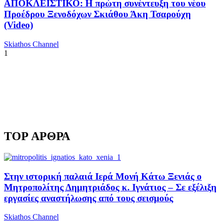
ΑΠΟΚΛΕΙΣΤΙΚΟ: Η πρώτη συνέντευξη του νέου
Προέδρου Ξενοδόχων Σκιάθου Άκη Τσαρούχη
(Video)
Skiathos Channel
1
TOP ΑΡΘΡΑ
Στην ιστορική παλαιά Ιερά Μονή Κάτω Ξενιάς ο
Μητροπολίτης Δημητριάδος κ. Ιγνάτιος – Σε εξέλιξη
εργασίες αναστήλωσης από τους σεισμούς
Skiathos Channel