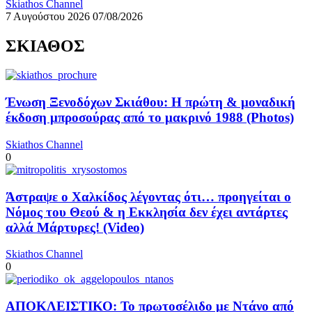
Skiathos Channel
7 Αυγούστου 2026
07/08/2026
ΣΚΙΑΘΟΣ
Ένωση Ξενοδόχων Σκιάθου: Η πρώτη & μοναδική
έκδοση μπροσούρας από το μακρινό 1988 (Photos)
Skiathos Channel
0
Άστραψε ο Χαλκίδος λέγοντας ότι… προηγείται ο
Νόμος του Θεού & η Εκκλησία δεν έχει αντάρτες
αλλά Μάρτυρες! (Video)
Skiathos Channel
0
ΑΠΟΚΛΕΙΣΤΙΚΟ: Το πρωτοσέλιδο με Ντάνο από