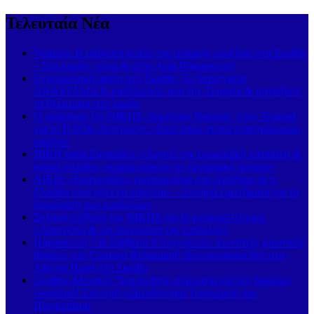
Τελευταία Νέα
Vesuvio: Η απόλυτη γεύση της ιταλικής κουζίνας στη Σκιάθο
– Στο λιμάνι, τώρα & στην Αγία Παρασκευή!
Εντυπωσιακή άφιξη στη Σκιάθο: Το Superyacht
ANASTASIA K κατέπλευσε από την Τουρκία & μαγνήτισε
τα βλέμματα στο λιμάνι
Ο πρόεδρος της ΝΙΚΗΣ, Δημήτρης Νατσιός, στην Τούμπα
για το ΠΑΟΚ-Άντερλεχτ: «Εκεί όπου χτυπά η ασπρόμαυρη
καρδιά»
ΝΙΚΗ κατά Ζαχαράκη: «Αγνοεί την ευρωπαϊκή καταδίκη &
κρατά χιλιάδες εκπαιδευτικούς σε εργασιακή ομηρία»
ΝΙΚΗ: «Εκατοντάδες εκατομμύρια στο AntiNero & η
Ελλάδα συνεχίζει να καίγεται» – Σκληρά ερωτήματα για τη
διαχείριση των κονδυλίων
Σκληρή επίθεση της ΝΙΚΗΣ για το μεταναστευτικό:
«Αποτροπή & όχι διαχείριση της εισβολής»
Παρασκευή 7 & Σάββατο 8 Αυγούστου: Ζωντανές μουσικές
βραδιές στο Carnayo Restaurant! Δύο μοναδικά live στο
Alkyon Hotel στη Σκιάθο
Σκιάθος-Μονακό: Νέα διεθνής συμμαχία για τον βιώσιμο
τουρισμό! Στο νησί η Διευθύντρια Τουρισμού του
Πριγκιπάτου