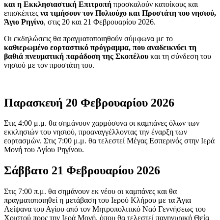
και η Εκκλησιαστική Επιτροπή
προσκαλούν κατοίκους και
επισκέπτες
να τιμήσουν τον Πολιούχο και Προστάτη του νησιού,
Άγιο Ρηγίνο
, στις 20 και 21 Φεβρουαρίου 2026.
Οι εκδηλώσεις θα πραγματοποιηθούν σύμφωνα με το
καθιερωμένο εορταστικό πρόγραμμα, που αναδεικνύει τη
βαθιά πνευματική παράδοση της Σκοπέλου
και τη σύνδεση του
νησιού με τον προστάτη του.
Παρασκευή 20 Φεβρουαρίου 2026
Στις 4:00 μ.μ. θα σημάνουν χαρμόσυνα οι καμπάνες όλων των
εκκλησιών του νησιού, προαναγγέλλοντας την έναρξη των
εορτασμών. Στις 7:00 μ.μ. θα τελεστεί Μέγας Εσπερινός στην Ιερά
Μονή του Αγίου Ρηγίνου.
Σάββατο 21 Φεβρουαρίου 2026
Στις 7:00 π.μ. θα σημάνουν εκ νέου οι καμπάνες και θα
πραγματοποιηθεί η μετάβαση του Ιερού Κλήρου με τα Άγια
Λείψανα του Αγίου από τον Μητροπολιτικό Ναό Γεννήσεως του
Χριστού προς την Ιερά Μονή, όπου θα τελεστεί πανηγυρική Θεία