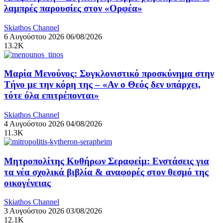
λαμπρές παρουσίες στον «Ορφέα»
Skiathos Channel
6 Αυγούστου 2026
06/08/2026
13.2K
Μαρία Μενούνος: Συγκλονιστικό προσκύνημα στην
Τήνο με την κόρη της – «Αν ο Θεός δεν υπάρχει,
τότε όλα επιτρέπονται»
Skiathos Channel
4 Αυγούστου 2026
04/08/2026
11.3K
Μητροπολίτης Κυθήρων Σεραφείμ: Ενστάσεις για
τα νέα σχολικά βιβλία & αναφορές στον θεσμό της
οικογένειας
Skiathos Channel
3 Αυγούστου 2026
03/08/2026
12.1K