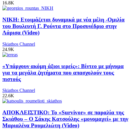
16.8K
ΝΙΚΗ: Ετοιμάζεται δυναμικά με νέα μέλη -Ομιλία
του Βουλευτή Γ. Ρούντα στο Προσυνέδριο στην
Λάρισα (Video)
Skiathos Channel
24.9K
«Υπάρχουν ακόμη άξιοι ιερείς»: Βίντεο με μήνυμα
για τα μεγάλα ζητήματα που απασχολούν τους
πιστούς
Skiathos Channel
22.6K
ΑΠΟΚΛΕΙΣΤΙΚΟ: Το «Survivor» σε παραλία της
Σκιάθου – Ο Σάκης Κατσούλης «μονομαχεί» με την
Μαριαλένα Ρουμελιώτη (Video)