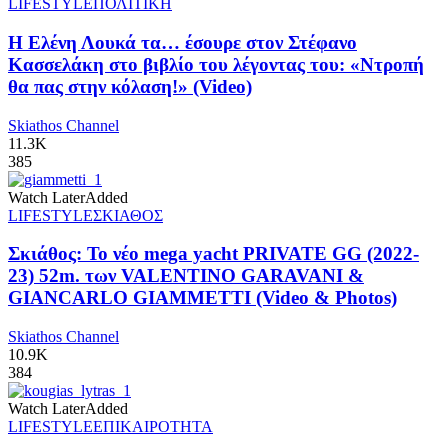
LIFESTYLE
ΠΟΛΙΤΙΚΗ
Η Ελένη Λουκά τα… έσουρε στον Στέφανο
Κασσελάκη στο βιβλίο του λέγοντας του: «Ντροπή
θα πας στην κόλαση!» (Video)
Skiathos Channel
11.3K
385
Watch Later
Added
LIFESTYLE
ΣΚΙΑΘΟΣ
Σκιάθος: Το νέο mega yacht PRIVATE GG (2022-
23) 52m. των VALENTINO GARAVANI &
GIANCARLO GIAMMETTI (Video & Photos)
Skiathos Channel
10.9K
384
Watch Later
Added
LIFESTYLE
ΕΠΙΚΑΙΡΟΤΗΤΑ