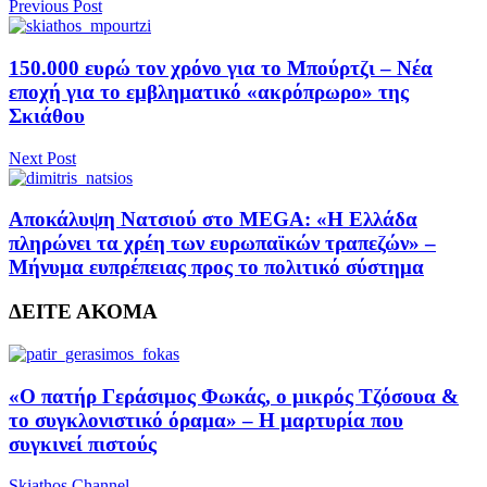
Previous Post
150.000 ευρώ τον χρόνο για το Μπούρτζι – Νέα
εποχή για το εμβληματικό «ακρόπρωρο» της
Σκιάθου
Next Post
Αποκάλυψη Νατσιού στο MEGA: «Η Ελλάδα
πληρώνει τα χρέη των ευρωπαϊκών τραπεζών» –
Μήνυμα ευπρέπειας προς το πολιτικό σύστημα
ΔΕΙΤΕ ΑΚΟΜΑ
«Ο πατήρ Γεράσιμος Φωκάς, ο μικρός Τζόσουα &
το συγκλονιστικό όραμα» – Η μαρτυρία που
συγκινεί πιστούς
Skiathos Channel