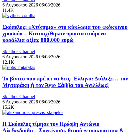
6 Αυγούστου 2026
06/08/2026
11.4K
Σκόπελος: «Χτύπημα» στο κύκλωμα του «κόκκινου
χρυσού» – Κατασχέθηκαν προστατευόμενα
κοράλλια αξίας 800.000 ευρώ
Skiathos Channel
6 Αυγούστου 2026
06/08/2026
12.1K
Το βίντεο που πρέπει να δεις, Έλληνα: Διάλεξε… τον
Μηταράκη ή τον Άγιο Σάββα του Αχιλλέως!
Skiathos Channel
6 Αυγούστου 2026
06/08/2026
15.2K
Η Σκόπελος τίμησε τον Πρέσβη Αντώνιο
Αλεξανδρίδη – Συγκίνηση, θερμό χειροκρότημα &