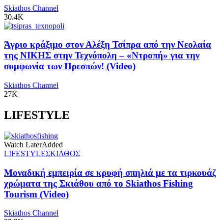
Skiathos Channel
30.4K
Άγριο κράξιμο στον Αλέξη Τσίπρα από την Νεολαία
της ΝΙΚΗΣ στην Τεχνόπολη – «Ντροπή» για την
συμφωνία των Πρεσπών! (Video)
Skiathos Channel
27K
LIFESTYLE
Watch Later
Added
LIFESTYLE
ΣΚΙΑΘΟΣ
Μοναδική εμπειρία σε κρυφή σπηλιά με τα τιρκουάζ
χρώματα της Σκιάθου από το Skiathos Fishing
Tourism (Video)
Skiathos Channel