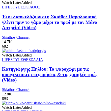
Watch Later
Added
LIFESTYLE
ΣΚΙΑΘΟΣ
Έτσι διασκεδάζουν στη Σκιάθο: Παραδοσιακό
γλέντι πριν το γάμο μέχρι το πρωί με τον Μάνο
Λατρεία! (Video)
Skiathos Channel
14.7K
682
Watch Later
Added
LIFESTYLE
ΘΕΣΣΑΛΙΑ
Κατηγιώργης Πηλίου: Το ψαροχώρι με τις
οικογενειακές επιχειρήσεις & τις χαμηλές τιμές
(Video)
Skiathos Channel
12.8K
893
Watch Later
Added