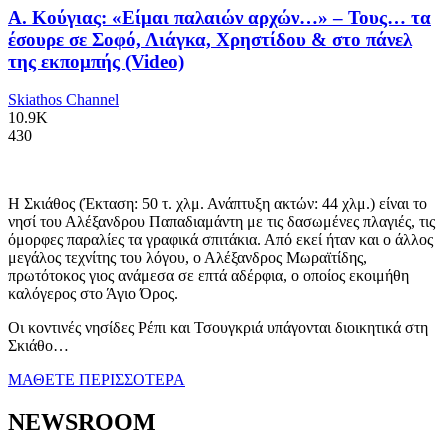
Α. Κούγιας: «Είμαι παλαιών αρχών…» – Τους… τα
έσουρε σε Σοφό, Λιάγκα, Χρηστίδου & στο πάνελ
της εκπομπής (Video)
Skiathos Channel
10.9K
430
Η Σκιάθος (Έκταση: 50 τ. χλμ. Ανάπτυξη ακτών: 44 χλμ.) είναι το
νησί του Αλέξανδρου Παπαδιαμάντη με τις δασωμένες πλαγιές, τις
όμορφες παραλίες τα γραφικά σπιτάκια. Από εκεί ήταν και ο άλλος
μεγάλος τεχνίτης του λόγου, ο Αλέξανδρος Μωραϊτίδης,
πρωτότοκος γιος ανάμεσα σε επτά αδέρφια, ο οποίος εκοιμήθη
καλόγερος στο Άγιο Όρος.
Οι κοντινές νησίδες Ρέπι και Τσουγκριά υπάγονται διοικητικά στη
Σκιάθο…
ΜΑΘΕΤΕ ΠΕΡΙΣΣΟΤΕΡΑ
NEWSROOM