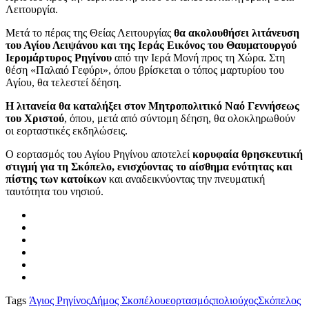
Λειτουργία.
Μετά το πέρας της Θείας Λειτουργίας
θα ακολουθήσει λιτάνευση
του Αγίου Λειψάνου και της Ιεράς Εικόνος του Θαυματουργού
Ιερομάρτυρος Ρηγίνου
από την Ιερά Μονή προς τη Χώρα. Στη
θέση «Παλαιό Γεφύρι», όπου βρίσκεται ο τόπος μαρτυρίου του
Αγίου, θα τελεστεί δέηση.
Η λιτανεία θα καταλήξει στον Μητροπολιτικό Ναό Γεννήσεως
του Χριστού
, όπου, μετά από σύντομη δέηση, θα ολοκληρωθούν
οι εορταστικές εκδηλώσεις.
Ο εορτασμός του Αγίου Ρηγίνου αποτελεί
κορυφαία θρησκευτική
στιγμή για τη Σκόπελο, ενισχύοντας το αίσθημα ενότητας και
πίστης των κατοίκων
και αναδεικνύοντας την πνευματική
ταυτότητα του νησιού.
Tags
Άγιος Ρηγίνος
Δήμος Σκοπέλου
εορτασμός
πολιούχος
Σκόπελος