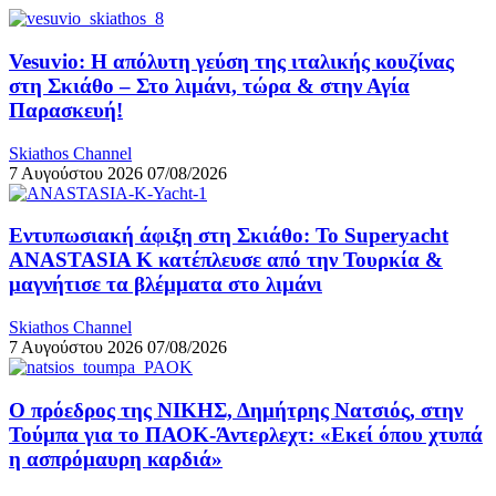
Vesuvio: Η απόλυτη γεύση της ιταλικής κουζίνας
στη Σκιάθο – Στο λιμάνι, τώρα & στην Αγία
Παρασκευή!
Skiathos Channel
7 Αυγούστου 2026
07/08/2026
Εντυπωσιακή άφιξη στη Σκιάθο: Το Superyacht
ANASTASIA K κατέπλευσε από την Τουρκία &
μαγνήτισε τα βλέμματα στο λιμάνι
Skiathos Channel
7 Αυγούστου 2026
07/08/2026
Ο πρόεδρος της ΝΙΚΗΣ, Δημήτρης Νατσιός, στην
Τούμπα για το ΠΑΟΚ-Άντερλεχτ: «Εκεί όπου χτυπά
η ασπρόμαυρη καρδιά»