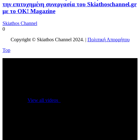
την επιτυχημένη συνεργασία του Skiathoschannel.gr
με το OK! Magazine
Skiathos Channel
0
Copyright © Skiathos Channel 2024. |
Πολιτική Απορρήτου
Top
No videos yet!
Click on "Watch later" to put videos here
View all videos
Don't miss new videos
Sign in to see updates from your favourite channels