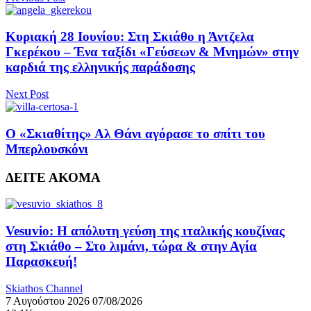
Κυριακή 28 Ιουνίου: Στη Σκιάθο η Άντζελα
Γκερέκου – Ένα ταξίδι «Γεύσεων & Μνημών» στην
καρδιά της ελληνικής παράδοσης
Next Post
Ο «Σκιαθίτης» Αλ Θάνι αγόρασε το σπίτι του
Μπερλουσκόνι
ΔΕΙΤΕ ΑΚΟΜΑ
Vesuvio: Η απόλυτη γεύση της ιταλικής κουζίνας
στη Σκιάθο – Στο λιμάνι, τώρα & στην Αγία
Παρασκευή!
Skiathos Channel
7 Αυγούστου 2026
07/08/2026