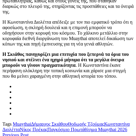
πρωταθλήτριας, καθώς και στους γονείς της, που στάθηκαν
διαρκώς στο πλευρό της, στηρίζοντας τις προσπάθειες και τα όνειρά
της.
Η Κωνσταντίνα Διολέττα απέδειξε με τον πιο εμφατικό τρόπο ότι η
αφοσίωση, η σκληρή δουλειά και η επιμονή μπορούν να
οδηγήσουν στην κορυφή του κόσμου. Το χάλκινο μετάλλιο στην
κορυφαία διεθνή διοργάνωση του Muaythai αποτελεί δικαίωση των
κόπων της και πηγή έμπνευσης για τη νέα γενιά αθλητών.
Η Σκιάθος πανηγυρίζει μια επιτυχία που ξεπερνά τα όρια του
νησιού και στέλνει ένα ηχηρό μήνυμα ότι τα μεγάλα όνειρα
μπορούν να γίνουν πραγματικότητα
. Η Κωνσταντίνα έκανε
περήφανη ολόκληρη την τοπική κοινωνία και χάρισε μια στιγμή
που θα μείνει χαραγμένη στην αθλητική ιστορία του τόπου.
Tags
Muaythai
Δήμαρχος Σκιάθου
Θοδωρής Τζούμας
Κωνσταντίνα
Διολέττα
Νίκος Πρέκας
Παγκόσμιο Πρωτάθλημα Muaythai 2026
Previous Post