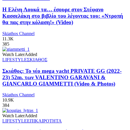
Η Ελένη Λουκά τα… έσουρε στον Στέφανο
Κασσελάκη στο βιβλίο του λέγοντας του: «Ντροπή
θα πας στην κόλαση!» (Video)
Skiathos Channel
11.3K
385
Watch Later
Added
LIFESTYLE
ΣΚΙΑΘΟΣ
Σκιάθος: Το νέο mega yacht PRIVATE GG (2022-
23) 52m. των VALENTINO GARAVANI &
GIANCARLO GIAMMETTI (Video & Photos)
Skiathos Channel
10.9K
384
Watch Later
Added
LIFESTYLE
ΕΠΙΚΑΙΡΟΤΗΤΑ