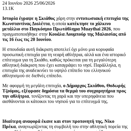
24 Ιουνίου 2026
25/06/2026
13.1K
Ιστορία έγραψε η Σκιάθος
χάρη στην
εντυπωσιακή επιτυχία της
Κωνσταντίνας Διολέττα
, η οποία
κατέκτησε το χάλκινο
μετάλλιο στο Παγκόσμιο Πρωτάθλημα Muaythai 2026
, που
πραγματοποιήθηκε στην
Κουάλα Λουμπούρ της Μαλαισίας από
τις 16 έως τις 20 Ιουνίου
.
Η σπουδαία αυτή διάκριση αποτελεί όχι μόνο μια κορυφαία
προσωπική επιτυχία για τη νεαρή αθλήτρια, αλλά και ένα ιστορικό
επίτευγμα για τη Σκιάθο, καθώς πρόκειται για τη μεγαλύτερη
αθλητική διάκριση που έχει καταγράψει το νησί. Παράλληλα, η
επιτυχία της αναδεικνύει το υψηλό επίπεδο του ελληνικού
αθλητισμού σε διεθνές επίπεδο.
Με αφορμή τη μεγάλη επιτυχία,
ο Δήμαρχος Σκιάθου, Θοδωρής
Τζούμας, εξέφρασε δημόσια τα θερμά του συγχαρητήρια προς
την αθλήτρια
, τονίζοντας τη χαρά και την υπερηφάνεια που
αισθάνονται οι κάτοικοι του νησιού για το επίτευγμά της.
Ιδιαίτερη αναφορά έκανε και στον προπονητή της, Νίκο
Πρέκα
, αναγνωρίζοντας τη συμβολή του στην αθλητική πορεία της