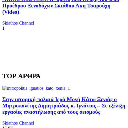
Προέδρου Ξενοδόχων Σκιάθου Άκη Τσαρούχη
(Video)
Skiathos Channel
1
TOP ΑΡΘΡΑ
Στην ιστορική παλαιά Ιερά Μονή Κάτω Ξενιάς ο
Μητροπολίτης Δημητριάδος κ. Ιγνάτιος – Σε εξέλιξη
εργασίες αναστήλωσης από τους σεισμούς
Skiathos Channel