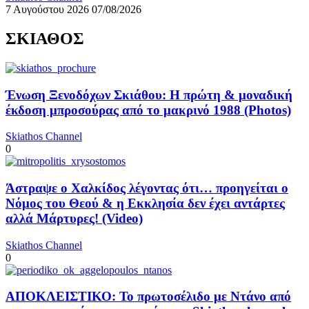
7 Αυγούστου 2026
07/08/2026
ΣΚΙΑΘΟΣ
Ένωση Ξενοδόχων Σκιάθου: Η πρώτη & μοναδική
έκδοση μπροσούρας από το μακρινό 1988 (Photos)
Skiathos Channel
0
Άστραψε ο Χαλκίδος λέγοντας ότι… προηγείται ο
Νόμος του Θεού & η Εκκλησία δεν έχει αντάρτες
αλλά Μάρτυρες! (Video)
Skiathos Channel
0
ΑΠΟΚΛΕΙΣΤΙΚΟ: Το πρωτοσέλιδο με Ντάνο από