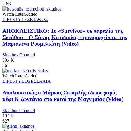
2.6K
Watch Later
Added
LIFESTYLE
ΣΚΙΑΘΟΣ
ΑΠΟΚΛΕΙΣΤΙΚΟ: Το «Survivor» σε παραλία της
Σκιάθου – Ο Σάκης Κατσούλης «μονομαχεί» με την
Μαριαλένα Ρουμελιώτη (Video)
Skiathos Channel
30.4K
361
Watch Later
Added
LIFESTYLE
ΘΕΣΣΑΛΙΑ
Απολαυστικός ο Μάρκος Σεφερλής έδωσε χαρά,
κέφι & ζωντάνια στο κοινό της Μαγνησίας (Video)
Skiathos Channel
19.2K
627