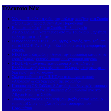
Τελευταία Νέα
Vesuvio: Η απόλυτη γεύση της ιταλικής κουζίνας στη Σκιάθο
– Στο λιμάνι, τώρα & στην Αγία Παρασκευή!
Εντυπωσιακή άφιξη στη Σκιάθο: Το Superyacht
ANASTASIA K κατέπλευσε από την Τουρκία & μαγνήτισε
τα βλέμματα στο λιμάνι
Ο πρόεδρος της ΝΙΚΗΣ, Δημήτρης Νατσιός, στην Τούμπα
για το ΠΑΟΚ-Άντερλεχτ: «Εκεί όπου χτυπά η ασπρόμαυρη
καρδιά»
ΝΙΚΗ κατά Ζαχαράκη: «Αγνοεί την ευρωπαϊκή καταδίκη &
κρατά χιλιάδες εκπαιδευτικούς σε εργασιακή ομηρία»
ΝΙΚΗ: «Εκατοντάδες εκατομμύρια στο AntiNero & η
Ελλάδα συνεχίζει να καίγεται» – Σκληρά ερωτήματα για τη
διαχείριση των κονδυλίων
Σκληρή επίθεση της ΝΙΚΗΣ για το μεταναστευτικό:
«Αποτροπή & όχι διαχείριση της εισβολής»
Παρασκευή 7 & Σάββατο 8 Αυγούστου: Ζωντανές μουσικές
βραδιές στο Carnayo Restaurant! Δύο μοναδικά live στο
Alkyon Hotel στη Σκιάθο
Σκιάθος-Μονακό: Νέα διεθνής συμμαχία για τον βιώσιμο
τουρισμό! Στο νησί η Διευθύντρια Τουρισμού του
Πριγκιπάτου