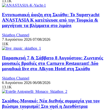
13.1K
Εντυπωσιακή άφιξη στη Σκιάθο: Το Superyacht
ANASTASIA K κατέπλευσε από την Τουρκία &
μαγνήτισε τα βλέμματα στο λιμάνι
Skiathos Channel
7 Αυγούστου 2026
07/08/2026
11K
Παρασκευή 7 & Σάββατο 8 Αυγούστου: Ζωντανές
μουσικές βραδιές στο Carnayo Restaurant! Δύο
μοναδικά live στο Alkyon Hotel στη Σκιάθο
Skiathos Channel
6 Αυγούστου 2026
06/08/2026
13.1K
Σκιάθος-Μονακό: Νέα διεθνής συμμαχία για τον
βιώσιμο τουρισμό! Στο νησί η Διευθύντρια