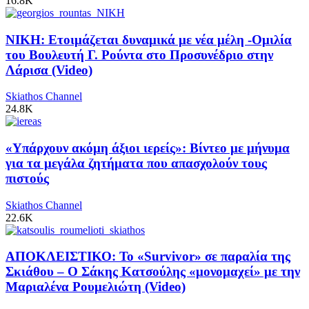
16.8K
ΝΙΚΗ: Ετοιμάζεται δυναμικά με νέα μέλη -Ομιλία
του Βουλευτή Γ. Ρούντα στο Προσυνέδριο στην
Λάρισα (Video)
Skiathos Channel
24.8K
«Υπάρχουν ακόμη άξιοι ιερείς»: Βίντεο με μήνυμα
για τα μεγάλα ζητήματα που απασχολούν τους
πιστούς
Skiathos Channel
22.6K
ΑΠΟΚΛΕΙΣΤΙΚΟ: Το «Survivor» σε παραλία της
Σκιάθου – Ο Σάκης Κατσούλης «μονομαχεί» με την
Μαριαλένα Ρουμελιώτη (Video)