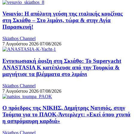
Vesuvio: Η απόλυτη γεύση της ιταλικής κουζίνας
στη Σκιάθο – Στο λιμάνι, τώρα & στην Αγία
Παρασκευή!
Skiathos Channel
7 Αυγούστου 2026
07/08/2026
Εντυπωσιακή άφιξη στη Σκιάθο: Το Superyacht
ANASTASIA K κατέπλευσε από την Τουρκία &
μαγνήτισε τα βλέμματα στο λιμάνι
Skiathos Channel
7 Αυγούστου 2026
07/08/2026
Ο πρόεδρος της ΝΙΚΗΣ, Δημήτρης Νατσιός, στην
Τούμπα για το ΠΑΟΚ-Άντερλεχτ: «Εκεί όπου χτυπά
η ασπρόμαυρη καρδιά»
Skiathos Channel