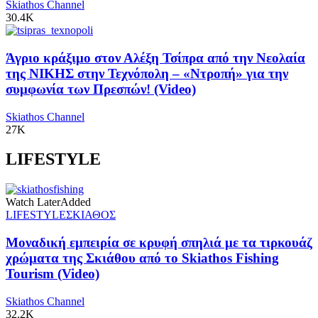
Skiathos Channel
30.4K
Άγριο κράξιμο στον Αλέξη Τσίπρα από την Νεολαία
της ΝΙΚΗΣ στην Τεχνόπολη – «Ντροπή» για την
συμφωνία των Πρεσπών! (Video)
Skiathos Channel
27K
LIFESTYLE
Watch Later
Added
LIFESTYLE
ΣΚΙΑΘΟΣ
Μοναδική εμπειρία σε κρυφή σπηλιά με τα τιρκουάζ
χρώματα της Σκιάθου από το Skiathos Fishing
Tourism (Video)
Skiathos Channel
32.2K