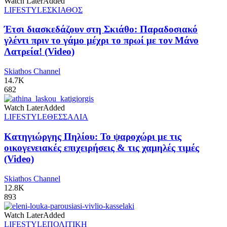
Watch Later
Added
LIFESTYLE
ΣΚΙΑΘΟΣ
Έτσι διασκεδάζουν στη Σκιάθο: Παραδοσιακό
γλέντι πριν το γάμο μέχρι το πρωί με τον Μάνο
Λατρεία! (Video)
Skiathos Channel
14.7K
682
Watch Later
Added
LIFESTYLE
ΘΕΣΣΑΛΙΑ
Κατηγιώργης Πηλίου: Το ψαροχώρι με τις
οικογενειακές επιχειρήσεις & τις χαμηλές τιμές
(Video)
Skiathos Channel
12.8K
893
Watch Later
Added
LIFESTYLE
ΠΟΛΙΤΙΚΗ