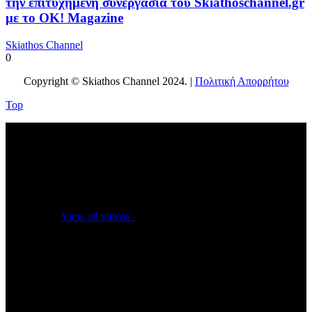
την επιτυχημένη συνεργασία του Skiathoschannel.gr
με το OK! Magazine
Skiathos Channel
0
Copyright © Skiathos Channel 2024. |
Πολιτική Απορρήτου
Top
No videos yet!
Click on "Watch later" to put videos here
View all videos
Don't miss new videos
Sign in to see updates from your favourite channels