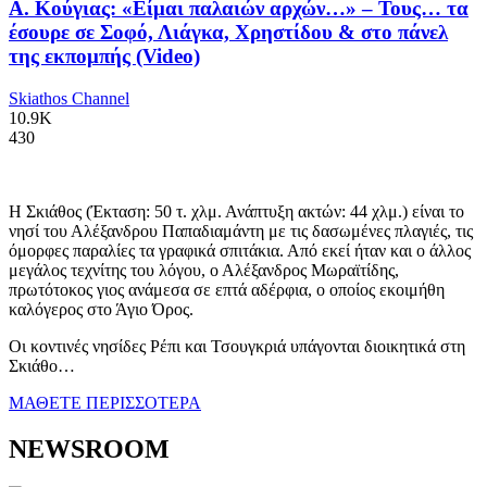
Α. Κούγιας: «Είμαι παλαιών αρχών…» – Τους… τα
έσουρε σε Σοφό, Λιάγκα, Χρηστίδου & στο πάνελ
της εκπομπής (Video)
Skiathos Channel
10.9K
430
Η Σκιάθος (Έκταση: 50 τ. χλμ. Ανάπτυξη ακτών: 44 χλμ.) είναι το
νησί του Αλέξανδρου Παπαδιαμάντη με τις δασωμένες πλαγιές, τις
όμορφες παραλίες τα γραφικά σπιτάκια. Από εκεί ήταν και ο άλλος
μεγάλος τεχνίτης του λόγου, ο Αλέξανδρος Μωραϊτίδης,
πρωτότοκος γιος ανάμεσα σε επτά αδέρφια, ο οποίος εκοιμήθη
καλόγερος στο Άγιο Όρος.
Οι κοντινές νησίδες Ρέπι και Τσουγκριά υπάγονται διοικητικά στη
Σκιάθο…
ΜΑΘΕΤΕ ΠΕΡΙΣΣΟΤΕΡΑ
NEWSROOM