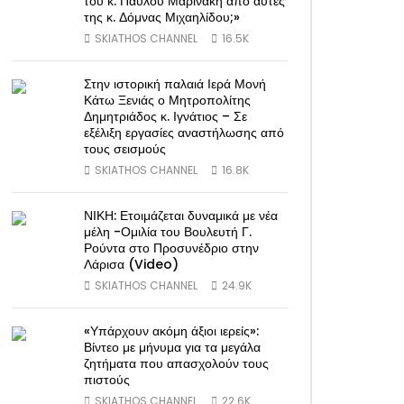
του κ. Παύλου Μαρινάκη από αυτές
της κ. Δόμνας Μιχαηλίδου;»
SKIATHOS CHANNEL
16.5K
Στην ιστορική παλαιά Ιερά Μονή
Κάτω Ξενιάς ο Μητροπολίτης
Δημητριάδος κ. Ιγνάτιος – Σε
εξέλιξη εργασίες αναστήλωσης από
τους σεισμούς
SKIATHOS CHANNEL
16.8K
ΝΙΚΗ: Ετοιμάζεται δυναμικά με νέα
μέλη -Ομιλία του Βουλευτή Γ.
Ρούντα στο Προσυνέδριο στην
Λάρισα (Video)
SKIATHOS CHANNEL
24.9K
«Υπάρχουν ακόμη άξιοι ιερείς»:
Βίντεο με μήνυμα για τα μεγάλα
ζητήματα που απασχολούν τους
πιστούς
SKIATHOS CHANNEL
22.6K