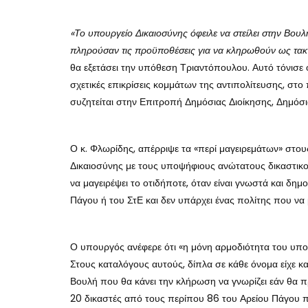
«Το υπουργείο Δικαιοσύνης όφειλε να στείλει στην Βου
πληρούσαν τις προϋποθέσεις για να κληρωθούν ως τακ
θα εξετάσει την υπόθεση Τριαντόπουλου. Αυτό τόνισε
σχετικές επικρίσεις κομμάτων της αντιπολίτευσης, στ
συζητείται στην Επιτροπή Δημόσιας Διοίκησης, Δημόσι
Ο κ. Φλωρίδης, απέρριψε τα «περί μαγειρεμάτων» στ
Δικαιοσύνης με τους υποψήφιους ανώτατους δικαστικ
να μαγειρέψει το οτιδήποτε, όταν είναι γνωστά και δ
Πάγου ή του ΣτΕ και δεν υπάρχει ένας πολίτης που να μ
Ο υπουργός ανέφερε ότι «η μόνη αρμοδιότητα του υπου
Στους καταλόγους αυτούς, δίπλα σε κάθε όνομα είχε κ
Βουλή που θα κάνει την κλήρωση να γνωρίζει εάν θα πρ
20 δικαστές από τους περίπου 86 του Αρείου Πάγου π