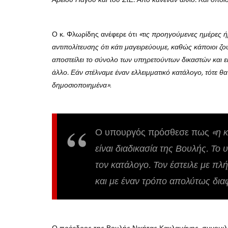
Ο κ. Φλωρίδης ανέφερε ότι
«τις προηγούμενες ημέρες ή
αντιπολίτευσης ότι κάτι μαγειρεύουμε, καθώς κάποιοι ζο
αποστείλει το σύνολο των υπηρετούντων δικαστών και ε
άλλο. Εάν στέλναμε έναν ελλειμματικό κατάλογο, τότε θ
δημοσιοποιημένα»
.
Ο υπουργός πρόσθεσε πως
«η 
είναι διαδικασία της Βουλής. Το 
τον κατάλογο. Τον έστειλε με πλ
και με έναν τρόπο απολύτως δι