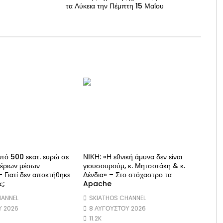
τα Λύκεια την Πέμπτη 15 Μαΐου
πό 500 εκατ. ευρώ σε
ΝΙΚΗ: «Η εθνική άμυνα δεν είναι
αέριων μέσων
γιουσουρούμ, κ. Μητσοτάκη & κ.
 Γιατί δεν αποκτήθηκε
Δένδια» – Στο στόχαστρο τα
ς;
Apache
HANNEL
SKIATHOS CHANNEL
Υ 2026
8 ΑΥΓΟΎΣΤΟΥ 2026
11.2K