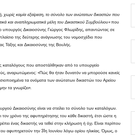
λή, χωρίς καμία εξαίρεση, το σύνολο των ανώτατων δικαστών που
τικά και αναπληρωματικά μέλη του Δικαστικού Συμβούλιου»
που
 ο υπουργός Δικαιοσύνης Γιώργος Φλωρίδης, απαντώντας σε
ο πλαίσιο της δεύτερης ανάγνωσης του νομοσχέδιο που
ας Τάξης και Δικαιοσύνης της Βουλής.
ους καταλόγους που αποστάλθηκαν από το υπουργείο
ούς, αναρωτώμενος: «Πώς θα ήταν δυνατόν να μπορούσε κανείς
ημοσιοποιημένα τα ονόματα των ανώτατων δικαστών του Αρείου
ην τα γνωρίζει».
ργού Δικαιοσύνης είναι να στείλει το σύνολο των καταλόγων.
αι τον χρόνο της αφυπηρέτησης του κάθε δικαστή, έτσι ώστε η
έπει ένας δικαστής να τεθεί στην κλήρωση ή όχι. Είναι περίπου
ου αφυπηρετούν την 31η Ιουνίου λόγω ορίου ηλικίας. Όμως, ο