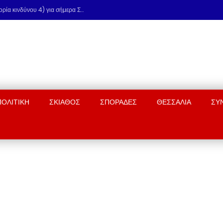
Πολύ υψηλός κίνδυνος πυρκαγιάς (κατηγορία κινδύνου 4) για σήμερα Σάββατο 8 Αυγούστου
ΠΟΛΙΤΙΚΗ
ΣΚΙΑΘΟΣ
ΣΠΟΡΑΔΕΣ
ΘΕΣΣΑΛΙΑ
ΣΥ