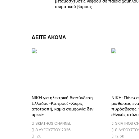
μεταμοσχεύσεις νεφρού σε παιδιά χαμηλού
σωματικού βάρους
ΔΕΙΤΕ ΑΚΟΜΑ
ΝΙΚΗ για ηλεκτρική διασύνδεση
ΝΙΚΗ: Πάνω α
Ελλάδας-Κύπρου: «Χωρίς
μισθώσεις εν
αποτροπή, καμία συμφωνία δεν
πυρόσβεσης –
αρκεί»
εθνικός στόλο
SKIATHOS CHANNEL
SKIATHOS C
8 ΑΥΓΟΎΣΤΟΥ 2026
8 ΑΥΓΟΎΣΤΟ
12K
12.6K