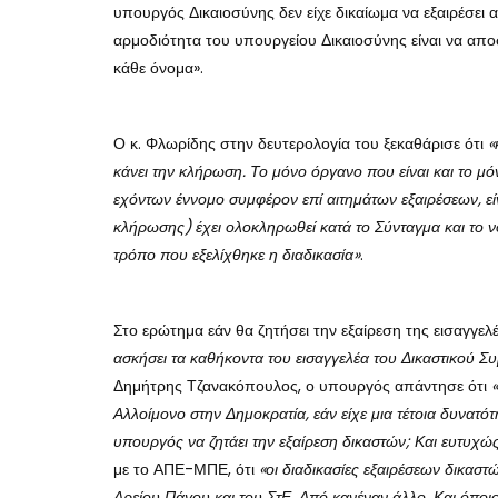
υπουργός Δικαιοσύνης δεν είχε δικαίωμα να εξαιρέσει αυ
αρμοδιότητα του υπουργείου Δικαιοσύνης είναι να αποσ
κάθε όνομα».
Ο κ. Φλωρίδης στην δευτερολογία του ξεκαθάρισε ότι
«
κάνει την κλήρωση. Το μόνο όργανο που είναι και το μόν
εχόντων έννομο συμφέρον επί αιτημάτων εξαιρέσεων, είνα
κλήρωσης) έχει ολοκληρωθεί κατά το Σύνταγμα και το ν
τρόπο που εξελίχθηκε η διαδικασία»
.
Στο ερώτημα εάν θα ζητήσει την εξαίρεση της εισαγγε
ασκήσει τα καθήκοντα του εισαγγελέα του Δικαστικού Σ
Δημήτρης Τζανακόπουλος, ο υπουργός απάντησε ότι
Αλλοίμονο στην Δημοκρατία, εάν είχε μια τέτοια δυνατ
υπουργός να ζητάει την εξαίρεση δικαστών; Και ευτυχώς, 
με το ΑΠΕ-ΜΠΕ, ότι
«οι διαδικασίες εξαιρέσεων δικαστ
Αρείου Πάγου και του ΣτΕ. Από κανέναν άλλο. Και όποιο