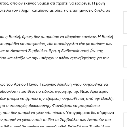
τός, όποιον εκείνος νομίζει ότι πρέπει να εξαιρεθεί. Η μόνη
τείλει τον πλήρη κατάλογο με όλες τις επισημάνσεις δίπλα σε
και η Βουλή, όμως, δεν μπορούσε να εξαιρέσει κανέναν. Η Βουλή
ο αρμόδιο να αποφασίσει, είτε αυτεπάγγελτα είτε με αιτήσεις των
ι το Δικαστικό Συμβούλιο. Άρα, η διαδικασία αυτή (εν. της
όμο και ελπίζω να μην υπάρχουν πλέον αμφισβητήσεις για τον
λέως του Αρείου Πάγου Γεωργίας Αδειλίνη
«που κληρώθηκε να
υμβουλίου»
που έθεσε ο ειδικός αγορητής της Νέας Αριστεράς
«δεν μπορεί να ζητήσει την εξαίρεση κληρωθέντος από την Βουλή.
ότητα ο υπουργός Δικαιοσύνης. Φαντάζεστε να μπορούσε ο
που δεν μπορεί να γίνει κάτι τέτοιο»
. Υπογράμμισε δε, σύμφωνα
ών μπορεί να γίνουν από το ίδιο το Συμβούλιο των Δικαστών του
ς θέλει, εκεί θα πρέπει να απευθυνθεί, δηλαδή στο Συμβούλιο»
.