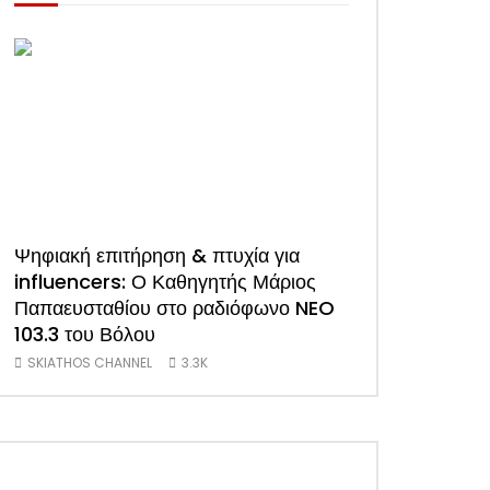
Ψηφιακή επιτήρηση & πτυχία για
ΑΠΟΚΛΕΙΣΤΙΚΟ
influencers: Ο Καθηγητής Μάριος
συνέντευξη του
Παπαευσταθίου στο ραδιόφωνο NEO
Ξενοδόχων Σκι
103.3 του Βόλου
(Video)
SKIATHOS CHANNEL
3.3K
SKIATHOS CHANNE