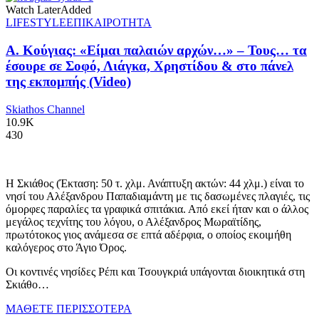
Watch Later
Added
LIFESTYLE
ΕΠΙΚΑΙΡΟΤΗΤΑ
Α. Κούγιας: «Είμαι παλαιών αρχών…» – Τους… τα
έσουρε σε Σοφό, Λιάγκα, Χρηστίδου & στο πάνελ
της εκπομπής (Video)
Skiathos Channel
10.9K
430
Η Σκιάθος (Έκταση: 50 τ. χλμ. Ανάπτυξη ακτών: 44 χλμ.) είναι το
νησί του Αλέξανδρου Παπαδιαμάντη με τις δασωμένες πλαγιές, τις
όμορφες παραλίες τα γραφικά σπιτάκια. Από εκεί ήταν και ο άλλος
μεγάλος τεχνίτης του λόγου, ο Αλέξανδρος Μωραϊτίδης,
πρωτότοκος γιος ανάμεσα σε επτά αδέρφια, ο οποίος εκοιμήθη
καλόγερος στο Άγιο Όρος.
Οι κοντινές νησίδες Ρέπι και Τσουγκριά υπάγονται διοικητικά στη
Σκιάθο…
ΜΑΘΕΤΕ ΠΕΡΙΣΣΟΤΕΡΑ