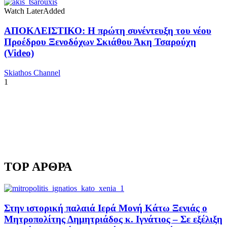
Watch Later
Added
ΑΠΟΚΛΕΙΣΤΙΚΟ: Η πρώτη συνέντευξη του νέου
Προέδρου Ξενοδόχων Σκιάθου Άκη Τσαρούχη
(Video)
Skiathos Channel
1
TOP ΑΡΘΡΑ
Στην ιστορική παλαιά Ιερά Μονή Κάτω Ξενιάς ο
Μητροπολίτης Δημητριάδος κ. Ιγνάτιος – Σε εξέλιξη