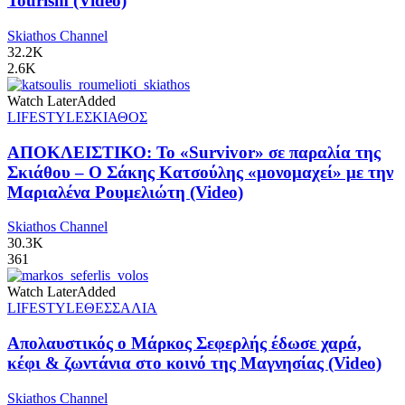
Tourism (Video)
Skiathos Channel
32.2K
2.6K
Watch Later
Added
LIFESTYLE
ΣΚΙΑΘΟΣ
ΑΠΟΚΛΕΙΣΤΙΚΟ: Το «Survivor» σε παραλία της
Σκιάθου – Ο Σάκης Κατσούλης «μονομαχεί» με την
Μαριαλένα Ρουμελιώτη (Video)
Skiathos Channel
30.3K
361
Watch Later
Added
LIFESTYLE
ΘΕΣΣΑΛΙΑ
Απολαυστικός ο Μάρκος Σεφερλής έδωσε χαρά,
κέφι & ζωντάνια στο κοινό της Μαγνησίας (Video)
Skiathos Channel