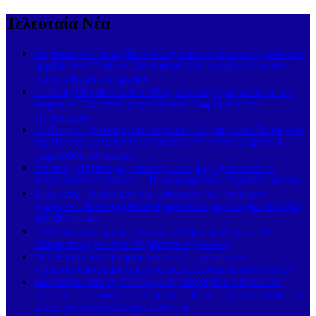
Τελευταία Νέα
Παρασκευή 7 & Σάββατο 8 Αυγούστου: Ζωντανές μουσικές
βραδιές στο Carnayo Restaurant! Δύο μοναδικά live στο
Alkyon Hotel στη Σκιάθο
Σκιάθος-Μονακό: Νέα διεθνής συμμαχία για τον βιώσιμο
τουρισμό! Στο νησί η Διευθύντρια Τουρισμού του
Πριγκιπάτου
Ο Μπόρις Τζόνσον στην Κάρυστο: Ο πρώην πρωθυπουργός
της Βρετανίας έκανε τα ψώνια του σε σούπερ μάρκετ &
χαιρετούσε τον κόσμο
«Ο πατήρ Γεράσιμος Φωκάς, ο μικρός Τζόσουα & το
συγκλονιστικό όραμα» – Η μαρτυρία που συγκινεί πιστούς
Σκόπελος: «Χτύπημα» στο κύκλωμα του «κόκκινου
χρυσού» – Κατασχέθηκαν προστατευόμενα κοράλλια αξίας
800.000 ευρώ
Το βίντεο που πρέπει να δεις, Έλληνα: Διάλεξε… τον
Μηταράκη ή τον Άγιο Σάββα του Αχιλλέως!
ΝΙΚΗ κατά κυβέρνησης για τις νέες ταυτότητες:
«Ηλεκτρονικό φακέλωμα χωρίς διαφάνεια & απαντήσεις»
Καμπανάκι από τη ΝΙΚΗ για τη Μαγνησία: «1.300 νέα
περιστατικά καρκίνου τον χρόνο – Η περιοχή δεν μπορεί να
μείνει χωρίς Ογκολογική Κλινική»