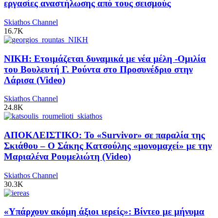
εργασίες αναστήλωσης από τους σεισμούς
Skiathos Channel
16.7K
ΝΙΚΗ: Ετοιμάζεται δυναμικά με νέα μέλη -Ομιλία
του Βουλευτή Γ. Ρούντα στο Προσυνέδριο στην
Λάρισα (Video)
Skiathos Channel
24.8K
ΑΠΟΚΛΕΙΣΤΙΚΟ: Το «Survivor» σε παραλία της
Σκιάθου – Ο Σάκης Κατσούλης «μονομαχεί» με την
Μαριαλένα Ρουμελιώτη (Video)
Skiathos Channel
30.3K
«Υπάρχουν ακόμη άξιοι ιερείς»: Βίντεο με μήνυμα