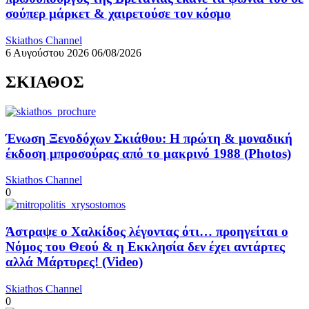
σούπερ μάρκετ & χαιρετούσε τον κόσμο
Skiathos Channel
6 Αυγούστου 2026
06/08/2026
ΣΚΙΑΘΟΣ
Ένωση Ξενοδόχων Σκιάθου: Η πρώτη & μοναδική
έκδοση μπροσούρας από το μακρινό 1988 (Photos)
Skiathos Channel
0
Άστραψε ο Χαλκίδος λέγοντας ότι… προηγείται ο
Νόμος του Θεού & η Εκκλησία δεν έχει αντάρτες
αλλά Μάρτυρες! (Video)
Skiathos Channel
0