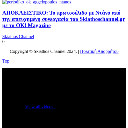
ΑΠΟΚΛΕΙΣΤΙΚΟ: Το πρωτοσέλιδο με Ντάνο από
την επιτυχημένη συνεργασία του Skiathoschannel.gr
με το OK! Magazine
Skiathos Channel
0
Copyright © Skiathos Channel 2024. |
Πολιτική Απορρήτου
Top
No videos yet!
Click on "Watch later" to put videos here
View all videos
Don't miss new videos
Sign in to see updates from your favourite channels