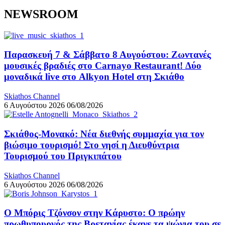
NEWSROOM
Παρασκευή 7 & Σάββατο 8 Αυγούστου: Ζωντανές
μουσικές βραδιές στο Carnayo Restaurant! Δύο
μοναδικά live στο Alkyon Hotel στη Σκιάθο
Skiathos Channel
6 Αυγούστου 2026
06/08/2026
Σκιάθος-Μονακό: Νέα διεθνής συμμαχία για τον
βιώσιμο τουρισμό! Στο νησί η Διευθύντρια
Τουρισμού του Πριγκιπάτου
Skiathos Channel
6 Αυγούστου 2026
06/08/2026
Ο Μπόρις Τζόνσον στην Κάρυστο: Ο πρώην
πρωθυπουργός της Βρετανίας έκανε τα ψώνια του σε