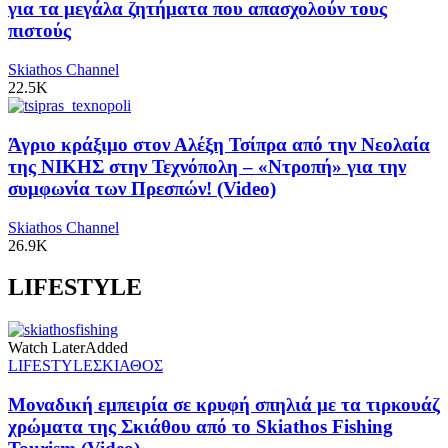
για τα μεγάλα ζητήματα που απασχολούν τους
πιστούς
Skiathos Channel
22.5K
Άγριο κράξιμο στον Αλέξη Τσίπρα από την Νεολαία
της ΝΙΚΗΣ στην Τεχνόπολη – «Ντροπή» για την
συμφωνία των Πρεσπών! (Video)
Skiathos Channel
26.9K
LIFESTYLE
Watch Later
Added
LIFESTYLE
ΣΚΙΑΘΟΣ
Μοναδική εμπειρία σε κρυφή σπηλιά με τα τιρκουάζ
χρώματα της Σκιάθου από το Skiathos Fishing