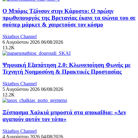
Ο Μπόρις Τζόνσον στην Κάρυστο: Ο πρώην
πρωθυπουργός της Βρετανίας έκανε τα ψώνια του σε
σούπερ μάρκετ & χαιρετούσε τον κόσμο
Skiathos Channel
6 Αυγούστου 2026
06/08/2026
13.2K
Ψηφιακή Εξαπάτηση 2.0: Κλωνοποίηση Φωνής με
Τεχνητή Νοημοσύνη & Πρακτικές Προστασίας
Skiathos Channel
5 Αυγούστου 2026
06/08/2026
12.2K
Ξέσπασμα Χαλκιά μπροστά στα αποκαΐδια: «Δεν
αγαπούν αυτόν τον τόπο»
Skiathos Channel
4 Αυγούστου 2026
04/08/2026