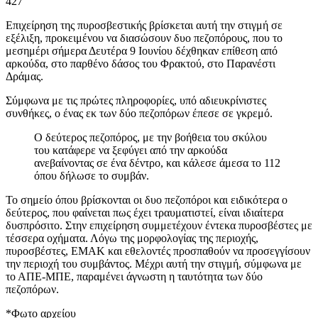
427
Επιχείρηση της πυροσβεστικής βρίσκεται αυτή την στιγμή σε
εξέλιξη, προκειμένου να διασώσουν δυο πεζοπόρους, που το
μεσημέρι σήμερα Δευτέρα 9 Ιουνίου δέχθηκαν επίθεση από
αρκούδα, στο παρθένο δάσος του Φρακτού, στο Παρανέστι
Δράμας.
Σύμφωνα με τις πρώτες πληροφορίες, υπό αδιευκρίνιστες
συνθήκες, ο ένας εκ των δύο πεζοπόρων έπεσε σε γκρεμό.
Ο δεύτερος πεζοπόρος, με την βοήθεια του σκύλου
του κατάφερε να ξεφύγει από την αρκούδα
ανεβαίνοντας σε ένα δέντρο, και κάλεσε άμεσα το 112
όπου δήλωσε το συμβάν.
Το σημείο όπου βρίσκονται οι δυο πεζοπόροι και ειδικότερα ο
δεύτερος, που φαίνεται πως έχει τραυματιστεί, είναι ιδιαίτερα
δυσπρόσιτο. Στην επιχείρηση συμμετέχουν έντεκα πυροσβέστες με
τέσσερα οχήματα. Λόγω της μορφολογίας της περιοχής,
πυροσβέστες, ΕΜΑΚ και εθελοντές προσπαθούν να προσεγγίσουν
την περιοχή του συμβάντος. Μέχρι αυτή την στιγμή, σύμφωνα με
το ΑΠΕ-ΜΠΕ, παραμένει άγνωστη η ταυτότητα των δύο
πεζοπόρων.
*Φωτο αρχείου