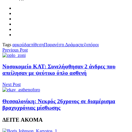
Tags
αρκούδα
επίθεση
Παρανέστι Δράμας
πεζοπόροι
Previous Post
Νοσοκομείο ΚΑΤ: Συνελήφθησαν 2 άνδρες που
απείλησαν με ψεύτικο όπλο ασθενή
Next Post
Θεσσαλονίκη: Νεκρός 26χρονος σε διαμέρισμα
βραχυχρόνιας μίσθωσης
ΔΕΙΤΕ ΑΚΟΜΑ