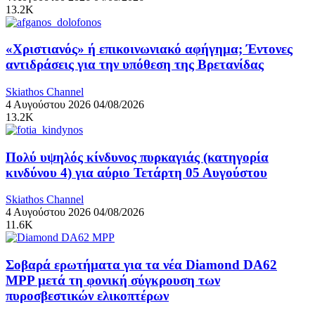
13.2K
«Χριστιανός» ή επικοινωνιακό αφήγημα; Έντονες
αντιδράσεις για την υπόθεση της Βρετανίδας
Skiathos Channel
4 Αυγούστου 2026
04/08/2026
13.2K
Πολύ υψηλός κίνδυνος πυρκαγιάς (κατηγορία
κινδύνου 4) για αύριο Τετάρτη 05 Αυγούστου
Skiathos Channel
4 Αυγούστου 2026
04/08/2026
11.6K
Σοβαρά ερωτήματα για τα νέα Diamond DA62
MPP μετά τη φονική σύγκρουση των
πυροσβεστικών ελικοπτέρων