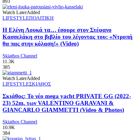
893
Watch Later
Added
LIFESTYLE
ΠΟΛΙΤΙΚΗ
Η Ελένη Λουκά τα… έσουρε στον Στέφανο
Κασσελάκη στο βιβλίο του λέγοντας του: «Ντροπή
θα πας στην κόλαση!» (Video)
Skiathos Channel
11.3K
385
Watch Later
Added
LIFESTYLE
ΣΚΙΑΘΟΣ
Σκιάθος: Το νέο mega yacht PRIVATE GG (2022-
23) 52m. των VALENTINO GARAVANI &
GIANCARLO GIAMMETTI (Video & Photos)
Skiathos Channel
10.9K
384