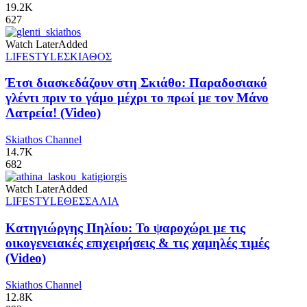
19.2K
627
Watch Later
Added
LIFESTYLE
ΣΚΙΑΘΟΣ
Έτσι διασκεδάζουν στη Σκιάθο: Παραδοσιακό
γλέντι πριν το γάμο μέχρι το πρωί με τον Μάνο
Λατρεία! (Video)
Skiathos Channel
14.7K
682
Watch Later
Added
LIFESTYLE
ΘΕΣΣΑΛΙΑ
Κατηγιώργης Πηλίου: Το ψαροχώρι με τις
οικογενειακές επιχειρήσεις & τις χαμηλές τιμές
(Video)
Skiathos Channel
12.8K