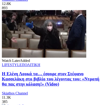
12.8K
893
Watch Later
Added
LIFESTYLE
ΠΟΛΙΤΙΚΗ
Η Ελένη Λουκά τα… έσουρε στον Στέφανο
Κασσελάκη στο βιβλίο του λέγοντας του: «Ντροπή
θα πας στην κόλαση!» (Video)
Skiathos Channel
11.3K
385