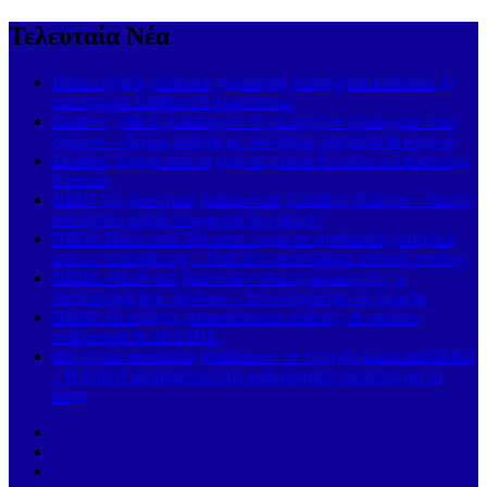
Τελευταία Νέα
Πολύ υψηλός κίνδυνος πυρκαγιάς (κατηγορία κινδύνου 4)
για σήμερα Σάββατο 8 Αυγούστου
Σκιάθος: «Με ξυλοκόπησαν & με άφησαν αιμόφυρτο στον
δρόμο» – Άγριος καβγάς με λοστάρια, μαχαίρια & σφυριά
Σκιάθος: Έφυγε από τη ζωή σε ηλικία 93 ετών ο Απόστολος
Κουκιάς
ΝΙΚΗ για ηλεκτρική διασύνδεση Ελλάδας-Κύπρου: «Χωρίς
αποτροπή, καμία συμφωνία δεν αρκεί»
ΝΙΚΗ: Πάνω από 500 εκατ. ευρώ σε μισθώσεις εναέριων
μέσων πυρόσβεσης – Γιατί δεν αποκτήθηκε εθνικός στόλος;
ΝΙΚΗ: «Η εθνική άμυνα δεν είναι γιουσουρούμ, κ.
Μητσοτάκη & κ. Δένδια» – Στο στόχαστρο τα Apache
ΝΙΚΗ: Οι στάχτες αποκαλύπτουν ευθύνες & «καίνε»
κυβέρνηση & ΔΕΔΔΗΕ
Φάμπρικα απευθείας αναθέσεων τα προγράμματα antiNERO
– Η ΝΙΚΗ καταγγέλλει την κυβερνητική πολιτική για τα
δάση