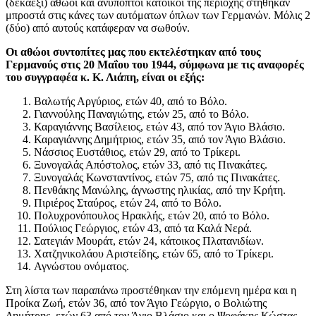
(δεκαέξι) αθώοι και ανύποπτοι κάτοικοι της περιοχής στήθηκαν
μπροστά στις κάνες των αυτόματων όπλων των Γερμανών. Μόλις 2
(δύο) από αυτούς κατάφεραν να σωθούν.
Οι αθώοι συντοπίτες μας που εκτελέστηκαν από τους
Γερμανούς στις 20 Μαΐου του 1944, σύμφωνα με τις αναφορές
του συγγραφέα κ. Κ. Λιάπη, είναι οι εξής:
Βαλωτής Αργύριος, ετών 40, από το Βόλο.
Γιαννούλης Παναγιώτης, ετών 25, από το Βόλο.
Καραγιάννης Βασίλειος, ετών 43, από τον Άγιο Βλάσιο.
Καραγιάννης Δημήτριος, ετών 35, από τον Άγιο Βλάσιο.
Νάσσιος Ευστάθιος, ετών 29, από το Τρίκερι.
Ξυνογαλάς Απόστολος, ετών 33, από τις Πινακάτες.
Ξυνογαλάς Κωνσταντίνος, ετών 75, από τις Πινακάτες.
Πενθάκης Μανώλης, άγνωστης ηλικίας, από την Κρήτη.
Πιριέρος Σταύρος, ετών 24, από το Βόλο.
Πολυχρονόπουλος Ηρακλής, ετών 20, από το Βόλο.
Πούλιος Γεώργιος, ετών 43, από τα Καλά Νερά.
Σατεγιάν Μουράτ, ετών 24, κάτοικος Πλατανιδίων.
Χατζηνικολάου Αριστείδης, ετών 65, από το Τρίκερι.
Αγνώστου ονόματος.
Στη λίστα των παραπάνω προστέθηκαν την επόμενη ημέρα και η
Προίκα Ζωή, ετών 36, από τον Άγιο Γεώργιο, ο Βολιώτης
Δημήτρης, ετών 63 από τον Άγιο Βλάσιο και ο Ψοφάκης Κώστας,