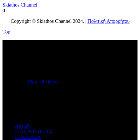
Skiathos Channel
0
Copyright © Skiathos Channel 2024. |
Πολιτική Απορρήτου
Top
No videos yet!
Click on "Watch later" to put videos here
View all videos
Don't miss new videos
Sign in to see updates from your favourite channels
Αρχική
ΕΠΙΚΑΙΡΟΤΗΤΑ
ΕΚΚΛΗΣΙΑ