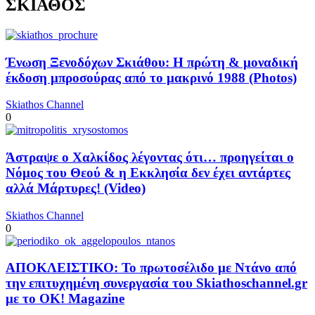
ΣΚΙΑΘΟΣ
Ένωση Ξενοδόχων Σκιάθου: Η πρώτη & μοναδική
έκδοση μπροσούρας από το μακρινό 1988 (Photos)
Skiathos Channel
0
Άστραψε ο Χαλκίδος λέγοντας ότι… προηγείται ο
Νόμος του Θεού & η Εκκλησία δεν έχει αντάρτες
αλλά Μάρτυρες! (Video)
Skiathos Channel
0
ΑΠΟΚΛΕΙΣΤΙΚΟ: Το πρωτοσέλιδο με Ντάνο από
την επιτυχημένη συνεργασία του Skiathoschannel.gr
με το OK! Magazine