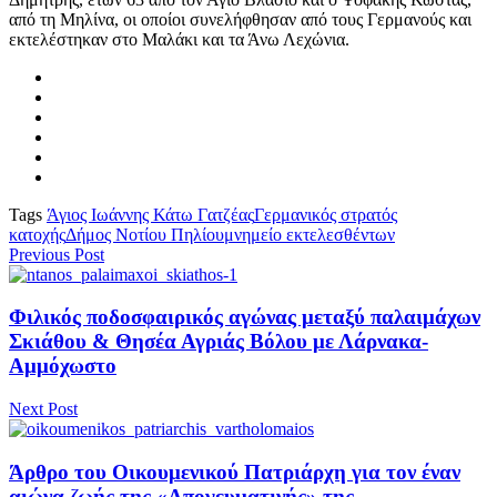
από τη Μηλίνα, οι οποίοι συνελήφθησαν από τους Γερμανούς και
εκτελέστηκαν στο Μαλάκι και τα Άνω Λεχώνια.
Tags
Άγιος Ιωάννης Κάτω Γατζέας
Γερμανικός στρατός
κατοχής
Δήμος Νοτίου Πηλίου
μνημείο εκτελεσθέντων
Previous Post
Φιλικός ποδοσφαιρικός αγώνας μεταξύ παλαιμάχων
Σκιάθου & Θησέα Αγριάς Βόλου με Λάρνακα-
Αμμόχωστο
Next Post
Άρθρο του Οικουμενικού Πατριάρχη για τον έναν
αιώνα ζωής της «Απογευματινής» της