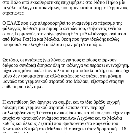
στο Βόλο από εκκαθαριστικές επιχειρήσεις στο Νότιο Πήλιο μία
μεγάλη φάλαγγα αυτοκινήτων, που ήταν κατάφορτη με Γερμανούς
στρατιώτες.
Ο ΕΛΑΣ που είχε πληροφορηθεί το αναμενόμενο πέρασμα της
φάλαγγας, διέθεσε μια διμοιρία αντρών του, στήνοντας ενέδρα
στους Γερμανούς στην αϊγιωργίτικη θέση «Άι-Γιάννης», ανάμεσα
από Κάτω Γατζέα και Μαλάκι, θέση που ήταν ιδεώδης καθώς
μπορούσε να ελεγχθεί απόλυτα η κίνηση στο δρόμο.
Ωστόσο, οι αντάρτες (για λόγους για τους οποίους υπάρχουν
διάφορα σενάρια) άφησαν όλη τη φάλαγγα να περάσει ανενόχλητη,
ρίχνοντας μόνο ριπές στον τελευταίο μοτοσυκλετιστή, ο οποίος όχι
μόνο δεν τραυματίστηκε αλλά κατάφερε να φτάσει στη μόνιμη
μονάδα του γερμανικού στρατού στο Μαλάκι, εξιστορώντας την
επίθεση που δέχτηκε.
Η αντεπίθεση δεν άργησε να συμβεί και το ίδιο βράδυ ισχυρή
δύναμη του γερμανικού στρατού έφτασε στην περιοχή
συλλαμβάνοντας 9 (εννέα) ανυποψίαστους κατοίκους που είχαν την
ατυχία να κατοικούν ανάμεσα στα Άνω Λεχώνια και το Μαλάκι
καθώς και άλλους 7 (επτά) που βρίσκονταν στο καφενείο του
Κωστούλα Κιτηλή στο Μαλάκι. Η συνέχεια ήταν δραματική…16