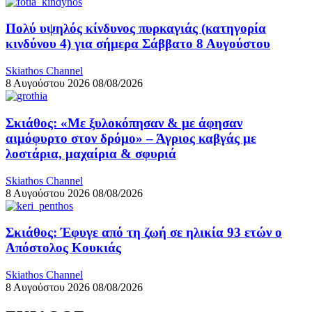
Πολύ υψηλός κίνδυνος πυρκαγιάς (κατηγορία
κινδύνου 4) για σήμερα Σάββατο 8 Αυγούστου
Skiathos Channel
8 Αυγούστου 2026
08/08/2026
Σκιάθος: «Με ξυλοκόπησαν & με άφησαν
αιμόφυρτο στον δρόμο» – Άγριος καβγάς με
λοστάρια, μαχαίρια & σφυριά
Skiathos Channel
8 Αυγούστου 2026
08/08/2026
Σκιάθος: Έφυγε από τη ζωή σε ηλικία 93 ετών ο
Απόστολος Κουκιάς
Skiathos Channel
8 Αυγούστου 2026
08/08/2026