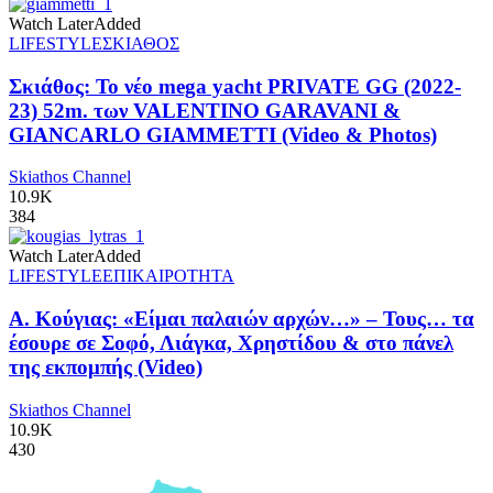
Watch Later
Added
LIFESTYLE
ΣΚΙΑΘΟΣ
Σκιάθος: Το νέο mega yacht PRIVATE GG (2022-
23) 52m. των VALENTINO GARAVANI &
GIANCARLO GIAMMETTI (Video & Photos)
Skiathos Channel
10.9K
384
Watch Later
Added
LIFESTYLE
ΕΠΙΚΑΙΡΟΤΗΤΑ
Α. Κούγιας: «Είμαι παλαιών αρχών…» – Τους… τα
έσουρε σε Σοφό, Λιάγκα, Χρηστίδου & στο πάνελ
της εκπομπής (Video)
Skiathos Channel
10.9K
430