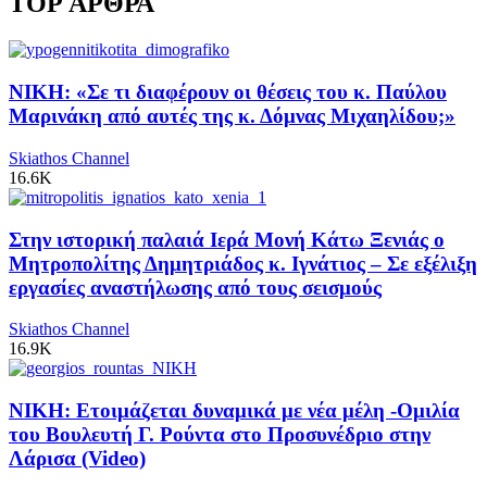
TOP ΑΡΘΡΑ
ΝΙΚΗ: «Σε τι διαφέρουν οι θέσεις του κ. Παύλου
Μαρινάκη από αυτές της κ. Δόμνας Μιχαηλίδου;»
Skiathos Channel
16.6K
Στην ιστορική παλαιά Ιερά Μονή Κάτω Ξενιάς ο
Μητροπολίτης Δημητριάδος κ. Ιγνάτιος – Σε εξέλιξη
εργασίες αναστήλωσης από τους σεισμούς
Skiathos Channel
16.9K
ΝΙΚΗ: Ετοιμάζεται δυναμικά με νέα μέλη -Ομιλία
του Βουλευτή Γ. Ρούντα στο Προσυνέδριο στην
Λάρισα (Video)