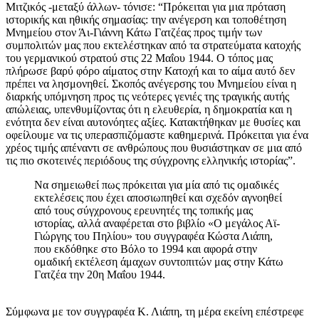
Μιτζικός -μεταξύ άλλων- τόνισε: “Πρόκειται για μια πρόταση
ιστορικής και ηθικής σημασίας: την ανέγερση και τοποθέτηση
Μνημείου στον Άι-Γιάννη Κάτω Γατζέας προς τιμήν των
συμπολιτών μας που εκτελέστηκαν από τα στρατεύματα κατοχής
του γερμανικού στρατού στις 22 Μαΐου 1944. Ο τόπος μας
πλήρωσε βαρύ φόρο αίματος στην Κατοχή και το αίμα αυτό δεν
πρέπει να λησμονηθεί. Σκοπός ανέγερσης του Μνημείου είναι η
διαρκής υπόμνηση προς τις νεότερες γενιές της τραγικής αυτής
απώλειας, υπενθυμίζοντας ότι η ελευθερία, η δημοκρατία και η
ενότητα δεν είναι αυτονόητες αξίες. Κατακτήθηκαν με θυσίες και
οφείλουμε να τις υπερασπιζόμαστε καθημερινά. Πρόκειται για ένα
χρέος τιμής απέναντι σε ανθρώπους που θυσιάστηκαν σε μια από
τις πιο σκοτεινές περιόδους της σύγχρονης ελληνικής ιστορίας”.
Να σημειωθεί πως πρόκειται για μία από τις ομαδικές
εκτελέσεις που έχει αποσιωπηθεί και σχεδόν αγνοηθεί
από τους σύγχρονους ερευνητές της τοπικής μας
ιστορίας, αλλά αναφέρεται στο βιβλίο «Ο μεγάλος Αϊ-
Γιώργης του Πηλίου» του συγγραφέα Κώστα Λιάπη,
που εκδόθηκε στο Βόλο το 1994 και αφορά στην
ομαδική εκτέλεση άμαχων συντοπιτών μας στην Κάτω
Γατζέα την 20η Μαΐου 1944.
Σύμφωνα με τον συγγραφέα Κ. Λιάπη, τη μέρα εκείνη επέστρεφε