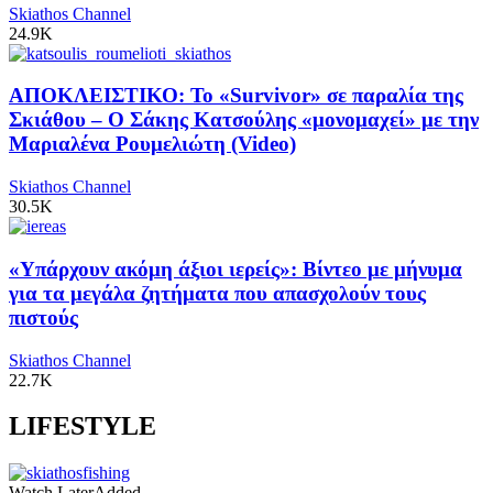
Skiathos Channel
24.9K
ΑΠΟΚΛΕΙΣΤΙΚΟ: Το «Survivor» σε παραλία της
Σκιάθου – Ο Σάκης Κατσούλης «μονομαχεί» με την
Μαριαλένα Ρουμελιώτη (Video)
Skiathos Channel
30.5K
«Υπάρχουν ακόμη άξιοι ιερείς»: Βίντεο με μήνυμα
για τα μεγάλα ζητήματα που απασχολούν τους
πιστούς
Skiathos Channel
22.7K
LIFESTYLE
Watch Later
Added