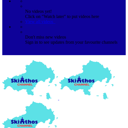
No videos yet!
Click on "Watch later" to put videos here
View all videos
Don't miss new videos
Sign in to see updates from your favourite channels