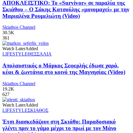
ΑΠΟΚΛΕΙΣΤΙΚΟ: Το «Survivor» σε παραλία της
Σκιάθου – Ο Σάκης Κατσούλης «μονομαχεί» με την
Μαριαλένα Ρουμελιώτη (Video)
Skiathos Channel
30.5K
361
Watch Later
Added
LIFESTYLE
ΘΕΣΣΑΛΙΑ
Απολαυστικός ο Μάρκος Σεφερλής έδωσε χαρά,
κέφι & ζωντάνια στο κοινό της Μαγνησίας (Video)
Skiathos Channel
19.2K
627
Watch Later
Added
LIFESTYLE
ΣΚΙΑΘΟΣ
Έτσι διασκεδάζουν στη Σκιάθο: Παραδοσιακό
γλέντι πριν το γάμο μέχρι το πρωί με τον Μάνο