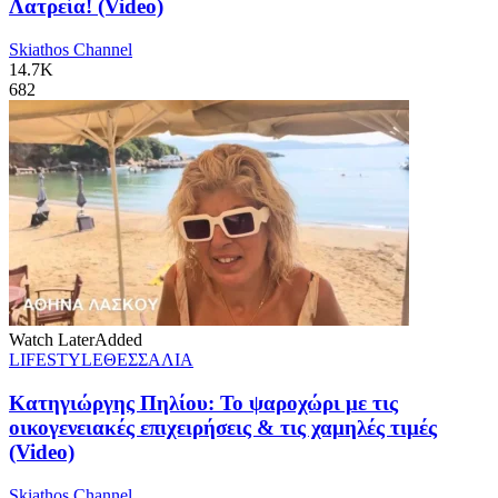
Λατρεία! (Video)
Skiathos Channel
14.7K
682
Watch Later
Added
LIFESTYLE
ΘΕΣΣΑΛΙΑ
Κατηγιώργης Πηλίου: Το ψαροχώρι με τις
οικογενειακές επιχειρήσεις & τις χαμηλές τιμές
(Video)
Skiathos Channel