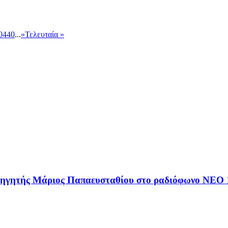
0
440
...
»
Τελευταία »
αθηγητής Μάριος Παπαευσταθίου στο ραδιόφωνο NEO 