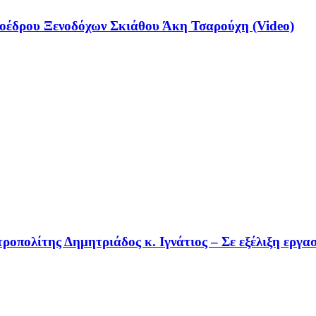
έδρου Ξενοδόχων Σκιάθου Άκη Τσαρούχη (Video)
οπολίτης Δημητριάδος κ. Ιγνάτιος – Σε εξέλιξη εργα