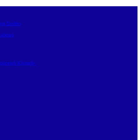
στη Σκιάθο
ν κόσμο
κολογική Κλινική»