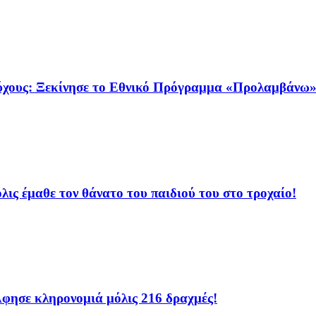
αιούχους: Ξεκίνησε το Εθνικό Πρόγραμμα «Προλαμβάνω
ις έμαθε τον θάνατο του παιδιού του στο τροχαίο!
φησε κληρονομιά μόλις 216 δραχμές!