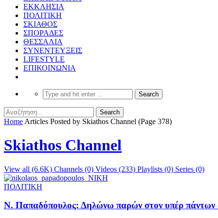
ΕΚΚΛΗΣΙΑ
ΠΟΛΙΤΙΚΗ
ΣΚΙΑΘΟΣ
ΣΠΟΡΑΔΕΣ
ΘΕΣΣΑΛΙΑ
ΣΥΝΕΝΤΕΥΞΕΙΣ
LIFESTYLE
ΕΠΙΚΟΙΝΩΝΙΑ
Home
Articles Posted by Skiathos Channel
(Page 378)
Skiathos Channel
View all (6.6K)
Channels (0)
Videos (233)
Playlists (0)
Series (0)
ΠΟΛΙΤΙΚΗ
Ν. Παπαδόπουλος: Δηλώνω παρών στον υπέρ πάντων 