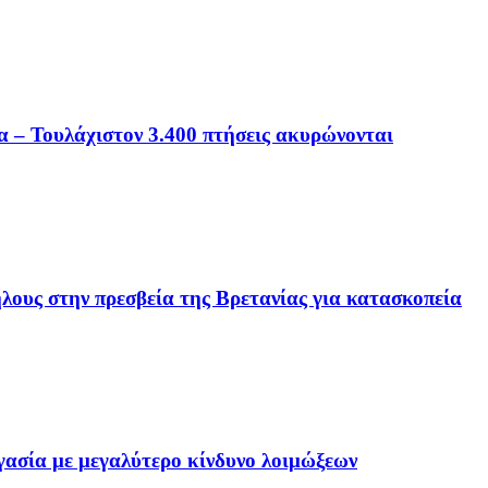
α – Τουλάχιστον 3.400 πτήσεις ακυρώνονται
ους στην πρεσβεία της Βρετανίας για κατασκοπεία
ργασία με μεγαλύτερο κίνδυνο λοιμώξεων