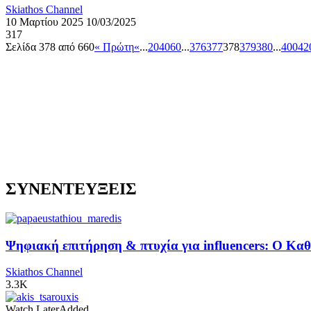
Skiathos Channel
10 Μαρτίου 2025
10/03/2025
317
Σελίδα 378 από 660
« Πρώτη
«
...
20
40
60
...
376
377
378
379
380
...
400
42
ΣΥΝΕΝΤΕΥΞΕΙΣ
Ψηφιακή επιτήρηση & πτυχία για influencers: Ο Κ
Skiathos Channel
3.3K
Watch Later
Added