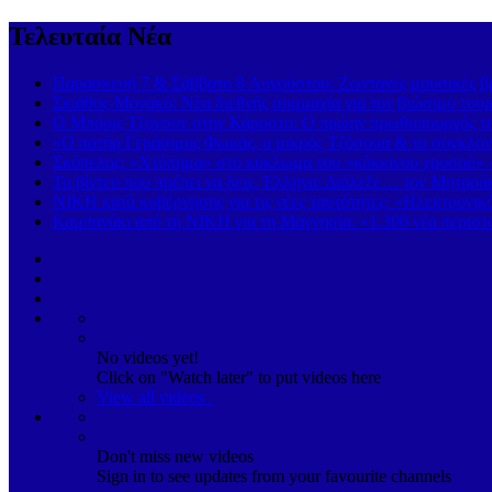
Τελευταία Νέα
Παρασκευή 7 & Σάββατο 8 Αυγούστου: Ζωντανές μουσικές βρα
Σκιάθος-Μονακό: Νέα διεθνής συμμαχία για τον βιώσιμο τουρ
Ο Μπόρις Τζόνσον στην Κάρυστο: Ο πρώην πρωθυπουργός της
«Ο πατήρ Γεράσιμος Φωκάς, ο μικρός Τζόσουα & το συγκλονι
Σκόπελος: «Χτύπημα» στο κύκλωμα του «κόκκινου χρυσού» 
Το βίντεο που πρέπει να δεις, Έλληνα: Διάλεξε… τον Μηταρά
ΝΙΚΗ κατά κυβέρνησης για τις νέες ταυτότητες: «Ηλεκτρονι
Καμπανάκι από τη ΝΙΚΗ για τη Μαγνησία: «1.300 νέα περιστα
No videos yet!
Click on "Watch later" to put videos here
View all videos
Don't miss new videos
Sign in to see updates from your favourite channels