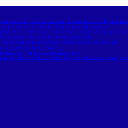
διές στο Carnayo Restaurant! Δύο μοναδικά live στο Alkyon Hotel 
ισμό! Στο νησί η Διευθύντρια Τουρισμού του Πριγκιπάτου
 Βρετανίας έκανε τα ψώνια του σε σούπερ μάρκετ & χαιρετούσε το
στικό όραμα» – Η μαρτυρία που συγκινεί πιστούς
– Κατασχέθηκαν προστατευόμενα κοράλλια αξίας 800.000 ευρώ
κη ή τον Άγιο Σάββα του Αχιλλέως!
κό φακέλωμα χωρίς διαφάνεια & απαντήσεις»
τικά καρκίνου τον χρόνο – Η περιοχή δεν μπορεί να μείνει χωρίς Ογ