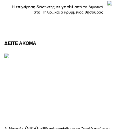
Η επιχείρηση διάσωσης σε yacht από το Λιμενικό
στο Πήλιο…και ο κρυμμένος θησαυρός
ΔΕΙΤΕ ΑΚΟΜΑ
Δ. Νατσιός (ΝΙΚΗ): «Εθνικά επικίνδυνο το “μπάζωμα” των