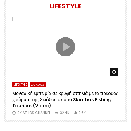
LIFESTYLE
Watch Later
Watch 
LIFESTYLE
ΣΚΙΑΘΟΣ
L
Μοναδική εμπειρία σε κρυφή σπηλιά με τα τιρκουάζ
Α
χρώματα της Σκιάθου από το Skiathos Fishing
Σ
Tourism (Video)
Μ
SKIATHOS CHANNEL
32.4K
2.6K