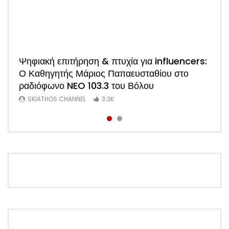
Watch
Ψηφιακή επιτήρηση & πτυχία για influencers:
ΑΠΟΚΛΕΙΣΤΙΚΟ: Η πρώτη συνέντευξη του
Ο Καθηγητής Μάριος Παπαευσταθίου στο
νέου Προέδρου Ξενοδόχων Σκιάθου Άκη
ραδιόφωνο NEO 103.3 του Βόλου
Τσαρούχη (Video)
SKIATHOS CHANNEL
SKIATHOS CHANNEL
3.3K
1