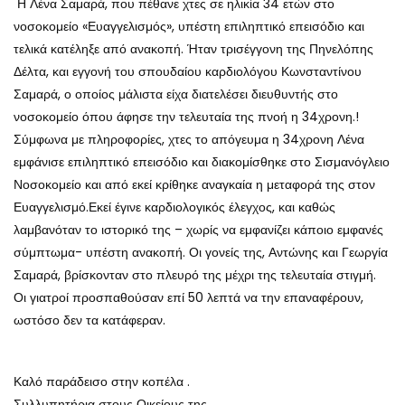
Η Λένα Σαμαρά, που πέθανε χτες σε ηλικία 34 ετών στο
νοσοκομείο «Ευαγγελισμός», υπέστη επιληπτικό επεισόδιο και
τελικά κατέληξε από ανακοπή. Ήταν τρισέγγονη της Πηνελόπης
Δέλτα, και εγγονή του σπουδαίου καρδιολόγου Κωνσταντίνου
Σαμαρά, ο οποίος μάλιστα είχα διατελέσει διευθυντής στο
νοσοκομείο όπου άφησε την τελευταία της πνοή η 34χρονη.!
Σύμφωνα με πληροφορίες, χτες το απόγευμα η 34χρονη Λένα
εμφάνισε επιληπτικό επεισόδιο και διακομίσθηκε στο Σισμανόγλειο
Νοσοκομείο και από εκεί κρίθηκε αναγκαία η μεταφορά της στον
Ευαγγελισμό.Εκεί έγινε καρδιολογικός έλεγχος, και καθώς
λαμβανόταν το ιστορικό της – χωρίς να εμφανίζει κάποιο εμφανές
σύμπτωμα- υπέστη ανακοπή. Οι γονείς της, Αντώνης και Γεωργία
Σαμαρά, βρίσκονταν στο πλευρό της μέχρι της τελευταία στιγμή.
Οι γιατροί προσπαθούσαν επί 50 λεπτά να την επαναφέρουν,
ωστόσο δεν τα κατάφεραν.
Καλό παράδεισο στην κοπέλα .
Συλλυπητήρια στους Οικείους της .