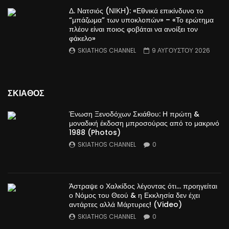
Δ. Νατσιός (ΝΙΚΗ): «Εθνικά επικίνδυνο το
“μπάζωμα” των υποκλοπών» – «Το ερώτημα
πλέον είναι ποιος φοβάται να ανοίξει τον
φάκελο»
SKIATHOS CHANNEL
9 ΑΥΓΟΥΣΤΟΥ 2026
ΣΚΙΑΘΟΣ
Ένωση Ξενοδόχων Σκιάθου: Η πρώτη &
μοναδική έκδοση μπροσούρας από το μακρινό
1988 (Photos)
SKIATHOS CHANNEL
0
Άστραψε ο Χαλκίδος λέγοντας ότι… προηγείται
ο Νόμος του Θεού & η Εκκλησία δεν έχει
αντάρτες αλλά Μάρτυρες! (Video)
SKIATHOS CHANNEL
0