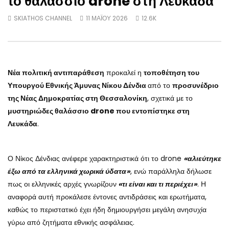
το θαλάσσιο drone στη Λευκάδα
SKIATHOS CHANNEL
11 ΜΑΪ́ΟΥ 2026
12.6K
Νέα πολιτική αντιπαράθεση
προκαλεί η
τοποθέτηση του
Υπουργού Εθνικής Άμυνας Νίκου Δένδια
από το
προσυνέδριο
της Νέας Δημοκρατίας στη Θεσσαλονίκη
, σχετικά με το
μυστηριώδες θαλάσσιο drone που εντοπίστηκε στη
Λευκάδα
.
Ο Νίκος Δένδιας ανέφερε χαρακτηριστικά ότι το drone
«αλιεύτηκε
έξω από τα ελληνικά χωρικά ύδατα»
, ενώ παράλληλα δήλωσε
πως οι ελληνικές αρχές γνωρίζουν
«τι είναι και τι περιέχει»
. Η
αναφορά αυτή προκάλεσε έντονες αντιδράσεις και ερωτήματα,
καθώς το περιστατικό έχει ήδη δημιουργήσει μεγάλη ανησυχία
γύρω από ζητήματα εθνικής ασφάλειας.