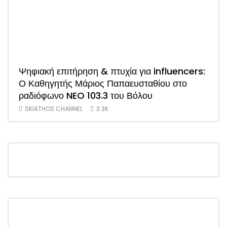
Ψηφιακή επιτήρηση & πτυχία για influencers:
ΑΠΟ
Ο Καθηγητής Μάριος Παπαευσταθίου στο
νέο
ραδιόφωνο NEO 103.3 του Βόλου
Τσα
SKIATHOS CHANNEL
3.3K
SK