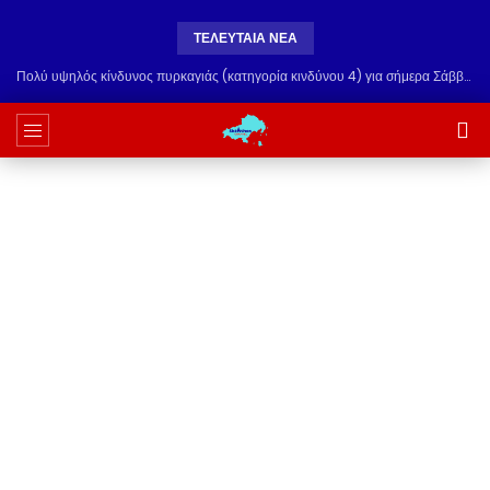
ΤΕΛΕΥΤΑΊΑ ΝΈΑ
Πολύ υψηλός κίνδυνος πυρκαγιάς (κατηγορία κινδύνου 4) για σήμερα Σάββατο 8 Αυγούστου