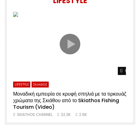
LIFESTYLE
Watch L
LIFESTYLE
ΣΚΙΑΘΟΣ
Μοναδική εμπειρία σε κρυφή σπηλιά με τα τιρκουάζ
χρώματα της Σκιάθου από το Skiathos Fishing
Σ
Tourism (Video)
SKIATHOS CHANNEL
32.3K
2.6K