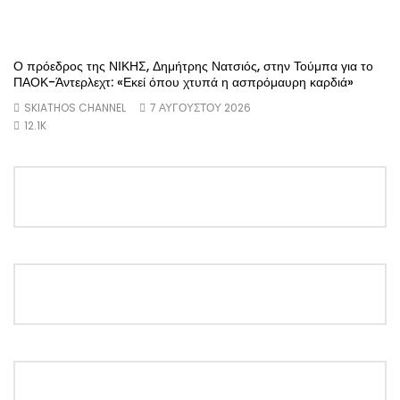
Ο πρόεδρος της ΝΙΚΗΣ, Δημήτρης Νατσιός, στην Τούμπα για το
ΠΑΟΚ-Άντερλεχτ: «Εκεί όπου χτυπά η ασπρόμαυρη καρδιά»
SKIATHOS CHANNEL
7 ΑΥΓΟΎΣΤΟΥ 2026
12.1K