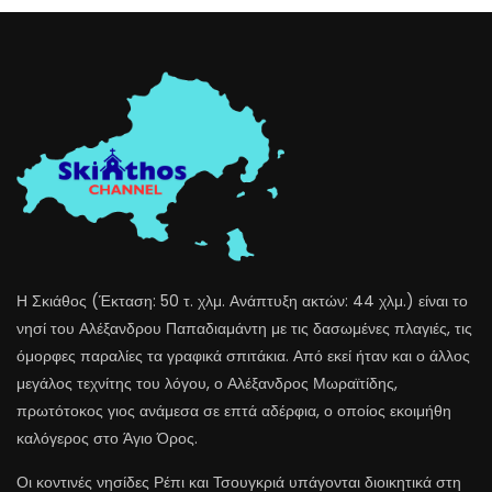
Η Σκιάθος (Έκταση: 50 τ. χλμ. Ανάπτυξη ακτών: 44 χλμ.) είναι το
νησί του Αλέξανδρου Παπαδιαμάντη με τις δασωμένες πλαγιές, τις
όμορφες παραλίες τα γραφικά σπιτάκια. Από εκεί ήταν και ο άλλος
μεγάλος τεχνίτης του λόγου, ο Αλέξανδρος Μωραϊτίδης,
πρωτότοκος γιος ανάμεσα σε επτά αδέρφια, ο οποίος εκοιμήθη
καλόγερος στο Άγιο Όρος.
Οι κοντινές νησίδες Ρέπι και Τσουγκριά υπάγονται διοικητικά στη