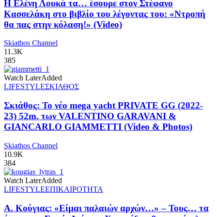
Η Ελένη Λουκά τα… έσουρε στον Στέφανο
Κασσελάκη στο βιβλίο του λέγοντας του: «Ντροπή
θα πας στην κόλαση!» (Video)
Skiathos Channel
11.3K
385
Watch Later
Added
LIFESTYLE
ΣΚΙΑΘΟΣ
Σκιάθος: Το νέο mega yacht PRIVATE GG (2022-
23) 52m. των VALENTINO GARAVANI &
GIANCARLO GIAMMETTI (Video & Photos)
Skiathos Channel
10.9K
384
Watch Later
Added
LIFESTYLE
ΕΠΙΚΑΙΡΟΤΗΤΑ
Α. Κούγιας: «Είμαι παλαιών αρχών…» – Τους… τα