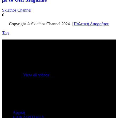
Skiathos Channel
0
Copyright © Skiathos Channel 2024. |
Πολιτική Απορρήτου
Top
No videos yet!
Click on "Watch later" to put videos here
View all videos
Don't miss new videos
Sign in to see updates from your favourite channels
Αρχική
ΕΠΙΚΑΙΡΟΤΗΤΑ