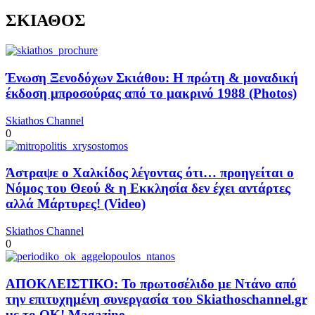
ΣΚΙΑΘΟΣ
Ένωση Ξενοδόχων Σκιάθου: Η πρώτη & μοναδική
έκδοση μπροσούρας από το μακρινό 1988 (Photos)
Skiathos Channel
0
Άστραψε ο Χαλκίδος λέγοντας ότι… προηγείται ο
Νόμος του Θεού & η Εκκλησία δεν έχει αντάρτες
αλλά Μάρτυρες! (Video)
Skiathos Channel
0
ΑΠΟΚΛΕΙΣΤΙΚΟ: Το πρωτοσέλιδο με Ντάνο από
την επιτυχημένη συνεργασία του Skiathoschannel.gr
με το OK! Magazine