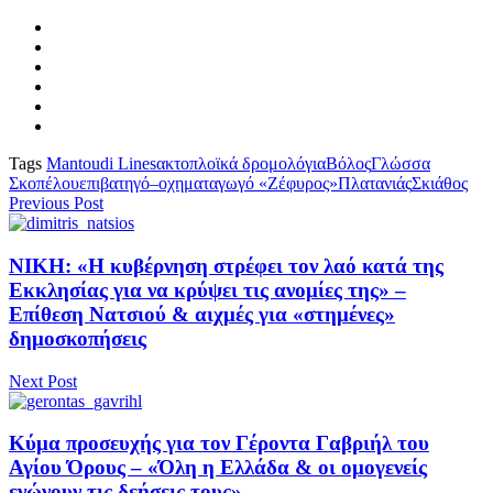
Tags
Mantoudi Lines
ακτοπλοϊκά δρομολόγια
Βόλος
Γλώσσα
Σκοπέλου
επιβατηγό–οχηματαγωγό «Ζέφυρος»
Πλατανιάς
Σκιάθος
Previous Post
ΝΙΚΗ: «Η κυβέρνηση στρέφει τον λαό κατά της
Εκκλησίας για να κρύψει τις ανομίες της» –
Επίθεση Νατσιού & αιχμές για «στημένες»
δημοσκοπήσεις
Next Post
Κύμα προσευχής για τον Γέροντα Γαβριήλ του
Αγίου Όρους – «Όλη η Ελλάδα & οι ομογενείς
ενώνουν τις δεήσεις τους»