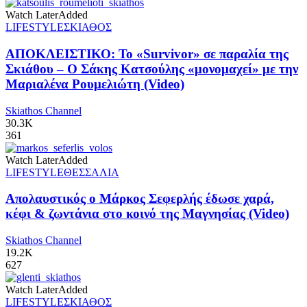
Watch Later
Added
LIFESTYLE
ΣΚΙΑΘΟΣ
ΑΠΟΚΛΕΙΣΤΙΚΟ: Το «Survivor» σε παραλία της
Σκιάθου – Ο Σάκης Κατσούλης «μονομαχεί» με την
Μαριαλένα Ρουμελιώτη (Video)
Skiathos Channel
30.3K
361
Watch Later
Added
LIFESTYLE
ΘΕΣΣΑΛΙΑ
Απολαυστικός ο Μάρκος Σεφερλής έδωσε χαρά,
κέφι & ζωντάνια στο κοινό της Μαγνησίας (Video)
Skiathos Channel
19.2K
627
Watch Later
Added
LIFESTYLE
ΣΚΙΑΘΟΣ