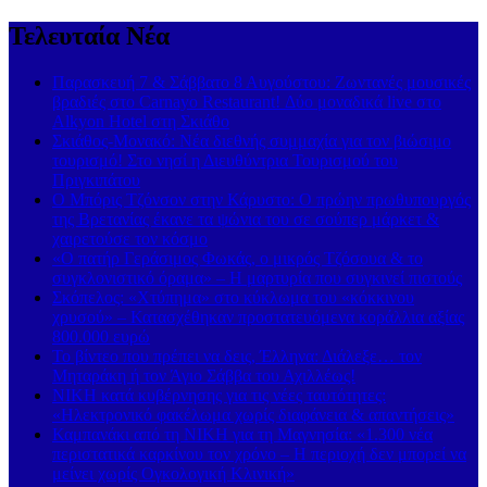
Τελευταία Νέα
Παρασκευή 7 & Σάββατο 8 Αυγούστου: Ζωντανές μουσικές
βραδιές στο Carnayo Restaurant! Δύο μοναδικά live στο
Alkyon Hotel στη Σκιάθο
Σκιάθος-Μονακό: Νέα διεθνής συμμαχία για τον βιώσιμο
τουρισμό! Στο νησί η Διευθύντρια Τουρισμού του
Πριγκιπάτου
Ο Μπόρις Τζόνσον στην Κάρυστο: Ο πρώην πρωθυπουργός
της Βρετανίας έκανε τα ψώνια του σε σούπερ μάρκετ &
χαιρετούσε τον κόσμο
«Ο πατήρ Γεράσιμος Φωκάς, ο μικρός Τζόσουα & το
συγκλονιστικό όραμα» – Η μαρτυρία που συγκινεί πιστούς
Σκόπελος: «Χτύπημα» στο κύκλωμα του «κόκκινου
χρυσού» – Κατασχέθηκαν προστατευόμενα κοράλλια αξίας
800.000 ευρώ
Το βίντεο που πρέπει να δεις, Έλληνα: Διάλεξε… τον
Μηταράκη ή τον Άγιο Σάββα του Αχιλλέως!
ΝΙΚΗ κατά κυβέρνησης για τις νέες ταυτότητες:
«Ηλεκτρονικό φακέλωμα χωρίς διαφάνεια & απαντήσεις»
Καμπανάκι από τη ΝΙΚΗ για τη Μαγνησία: «1.300 νέα
περιστατικά καρκίνου τον χρόνο – Η περιοχή δεν μπορεί να
μείνει χωρίς Ογκολογική Κλινική»