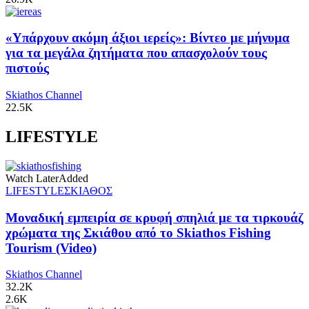
«Υπάρχουν ακόμη άξιοι ιερείς»: Βίντεο με μήνυμα
για τα μεγάλα ζητήματα που απασχολούν τους
πιστούς
Skiathos Channel
22.5K
LIFESTYLE
Watch Later
Added
LIFESTYLE
ΣΚΙΑΘΟΣ
Μοναδική εμπειρία σε κρυφή σπηλιά με τα τιρκουάζ
χρώματα της Σκιάθου από το Skiathos Fishing
Tourism (Video)
Skiathos Channel
32.2K
2.6K