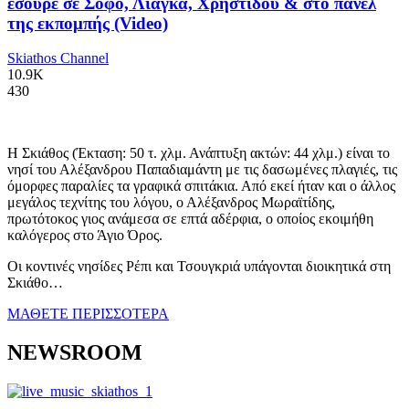
έσουρε σε Σοφό, Λιάγκα, Χρηστίδου & στο πάνελ
της εκπομπής (Video)
Skiathos Channel
10.9K
430
Η Σκιάθος (Έκταση: 50 τ. χλμ. Ανάπτυξη ακτών: 44 χλμ.) είναι το
νησί του Αλέξανδρου Παπαδιαμάντη με τις δασωμένες πλαγιές, τις
όμορφες παραλίες τα γραφικά σπιτάκια. Από εκεί ήταν και ο άλλος
μεγάλος τεχνίτης του λόγου, ο Αλέξανδρος Μωραϊτίδης,
πρωτότοκος γιος ανάμεσα σε επτά αδέρφια, ο οποίος εκοιμήθη
καλόγερος στο Άγιο Όρος.
Οι κοντινές νησίδες Ρέπι και Τσουγκριά υπάγονται διοικητικά στη
Σκιάθο…
ΜΑΘΕΤΕ ΠΕΡΙΣΣΟΤΕΡΑ
NEWSROOM