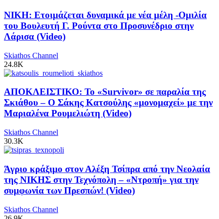
ΝΙΚΗ: Ετοιμάζεται δυναμικά με νέα μέλη -Ομιλία
του Βουλευτή Γ. Ρούντα στο Προσυνέδριο στην
Λάρισα (Video)
Skiathos Channel
24.8K
ΑΠΟΚΛΕΙΣΤΙΚΟ: Το «Survivor» σε παραλία της
Σκιάθου – Ο Σάκης Κατσούλης «μονομαχεί» με την
Μαριαλένα Ρουμελιώτη (Video)
Skiathos Channel
30.3K
Άγριο κράξιμο στον Αλέξη Τσίπρα από την Νεολαία
της ΝΙΚΗΣ στην Τεχνόπολη – «Ντροπή» για την
συμφωνία των Πρεσπών! (Video)
Skiathos Channel
26.9K