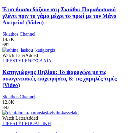
Έτσι διασκεδάζουν στη Σκιάθο: Παραδοσιακό
γλέντι πριν το γάμο μέχρι το πρωί με τον Μάνο
Λατρεία! (Video)
Skiathos Channel
14.7K
682
Watch Later
Added
LIFESTYLE
ΘΕΣΣΑΛΙΑ
Κατηγιώργης Πηλίου: Το ψαροχώρι με τις
οικογενειακές επιχειρήσεις & τις χαμηλές τιμές
(Video)
Skiathos Channel
12.8K
893
Watch Later
Added
LIFESTYLE
ΠΟΛΙΤΙΚΗ