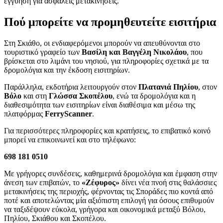
εγγύηση για ασφαλείς μετακινήσεις.
Πού μπορείτε να προμηθευτείτε εισιτήρια
Στη Σκιάθο, οι ενδιαφερόμενοι μπορούν να απευθύνονται στο
τουριστικό γραφείο των
Βασίλη και Βαγγέλη Νικολάου
, που
βρίσκεται στο λιμάνι του νησιού, για πληροφορίες σχετικά με τα
δρομολόγια και την έκδοση εισιτηρίων.
Παράλληλα, εκδοτήρια λειτουργούν στον
Πλατανιά Πηλίου
, στον
Βόλο
και στη
Γλώσσα Σκοπέλου
, ενώ τα δρομολόγια και η
διαθεσιμότητα των εισιτηρίων είναι διαθέσιμα και μέσω της
πλατφόρμας
FerryScanner
.
Για περισσότερες πληροφορίες και κρατήσεις, το επιβατικό κοινό
μπορεί να επικοινωνεί και στο τηλέφωνο:
698 181 0510
Με γρήγορες συνδέσεις, καθημερινά δρομολόγια και έμφαση στην
άνεση των επιβατών, το
«Ζέφυρος»
δίνει νέα πνοή στις θαλάσσιες
μετακινήσεις της περιοχής, φέρνοντας τις Σποράδες πιο κοντά από
ποτέ και αποτελώντας μία αξιόπιστη επιλογή για όσους επιθυμούν
να ταξιδέψουν εύκολα, γρήγορα και οικονομικά μεταξύ Βόλου,
Πηλίου, Σκιάθου και Σκοπέλου.