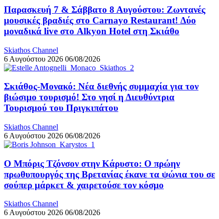
Παρασκευή 7 & Σάββατο 8 Αυγούστου: Ζωντανές
μουσικές βραδιές στο Carnayo Restaurant! Δύο
μοναδικά live στο Alkyon Hotel στη Σκιάθο
Skiathos Channel
6 Αυγούστου 2026
06/08/2026
Σκιάθος-Μονακό: Νέα διεθνής συμμαχία για τον
βιώσιμο τουρισμό! Στο νησί η Διευθύντρια
Τουρισμού του Πριγκιπάτου
Skiathos Channel
6 Αυγούστου 2026
06/08/2026
Ο Μπόρις Τζόνσον στην Κάρυστο: Ο πρώην
πρωθυπουργός της Βρετανίας έκανε τα ψώνια του σε
σούπερ μάρκετ & χαιρετούσε τον κόσμο
Skiathos Channel
6 Αυγούστου 2026
06/08/2026