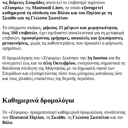
τις Βόρειες Σποράδες
αποτελεί το επιβατηγό ταχύπλοο
«Ζέφυρος»
της
Mantoudi Lines
, το οποίο
εξυπηρετεί
καθημερινά τη σύνδεση του Βόλου και του Πηλίου με τη
Σκιάθο και τη Γλώσσα Σκοπέλου
.
Το σύγχρονο σκάφος,
μήκους 25 μέτρων και χωρητικότητας
έως 160 επιβατών
, έχει σχεδιαστεί αποκλειστικά για τη μεταφορά
επιβατών,
προσφέροντας γρήγορες, ασφαλείς και ξεκούραστες
μετακινήσεις
, χωρίς τις καθυστερήσεις που προκαλεί η φόρτωση
οχημάτων.
Η δρομολόγηση του «Ζέφυρος» ξεκίνησε την
1η Ιουνίου
και θα
συνεχιστεί έως και τα
τέλη Οκτωβρίου
, ενισχύοντας σημαντικά τη
θαλάσσια σύνδεση της Μαγνησίας με τα δημοφιλή νησιά των
Σποράδων και εξυπηρετώντας τόσο τους μόνιμους κατοίκους όσο
και τους χιλιάδες επισκέπτες της θερινής περιόδου.
Καθημερινά δρομολόγια
Το «Ζέφυρος» πραγματοποιεί καθημερινά δρομολόγια, συνδέοντας
τον
Πλατανιά Πηλίου
, τη
Σκιάθο
, τη
Γλώσσα Σκοπέλου
και τον
Βόλο
.