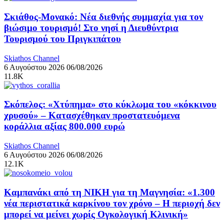
Σκιάθος-Μονακό: Νέα διεθνής συμμαχία για τον
βιώσιμο τουρισμό! Στο νησί η Διευθύντρια
Τουρισμού του Πριγκιπάτου
Skiathos Channel
6 Αυγούστου 2026
06/08/2026
11.8K
Σκόπελος: «Χτύπημα» στο κύκλωμα του «κόκκινου
χρυσού» – Κατασχέθηκαν προστατευόμενα
κοράλλια αξίας 800.000 ευρώ
Skiathos Channel
6 Αυγούστου 2026
06/08/2026
12.1K
Καμπανάκι από τη ΝΙΚΗ για τη Μαγνησία: «1.300
νέα περιστατικά καρκίνου τον χρόνο – Η περιοχή δεν
μπορεί να μείνει χωρίς Ογκολογική Κλινική»