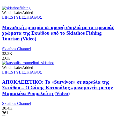
Watch Later
Added
LIFESTYLE
ΣΚΙΑΘΟΣ
Μοναδική εμπειρία σε κρυφή σπηλιά με τα τιρκουάζ
χρώματα της Σκιάθου από το Skiathos Fishing
Tourism (Video)
Skiathos Channel
32.2K
2.6K
Watch Later
Added
LIFESTYLE
ΣΚΙΑΘΟΣ
ΑΠΟΚΛΕΙΣΤΙΚΟ: Το «Survivor» σε παραλία της
Σκιάθου – Ο Σάκης Κατσούλης «μονομαχεί» με την
Μαριαλένα Ρουμελιώτη (Video)
Skiathos Channel
30.4K
361