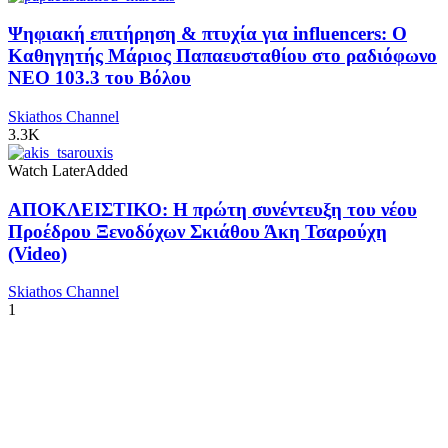
Ψηφιακή επιτήρηση & πτυχία για influencers: Ο
Καθηγητής Μάριος Παπαευσταθίου στο ραδιόφωνο
NEO 103.3 του Βόλου
Skiathos Channel
3.3K
Watch Later
Added
ΑΠΟΚΛΕΙΣΤΙΚΟ: Η πρώτη συνέντευξη του νέου
Προέδρου Ξενοδόχων Σκιάθου Άκη Τσαρούχη
(Video)
Skiathos Channel
1