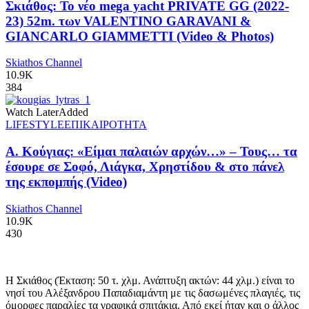
Σκιάθος: Το νέο mega yacht PRIVATE GG (2022-
23) 52m. των VALENTINO GARAVANI &
GIANCARLO GIAMMETTI (Video & Photos)
Skiathos Channel
10.9K
384
Watch Later
Added
LIFESTYLE
ΕΠΙΚΑΙΡΟΤΗΤΑ
Α. Κούγιας: «Είμαι παλαιών αρχών…» – Τους… τα
έσουρε σε Σοφό, Λιάγκα, Χρηστίδου & στο πάνελ
της εκπομπής (Video)
Skiathos Channel
10.9K
430
Η Σκιάθος (Έκταση: 50 τ. χλμ. Ανάπτυξη ακτών: 44 χλμ.) είναι το
νησί του Αλέξανδρου Παπαδιαμάντη με τις δασωμένες πλαγιές, τις
όμορφες παραλίες τα γραφικά σπιτάκια. Από εκεί ήταν και ο άλλος