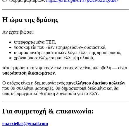
👉 Φόρμα μαρτυριών:
https://forms.gle/cYY7fKK9xkcZQRde7
Η ώρα της δράσης
Αν έχετε βιώσει:
υπερφορτωμένα ΤΕΠ,
νοσοκομεία που «δεν εφημερεύουν» ουσιαστικά,
απομάκρυνση περιστατικών λόγω έλλειψης προσωπικού,
χρόνια υποστελέχωση και έλλειψη υλικού,
τότε η προοπτική νομικής διεκδίκησης δεν είναι υπερβολή — είναι
υπεράσπιση δικαιωμάτων
.
Ο στόχος είναι η δημιουργία ενός
πανελλήνιου δικτύου πολιτών
που θα συλλέγει μαρτυρίες, θα δημοσιοποιεί δεδομένα και θα
απαιτεί πραγματική θεσμική λογοδοσία για το ΕΣΥ.
Για συμμετοχή & επικοινωνία:
enarxiellas@gmail.com