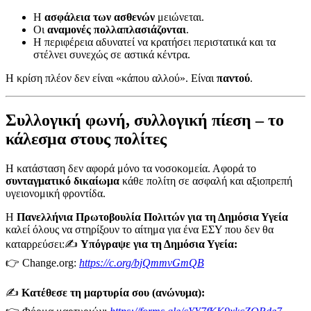
Η
ασφάλεια των ασθενών
μειώνεται.
Οι
αναμονές πολλαπλασιάζονται
.
Η περιφέρεια αδυνατεί να κρατήσει περιστατικά και τα
στέλνει συνεχώς σε αστικά κέντρα.
Η κρίση πλέον δεν είναι «κάπου αλλού». Είναι
παντού
.
Συλλογική φωνή, συλλογική πίεση – το
κάλεσμα στους πολίτες
Η κατάσταση δεν αφορά μόνο τα νοσοκομεία. Αφορά το
συνταγματικό δικαίωμα
κάθε πολίτη σε ασφαλή και αξιοπρεπή
υγειονομική φροντίδα.
Η
Πανελλήνια Πρωτοβουλία Πολιτών για τη Δημόσια Υγεία
καλεί όλους να στηρίξουν το αίτημα για ένα ΕΣΥ που δεν θα
καταρρεύσει:✍️
Υπόγραψε για τη Δημόσια Υγεία:
👉 Change.org:
https://c.org/bjQmmvGmQB
✍️
Κατέθεσε τη μαρτυρία σου (ανώνυμα):