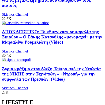
για τα μεγάλα ζητήματα που απασχολούν τους
πιστούς
Skiathos Channel
22.6K
ΑΠΟΚΛΕΙΣΤΙΚΟ: Το «Survivor» σε παραλία της
Σκιάθου – Ο Σάκης Κατσούλης «μονομαχεί» με την
Μαριαλένα Ρουμελιώτη (Video)
Skiathos Channel
30.4K
Άγριο κράξιμο στον Αλέξη Τσίπρα από την Νεολαία
της ΝΙΚΗΣ στην Τεχνόπολη – «Ντροπή» για την
συμφωνία των Πρεσπών! (Video)
Skiathos Channel
27K
LIFESTYLE