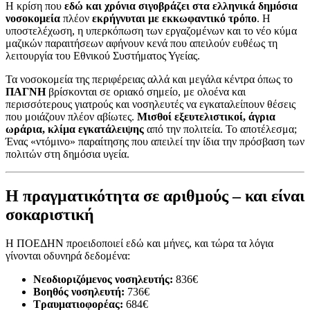
Η κρίση που
εδώ και χρόνια σιγοβράζει στα ελληνικά δημόσια
νοσοκομεία
πλέον
εκρήγνυται με εκκωφαντικό τρόπο
. Η
υποστελέχωση, η υπερκόπωση των εργαζομένων και το νέο κύμα
μαζικών παραιτήσεων αφήνουν κενά που απειλούν ευθέως τη
λειτουργία του Εθνικού Συστήματος Υγείας.
Τα νοσοκομεία της περιφέρειας αλλά και μεγάλα κέντρα όπως το
ΠΑΓΝΗ
βρίσκονται σε οριακό σημείο, με ολοένα και
περισσότερους γιατρούς και νοσηλευτές να εγκαταλείπουν θέσεις
που μοιάζουν πλέον αβίωτες.
Μισθοί εξευτελιστικοί, άγρια
ωράρια, κλίμα εγκατάλειψης
από την πολιτεία. Το αποτέλεσμα;
Ένας «ντόμινο» παραίτησης που απειλεί την ίδια την πρόσβαση των
πολιτών στη δημόσια υγεία.
Η πραγματικότητα σε αριθμούς – και είναι
σοκαριστική
Η ΠΟΕΔΗΝ προειδοποιεί εδώ και μήνες, και τώρα τα λόγια
γίνονται οδυνηρά δεδομένα:
Νεοδιοριζόμενος νοσηλευτής:
836€
Βοηθός νοσηλευτή:
736€
Τραυματιοφορέας:
684€