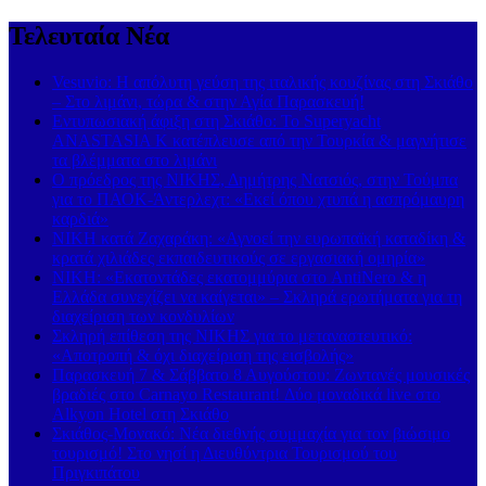
Τελευταία Νέα
Vesuvio: Η απόλυτη γεύση της ιταλικής κουζίνας στη Σκιάθο
– Στο λιμάνι, τώρα & στην Αγία Παρασκευή!
Εντυπωσιακή άφιξη στη Σκιάθο: Το Superyacht
ANASTASIA K κατέπλευσε από την Τουρκία & μαγνήτισε
τα βλέμματα στο λιμάνι
Ο πρόεδρος της ΝΙΚΗΣ, Δημήτρης Νατσιός, στην Τούμπα
για το ΠΑΟΚ-Άντερλεχτ: «Εκεί όπου χτυπά η ασπρόμαυρη
καρδιά»
ΝΙΚΗ κατά Ζαχαράκη: «Αγνοεί την ευρωπαϊκή καταδίκη &
κρατά χιλιάδες εκπαιδευτικούς σε εργασιακή ομηρία»
ΝΙΚΗ: «Εκατοντάδες εκατομμύρια στο AntiNero & η
Ελλάδα συνεχίζει να καίγεται» – Σκληρά ερωτήματα για τη
διαχείριση των κονδυλίων
Σκληρή επίθεση της ΝΙΚΗΣ για το μεταναστευτικό:
«Αποτροπή & όχι διαχείριση της εισβολής»
Παρασκευή 7 & Σάββατο 8 Αυγούστου: Ζωντανές μουσικές
βραδιές στο Carnayo Restaurant! Δύο μοναδικά live στο
Alkyon Hotel στη Σκιάθο
Σκιάθος-Μονακό: Νέα διεθνής συμμαχία για τον βιώσιμο
τουρισμό! Στο νησί η Διευθύντρια Τουρισμού του
Πριγκιπάτου