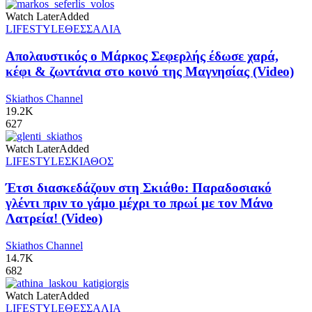
Watch Later
Added
LIFESTYLE
ΘΕΣΣΑΛΙΑ
Απολαυστικός ο Μάρκος Σεφερλής έδωσε χαρά,
κέφι & ζωντάνια στο κοινό της Μαγνησίας (Video)
Skiathos Channel
19.2K
627
Watch Later
Added
LIFESTYLE
ΣΚΙΑΘΟΣ
Έτσι διασκεδάζουν στη Σκιάθο: Παραδοσιακό
γλέντι πριν το γάμο μέχρι το πρωί με τον Μάνο
Λατρεία! (Video)
Skiathos Channel
14.7K
682
Watch Later
Added
LIFESTYLE
ΘΕΣΣΑΛΙΑ