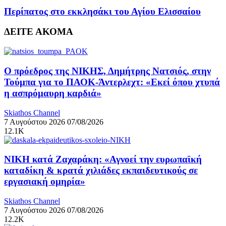
Περίπατος στο εκκλησάκι του Αγίου Ελισσαίου
ΔΕΙΤΕ ΑΚΟΜΑ
Ο πρόεδρος της ΝΙΚΗΣ, Δημήτρης Νατσιός, στην
Τούμπα για το ΠΑΟΚ-Άντερλεχτ: «Εκεί όπου χτυπά
η ασπρόμαυρη καρδιά»
Skiathos Channel
7 Αυγούστου 2026
07/08/2026
12.1K
ΝΙΚΗ κατά Ζαχαράκη: «Αγνοεί την ευρωπαϊκή
καταδίκη & κρατά χιλιάδες εκπαιδευτικούς σε
εργασιακή ομηρία»
Skiathos Channel
7 Αυγούστου 2026
07/08/2026
12.2K