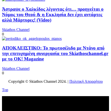
Άστραψε ο Χαλκίδος λέγοντας ότι… προηγείται ο
Νόμος του Θεού & η Εκκλησία δεν έχει αντάρτες
αλλά Μάρτυρες! (Video)
Skiathos Channel
0
ΑΠΟΚΛΕΙΣΤΙΚΟ: Το πρωτοσέλιδο με Ντάνο από
την επιτυχημένη συνεργασία του Skiathoschannel.gr
με το OK! Magazine
Skiathos Channel
0
Copyright © Skiathos Channel 2024. |
Πολιτική Απορρήτου
Top