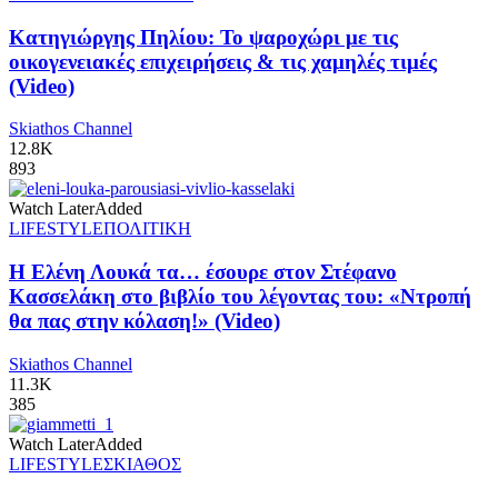
Κατηγιώργης Πηλίου: Το ψαροχώρι με τις
οικογενειακές επιχειρήσεις & τις χαμηλές τιμές
(Video)
Skiathos Channel
12.8K
893
Watch Later
Added
LIFESTYLE
ΠΟΛΙΤΙΚΗ
Η Ελένη Λουκά τα… έσουρε στον Στέφανο
Κασσελάκη στο βιβλίο του λέγοντας του: «Ντροπή
θα πας στην κόλαση!» (Video)
Skiathos Channel
11.3K
385
Watch Later
Added
LIFESTYLE
ΣΚΙΑΘΟΣ