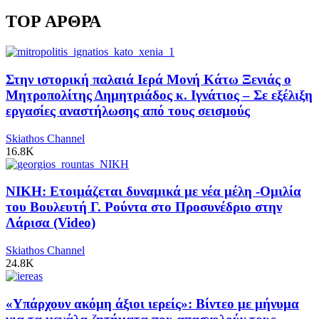
TOP ΑΡΘΡΑ
Στην ιστορική παλαιά Ιερά Μονή Κάτω Ξενιάς ο
Μητροπολίτης Δημητριάδος κ. Ιγνάτιος – Σε εξέλιξη
εργασίες αναστήλωσης από τους σεισμούς
Skiathos Channel
16.8K
ΝΙΚΗ: Ετοιμάζεται δυναμικά με νέα μέλη -Ομιλία
του Βουλευτή Γ. Ρούντα στο Προσυνέδριο στην
Λάρισα (Video)
Skiathos Channel
24.8K
«Υπάρχουν ακόμη άξιοι ιερείς»: Βίντεο με μήνυμα