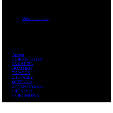
No videos yet!
Click on "Watch later" to put videos here
View all videos
Don't miss new videos
Sign in to see updates from your favourite channels
Αρχική
ΕΠΙΚΑΙΡΟΤΗΤΑ
ΕΚΚΛΗΣΙΑ
ΠΟΛΙΤΙΚΗ
ΣΚΙΑΘΟΣ
ΣΠΟΡΑΔΕΣ
ΘΕΣΣΑΛΙΑ
ΣΥΝΕΝΤΕΥΞΕΙΣ
LIFESTYLE
ΕΠΙΚΟΙΝΩΝΙΑ