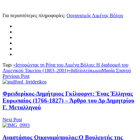
Για περισσότερες πληροφορίες:
Οργανισμός Λιμένος Βόλου
Tags
«Ιστορώντας τη Ρότα του Λιμένα Βόλου: Η διαδρομή του
Λιμενικού Ταμείου (1883–2001)»
βιβλίο
λεύκωμα
Μαρία Σπανού
Previous Post
Φρειδερίκος-Δημήτριος Γκίλφορντ: Ένας Έλληνας
Ευρωπαίος (1766-1827) – Άρθρο του Δρ Δημητρίου
Γ. Μεταλληνού
Next Post
Αναστάσιος Οικονομόπουλος:Ο Βουλευτής της