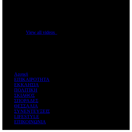
No videos yet!
Click on "Watch later" to put videos here
View all videos
Don't miss new videos
Sign in to see updates from your favourite channels
Αρχική
ΕΠΙΚΑΙΡΟΤΗΤΑ
ΕΚΚΛΗΣΙΑ
ΠΟΛΙΤΙΚΗ
ΣΚΙΑΘΟΣ
ΣΠΟΡΑΔΕΣ
ΘΕΣΣΑΛΙΑ
ΣΥΝΕΝΤΕΥΞΕΙΣ
LIFESTYLE
ΕΠΙΚΟΙΝΩΝΙΑ