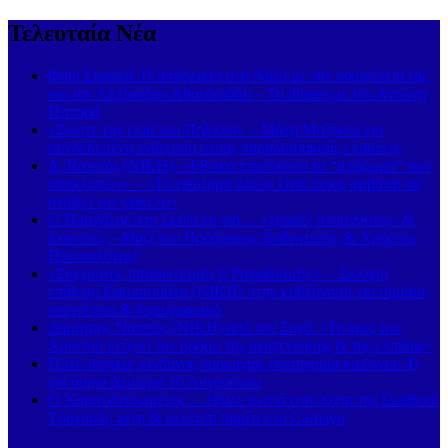
Τελευταία Νέα
Φαίη Σκορδά: Η απόδραση στη Νάξο με την οικογένειά της
και τον Αλέξανδρο Αθανασιάδη – Το dinner με τον Αντώνη
Πιτταρά
«Σώστε την ελιά του Πηλίου!» – Μάχη Μιτζικού για
συνδεδεμένη ενίσχυση στους παραδοσιακούς ελαιώνες
Δ. Νατσιός (ΝΙΚΗ): «Εθνικά επικίνδυνο το “μπάζωμα” των
υποκλοπών» – «Το ερώτημα πλέον είναι ποιος φοβάται να
ανοίξει τον φάκελο»
Ο Πασχάλης στη Σκόπελο για… «χρυσές αναμνήσεις» &
διακοπές – Μαζί του Πρόδρομος Καθηνιώτης & Χρήστος
Παλαιολόγος!
«Σύγχρονος πατριωτισμός ή Ραγιαδισμός;» – Σκληρή
επίθεση Καμπισιούλη (ΝΙΚΗ) στην κυβέρνηση για σημαία,
οικογένεια & δημογραφικό
Δημήτρης Νατσιός (ΝΙΚΗ) από τον Σοχό: «Το φως του
Χριστού δείχνει τον δρόμο της αναγέννησης & της ελπίδας»
Πολύ υψηλός κίνδυνος πυρκαγιάς (κατηγορία κινδύνου 4)
για αύριο Δευτέρα 10 Αυγούστου
Ο Χαριτοδιπλωμένος… έβαλε φωτιά στη νύχτα της Σκιάθου!
Τραγούδι, κέφι & εκλεκτή παρέα στο Carnayo