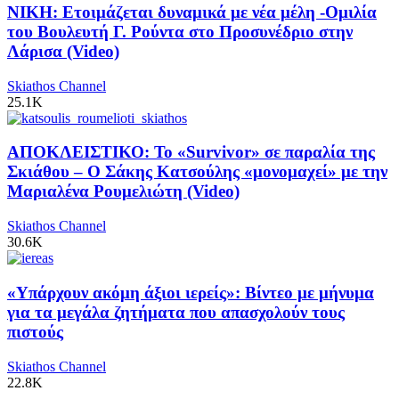
ΝΙΚΗ: Ετοιμάζεται δυναμικά με νέα μέλη -Ομιλία
του Βουλευτή Γ. Ρούντα στο Προσυνέδριο στην
Λάρισα (Video)
Skiathos Channel
25.1K
ΑΠΟΚΛΕΙΣΤΙΚΟ: Το «Survivor» σε παραλία της
Σκιάθου – Ο Σάκης Κατσούλης «μονομαχεί» με την
Μαριαλένα Ρουμελιώτη (Video)
Skiathos Channel
30.6K
«Υπάρχουν ακόμη άξιοι ιερείς»: Βίντεο με μήνυμα
για τα μεγάλα ζητήματα που απασχολούν τους
πιστούς
Skiathos Channel
22.8K