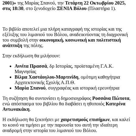
2001)»
της Μαρίας Σπανού, την
Τετάρτη 22 Οκτωβρίου 2025,
στις 18:30
, στο ξενοδοχείο
ΞΕΝΙΑ Βόλου
(Πλαστήρα 1).
Το βιβλίο αποτελεί μια πλήρη καταγραφή της ιστορίας και της
εξέλιξης του λιμανιού του Βόλου, αναδεικνύοντας τη διαχρονική
του συμβολή στην
οικονομική, κοινωνική και πολιτιστική
ανάπτυξη
της πόλης.
Στην εκδήλωση θα μιλήσουν:
Αννίτα Πρασσά
, δρ Ιστορίας, προϊσταμένη Γ.Α.Κ.
Μαγνησίας
Βίλμα Χαστάογλου-Μαρτινίδη
, ομότιμη καθηγήτρια
Αρχιτεκτονικής Σχολής Α.Π.Θ.
Μαρία Σπανού
, συγγραφέας και ιστορική ερευνήτρια
Τη συζήτηση θα συντονίσει η δημοσιογράφος
Ροσσάνα Πώποτα
,
ενώ απόσπασμα του βιβλίου θα διαβάσει η ηθοποιός
Κατερίνα
Αντωνακάκη
.
Η εκδήλωση θα ξεκινήσει με
χαιρετισμούς επισήμων
, και καλεί
το κοινό να τιμήσει με την παρουσία του αυτή την ιδιαίτερη
αναδρομή στην ιστορία του λιμανιού του Βόλου.