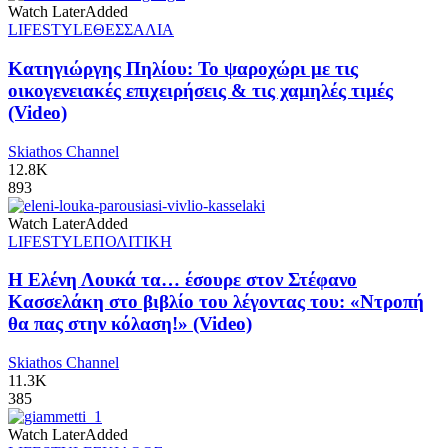
Watch Later
Added
LIFESTYLE
ΘΕΣΣΑΛΙΑ
Κατηγιώργης Πηλίου: Το ψαροχώρι με τις
οικογενειακές επιχειρήσεις & τις χαμηλές τιμές
(Video)
Skiathos Channel
12.8K
893
Watch Later
Added
LIFESTYLE
ΠΟΛΙΤΙΚΗ
Η Ελένη Λουκά τα… έσουρε στον Στέφανο
Κασσελάκη στο βιβλίο του λέγοντας του: «Ντροπή
θα πας στην κόλαση!» (Video)
Skiathos Channel
11.3K
385
Watch Later
Added