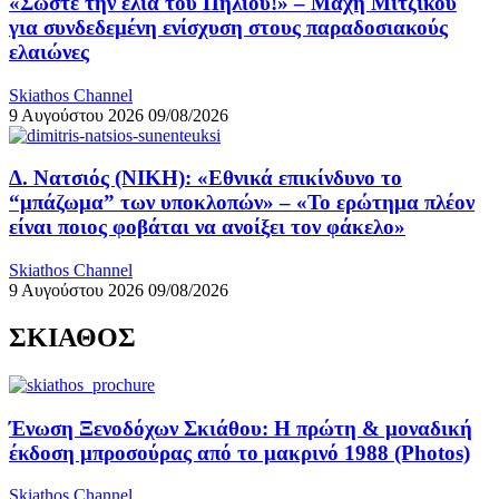
«Σώστε την ελιά του Πηλίου!» – Μάχη Μιτζικού
για συνδεδεμένη ενίσχυση στους παραδοσιακούς
ελαιώνες
Skiathos Channel
9 Αυγούστου 2026
09/08/2026
Δ. Νατσιός (ΝΙΚΗ): «Εθνικά επικίνδυνο το
“μπάζωμα” των υποκλοπών» – «Το ερώτημα πλέον
είναι ποιος φοβάται να ανοίξει τον φάκελο»
Skiathos Channel
9 Αυγούστου 2026
09/08/2026
ΣΚΙΑΘΟΣ
Ένωση Ξενοδόχων Σκιάθου: Η πρώτη & μοναδική
έκδοση μπροσούρας από το μακρινό 1988 (Photos)
Skiathos Channel