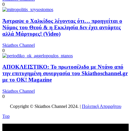
0
Άστραψε ο Χαλκίδος λέγοντας ότι… προηγείται ο
Νόμος του Θεού & η Εκκλησία δεν έχει αντάρτες
αλλά Μάρτυρες! (Video)
Skiathos Channel
0
ΑΠΟΚΛΕΙΣΤΙΚΟ: Το πρωτοσέλιδο με Ντάνο από
την επιτυχημένη συνεργασία του Skiathoschannel.gr
με το OK! Magazine
Skiathos Channel
0
Copyright © Skiathos Channel 2024. |
Πολιτική Απορρήτου
Top