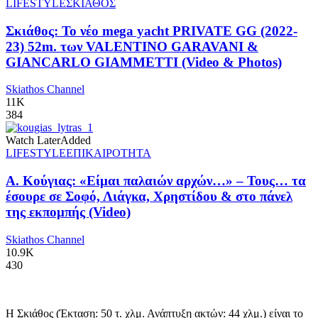
LIFESTYLE
ΣΚΙΑΘΟΣ
Σκιάθος: Το νέο mega yacht PRIVATE GG (2022-
23) 52m. των VALENTINO GARAVANI &
GIANCARLO GIAMMETTI (Video & Photos)
Skiathos Channel
11K
384
Watch Later
Added
LIFESTYLE
ΕΠΙΚΑΙΡΟΤΗΤΑ
Α. Κούγιας: «Είμαι παλαιών αρχών…» – Τους… τα
έσουρε σε Σοφό, Λιάγκα, Χρηστίδου & στο πάνελ
της εκπομπής (Video)
Skiathos Channel
10.9K
430
Η Σκιάθος (Έκταση: 50 τ. χλμ. Ανάπτυξη ακτών: 44 χλμ.) είναι το