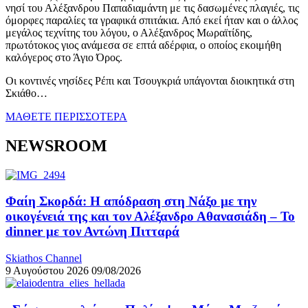
νησί του Αλέξανδρου Παπαδιαμάντη με τις δασωμένες πλαγιές, τις
όμορφες παραλίες τα γραφικά σπιτάκια. Από εκεί ήταν και ο άλλος
μεγάλος τεχνίτης του λόγου, ο Αλέξανδρος Μωραϊτίδης,
πρωτότοκος γιος ανάμεσα σε επτά αδέρφια, ο οποίος εκοιμήθη
καλόγερος στο Άγιο Όρος.
Οι κοντινές νησίδες Ρέπι και Τσουγκριά υπάγονται διοικητικά στη
Σκιάθο…
ΜΑΘΕΤΕ ΠΕΡΙΣΣΟΤΕΡΑ
NEWSROOM
Φαίη Σκορδά: Η απόδραση στη Νάξο με την
οικογένειά της και τον Αλέξανδρο Αθανασιάδη – Το
dinner με τον Αντώνη Πιτταρά
Skiathos Channel
9 Αυγούστου 2026
09/08/2026