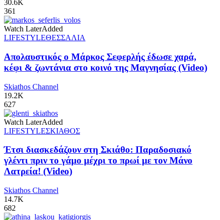
30.6K
361
Watch Later
Added
LIFESTYLE
ΘΕΣΣΑΛΙΑ
Απολαυστικός ο Μάρκος Σεφερλής έδωσε χαρά,
κέφι & ζωντάνια στο κοινό της Μαγνησίας (Video)
Skiathos Channel
19.2K
627
Watch Later
Added
LIFESTYLE
ΣΚΙΑΘΟΣ
Έτσι διασκεδάζουν στη Σκιάθο: Παραδοσιακό
γλέντι πριν το γάμο μέχρι το πρωί με τον Μάνο
Λατρεία! (Video)
Skiathos Channel
14.7K
682