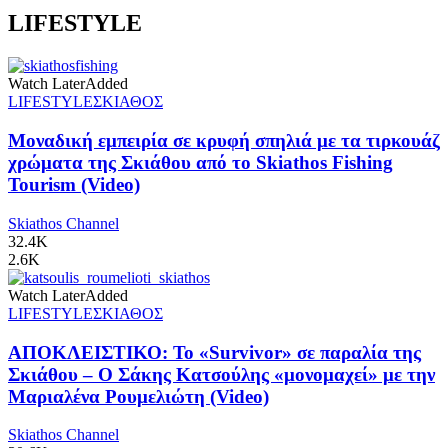
LIFESTYLE
Watch Later
Added
LIFESTYLE
ΣΚΙΑΘΟΣ
Μοναδική εμπειρία σε κρυφή σπηλιά με τα τιρκουάζ
χρώματα της Σκιάθου από το Skiathos Fishing
Tourism (Video)
Skiathos Channel
32.4K
2.6K
Watch Later
Added
LIFESTYLE
ΣΚΙΑΘΟΣ
ΑΠΟΚΛΕΙΣΤΙΚΟ: Το «Survivor» σε παραλία της
Σκιάθου – Ο Σάκης Κατσούλης «μονομαχεί» με την
Μαριαλένα Ρουμελιώτη (Video)
Skiathos Channel