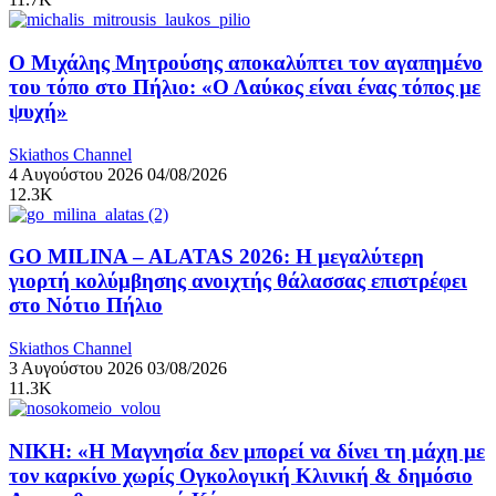
Ο Μιχάλης Μητρούσης αποκαλύπτει τον αγαπημένο
του τόπο στο Πήλιο: «Ο Λαύκος είναι ένας τόπος με
ψυχή»
Skiathos Channel
4 Αυγούστου 2026
04/08/2026
12.3K
GO MILINA – ALATAS 2026: Η μεγαλύτερη
γιορτή κολύμβησης ανοιχτής θάλασσας επιστρέφει
στο Νότιο Πήλιο
Skiathos Channel
3 Αυγούστου 2026
03/08/2026
11.3K
ΝΙΚΗ: «Η Μαγνησία δεν μπορεί να δίνει τη μάχη με
τον καρκίνο χωρίς Ογκολογική Κλινική & δημόσιο